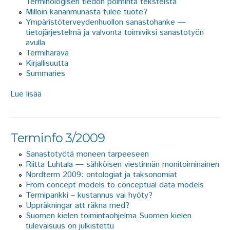
Terminologisen tiedon poiminta teksteistä
Milloin kananmunasta tulee tuote?
Ympäristöterveydenhuollon sanastohanke —
tietojärjestelmä ja valvonta toimiviksi sanastotyön
avulla
Termiharava
Kirjallisuutta
Summaries
Lue lisää
about Terminfo 4/2009
Terminfo 3/2009
Sanastotyötä moneen tarpeeseen
Riitta Luhtala — sähköisen viestinnän monitoiminainen
Nordterm 2009: ontologiat ja taksonomiat
From concept models to conceptual data models
Termipankki – kustannus vai hyöty?
Uppräkningar att räkna med?
Suomen kielen toimintaohjelma Suomen kielen
tulevaisuus on julkistettu