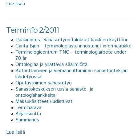
Lue lisää
about Terminfo 3/2011
Terminfo 2/2011
Pääkirjoitus: Sanastotyön tulokset kaikkien käyttöön
Carita Bjon – terminologiasta innostunut informaatikko
Terminologicentrum TNC – terminologiarbete under
70 år
Ontologiaa ja yllättäviä sääilmiöitä
Kotouttaminen ja vieraannuttaminen sanastontekijän
lähdetyössä
Opetustoimen sanastotyö
Sanastokeskuksen uusia sanasto- ja
ontologiahankkeita
Maksukäsitteet uudistuvat
Termiharava
Kirjallisuutta
Summaries
Lue lisää
about Terminfo 2/2011