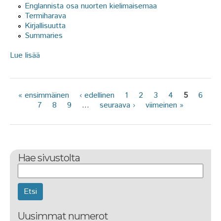
Englannista osa nuorten kielimaisemaa
Termiharava
Kirjallisuutta
Summaries
Lue lisää
about Terminfo 3/2009
« ensimmäinen
‹ edellinen
1
2
3
4
5
6
Sivut
7
8
9
…
seuraava ›
viimeinen »
Hae sivustolta
Etsi
Uusimmat numerot