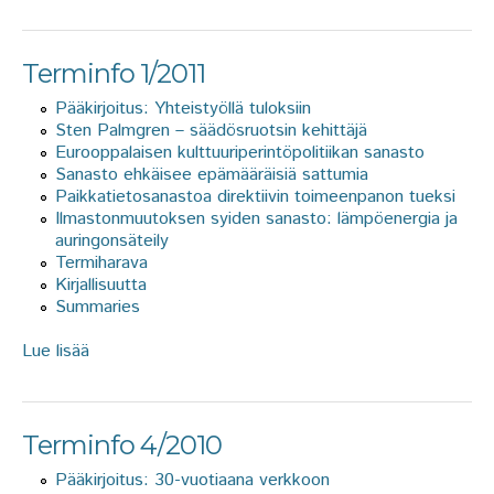
Terminfo 1/2011
Pääkirjoitus: Yhteistyöllä tuloksiin
Sten Palmgren – säädösruotsin kehittäjä
Eurooppalaisen kulttuuriperintöpolitiikan sanasto
Sanasto ehkäisee epämääräisiä sattumia
Paikkatietosanastoa direktiivin toimeenpanon tueksi
Ilmastonmuutoksen syiden sanasto: lämpöenergia ja
auringonsäteily
Termiharava
Kirjallisuutta
Summaries
Lue lisää
about Terminfo 1/2011
Terminfo 4/2010
Pääkirjoitus: 30-vuotiaana verkkoon