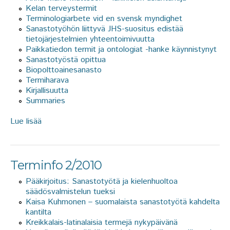
Kelan terveystermit
Terminologiarbete vid en svensk myndighet
Sanastotyöhön liittyvä JHS-suositus edistää
tietojärjestelmien yhteentoimivuutta
Paikkatiedon termit ja ontologiat -hanke käynnistynyt
Sanastotyöstä opittua
Biopolttoainesanasto
Termiharava
Kirjallisuutta
Summaries
Lue lisää
about Terminfo 3/2010
Terminfo 2/2010
Pääkirjoitus: Sanastotyötä ja kielenhuoltoa
säädösvalmistelun tueksi
Kaisa Kuhmonen – suomalaista sanastotyötä kahdelta
kantilta
Kreikkalais-latinalaisia termejä nykypäivänä