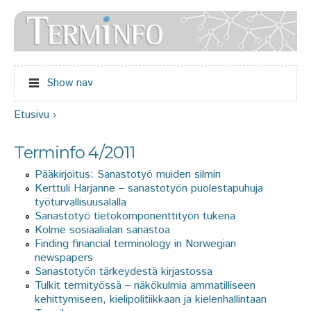
Jump to navigation
Show nav
Etusivu
›
Olet täällä
Terminfo 4/2011
Pääkirjoitus: Sanastotyö muiden silmin
Kerttuli Harjanne – sanastotyön puolestapuhuja
työturvallisuusalalla
Sanastotyö tietokomponenttityön tukena
Kolme sosiaalialan sanastoa
Finding financial terminology in Norwegian
newspapers
Sanastotyön tärkeydestä kirjastossa
Tulkit termityössä – näkökulmia ammatilliseen
kehittymiseen, kielipolitiikkaan ja kielenhallintaan