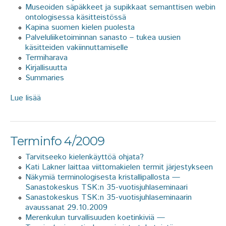
Museoiden säpäkkeet ja supikkaat semanttisen webin
ontologisessa käsitteistössä
Kapina suomen kielen puolesta
Palveluliiketoiminnan sanasto – tukea uusien
käsitteiden vakiinnuttamiselle
Termiharava
Kirjallisuutta
Summaries
Lue lisää
about Terminfo 1/2010
Terminfo 4/2009
Tarvitseeko kielenkäyttöä ohjata?
Kati Lakner laittaa viittomakielen termit järjestykseen
Näkymiä terminologisesta kristallipallosta —
Sanastokeskus TSK:n 35-vuotisjuhlaseminaari
Sanastokeskus TSK:n 35-vuotisjuhlaseminaarin
avaussanat 29.10.2009
Merenkulun turvallisuuden koetinkiviä —