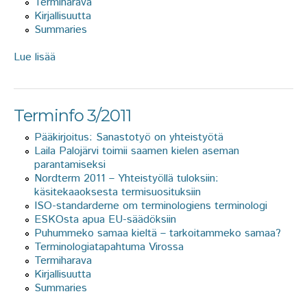
Termiharava
Kirjallisuutta
Summaries
Lue lisää
about Terminfo 4/2011
Terminfo 3/2011
Pääkirjoitus: Sanastotyö on yhteistyötä
Laila Palojärvi toimii saamen kielen aseman
parantamiseksi
Nordterm 2011 – Yhteistyöllä tuloksiin:
käsitekaaoksesta termisuosituksiin
ISO-standarderne om terminologiens terminologi
ESKOsta apua EU-säädöksiin
Puhummeko samaa kieltä – tarkoitammeko samaa?
Terminologiatapahtuma Virossa
Termiharava
Kirjallisuutta
Summaries