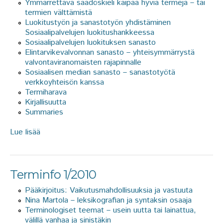
Ymmärrettävä säädöskieli kaipaa hyviä termejä – tai
termien välttämistä
Luokitustyön ja sanastotyön yhdistäminen
Sosiaalipalvelujen luokitushankkeessa
Sosiaalipalvelujen luokituksen sanasto
Elintarvikevalvonnan sanasto – yhteisymmärrystä
valvontaviranomaisten rajapinnalle
Sosiaalisen median sanasto – sanastotyötä
verkkoyhteisön kanssa
Termiharava
Kirjallisuutta
Summaries
Lue lisää
about Terminfo 2/2010
Terminfo 1/2010
Pääkirjoitus: Vaikutusmahdollisuuksia ja vastuuta
Nina Martola – leksikografian ja syntaksin osaaja
Terminologiset teemat – usein uutta tai lainattua,
välillä vanhaa ja sinistäkin