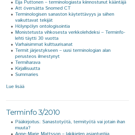
Eija Puttonen – terminologiasta kiinnostunut kääntäjä
Att översätta Snomed CT
Terminologisen sanaston käytettävyys ja siihen
vaikuttavat tekijät
Hölynpölyn ontologisointia
Monistetusta vihkosesta verkkolehdeksi – Terminfo-
lehti täytti 30 vuotta
Varhaisimmat kulttuurisanat
Termit järjestykseen – uusi terminologian alan
perusteos ilmestynyt
Termiharava
Kirjallisuutta
Summaries
Lue lisää
about Terminfo 4/2010
Terminfo 3/2010
Pääkirjoitus: Sanastotyötä, termityötä vai jotain ihan
muuta?
Anne-Marie Mattsson – lakikielen asiantuntija