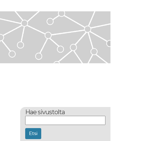
Hae sivustolta
Etsi