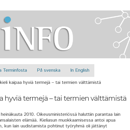
Jump to navigation
a Terminfosta
På svenska
In English
eli kaipaa hyviä termejä – tai termien välttämistä
 hyviä termejä – tai termien välttämistä
heinäkuuta 2010. Oikeusministeriössä haluttiin parantaa lain
ansalaisten elämää. Kieliasun muokkaamisessa antoi apua
n, kun lain uudistamista pohtinut työryhmä oli jättänyt