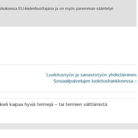
keskuksessa EU-kielenhuoltajana ja on myös paremman sääntelyn
Luokitustyön ja sanastotyön yhdistäminen
Sosiaalipalvelujen luokitushankkeessa ›
eli kaipaa hyviä termejä – tai termien välttämistä