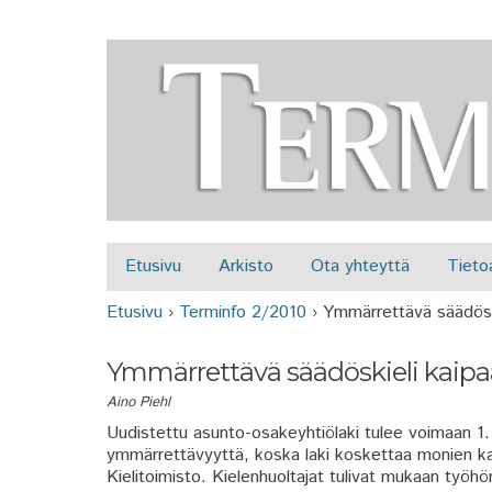
Etusivu
Arkisto
Ota yhteyttä
Tieto
Päävalikko
Etusivu
›
Terminfo 2/2010
›
Ymmärrettävä säädöski
Olet täällä
Ymmärrettävä säädöskieli kaipaa
Aino Piehl
Uudistettu asunto-osakeyhtiölaki tulee voimaan 1. 
ymmärrettävyyttä, koska laki koskettaa monien k
Kielitoimisto. Kielenhuoltajat tulivat mukaan työhö