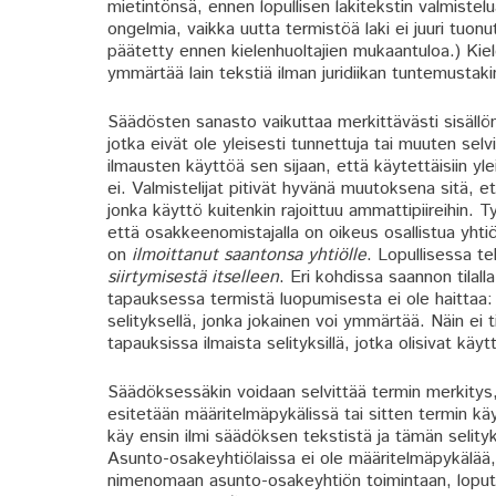
mietintönsä, ennen lopullisen lakitekstin valmistel
ongelmia, vaikka uutta termistöä laki ei juuri tuonu
päätetty ennen kielenhuoltajien mukaantuloa.) Kielen
ymmärtää lain tekstiä ilman juridiikan tuntemustaki
Säädösten sanasto vaikuttaa merkittävästi sisällön
jotka eivät ole yleisesti tunnettuja tai muuten selv
ilmausten käyttöä sen sijaan, että käytettäisiin yl
ei. Valmistelijat pitivät hyvänä muutoksena sitä, e
jonka käyttö kuitenkin rajoittuu ammattipiireihin. 
että osakkeenomistajalla on oikeus osallistua yht
on
ilmoittanut saantonsa yhtiölle
. Lopullisessa t
siirtymisestä itselleen
. Eri kohdissa saannon tilall
tapauksessa termistä luopumisesta ei ole haittaa:
selityksellä, jonka jokainen voi ymmärtää. Näin ei 
tapauksissa ilmaista selityksillä, jotka olisivat käy
Säädöksessäkin voidaan selvittää termin merkitys, 
esitetään määritelmäpykälissä tai sitten termin käy
käy ensin ilmi säädöksen tekstistä ja tämän selityk
Asunto-osakeyhtiölaissa ei ole määritelmäpykälää, m
nimenomaan asunto-osakeyhtiön toimintaan, loput 