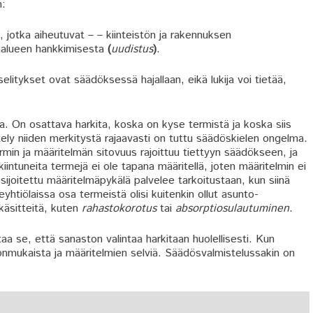
n:
 jotka aiheutuvat – – kiinteistön ja rakennuksen
säalueen hankkimisesta
(
uudistus
)
.
itykset ovat säädöksessä hajallaan, eikä lukija voi tietää,
. On osattava harkita, koska on kyse termistä ja koska siis
ely niiden merkitystä rajaavasti on tuttu säädöskielen ongelma.
min ja määritelmän sitovuus rajoittuu tiettyyn säädökseen, ja
kiintuneita termejä ei ole tapana määritellä, joten määritelmin ei
sijoitettu määritelmäpykälä palvelee tarkoitustaan, kun siinä
yhtiölaissa osa termeistä olisi kuitenkin ollut asunto-
käsitteitä, kuten
rahastokorotus
tai
absorptiosulautuminen
.
 se, että sanaston valintaa harkitaan huolellisesti. Kun
onmukaista ja määritelmien selviä. Säädösvalmistelussakin on