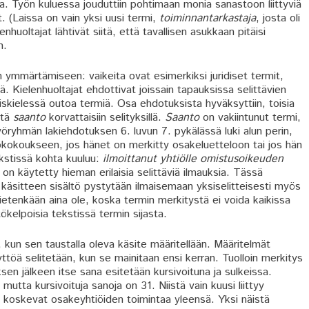
ua. Työn kuluessa jouduttiin pohtimaan monia sanastoon liittyviä
t. (Laissa on vain yksi uusi termi,
toiminnantarkastaja
, josta oli
huoltajat lähtivät siitä, että tavallisen asukkaan pitäisi
n.
 ymmärtämiseen: vaikeita ovat esimerkiksi juridiset termit,
iä. Kielenhuoltajat ehdottivat joissain tapauksissa selittävien
eiskielessä outoa termiä. Osa ehdotuksista hyväksyttiin, toisia
ttä
saanto
korvattaisiin selityksillä.
Saanto
on vakiintunut termi,
Työryhmän lakiehdotuksen 6. luvun 7. pykälässä luki alun perin,
iökokoukseen, jos hänet on merkitty osakeluetteloon tai jos hän
ekstissä kohta kuuluu:
ilmoittanut yhtiölle omistusoikeuden
a on käytetty hieman erilaisia selittäviä ilmauksia. Tässä
 käsitteen sisältö pystytään ilmaisemaan yksiselitteisesti myös
tietenkään aina ole, koska termin merkitystä ei voida kaikissa
ttökelpoisia tekstissä termin sijasta.
kun sen taustalla oleva käsite määritellään. Määritelmät
ttöä selitetään, kun se mainitaan ensi kerran. Tuolloin merkitys
sen jälkeen itse sana esitetään kursivoituna ja sulkeissa.
utta kursivoituja sanoja on 31. Niistä vain kuusi liittyy
koskevat osakeyhtiöiden toimintaa yleensä. Yksi näistä