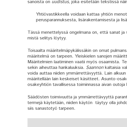
sanoista on
uudistus
, joka esitetään tekstissä näi
Yhtiövastikkeella voidaan kattaa yhtiön menot,
perusparannuksesta, lisärakentamisesta ja li
Tässä menettelyssä ongelmana on, että sanat ja sel
mistä selitys löytyy.
Toisaalta määritelmäpykälissäkin on omat pulmansa
määritelmä on tarpeen. Yleiskielen sanojen määritt
Määritelmien laatiminen vaatii myös osaamista. Ter
sekin aiheuttaa hankaluuksia.
Saannon
kaltaisia va
voida auttaa niiden ymmärrettävyyttä. Lain alkuun 
määritellään lain keskeiset käsitteet. Asunto-osake
osakeyhtiön tavallisessa toiminnassa aivan outoja 
Säädösten toimivuutta ja ymmärrettävyyttä parantaa
termejä käytetään, niiden käytön täytyy olla johd
siis sanastotyö tarpeen.