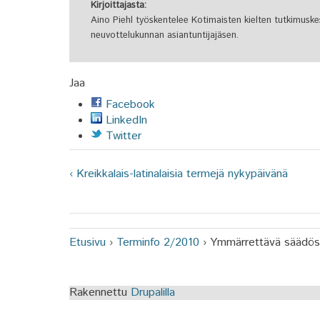
Kirjoittajasta:
Aino Piehl työskentelee Kotimaisten kielten tutkimus
neuvottelukunnan asiantuntijajäsen.
Jaa
Facebook
LinkedIn
Twitter
‹ Kreikkalais-latinalaisia termejä nykypäivänä
Etusivu
›
Terminfo 2/2010
›
Ymmärrettävä säädöski
Olet täällä
Rakennettu
Drupalilla