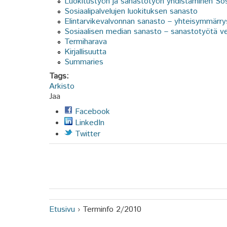
Luokitustyön ja sanastotyön yhdistäminen Sos
Sosiaalipalvelujen luokituksen sanasto
Elintarvikevalvonnan sanasto – yhteisymmärrys
Sosiaalisen median sanasto – sanastotyötä v
Termiharava
Kirjallisuutta
Summaries
Tags:
Arkisto
Jaa
Facebook
LinkedIn
Twitter
Etusivu
›
Terminfo 2/2010
Olet täällä