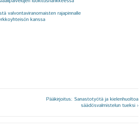
iaalipalvelujen luokitushankkeessa
tä valvontaviranomaisten rajapinnalle
erkkoyhteisön kanssa
Pääkirjoitus: Sanastotyötä ja kielenhuoltoa
säädösvalmistelun tueksi ›