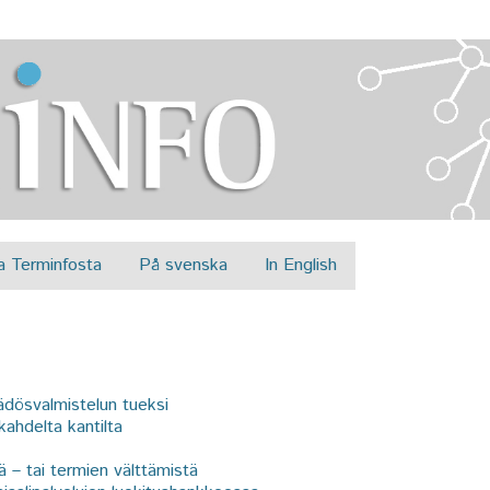
Jump to navigation
a Terminfosta
På svenska
In English
äädösvalmistelun tueksi
ahdelta kantilta
 – tai termien välttämistä