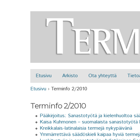
Etusivu
Arkisto
Ota yhteyttä
Tieto
Päävalikko
Etusivu
›
Terminfo 2/2010
Olet täällä
Terminfo 2/2010
Pääkirjoitus: Sanastotyötä ja kielenhuoltoa s
Kaisa Kuhmonen – suomalaista sanastotyötä k
Kreikkalais-latinalaisia termejä nykypäivänä
Ymmärrettävä säädöskieli kaipaa hyviä termejä