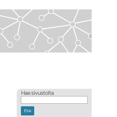
Hae sivustolta
Etsi