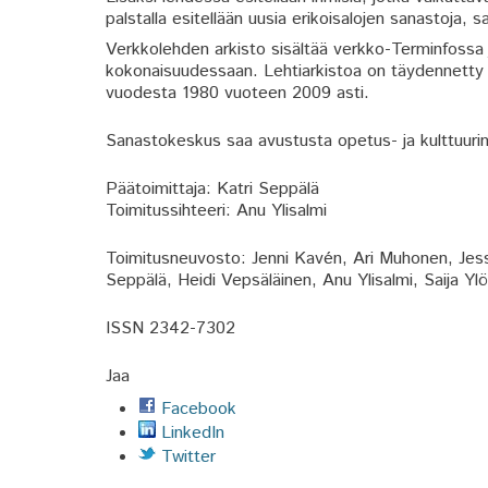
palstalla esitellään uusia erikoisalojen sanastoja, s
Verkkolehden arkisto sisältää verkko-Terminfossa 
kokonaisuudessaan. Lehtiarkistoa on täydennetty
vuodesta 1980 vuoteen 2009 asti.
Sanastokeskus saa avustusta opetus- ja kulttuurim
Päätoimittaja: Katri Seppälä
Toimitussihteeri: Anu Ylisalmi
Toimitusneuvosto: Jenni Kavén, Ari Muhonen, Jess
Seppälä, Heidi Vepsäläinen, Anu Ylisalmi, Saija Yl
ISSN 2342-7302
Jaa
Facebook
LinkedIn
Twitter