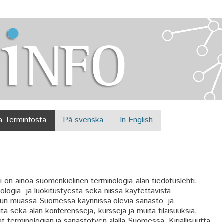
Jump to navigation
a Terminfosta
På svenska
In English
on ainoa suomenkielinen terminologia-alan tiedotuslehti.
logia- ja luokitustyöstä sekä niissä käytettävistä
muun muassa Suomessa käynnissä olevia sanasto- ja
a sekä alan konferensseja, kursseja ja muita tilaisuuksia.
at terminologian ja sanastotyön alalla Suomessa. Kirjallisuutta-