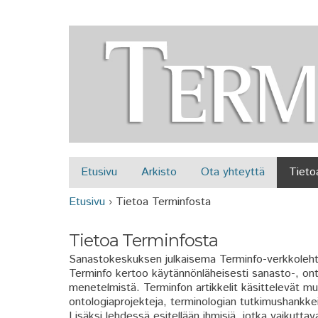
Etusivu
Arkisto
Ota yhteyttä
Tieto
Päävalikko
Etusivu
›
Tietoa Terminfosta
Olet täällä
Tietoa Terminfosta
Sanastokeskuksen julkaisema Terminfo-verkkolehti 
Terminfo kertoo käytännönläheisesti sanasto-, onto
menetelmistä. Terminfon artikkelit käsittelevät 
ontologiaprojekteja, terminologian tutkimushankkeit
Lisäksi lehdessä esitellään ihmisiä, jotka vaikuttav