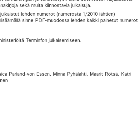
anakirjoja sekä muita kiinnostavia julkaisuja.
julkaistut lehden numerot (numerosta 1/2010 lähtien)
 lisäämällä sinne PDF-muodossa lehden kaikki painetut numerot
inisteriöltä Terminfon julkaisemiseen.
ica Parland-von Essen, Minna Pyhälahti, Maarit Rötsä, Katri
önen