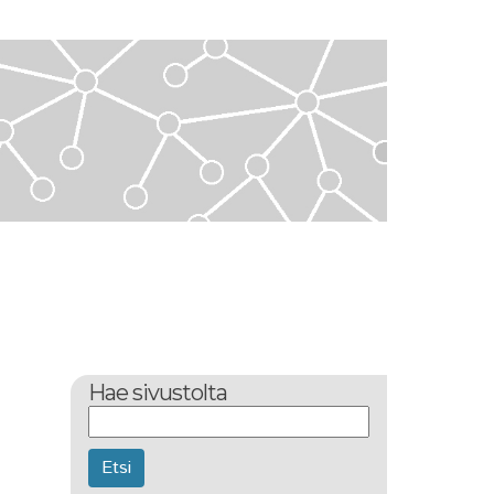
Hae sivustolta
Etsi