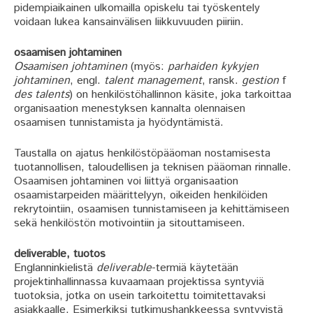
pidempiaikainen ulkomailla opiskelu tai työskentely
voidaan lukea kansainvälisen liikkuvuuden piiriin.
osaamisen johtaminen
Osaamisen johtaminen
(myös:
parhaiden kykyjen
johtaminen
, engl.
talent management
, ransk.
gestion
f
des talents
) on henkilöstöhallinnon käsite, joka tarkoittaa
organisaation menestyksen kannalta olennaisen
osaamisen tunnistamista ja hyödyntämistä.
Taustalla on ajatus henkilöstöpääoman nostamisesta
tuotannollisen, taloudellisen ja teknisen pääoman rinnalle.
Osaamisen johtaminen voi liittyä organisaation
osaamistarpeiden määrittelyyn, oikeiden henkilöiden
rekrytointiin, osaamisen tunnistamiseen ja kehittämiseen
sekä henkilöstön motivointiin ja sitouttamiseen.
deliverable, tuotos
Englanninkielistä
deliverable
-termiä käytetään
projektinhallinnassa kuvaamaan projektissa syntyviä
tuotoksia, jotka on usein tarkoitettu toimitettavaksi
asiakkaalle. Esimerkiksi tutkimushankkeessa syntyvistä