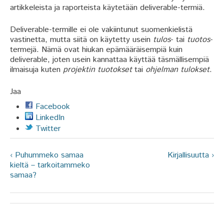
artikkeleista ja raporteista käytetään deliverable-termiä.
Deliverable-termille ei ole vakiintunut suomenkielistä
vastinetta, mutta siitä on käytetty usein
tulos
- tai
tuotos
-
termejä. Nämä ovat hiukan epämääräisempiä kuin
deliverable, joten usein kannattaa käyttää täsmällisempiä
ilmaisuja kuten
projektin tuotokset
tai
ohjelman tulokset
.
Jaa
Facebook
LinkedIn
Twitter
‹ Puhummeko samaa
Kirjallisuutta ›
kieltä – tarkoitammeko
samaa?