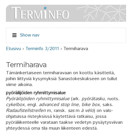
Jump to navigation
Show nav
Etusivu
›
Terminfo 3/2011
›
Termiharava
Olet täällä
Termiharava
Tämänkertaiseen termiharavaan on koottu käsitteitä,
joihin liittyviä kysymyksiä Sanastokeskukseen on tullut
viime aikoina.
pyöräilijöiden ryhmittymisalue
Pyöräilijöiden ryhmittymisalue
(ark.
pyörätasku
, ruots.
cykelbox
, engl.
advanced stop line
,
bike box
, saks.
Radaufstellstreifen
m, ransk.
sas
m
à vélo
) on valo-
ohjatuissa risteyksissä käytettävä ratkaisu, jossa
pyöräliikenteelle varataan taakse vedetyn pysäytysviivan
yhteydessä oma tila muun liikenteen edestä.