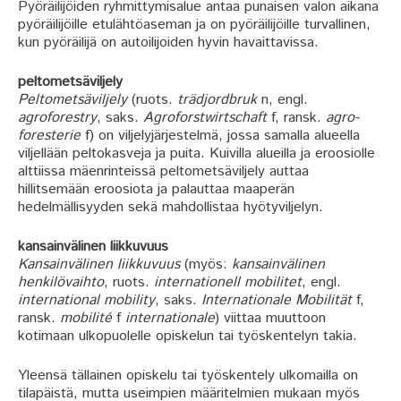
Pyöräilijöiden ryhmittymisalue antaa punaisen valon aikana
pyöräilijöille etulähtöaseman ja on pyöräilijöille turvallinen,
kun pyöräilijä on autoilijoiden hyvin havaittavissa.
peltometsäviljely
Peltometsäviljely
(ruots.
trädjordbruk
n, engl.
agroforestry
, saks.
Agroforstwirtschaft
f, ransk.
agro-
foresterie
f) on viljelyjärjestelmä, jossa samalla alueella
viljellään peltokasveja ja puita. Kuivilla alueilla ja eroosiolle
alttiissa mäenrinteissä peltometsäviljely auttaa
hillitsemään eroosiota ja palauttaa maaperän
hedelmällisyyden sekä mahdollistaa hyötyviljelyn.
kansainvälinen liikkuvuus
Kansainvälinen liikkuvuus
(myös:
kansainvälinen
henkilövaihto
, ruots.
internationell mobilitet
, engl.
international mobility
, saks.
Internationale Mobilität
f,
ransk.
mobilité
f
internationale
) viittaa muuttoon
kotimaan ulkopuolelle opiskelun tai työskentelyn takia.
Yleensä tällainen opiskelu tai työskentely ulkomailla on
tilapäistä, mutta useimpien määritelmien mukaan myös