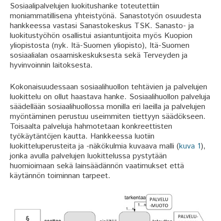
Sosiaalipalvelujen luokitushanke toteutettiin
moniammatillisena yhteistyönä. Sanastotyön osuudesta
hankkeessa vastasi Sanastokeskus TSK. Sanasto- ja
luokitustyöhön osallistui asiantuntijoita myös Kuopion
yliopistosta (nyk. Itä-Suomen yliopisto), Itä-Suomen
sosiaalialan osaamiskeskuksesta sekä Terveyden ja
hyvinvoinnin laitoksesta.
Kokonaisuudessaan sosiaalihuollon tehtävien ja palvelujen
luokittelu on ollut haastava hanke. Sosiaalihuollon palveluja
säädellään sosiaalihuollossa monilla eri laeilla ja palvelujen
myöntäminen perustuu useimmiten tiettyyn säädökseen.
Toisaalta palveluja hahmotetaan konkreettisten
työkäytäntöjen kautta. Hankkeessa luotiin
luokitteluperusteita ja -näkökulmia kuvaava malli (
kuva 1
),
jonka avulla palvelujen luokittelussa pystytään
huomioimaan sekä lainsäädännön vaatimukset että
käytännön toiminnan tarpeet.