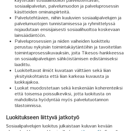
käytetään sosiaalihuollon palvelutehtävän,
sosiaalipalvelun, palvelumuodon ja palveluprosessin
käsitteiden ominaispiirteitä.
Palvelutehtävien, niihin kuuluvien sosiaalipalvelujen ja
palvelumuotojen tunnistamisessa ja ryhmittelyssä
nojaudutaan ensisijaisesti sosiaalihuoltoa koskevaan
lainsäädäntöön.
Palveluprosessien ja niiden vaiheiden luokittelu
perustuu nykyisiin toimintakäytäntöihin ja tavoitetilan
toimintaprosessikuvauksiin, joita Tikesos-hankkeessa
on sosiaalipalvelujen sähköistämisen edistämiseksi
laadittu.
Luokiteltavat ilmiöt kuvataan välttäen sekä liian
yksityiskohtaista että liian karkeaa kuvausta ja
luokkajakoa.
Luokat muodostetaan sekä keskenään koherenteiksi
että toisensa poissulkeviksi, jotta luokitusta on
mahdollista hyödyntää myös palvelutuotannon
tilastoinnissa.
Luokitukseen liittyvä jatkotyö
Sosiaalipalvelujen luokitus julkaistaan kuluvan kevään