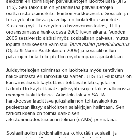
sektorin eri toimialojen palvelutietojen luokittelusta (JHS
145). Sen tarkoitus on yhtenäistää palvelutietojen
esittämistä esimerkiksi kuntien verkkosivuilla. Sosiaali- ja
terveydenhuollossa palveluja on luokiteltu esimerkiksi
Stakesin (nyk. Terveyden ja hyvinvoinnin laitos, THL)
organisoimassa hankkeessa 2000-luvun aikana. Vuoden
2005 testiversio sisälsi myös sosiaalialan palvelut, mutta
lopulta hankkeessa valmistui
Terveysalan palveluluokitus
(Ojala & Nurmi-Koikkalainen 2009) ja sosiaalihuollon
palvelujen luokittelu jätettiin myöhempään ajankohtaan.
Julkisyhteisöjen toimintaa on luokiteltu myös tehtävien
näkökulmasta eri tarkoituksia varten. JHS 151 -suositus on
kansainvälisesti käytettävä tehtäväluokitus, joka on
tarkoitettu käytettäväksi julkisyhteisöjen taloushallinnossa
menojen luokittelussa. Arkistolaitoksen SAHA-
hankkeessa laadittava julkishallinnon tehtäväluokitus
puolestaan liittyy sähköisten asiakirjojen hallintaan. Sen
tarkoituksena on toimia sähköisen
arkistonmuodostussuunnitelman (eAMS) perustana.
Sosiaalihuollon tiedonhallintaa kehitetään sosiaali- ja