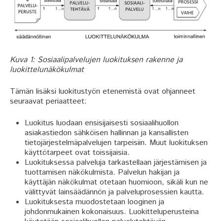
Kuva 1: Sosiaalipalvelujen luokituksen rakenne ja
luokittelunäkökulmat
Tämän lisäksi luokitustyön etenemistä ovat ohjanneet
seuraavat periaatteet:
Luokitus luodaan ensisijaisesti sosiaalihuollon
asiakastiedon sähköisen hallinnan ja kansallisten
tietojärjestelmäpalvelujen tarpeisiin. Muut luokituksen
käyttötarpeet ovat toissijaisia.
Luokituksessa palveluja tarkastellaan järjestämisen ja
tuottamisen näkökulmista. Palvelun hakijan ja
käyttäjän näkökulmat otetaan huomioon, sikäli kun ne
välittyvät lainsäädännön ja palveluprosessien kautta.
Luokituksesta muodostetaan looginen ja
johdonmukainen kokonaisuus. Luokitteluperusteina