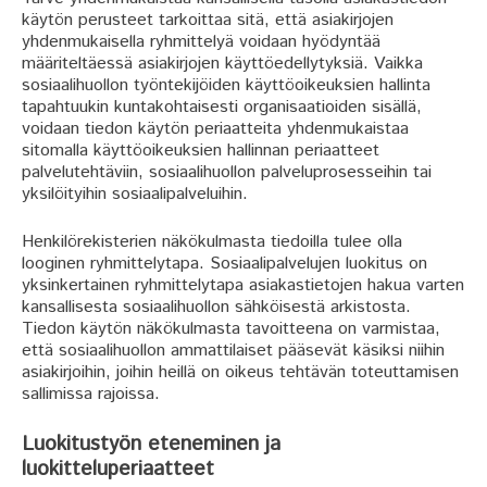
käytön perusteet tarkoittaa sitä, että asiakirjojen
yhdenmukaisella ryhmittelyä voidaan hyödyntää
määriteltäessä asiakirjojen käyttöedellytyksiä. Vaikka
sosiaalihuollon työntekijöiden käyttöoikeuksien hallinta
tapahtuukin kuntakohtaisesti organisaatioiden sisällä,
voidaan tiedon käytön periaatteita yhdenmukaistaa
sitomalla käyttöoikeuksien hallinnan periaatteet
palvelutehtäviin, sosiaalihuollon palveluprosesseihin tai
yksilöityihin sosiaalipalveluihin.
Henkilörekisterien näkökulmasta tiedoilla tulee olla
looginen ryhmittelytapa. Sosiaalipalvelujen luokitus on
yksinkertainen ryhmittelytapa asiakastietojen hakua varten
kansallisesta sosiaalihuollon sähköisestä arkistosta.
Tiedon käytön näkökulmasta tavoitteena on varmistaa,
että sosiaalihuollon ammattilaiset pääsevät käsiksi niihin
asiakirjoihin, joihin heillä on oikeus tehtävän toteuttamisen
sallimissa rajoissa.
Luokitustyön eteneminen ja
luokitteluperiaatteet