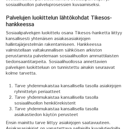
sosiaalihuollon palveluprosessien kuvaamiseksi.
Palvelujen luokittelun lähtökohdat Tikesos-
hankkeessa
Sosiaalipalvelujen luokittelu osana Tikesos-hanketta liittyy
kansallisesti yhtenäisen asiakasasiakirjojen
hallintajärjestelmän rakentamiseen. Hankkeessa
valmistellaan valtakunnallisen sähköisen arkiston
perustamista palvelemaan sosiaalihuollon ammattilaisten
tiedonsaantitarpeita. Sosiaalihuollossa annettavien
palvelujen luokitteluun on tunnistettu ainakin seuraavat
kolme tarvetta.
Tarve yhdenmukaistaa kansallisella tasolla asiakirjojen
ryhmittelyn periaatteet
Tarve yhdenmukaistaa kansallisella tasolla
sosiaalihuollon henkilörekisterit
Tarve yhdenmukaistaa kansallisella tasolla
asiakastiedon käytön perusteet
Ensin mainittu tarve liittyy asiakirjojen saatavuuteen.
Asiakasasiakirjat on varustettava sellaisilla kuvailutiedoilla,