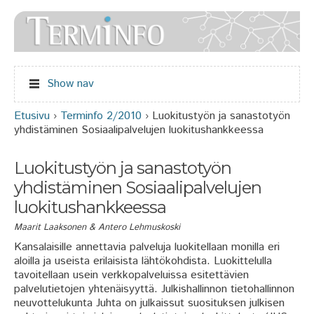
Jump to navigation
Show nav
Etusivu
›
Terminfo 2/2010
›
Luokitustyön ja sanastotyön
Olet täällä
yhdistäminen Sosiaalipalvelujen luokitushankkeessa
Luokitustyön ja sanastotyön
yhdistäminen Sosiaalipalvelujen
luokitushankkeessa
Maarit Laaksonen & Antero Lehmuskoski
Kansalaisille annettavia palveluja luokitellaan monilla eri
aloilla ja useista erilaisista lähtökohdista. Luokittelulla
tavoitellaan usein verkkopalveluissa esitettävien
palvelutietojen yhtenäisyyttä. Julkishallinnon tietohallinnon
neuvottelukunta Juhta on julkaissut suosituksen julkisen