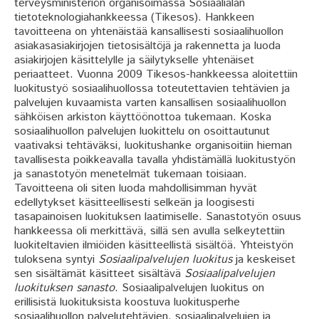
terveysministeriön organisoimassa Sosiaalialan
tietoteknologiahankkeessa (Tikesos). Hankkeen
tavoitteena on yhtenäistää kansallisesti sosiaalihuollon
asiakasasiakirjojen tietosisältöjä ja rakennetta ja luoda
asiakirjojen käsittelylle ja säilytykselle yhtenäiset
periaatteet. Vuonna 2009 Tikesos-hankkeessa aloitettiin
luokitustyö sosiaalihuollossa toteutettavien tehtävien ja
palvelujen kuvaamista varten kansallisen sosiaalihuollon
sähköisen arkiston käyttöönottoa tukemaan. Koska
sosiaalihuollon palvelujen luokittelu on osoittautunut
vaativaksi tehtäväksi, luokitushanke organisoitiin hieman
tavallisesta poikkeavalla tavalla yhdistämällä luokitustyön
ja sanastotyön menetelmät tukemaan toisiaan.
Tavoitteena oli siten luoda mahdollisimman hyvät
edellytykset käsitteellisesti selkeän ja loogisesti
tasapainoisen luokituksen laatimiselle. Sanastotyön osuus
hankkeessa oli merkittävä, sillä sen avulla selkeytettiin
luokiteltavien ilmiöiden käsitteellistä sisältöä. Yhteistyön
tuloksena syntyi
Sosiaalipalvelujen luokitus
ja keskeiset
sen sisältämät käsitteet sisältävä
Sosiaalipalvelujen
luokituksen sanasto
. Sosiaalipalvelujen luokitus on
erillisistä luokituksista koostuva luokitusperhe
sosiaalihuollon palvelutehtävien, sosiaalipalvelujen ja