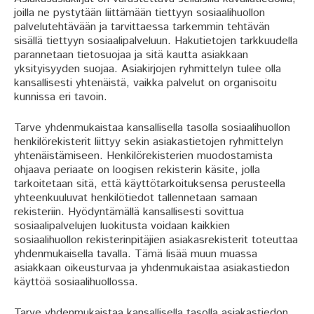
joilla ne pystytään liittämään tiettyyn sosiaalihuollon
palvelutehtävään ja tarvittaessa tarkemmin tehtävän
sisällä tiettyyn sosiaalipalveluun. Hakutietojen tarkkuudella
parannetaan tietosuojaa ja sitä kautta asiakkaan
yksityisyyden suojaa. Asiakirjojen ryhmittelyn tulee olla
kansallisesti yhtenäistä, vaikka palvelut on organisoitu
kunnissa eri tavoin.
Tarve yhdenmukaistaa kansallisella tasolla sosiaalihuollon
henkilörekisterit liittyy sekin asiakastietojen ryhmittelyn
yhtenäistämiseen. Henkilörekisterien muodostamista
ohjaava periaate on loogisen rekisterin käsite, jolla
tarkoitetaan sitä, että käyttötarkoituksensa perusteella
yhteenkuuluvat henkilötiedot tallennetaan samaan
rekisteriin. Hyödyntämällä kansallisesti sovittua
sosiaalipalvelujen luokitusta voidaan kaikkien
sosiaalihuollon rekisterinpitäjien asiakasrekisterit toteuttaa
yhdenmukaisella tavalla. Tämä lisää muun muassa
asiakkaan oikeusturvaa ja yhdenmukaistaa asiakastiedon
käyttöä sosiaalihuollossa.
Tarve yhdenmukaistaa kansallisella tasolla asiakastiedon