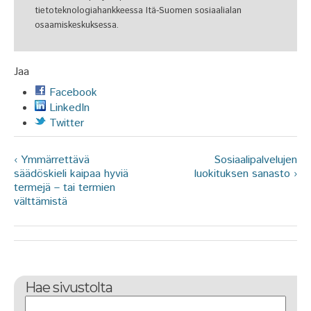
tietoteknologiahankkeessa Itä-Suomen sosiaalialan
osaamiskeskuksessa.
Jaa
Facebook
LinkedIn
Twitter
‹ Ymmärrettävä
Sosiaalipalvelujen
säädöskieli kaipaa hyviä
luokituksen sanasto ›
termejä – tai termien
välttämistä
Hae sivustolta
Etsi