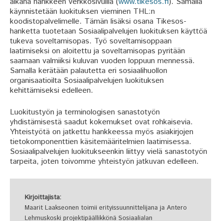
aikana hankkeen verkkosivuilla (
www.tikesos.fi
). Samalla
käynnistetään luokituksen vieminen THL:n
koodistopalvelimelle. Tämän lisäksi osana Tikesos-
hanketta tuotetaan Sosiaalipalvelujen luokituksen käyttöä
tukeva soveltamisopas. Työ soveltamisoppaan
laatimiseksi on aloitettu ja soveltamisopas pyritään
saamaan valmiiksi kuluvan vuoden loppuun mennessä.
Samalla kerätään palautetta eri sosiaalihuollon
organisaatioilta Sosiaalipalvelujen luokituksen
kehittämiseksi edelleen.
Luokitustyön ja terminologisen sanastotyön
yhdistämisestä saadut kokemukset ovat rohkaisevia.
Yhteistyötä on jatkettu hankkeessa myös asiakirjojen
tietokomponenttien käsitemääritelmien laatimisessa.
Sosiaalipalvelujen luokitukseenkin liittyy vielä sanastotyön
tarpeita, joten toivomme yhteistyön jatkuvan edelleen.
Kirjoittajista:
Maarit Laakseonen toimii erityissuunnittelijana ja Antero
Lehmuskoski projektipäällikkönä Sosiaalialan