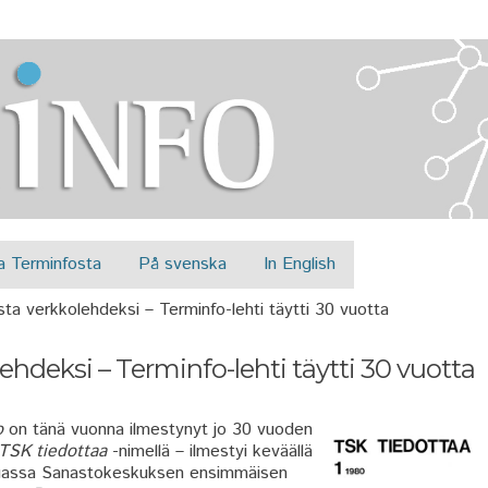
Jump to navigation
a Terminfosta
På svenska
In English
ta verkkolehdeksi – Terminfo-lehti täytti 30 vuotta
hdeksi – Terminfo-lehti täytti 30 vuotta
o
on tänä vuonna ilmestynyt jo 30 vuoden
TSK tiedottaa
-nimellä – ilmestyi keväällä
muassa Sanastokeskuksen ensimmäisen