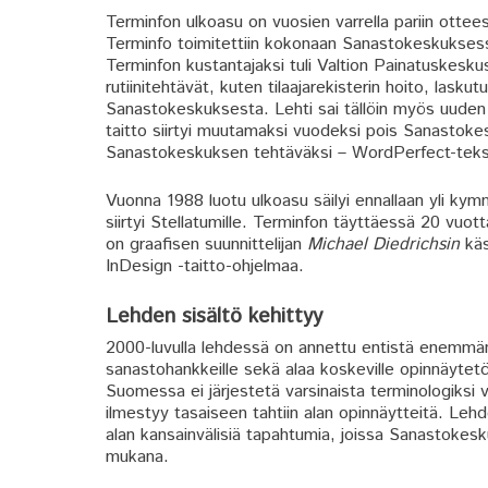
Terminfon ulkoasu on vuosien varrella pariin otte
Terminfo toimitettiin kokonaan Sanastokeskukses
Terminfon kustantajaksi tuli Valtion Painatuskesku
rutiinitehtävät, kuten tilaajarekisterin hoito, laskut
Sanastokeskuksesta. Lehti sai tällöin myös uuden 
taitto siirtyi muutamaksi vuodeksi pois Sanastokes
Sanastokeskuksen tehtäväksi – WordPerfect-teksti
Vuonna 1988 luotu ulkoasu säilyi ennallaan yli k
siirtyi Stellatumille. Terminfon täyttäessä 20 vuot
on graafisen suunnittelijan
Michael Diedrichsin
käs
InDesign -taitto-ohjelmaa.
Lehden sisältö kehittyy
2000-luvulla lehdessä on annettu entistä enemmän
sanastohankkeille sekä alaa koskeville opinnäytetöi
Suomessa ei järjestetä varsinaista terminologiksi v
ilmestyy tasaiseen tahtiin alan opinnäytteitä. Leh
alan kansainvälisiä tapahtumia, joissa Sanastokesk
mukana.