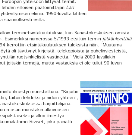
Euroopan yhteisöön liittyvät termit.
 lehden silloisen päätoimittajan
Lari
yhdentymisen elimiä. 1990-luvulta lähtien
ä säännöllisesti esillä.
in tällöin terminetsintäkuulutuksia, kun Sanastokeskuksen omista
aan. Esimerkiksi numerossa 5/1993 etsittiin termin
jätkänkynttilä
994 kerrottiin etsintäkuulutuksen tuloksista näin: ”Muutama
tä oli täyttynyt kirjeistä, telekopioista ja puhelinviesteistä,
nttilän ruotsinkielistä vastinetta.” Vielä 2000-luvullakin
anut joitakin termejä, mutta vastauksia ei ole tullut 90-luvun
nfo ilmestyi monistettuna. ”Kirjoitin
tin, taitoin lehdeksi ja nidoin yhteen”,
Sanastokeskuksessa harjoittelijana.
uuren osan muustakin alkuvuosien
ipalstaiseksi ja alkoi ilmestyä
kuumalatomo Riviset, joka painatti