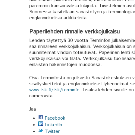
paremmin kansainvälisiä lukijoita. Tiivistelmien avul
Suomessa käsitellään sanastotyön ja terminologian 
englanninkielisiä artikkeleita.
Paperilehden rinnalle verkkojulkaisu
Lehden täytettyä 30 vuotta Terminfon julkaisemin
saa rinnalleen verkkojulkaisun. Verkkojulkaisua o
suunnitelmat vihdoin toteutuvat. Paperinen lehti s
verkkojulkaisua voi tilata. Verkkojulkaisu tuo lis
erilaisten hakemistojen muodossa.
Osia Terminfosta on julkaistu Sanastokeskuksen ve
sisällysluettelot ja englanninkieliset lyhennelmät s
www.tsk.fi/tsk/terminfo
. Lisäksi lehden sivuille 
numeroista.
Jaa
Facebook
LinkedIn
Twitter