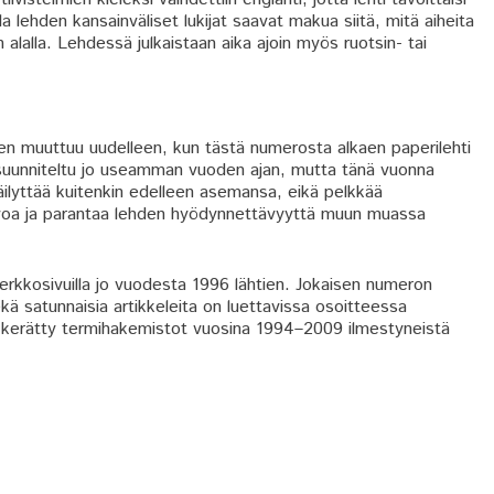
la lehden kansainväliset lukijat saavat makua siitä, mitä aiheita
alalla. Lehdessä julkaistaan aika ajoin myös ruotsin- tai
en muuttuu uudelleen, kun tästä numerosta alkaen paperilehti
n suunniteltu jo useamman vuoden ajan, mutta tänä vuonna
äilyttää kuitenkin edelleen asemansa, eikä pelkkää
äarvoa ja parantaa lehden hyödynnettävyyttä muun muassa
rkkosivuilla jo vuodesta 1996 lähtien. Jokaisen numeron
ekä satunnaisia artikkeleita on luettavissa osoitteessa
on kerätty termihakemistot vuosina 1994–2009 ilmestyneistä