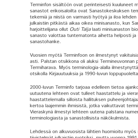
Terminfon sisältöön ovat perinteisesti kuuluneet 
sanastot erikoisaloilta ovat Sanastokeskuksen termi
tekemiä ja niistä on varmasti hyötyä ja iloa lehden
julkaistiin pitkästä aikaa oikea minisanasto, kun
harjoittelijana ollut
Outi Talja
laati minisanaston b
sanasto valottaa tuntematonta aihetta helposti ja s
sanastohanke.
Vuosien myötä Terminfoon on ilmestynyt vakituisia p
asti. Palstan otsikkona oli aluksi Termineuvonnan p
Termiharava. Myös terminologia-alalla ilmestynyttä
otsikolla Kirjauutuuksia ja 1990-luvun loppupuolelta 
2000-luvun Terminfo tarjoaa edelleen tietoa ajank
uutuutena lehteen ovat tulleet haastattelu ja vier
haastattelemalla silloista hallituksen puheenjohtaj
kertoa laajemmin ihmisistä, jotka vaikuttavat term
Vieraskynä ilmestyi lehteen uutena palstana numero
terminologiasta ja sanastollisista näkökulmista.
Lehdessä on alkuvuosista lähtien huomioitu myös mu
tiivistelmät julkaistiin ruotsiksi, mutta vuonna 1991 t