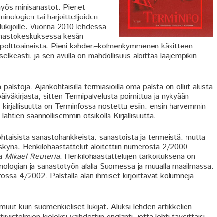
myös minisanastot. Pienet
nologien tai harjoittelijoiden
 lukijoille. Vuonna 2010 lehdessä
 Sanastokeskuksessa kesän
iopolttoaineista. Pieni kahden–kolmenkymmenen käsitteen
elkeästi, ja sen avulla on mahdollisuus aloittaa laajempikin
alstoja. Ajankohtaisilla termiasioilla oma palsta on ollut alusta
äiväkirjasta, sitten Termipalvelusta poimittua ja nykyään
 kirjallisuutta on Terminfossa nostettu esiin, ensin harvemmin
lähtien säännöllisemmin otsikolla Kirjallisuutta.
ohtaisista sanastohankkeista, sanastoista ja termeistä, mutta
askynä. Henkilöhaastattelut aloitettiin numerosta 2/2000
aa
Mikael Reuteria
. Henkilöhaastattelujen tarkoituksena on
inologian ja sanastotyön alalla Suomessa ja muualla maailmassa.
ssa 4/2002. Palstalla alan ihmiset kirjoittavat kolumneja
ut kuin suomenkieliset lukijat. Aluksi lehden artikkelien
iivistelmien kieleksi vaihdettiin englanti, jotta lehti tavoittaisi