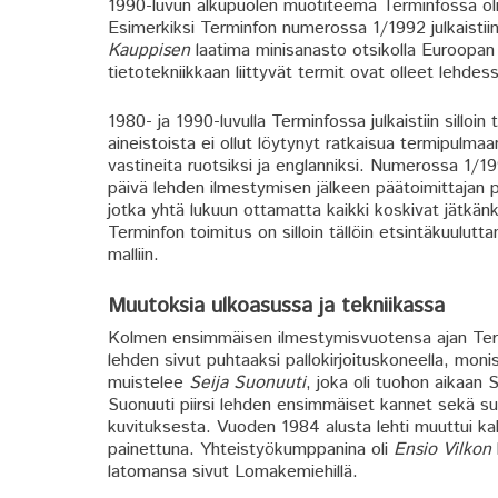
1990-luvun alkupuolen muotiteema Terminfossa oli 
Esimerkiksi Terminfon numerossa 1/1992 julkaistiin
Kauppisen
laatima minisanasto otsikolla Euroopan 
tietotekniikkaan liittyvät termit ovat olleet lehdess
1980- ja 1990-luvulla Terminfossa julkaistiin sillo
aineistoista ei ollut löytynyt ratkaisua termipulm
vastineita ruotsiksi ja englanniksi. Numerossa 1/1
päivä lehden ilmestymisen jälkeen päätoimittajan pöy
jotka yhtä lukuun ottamatta kaikki koskivat jätkänky
Terminfon toimitus on silloin tällöin etsintäkuulutt
malliin.
Muutoksia ulkoasussa ja tekniikassa
Kolmen ensimmäisen ilmestymisvuotensa ajan Termi
lehden sivut puhtaaksi pallokirjoituskoneella, monis
muistelee
Seija Suonuuti
, joka oli tuohon aikaan 
Suonuuti piirsi lehden ensimmäiset kannet sekä s
kuvituksesta. Vuoden 1984 alusta lehti muuttui kaks
painettuna. Yhteistyökumppanina oli
Ensio Vilkon
latomansa sivut Lomakemiehillä.