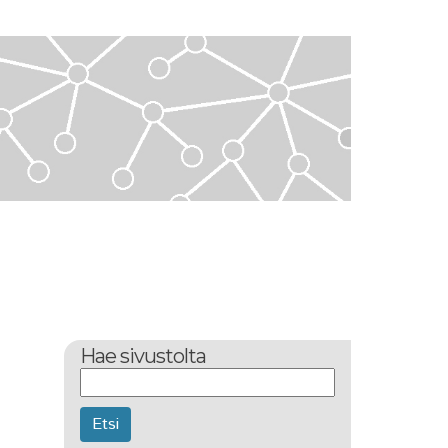
Hae sivustolta
Etsi