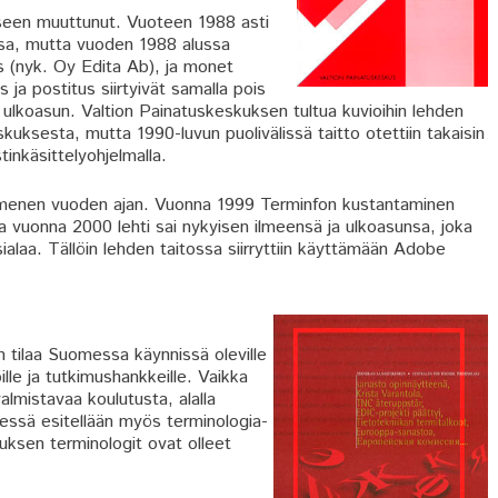
eseen muuttunut. Vuoteen 1988 asti
sa, mutta vuoden 1988 alussa
s (nyk. Oy Edita Ab), ja monet
us ja postitus siirtyivät samalla pois
ulkoasun. Valtion Painatuskeskuksen tultua kuvioihin lehden
kuksesta, mutta 1990-luvun puolivälissä taitto otettiin takaisin
nkäsittelyohjelmalla.
ymmenen vuoden ajan. Vuonna 1999 Terminfon kustantaminen
ta vuonna 2000 lehti sai nykyisen ilmeensä ja ulkoasunsa, joka
ialaa. Tällöin lehden taitossa siirryttiin käyttämään Adobe
 tilaa Suomessa käynnissä oleville
lle ja tutkimushankkeille. Vaikka
almistavaa koulutusta, alalla
dessä esitellään myös terminologia-
uksen terminologit ovat olleet