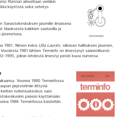
smo Rannan
aiheeltaan vieläkin
ikka
käytöstä sekä selvitys
iin Sanastokeskuksen jäsenille ilmaisena
 tilauksesta kaikkien saatavilla ja
 jäsenetuna.
nna 1981. Nimen keksi
Ulla Laurén
, silloisen hallituksen jäsenen,
Vuodesta 1981 lähtien Terminfo on ilmestynyt säännöllisesti
2–1995, jolloin lehdestä ilmestyi peräti kuusi numeroa
a
i aikaansa. Vuonna 1980 Terminfossa
upan järjestelmiin liittyviä
 kielten tutkimuskeskus saisi
stokeskuskin pääsisi käyttämään.
onna 1986 Terminfossa käsiteltiin