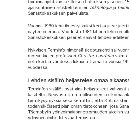
toiminnanjohtajan ja silloisen hallituksen jäsenen
O
ajankohtainen artikkeli termien
teknologia
ja
tekni
Sanastokeskuksen palveluista.
Vuonna 1980 lehti ilmestyi kaksi kertaa ja se jaett
näytenumerona. Vuodesta 1981 lähtien lehti on ollut
Sanastokeskuksen jäsenet saavat lehden edelleen
Nykyisen Terminfo-nimensä tiedotuslehti sai vuo
ruotsin kielen professori
Christer Laurénin
vaimo. 
neljä kertaa vuodessa lukuun ottamatta vuosia 199
vuodessa.
Lehden sisältö heijastelee omaa aikaans
Terminfon sisällöt ovat aina heijastelleet vahvast
käsiteltiin Neuvostoliiton teollisuuden ja ulkomaanka
termikysymyksiä sekä kerrottiin, että Kotimaisten
todennäköisesti pian oman tietokoneen, jota Sana
Tšernobylin ydinvoimalaonnettomuuden aikoihin vu
ydinvoimaloihin liittyvää termistöä.