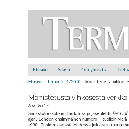
Etusivu
Arkisto
Ota yhteyttä
Tieto
Päävalikko
Etusivu
›
Terminfo 4/2010
›
Monistetusta vihkoses
Olet täällä
Monistetusta vihkosesta verkkole
Anu Ylisalmi
Sanastokeskuksen tiedotus- ja jäsenlehti
Terminf
ajan. Lehden ensimmäinen numero – tuolloin vielä
1980. Ensimmäisessä lehdessä julkaistiin muun 