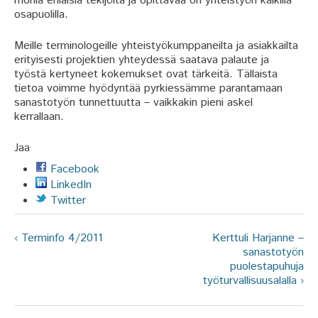
monia erilaisia tekijöitä ja opittavaa on yhteistyön kaikilla
osapuolilla.
Meille terminologeille yhteistyökumppaneilta ja asiakkailta
erityisesti projektien yhteydessä saatava palaute ja
työstä kertyneet kokemukset ovat tärkeitä. Tällaista
tietoa voimme hyödyntää pyrkiessämme parantamaan
sanastotyön tunnettuutta – vaikkakin pieni askel
kerrallaan.
Jaa
Facebook
LinkedIn
Twitter
‹ Terminfo 4/2011
Kerttuli Harjanne –
sanastotyön
puolestapuhuja
työturvallisuusalalla ›