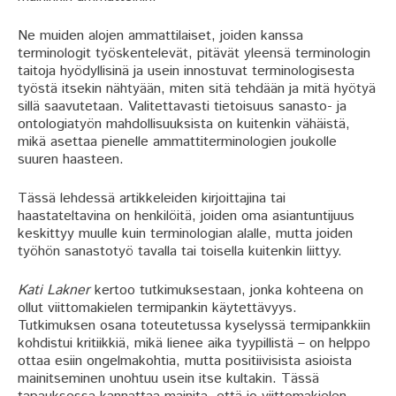
Ne muiden alojen ammattilaiset, joiden kanssa
terminologit työskentelevät, pitävät yleensä terminologin
taitoja hyödyllisinä ja usein innostuvat terminologisesta
työstä itsekin nähtyään, miten sitä tehdään ja mitä hyötyä
sillä saavutetaan. Valitettavasti tietoisuus sanasto- ja
ontologiatyön mahdollisuuksista on kuitenkin vähäistä,
mikä asettaa pienelle ammattiterminologien joukolle
suuren haasteen.
Tässä lehdessä artikkeleiden kirjoittajina tai
haastateltavina on henkilöitä, joiden oma asiantuntijuus
keskittyy muulle kuin terminologian alalle, mutta joiden
työhön sanastotyö tavalla tai toisella kuitenkin liittyy.
Kati Lakner
kertoo tutkimuksestaan, jonka kohteena on
ollut viittomakielen termipankin käytettävyys.
Tutkimuksen osana toteutetussa kyselyssä termipankkiin
kohdistui kritiikkiä, mikä lienee aika tyypillistä – on helppo
ottaa esiin ongelmakohtia, mutta positiivisista asioista
mainitseminen unohtuu usein itse kultakin. Tässä