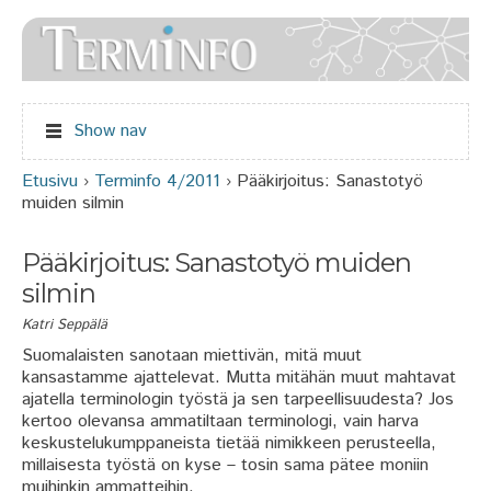
Jump to navigation
Show nav
Etusivu
›
Terminfo 4/2011
›
Pääkirjoitus: Sanastotyö
Olet täällä
muiden silmin
Pääkirjoitus: Sanastotyö muiden
silmin
Katri Seppälä
Suomalaisten sanotaan miettivän, mitä muut
kansastamme ajattelevat. Mutta mitähän muut mahtavat
ajatella terminologin työstä ja sen tarpeellisuudesta? Jos
kertoo olevansa ammatiltaan terminologi, vain harva
keskustelukumppaneista tietää nimikkeen perusteella,
millaisesta työstä on kyse – tosin sama pätee moniin
muihinkin ammatteihin.