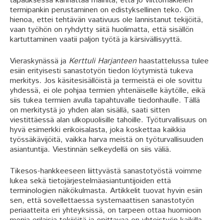
tapauksessa kannattaa mainita, että jo viittomakielen
termipankin perustaminen on edistyksellinen teko. On
hienoa, ettei tehtävän vaativuus ole lannistanut tekijöitä,
vaan työhön on ryhdytty siitä huolimatta, että sisällön
kartuttaminen vaatii paljon työtä ja kärsivällisyyttä.
Vieraskynässä ja
Kerttuli Harjanteen
haastattelussa tulee
esiin erityisesti sanastotyön tiedon löytymistä tukeva
merkitys. Jos käsitesisällöistä ja termeistä ei ole sovittu
yhdessä, ei ole pohjaa termien yhtenäiselle käytölle, eikä
siis tukea termien avulla tapahtuvalle tiedonhaulle. Tällä
on merkitystä jo yhden alan sisällä, saati sitten
viestittäessä alan ulkopuolisille tahoille. Työturvallisuus on
hyvä esimerkki erikoisalasta, joka koskettaa kaikkia
työssäkävijöitä, vaikka harva meistä on työturvallisuuden
asiantuntija. Viestinnän selkeydellä on siis väliä.
Tikesos-hankkeeseen liittyvästä sanastotyöstä voimme
lukea sekä tietojärjestelmäasiantuntijoiden että
terminologien näkökulmasta. Artikkelit tuovat hyvin esiin
sen, että sovellettaessa systemaattisen sanastotyön
periaatteita eri yhteyksissä, on tarpeen ottaa huomioon