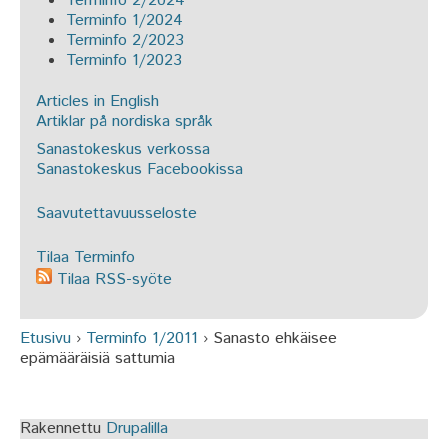
Terminfo 2/2024
Terminfo 1/2024
Terminfo 2/2023
Terminfo 1/2023
Articles in English
Artiklar på nordiska språk
Sanastokeskus verkossa
Sanastokeskus Facebookissa
Saavutettavuusseloste
Tilaa Terminfo
Tilaa RSS-syöte
Etusivu
›
Terminfo 1/2011
›
Sanasto ehkäisee
Olet täällä
epämääräisiä sattumia
Rakennettu
Drupalilla