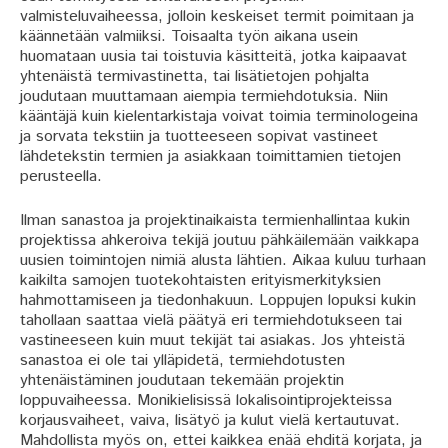
valmisteluvaiheessa, jolloin keskeiset termit poimitaan ja
käännetään valmiiksi. Toisaalta työn aikana usein
huomataan uusia tai toistuvia käsitteitä, jotka kaipaavat
yhtenäistä termivastinetta, tai lisätietojen pohjalta
joudutaan muuttamaan aiempia termiehdotuksia. Niin
kääntäjä kuin kielentarkistaja voivat toimia terminologeina
ja sorvata tekstiin ja tuotteeseen sopivat vastineet
lähdetekstin termien ja asiakkaan toimittamien tietojen
perusteella.
Ilman sanastoa ja projektinaikaista termienhallintaa kukin
projektissa ahkeroiva tekijä joutuu pähkäilemään vaikkapa
uusien toimintojen nimiä alusta lähtien. Aikaa kuluu turhaan
kaikilta samojen tuotekohtaisten erityismerkityksien
hahmottamiseen ja tiedonhakuun. Loppujen lopuksi kukin
tahollaan saattaa vielä päätyä eri termiehdotukseen tai
vastineeseen kuin muut tekijät tai asiakas. Jos yhteistä
sanastoa ei ole tai ylläpidetä, termiehdotusten
yhtenäistäminen joudutaan tekemään projektin
loppuvaiheessa. Monikielisissä lokalisointiprojekteissa
korjausvaiheet, vaiva, lisätyö ja kulut vielä kertautuvat.
Mahdollista myös on, ettei kaikkea enää ehditä korjata, ja