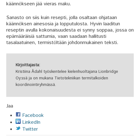
käännökseen jää vieras maku.
Sanasto on siis kuin resepti, jolla osaltaan ohjataan
käännöksen ainesosia ja lopputulosta. Hyvin laaditun
reseptin avulla kokonaisuudesta ei synny soppaa, jossa on
epämääräisiä sattumia, vaan saadaan hallitusti
tasalaatuinen, termistöltään johdonmukainen teksti.
Kirjoittajasta:
Kristiina Ådahl työskentelee kielenhuoltajana Lionbridge
Oy:ssä ja on mukana Tietotekniikan termitalkoiden
koordinointiryhmässä.
Jaa
Facebook
LinkedIn
Twitter