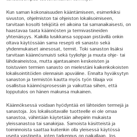
Kun saman kokonaisuuden kääntämiseen, esimerkiksi
sivuston, ohjelmiston tai ohjeiston lokalisoimiseen,
tarvitaan kosolti tekijöitä eri aikoina tai samanaikaisesti, on
haastavaa taata käännösten ja termivastineiden
yhtenäisyys. Kaikilla lusikkansa soppaan pistävillä onkin
oltava käytössään sama resepti eli sanasto sekä
yhdenmukaiset ainesosat, termit. Toki sanaston lisäksi
tarvitaan käännösmuisti sekä tyyliohje ja muuta ohje- tai
lähdeaineistoa, mutta ajantasainen keskeisten ja
toistuvien termien sanasto on mielestäni kaikenkokoisten
lokalisointitöiden olennaisin apuväline. Ennalta hyväksytyn
sanaston ja termistön kautta myös työn tilaaja voi
osallistua käännösprosessiin ja vaikuttaa siihen, että
lopputulos on hänen makunsa mukainen.
Käännöksessä voidaan hyödyntää eri lähteiden termejä ja
sanastoja. Jos lokalisoitavalle tuotteelle ei ole omaa
sanastoa, vähintään käytetään aihepiirin mukaista
yleissanastoa tai sanakirjaa. Samoista käsitteistä ja
toiminnoista saattaa kuitenkin olla yleisessä käytössä
useita vastineita, joten tarkennus on paikallaan. Jos