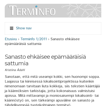
Jump to navigation
Show nav
Etusivu
›
Terminfo 1/2011
›
Sanasto ehkäisee
Olet täällä
epämääräisiä sattumia
Sanasto ehkäisee epämääräisiä
sattumia
Kristiina Ådahl
Sanotaan, että mitä useampi kokki, sen huonompi soppa.
Laajassa tai kiireisessä lokalisointiprojektissa kuitenkin
nimenomaan tarvitaan liuta kokkeja, siis tekstien kääntäjiä
ja käännöksien tarkistajia, jotta kokonaisuus valmistuisi
ajoissa. Mitä mittavampi ja moniosaisempi lokalisointi- tai
käännöstyö on, sen tärkeämpi apuväline on sanasto ja
tähdellisempää tuotekohtainen termityö.