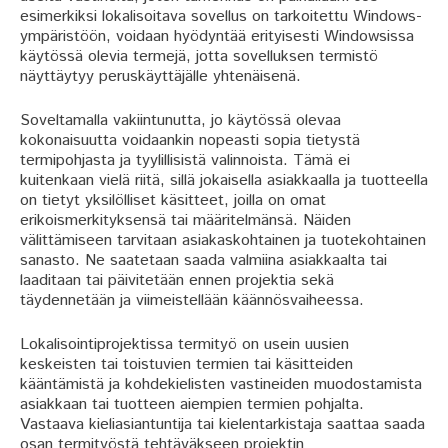
esimerkiksi lokalisoitava sovellus on tarkoitettu Windows-
ympäristöön, voidaan hyödyntää erityisesti Windowsissa
käytössä olevia termejä, jotta sovelluksen termistö
näyttäytyy peruskäyttäjälle yhtenäisenä.
Soveltamalla vakiintunutta, jo käytössä olevaa
kokonaisuutta voidaankin nopeasti sopia tietystä
termipohjasta ja tyylillisistä valinnoista. Tämä ei
kuitenkaan vielä riitä, sillä jokaisella asiakkaalla ja tuotteella
on tietyt yksilölliset käsitteet, joilla on omat
erikoismerkityksensä tai määritelmänsä. Näiden
välittämiseen tarvitaan asiakaskohtainen ja tuotekohtainen
sanasto. Ne saatetaan saada valmiina asiakkaalta tai
laaditaan tai päivitetään ennen projektia sekä
täydennetään ja viimeistellään käännösvaiheessa.
Lokalisointiprojektissa termityö on usein uusien
keskeisten tai toistuvien termien tai käsitteiden
kääntämistä ja kohdekielisten vastineiden muodostamista
asiakkaan tai tuotteen aiempien termien pohjalta.
Vastaava kieliasiantuntija tai kielentarkistaja saattaa saada
osan termityöstä tehtäväkseen projektin