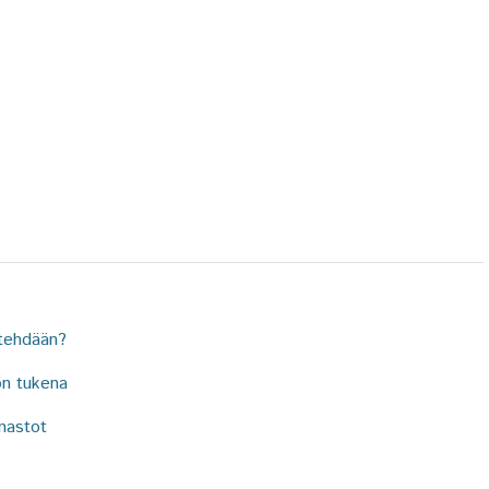
 tehdään?
ön tukena
anastot