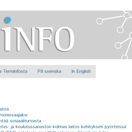
Jump to navigation
a Terminfosta
På svenska
In English
satoa
moniosaajaksi
ntää sosiaaliturvasta
tus- ja koulutussanaston kolmas laitos kehityksen pyörteissä