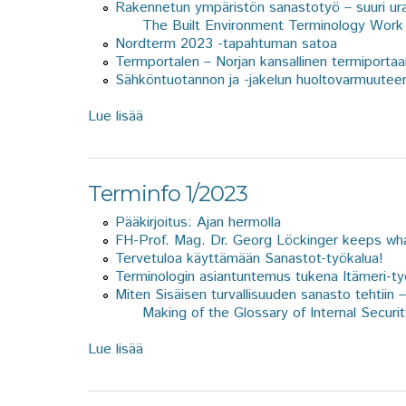
Rakennetun ympäristön sanastotyö – suuri ur
The Built Environment Terminology Work
Nordterm 2023 -tapahtuman satoa
Termportalen – Norjan kansallinen termiportaal
Sähköntuotannon ja -jakelun huoltovarmuuteen l
Lue lisää
about Terminfo 2/2023
Terminfo 1/2023
Pääkirjoitus: Ajan hermolla
FH-Prof. Mag. Dr. Georg Löckinger keeps wha
Tervetuloa käyttämään Sanastot-työkalua!
Terminologin asiantuntemus tukena Itämeri-t
Miten Sisäisen turvallisuuden sanasto tehtiin –
Making of the Glossary of Internal Securi
Lue lisää
about Terminfo 1/2023