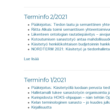
Terminfo 2/2021
Pääkirjoitus: Tiedon laatu ja semanttinen yht
Riitta Alkula toimii semanttisen yhteentoimiv
Liikenteen ontologian rautatiepäivitys – aivoj
Kotoutumisen sanastotyö antaa mahdollisuuden
Käsitetyö henkilökohtaisen budjetoinnin hank
NORDTERM 2021: Käsitetyö ja tiedonhallinta
Lue lisää
about Terminfo 2/2021
Terminfo 1/2021
Pääkirjoitus: Käsitetyöllä luodaan perusta tie
Hallintamalli tukee sanastotyön organisointia j
Kurinpidosta HOKS-ohjaajaan – näin tehtiin Op
Kelan terminologinen sanasto – jo kuudes julk
Kirjallisuutta