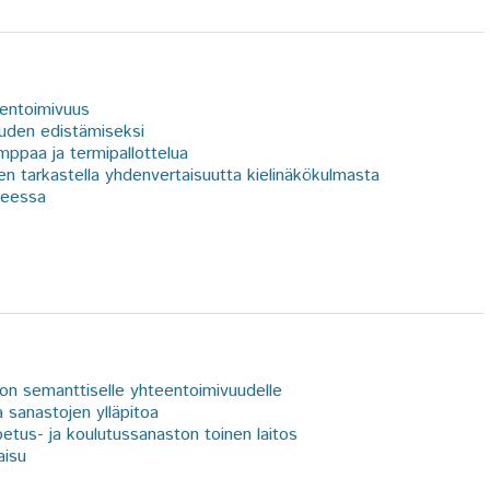
eentoimivuus
uuden edistämiseksi
umppaa ja termipallottelua
 tarkastella yhdenvertaisuutta kielinäkökulmasta
keessa
don semanttiselle yhteentoimivuudelle
a sanastojen ylläpitoa
etus- ja koulutussanaston toinen laitos
aisu