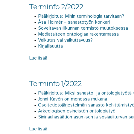
Terminfo 2/2022
Pääkirjoitus: Mihin terminologia tarvitaan?
Åsa Holmér – sanastotyön konkari
Soveltavan liikunnan termistö muutoksessa
Mediataiteen ontologiaa rakentamassa
Vaikutus vai vaikuttavuus?
Kirjallisuutta
Lue lisää
about Terminfo 2/2022
Terminfo 1/2022
Pääkirjoitus: Miksi sanasto- ja ontologiatyötä
Jenni Kavén on monessa mukana
Osoitetietojärjestelmän sanasto kehittämisty
Arkeologisen esineistön ontologiatyö
Sininauhasäätiön asumisen ja sosiaaliturvan s
Lue lisää
about Terminfo 1/2022