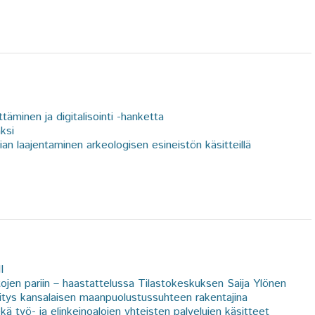
äminen ja digitalisointi -hanketta
ksi
ian laajentaminen arkeologisen esineistön käsitteillä
I
stojen pariin – haastattelussa Tilastokeskuksen Saija Ylönen
kitys kansalaisen maanpuolustussuhteen rakentajina
kä työ- ja elinkeinoalojen yhteisten palvelujen käsitteet