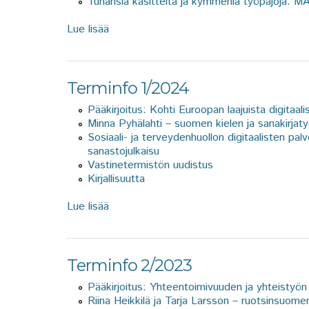
Tuhansia käsitteitä ja kymmeniä työpajoja: M
Lue lisää
about Terminfo 2/2024
Terminfo 1/2024
Pääkirjoitus: Kohti Euroopan laajuista digitaal
Minna Pyhälahti – suomen kielen ja sanakirjat
Sosiaali- ja terveydenhuollon digitaalisten pa
sanastojulkaisu
Vastinetermistön uudistus
Kirjallisuutta
Lue lisää
about Terminfo 1/2024
Terminfo 2/2023
Pääkirjoitus: Yhteentoimivuuden ja yhteistyön
Riina Heikkilä ja Tarja Larsson – ruotsinsuomen 