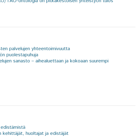
AO/TAO-ontologia on pitkäkestoisen yhteistyön tulos
isten palvelujen yhteentoimivuutta
yön puolestapuhuja
lvelujen sanasto – aihealuettaan ja kokoaan suurempi
 edistämistä
kehittäjät, huoltajat ja edistäjät