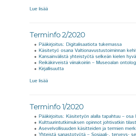
Lue lisää
about Terminfo 1/2021
Terminfo 2/2020
Pääkirjoitus: Digitalisaatiota tukemassa
Käsitetyö osana Valtionavustustoiminnan kehitt
Kansainvälistä yhteistyötä selkeän kielen hyvä
Reikäkirveistä viinakoiriin – Museoalan ontolog
Kirjallisuutta
Lue lisää
about Terminfo 2/2020
Terminfo 1/2020
Pääkirjoitus: Käsitetyön alalla tapahtuu – osa I
Kulttuurintutkimuksen opinnot johtivatkin tila
Asevelvollisuuden käsitteiden ja termien mer
Yhteistä sanastotyötä – Sosiaali-, terveys- se