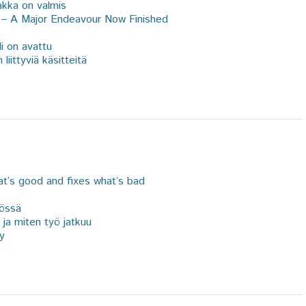
akka on valmis
 – A Major Endeavour Now Finished
i on avattu
iittyviä käsitteitä
t’s good and fixes what’s bad
yössä
 ja miten työ jatkuu
ty