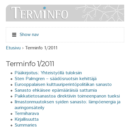
Jump to navigation
Show nav
Etusivu
›
Terminfo 1/2011
Olet täällä
Terminfo 1/2011
Pääkirjoitus: Yhteistyöllä tuloksiin
Sten Palmgren – säädösruotsin kehittäjä
Eurooppalaisen kulttuuriperintöpolitiikan sanasto
Sanasto ehkäisee epämääräisiä sattumia
Paikkatietosanastoa direktiivin toimeenpanon tueksi
Ilmastonmuutoksen syiden sanasto: lämpöenergia ja
auringonsäteily
Termiharava
Kirjallisuutta
Summaries