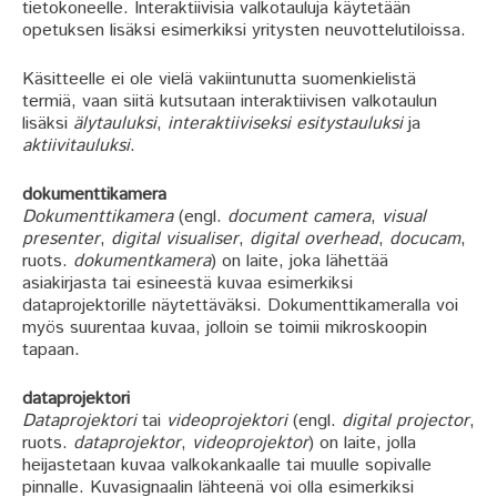
tietokoneelle. Interaktiivisia valkotauluja käytetään
opetuksen lisäksi esimerkiksi yritysten neuvottelutiloissa.
Käsitteelle ei ole vielä vakiintunutta suomenkielistä
termiä, vaan siitä kutsutaan interaktiivisen valkotaulun
lisäksi
älytauluksi
,
interaktiiviseksi esitystauluksi
ja
aktiivitauluksi
.
dokumenttikamera
Dokumenttikamera
(engl.
document camera
,
visual
presenter
,
digital visualiser
,
digital overhead
,
docucam
,
ruots.
dokumentkamera
) on laite, joka lähettää
asiakirjasta tai esineestä kuvaa esimerkiksi
dataprojektorille näytettäväksi. Dokumenttikameralla voi
myös suurentaa kuvaa, jolloin se toimii mikroskoopin
tapaan.
dataprojektori
Dataprojektori
tai
videoprojektori
(engl.
digital projector
,
ruots.
dataprojektor
,
videoprojektor
) on laite, jolla
heijastetaan kuvaa valkokankaalle tai muulle sopivalle
pinnalle. Kuvasignaalin lähteenä voi olla esimerkiksi