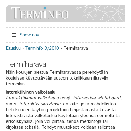
Jump to navigation
Show nav
Etusivu
›
Terminfo 3/2010
›
Termiharava
Olet täällä
Termiharava
Näin koulujen alettua Termiharavassa perehdytään
kouluissa käytettävään uuteen tekniikkaan liittyviin
termeihin.
interaktiivinen valkotaulu
Interaktiivinen valkotaulu
(engl.
interactive whiteboard
,
ruots.
interaktiv skrivtavla
) on laite, joka mahdollistaa
tietokoneen käytön projektorin heijastamasta kuvasta.
Interaktiivista valkotaulua käytetään yleensä sormella tai
erikoiskynällä, jolla voi piirtää, tehdä merkintöjä tai
kirjoittaa tekstiä. Tehdyt muutokset voidaan tallentaa