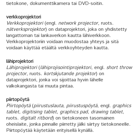
tietokone, dokumenttikamera tai DVD-soitin.
verkkoprojektori
Verkkoprojektori
(engl.
network projector
, ruots.
nätverksprojektor
) on dataprojektori, joka on yhdistetty
langattoman tai lankaverkon kautta lähiverkkoon.
Verkkoprojektoriin voidaan muodostaa yhteys ja sitä
voidaan käyttää etäältä verkkoyhteyden kautta.
lähiprojektori
Lähiprojektori
(
lähiprojisointiprojektori
, engl.
short throw
projector
, ruots.
kortskjutande projektor
) on
dataprojektori, jonka voi sijoittaa hyvin lähelle
valkokangasta tai muuta pintaa.
piirtopöytä
Piirtopöytä
(
piirustuslauta
,
piirustuspöytä
, engl.
graphics
tablet
,
digitising tablet
,
graphics pad
,
drawing tablet
,
ruots.
digitalt ritbord
) on tietokoneen tasomainen
oheislaite, jonka pinnalle piirretty jälki siirtyy tietokoneelle.
Piirtopöytää käytetään erityisellä kynällä.