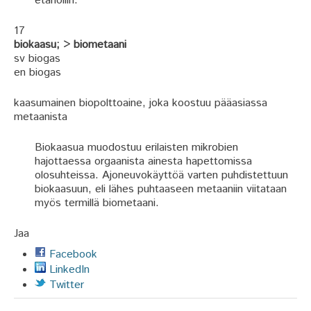
etanoliin.
17
biokaasu; > biometaani
sv biogas
en biogas
kaasumainen biopolttoaine, joka koostuu pääasiassa
metaanista
Biokaasua muodostuu erilaisten mikrobien
hajottaessa orgaanista ainesta hapettomissa
olosuhteissa. Ajoneuvokäyttöä varten puhdistettuun
biokaasuun, eli lähes puhtaaseen metaaniin viitataan
myös termillä biometaani.
Jaa
Facebook
LinkedIn
Twitter