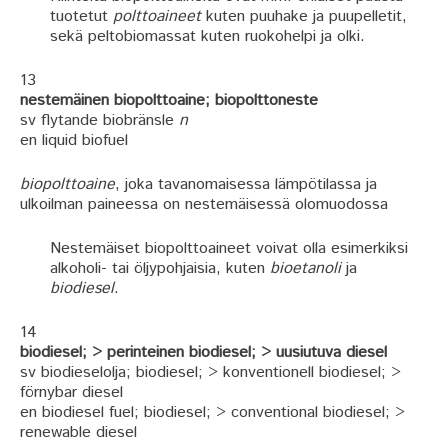
tuotetut
polttoaineet
kuten puuhake ja puupelletit,
sekä peltobiomassat kuten ruokohelpi ja olki.
13
nestemäinen biopolttoaine; biopolttoneste
sv flytande biobränsle
n
en liquid biofuel
biopolttoaine
, joka tavanomaisessa lämpötilassa ja
ulkoilman paineessa on nestemäisessä olomuodossa
Nestemäiset biopolttoaineet voivat olla esimerkiksi
alkoholi- tai öljypohjaisia, kuten
bioetanoli
ja
biodiesel
.
14
biodiesel; > perinteinen biodiesel; > uusiutuva diesel
sv biodieselolja; biodiesel; > konventionell biodiesel; >
förnybar diesel
en biodiesel fuel; biodiesel; > conventional biodiesel; >
renewable diesel