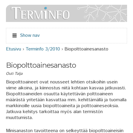
Jump to navigation
Show nav
Etusivu
›
Terminfo 3/2010
›
Biopolttoainesanasto
Olet täällä
Biopolttoainesanasto
Outi Talja
Biopolttoaineet ovat nousseet lehtien otsikoihin usein
viime aikoina, ja kiinnostus niitä kohtaan kasvaa jatkuvasti.
Biopolttoaineiden osuutta käytettävän polttoaineen
määrästä yritetään kasvattaa mm. kehittämällä ja tuomalla
markkinoille uusia biopolttoaineita ja polttoaineseoksia.
Jatkuva kehitys tarkoittaa myös alan termistön
muuttumista.
Minisanaston tavoitteena on selkeyttää biopolttoaineisiin