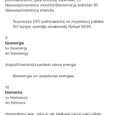
polttoaineseos, joka koostuu vähintään 15
tilavuusprosentista
moottoribensiiniä
ja enintään 85
tilavuusprosentista etanolia
Suomessa E85-polttoainetta on myynnissä joillakin
St1-ketjun asemilla nimikkeellä Refuel RE85.
9
bioenergia
sv bioenergi
en bioenergy
biopolttoaineista
peräisin oleva energia
Bioenergia on uusiutuvaa energiaa.
10
biomassa
sv biomassa
en biomass
eloperäinen aine, joka ei ole lainkaan tai on vain vähän