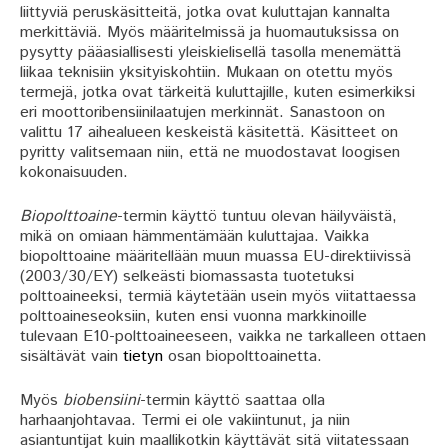
liittyviä peruskäsitteitä, jotka ovat kuluttajan kannalta
merkittäviä. Myös määritelmissä ja huomautuksissa on
pysytty pääasiallisesti yleiskielisellä tasolla menemättä
liikaa teknisiin yksityiskohtiin. Mukaan on otettu myös
termejä, jotka ovat tärkeitä kuluttajille, kuten esimerkiksi
eri moottoribensiinilaatujen merkinnät. Sanastoon on
valittu 17 aihealueen keskeistä käsitettä. Käsitteet on
pyritty valitsemaan niin, että ne muodostavat loogisen
kokonaisuuden.
Biopolttoaine
-termin käyttö tuntuu olevan häilyväistä,
mikä on omiaan hämmentämään kuluttajaa. Vaikka
biopolttoaine määritellään muun muassa EU-direktiivissä
(2003/30/EY) selkeästi biomassasta tuotetuksi
polttoaineeksi, termiä käytetään usein myös viitattaessa
polttoaineseoksiin, kuten ensi vuonna markkinoille
tulevaan E10-polttoaineeseen, vaikka ne tarkalleen ottaen
sisältävät vain
tietyn
osan biopolttoainetta.
Myös
biobensiini
-termin käyttö saattaa olla
harhaanjohtavaa. Termi ei ole vakiintunut, ja niin
asiantuntijat kuin maallikotkin käyttävät sitä viitatessaan