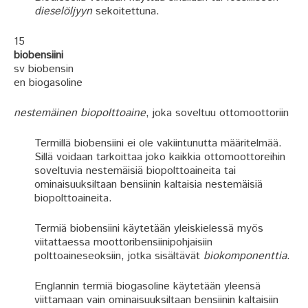
dieselöljyyn
sekoitettuna.
15
biobensiini
sv biobensin
en biogasoline
nestemäinen biopolttoaine
, joka soveltuu ottomoottoriin
Termillä biobensiini ei ole vakiintunutta määritelmää.
Sillä voidaan tarkoittaa joko kaikkia ottomoottoreihin
soveltuvia nestemäisiä biopolttoaineita tai
ominaisuuksiltaan bensiinin kaltaisia nestemäisiä
biopolttoaineita.
Termiä biobensiini käytetään yleiskielessä myös
viitattaessa moottoribensiinipohjaisiin
polttoaineseoksiin, jotka sisältävät
biokomponenttia
.
Englannin termiä biogasoline käytetään yleensä
viittamaan vain ominaisuuksiltaan bensiinin kaltaisiin