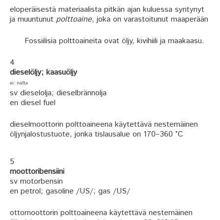
eloperäisestä materiaalista pitkän ajan kuluessa syntynyt
ja muuntunut
polttoaine
, joka on varastoitunut maaperään
Fossiilisia polttoaineita ovat öljy, kivihiili ja maakaasu.
4
dieselöljy; kaasuöljy
ei: nafta
sv dieselolja; dieselbrännolja
en diesel fuel
dieselmoottorin polttoaineena käytettävä nestemäinen
öljynjalostustuote, jonka tislausalue on 170–360 °C
5
moottoribensiini
sv motorbensin
en petrol; gasoline
/US/
; gas
/US/
ottomoottorin polttoaineena käytettävä nestemäinen