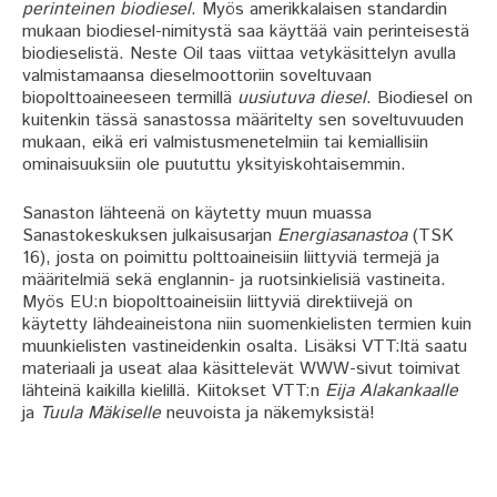
perinteinen biodiesel
. Myös amerikkalaisen standardin
mukaan biodiesel-nimitystä saa käyttää vain perinteisestä
biodieselistä. Neste Oil taas viittaa vetykäsittelyn avulla
valmistamaansa dieselmoottoriin soveltuvaan
biopolttoaineeseen termillä
uusiutuva diesel
. Biodiesel on
kuitenkin tässä sanastossa määritelty sen soveltuvuuden
mukaan, eikä eri valmistusmenetelmiin tai kemiallisiin
ominaisuuksiin ole puututtu yksityiskohtaisemmin.
Sanaston lähteenä on käytetty muun muassa
Sanastokeskuksen julkaisusarjan
Energiasanastoa
(TSK
16)
, josta on poimittu polttoaineisiin liittyviä termejä ja
määritelmiä sekä englannin- ja ruotsinkielisiä vastineita.
Myös EU:n biopolttoaineisiin liittyviä direktiivejä on
käytetty lähdeaineistona niin suomenkielisten termien kuin
muunkielisten vastineidenkin osalta. Lisäksi VTT:ltä saatu
materiaali ja useat alaa käsittelevät WWW-sivut toimivat
lähteinä kaikilla kielillä. Kiitokset VTT:n
Eija Alakankaalle
ja
Tuula Mäkiselle
neuvoista ja näkemyksistä!