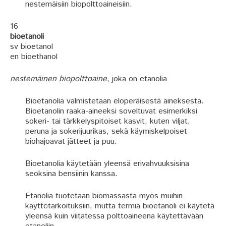
nestemäisiin biopolttoaineisiin.
16
bioetanoli
sv bioetanol
en bioethanol
nestemäinen biopolttoaine
, joka on etanolia
Bioetanolia valmistetaan eloperäisestä aineksesta.
Bioetanolin raaka-aineeksi soveltuvat esimerkiksi
sokeri- tai tärkkelyspitoiset kasvit, kuten viljat,
peruna ja sokerijuurikas, sekä käymiskelpoiset
biohajoavat jätteet ja puu.
Bioetanolia käytetään yleensä erivahvuuksisina
seoksina bensiinin kanssa.
Etanolia tuotetaan biomassasta myös muihin
käyttötarkoituksiin, mutta termiä bioetanoli ei käytetä
yleensä kuin viitatessa polttoaineena käytettävään