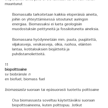
muuntunut
Biomassalla tarkoitetaan kaikkia eloperäisiä aineita,
joihin on yhteyttämisessä sitoutunut auringon
energiaa. Biomassaksi ei lueta geologisiin
muodostuksiin peittyneitä ja fossiloituneita aineksia.
Biomassana hyödynnetään mm. puuta, puujätettä,
viljakasveja, vesikasveja, olkia, ruohoa, eläinten
lantaa, kotitalouksien biojätteitä ja
puhdistamolietteitä.
11
biopolttoaine
sv biobränsle
n
en biofuel; biomass fuel
biomassasta
suoraan tai epäsuorasti tuotettu polttoaine
Osa biomassasta soveltuu käytettäväksi suoraan
biopolttoaineena, kuten polttopuu. Jotkut