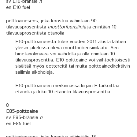
sv E10-bränsle
n
en E10 fuel
polttoaineseos, joka koostuu vähintään 90
tilavuusprosentista
moottoribensiiniä
ja enintään 10
tilavuusprosentista etanolia
E10-polttoaineesta tulee vuoden 2011 alusta lähtien
yleisin jakelussa oleva moottoribensiinilaatu. Sen
bioetanolimäärä voi vaihdella ja olla enintään 10
tilavuusprosenttia. E10-polttoaine voi vaihtoehtoisesti
sisältää myös eettereitä tai muita polttoainedirektiivin
sallimia alkoholeja.
E10-polttoaineen merkinnässä kirjain E tarkoittaa
etanolia ja luku 10 etanolin tilavuusprosenttia.
8
E85-polttoaine
sv E85-bränsle
n
en E85 fuel