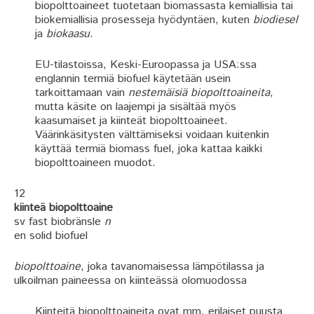
biopolttoaineet tuotetaan biomassasta kemiallisia tai
biokemiallisia prosesseja hyödyntäen, kuten
biodiesel
ja
biokaasu
.
EU-tilastoissa, Keski-Euroopassa ja USA:ssa
englannin termiä biofuel käytetään usein
tarkoittamaan vain
nestemäisiä biopolttoaineita
,
mutta käsite on laajempi ja sisältää myös
kaasumaiset ja
kiinteät biopolttoaineet.
Väärinkäsitysten välttämiseksi voidaan kuitenkin
käyttää termiä biomass fuel, joka kattaa kaikki
biopolttoaineen muodot.
12
kiinteä biopolttoaine
sv fast biobränsle
n
en solid biofuel
biopolttoaine
, joka tavanomaisessa lämpötilassa ja
ulkoilman paineessa on kiinteässä olomuodossa
Kiinteitä biopolttoaineita ovat mm. erilaiset puusta