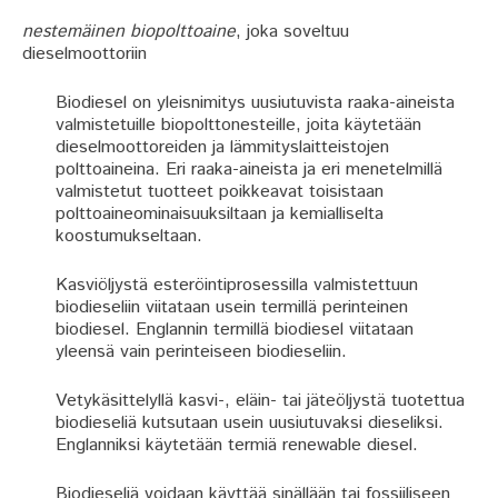
nestemäinen biopolttoaine
, joka soveltuu
dieselmoottoriin
Biodiesel on yleisnimitys uusiutuvista raaka-aineista
valmistetuille biopolttonesteille, joita käytetään
dieselmoottoreiden ja lämmityslaitteistojen
polttoaineina. Eri raaka-aineista ja eri menetelmillä
valmistetut tuotteet poikkeavat toisistaan
polttoaineominaisuuksiltaan ja kemialliselta
koostumukseltaan.
Kasviöljystä esteröintiprosessilla valmistettuun
biodieseliin viitataan usein termillä perinteinen
biodiesel. Englannin termillä biodiesel viitataan
yleensä vain perinteiseen biodieseliin.
Vetykäsittelyllä kasvi-, eläin- tai jäteöljystä tuotettua
biodieseliä kutsutaan usein uusiutuvaksi dieseliksi.
Englanniksi käytetään termiä renewable diesel.
Biodieseliä voidaan käyttää sinällään tai fossiiliseen