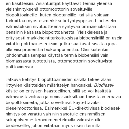
eri käsitteisiin. Asiantuntijat käyttävät termiä yleensä
yleisnimityksenä ottomoottoriin soveltuville
biopolttoaineille, kuten bioetanolille, tai sillä voidaan
tarkoittaa myös esimerkiksi tietyntyyppisen biodieselin
valmistuksen sivutuotteena syntyvää ominaisuuksiltaan
bensiinin kaltaista biopolttoainetta. Yleiskielessä ja
erityisesti markkinointitarkoituksissa biobensiinillä on usein
viitattu polttoaineseoksiin, jotka saattavat sisältää jopa
alle viisi prosenttia biokomponenttia. Olisi kuitenkin
johdonmukaisempaa käyttää termiä biobensiini vain
biomassasta tuotetuista, ottomoottoriin soveltuvista
polttoaineista.
Jatkuva kehitys biopolttoaineiden saralla tekee alaan
liittyvien käsitteiden määrittelyn hankalaksi.
Biodiesel
-
käsite on erityisen haasteellinen, sillä se voi käsittää
valmistustavoiltaan ja ominaisuuksiltaan toisistaan eroavia
biopolttoaineita, jotka soveltuvat käytettäväksi
dieselmoottorissa. Esimerkiksi EU-direktiivissä biodiesel-
nimitys on varattu vain niin sanotulle ensimmäisen
sukupolven esteröintimenetelmällä valmistetulle
biodieselille, johon viitataan myös usein termillä