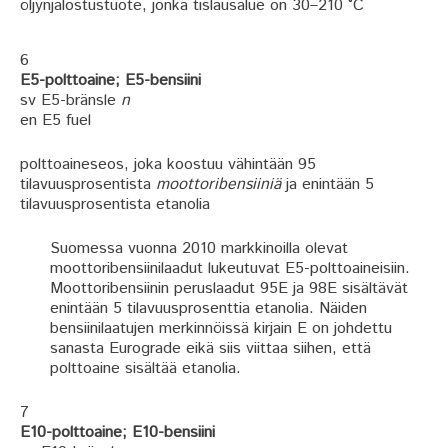
öljynjalostustuote, jonka tislausalue on 30–210 °C
6
E5-polttoaine; E5-bensiini
sv E5-bränsle
n
en E5 fuel
polttoaineseos, joka koostuu vähintään 95
tilavuusprosentista
moottoribensiiniä
ja enintään 5
tilavuusprosentista etanolia
Suomessa vuonna 2010 markkinoilla olevat
moottoribensiinilaadut lukeutuvat E5-polttoaineisiin.
Moottoribensiinin peruslaadut 95E ja 98E sisältävät
enintään 5 tilavuusprosenttia etanolia. Näiden
bensiinilaatujen merkinnöissä kirjain E on johdettu
sanasta Eurograde eikä siis viittaa siihen, että
polttoaine sisältää etanolia.
7
E10-polttoaine; E10-bensiini