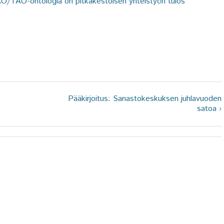
AO/TAO-ontologia on pitkäkestoisen yhteistyön tulos
Pääkirjoitus: Sanastokeskuksen juhlavuoden
satoa ›