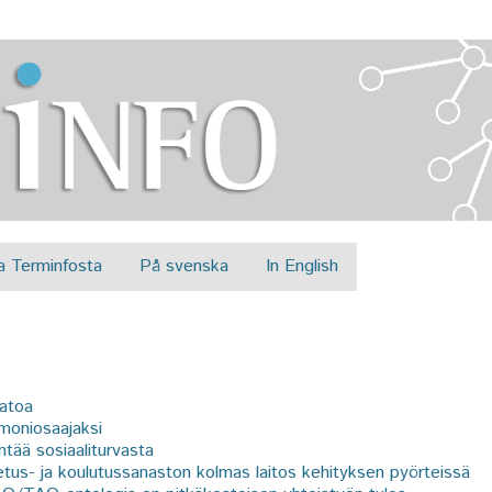
Jump to navigation
a Terminfosta
På svenska
In English
satoa
moniosaajaksi
ntää sosiaaliturvasta
tus- ja koulutussanaston kolmas laitos kehityksen pyörteissä