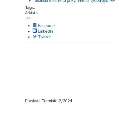
Tuhansia käsitteitä ja kymmeniä työpajoja: M
Tags:
Arkisto
Jaa
Facebook
LinkedIn
Twitter
Etusivu
›
Terminfo 2/2024
Olet täällä