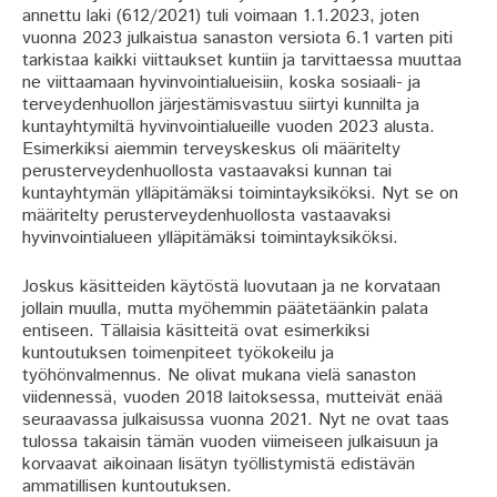
annettu laki (612/2021) tuli voimaan 1.1.2023, joten
vuonna 2023 julkaistua sanaston versiota 6.1 varten piti
tarkistaa kaikki viittaukset kuntiin ja tarvittaessa muuttaa
ne viittaamaan hyvinvointialueisiin, koska sosiaali- ja
terveydenhuollon järjestämisvastuu siirtyi kunnilta ja
kuntayhtymiltä hyvinvointialueille vuoden 2023 alusta.
Esimerkiksi aiemmin terveyskeskus oli määritelty
perusterveydenhuollosta vastaavaksi kunnan tai
kuntayhtymän ylläpitämäksi toimintayksiköksi. Nyt se on
määritelty perusterveydenhuollosta vastaavaksi
hyvinvointialueen ylläpitämäksi toimintayksiköksi.
Joskus käsitteiden käytöstä luovutaan ja ne korvataan
jollain muulla, mutta myöhemmin päätetäänkin palata
entiseen. Tällaisia käsitteitä ovat esimerkiksi
kuntoutuksen toimenpiteet työkokeilu ja
työhönvalmennus. Ne olivat mukana vielä sanaston
viidennessä, vuoden 2018 laitoksessa, mutteivät enää
seuraavassa julkaisussa vuonna 2021. Nyt ne ovat taas
tulossa takaisin tämän vuoden viimeiseen julkaisuun ja
korvaavat aikoinaan lisätyn työllistymistä edistävän
ammatillisen kuntoutuksen.