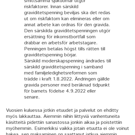
smittsamma sjukdomar utgör
riskfaktorer. Innan särskild
graviditetspenning beviljas ska det redas
ut om riskfaktorn kan elimineras eller om
annat arbete kan ordnas för den gravida.
Den särskilda graviditetspenningen utgör
ersättning för inkomstbortfall som
drabbar en arbetsför arbetstagare.
Penningen betalas högst tills rätten till
graviditetspenning börjar.
Särskild moderskapspenning ändrades till
särskild graviditetspenning i samband
med familjeledighetsreformen som
trädde i kraft 1.8.2022. Ändringen gällde
gravida personer med beräknad tidpunkt
för barnets födelse 4.9.2022 eller
senare.
Vuosien kuluessa jotkin etuudet ja palvelut on ehditty
myös lakkauttaa. Aiemmin niihin liittyviä vanhentuneita
käsitteitä pidettiin sanastossa jonkin aikaa ja poistettiin
myöhemmin. Esimerkiksi vaikka jotain etuutta ei ole voinut
hakea, sen maksaminen on saattanut jatkua aiemmin