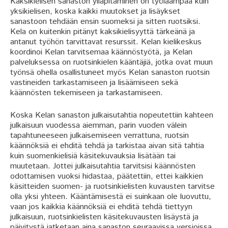
Kaksikielisen sanaston ylläpitäminen on työläämpää kuin
yksikielisen, koska kaikki muutokset ja lisäykset
sanastoon tehdään ensin suomeksi ja sitten ruotsiksi.
Kela on kuitenkin pitänyt kaksikielisyyttä tärkeänä ja
antanut työhön tarvittavat resurssit. Kelan kielikeskus
koordinoi Kelan tarvitsemaa käännöstyötä, ja Kelan
palveluksessa on ruotsinkielen kääntäjiä, jotka ovat muun
työnsä ohella osallistuneet myös Kelan sanaston ruotsin
vastineiden tarkastamiseen ja lisäämiseen sekä
käännösten tekemiseen ja tarkastamiseen.
Koska Kelan sanaston julkaisutahtia nopeutettiin kahteen
julkaisuun vuodessa aiemman, parin vuoden välein
tapahtuneeseen julkaisemiseen verrattuna, ruotsin
käännöksiä ei ehditä tehdä ja tarkistaa aivan sitä tahtia
kuin suomenkielisiä käsitekuvauksia lisätään tai
muutetaan. Jottei julkaisutahtia tarvitsisi käännösten
odottamisen vuoksi hidastaa, päätettiin, ettei kaikkien
käsitteiden suomen- ja ruotsinkielisten kuvausten tarvitse
olla yksi yhteen. Kääntämisestä ei suinkaan ole luovuttu,
vaan jos kaikkia käännöksiä ei ehditä tehdä tiettyyn
julkaisuun, ruotsinkielisten käsitekuvausten lisäystä ja
päivitystä jatketaan aina sanaston seuraavissa versioissa.