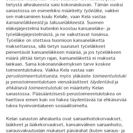
tietystä aihealueesta saisi kokonaiskuvan. Tämän vuoksi
sanastossa on esimerkiksi määritelty
työeläke
, vaikkei
sen maksaminen kuulu Kelalle, vaan Kela vastaa
kansaneläkkeestä
ja
takuueläkkeestä
. Suomen
eläkejärjestelmä kuitenkin koostuu kansaneläke- ja
työeläkejärjestelmästä, ja ne vaikuttavat toisiinsa.
Työeläke on otettava huomioon kansaneläkettä
maksettaessa, sillä tietyn suuruiset työeläkkeet
pienentävät kansaneläkkeen määrää, ja jos työeläkkeen
määrä ylittää tietyn rajan, kansaneläkettä ei makseta
lainkaan. Sama kokonaisnäkemyksen tarve koskee
toimeentulotukea. Vaikka Kela vastaa vain
perustoimeentulotuesta
, myös yläkäsite
toimeentulotuki
ja perustoimeentulotuen vieruskäsitteet
täydentävä
ja
ehkäisevä toimeentulotuki
on määritelty Kelan
sanastossa. Pääsääntöisesti perustoimeentulotukea on
haettava ennen kuin voi hakea täydentävää tai ehkäisevää
tukea hyvinvointialueen sosiaalitoimelta.
Kelan sanaston aihealueita ovat sairaanhoitokorvaukset,
lääkkeet ja lääkekorvaukset, kansainvälinen sairaanhoito,
sairausvakuutuslain mukaiset päivärahat (kuten sairaus- ja