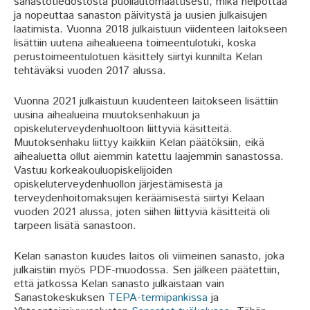
sanastotiedostosta puoliautomaattisesti, mikä helpottaa
ja nopeuttaa sanaston päivitystä ja uusien julkaisujen
laatimista. Vuonna 2018 julkaistuun viidenteen laitokseen
lisättiin uutena aihealueena toimeentulotuki, koska
perustoimeentulotuen käsittely siirtyi kunnilta Kelan
tehtäväksi vuoden 2017 alussa.
Vuonna 2021 julkaistuun kuudenteen laitokseen lisättiin
uusina aihealueina muutoksenhakuun ja
opiskeluterveydenhuoltoon liittyviä käsitteitä.
Muutoksenhaku liittyy kaikkiin Kelan päätöksiin, eikä
aihealuetta ollut aiemmin katettu laajemmin sanastossa.
Vastuu korkeakouluopiskelijoiden
opiskeluterveydenhuollon järjestämisestä ja
terveydenhoitomaksujen keräämisestä siirtyi Kelaan
vuoden 2021 alussa, joten siihen liittyviä käsitteitä oli
tarpeen lisätä sanastoon.
Kelan sanaston kuudes laitos oli viimeinen sanasto, joka
julkaistiin myös PDF-muodossa. Sen jälkeen päätettiin,
että jatkossa Kelan sanasto julkaistaan vain
Sanastokeskuksen
TEPA-termipankissa
ja