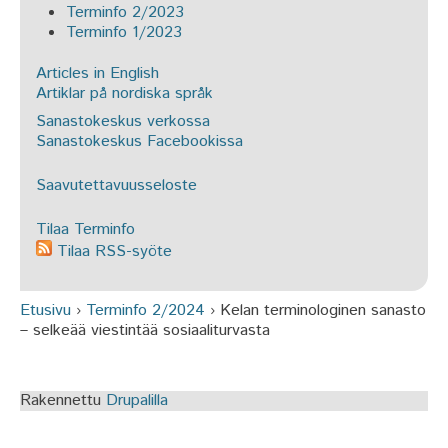
Terminfo 2/2023
Terminfo 1/2023
Articles in English
Artiklar på nordiska språk
Sanastokeskus verkossa
Sanastokeskus Facebookissa
Saavutettavuusseloste
Tilaa Terminfo
Tilaa RSS-syöte
Etusivu
›
Terminfo 2/2024
›
Kelan terminologinen sanasto
Olet täällä
– selkeää viestintää sosiaaliturvasta
Rakennettu
Drupalilla