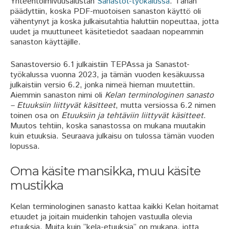
Yhteentoimivuusalustan
Sanastot-työkalussa
. Tähän
päädyttiin, koska PDF-muotoisen sanaston käyttö oli
vähentynyt ja koska julkaisutahtia haluttiin nopeuttaa, jotta
uudet ja muuttuneet käsitetiedot saadaan nopeammin
sanaston käyttäjille.
Sanastoversio 6.1 julkaistiin TEPAssa ja Sanastot-
työkalussa vuonna 2023, ja tämän vuoden kesäkuussa
julkaistiin versio 6.2, jonka nimeä hieman muutettiin.
Aiemmin sanaston nimi oli
Kelan terminologinen sanasto
– Etuuksiin liittyvät käsitteet
, mutta versiossa 6.2 nimen
toinen osa on
Etuuksiin ja tehtäviin liittyvät käsitteet
.
Muutos tehtiin, koska sanastossa on mukana muutakin
kuin etuuksia. Seuraava julkaisu on tulossa tämän vuoden
lopussa.
Oma käsite mansikka, muu käsite
mustikka
Kelan terminologinen sanasto kattaa kaikki Kelan hoitamat
etuudet ja joitain muidenkin tahojen vastuulla olevia
etuuksia. Muita kuin ”kela-etuuksia” on mukana, jotta