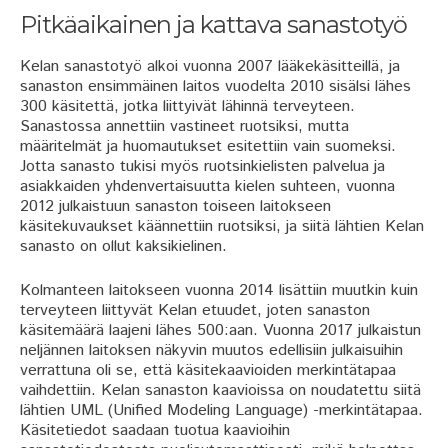
Pitkäaikainen ja kattava sanastotyö
Kelan sanastotyö alkoi vuonna 2007 lääkekäsitteillä, ja
sanaston ensimmäinen laitos vuodelta 2010 sisälsi lähes
300 käsitettä, jotka liittyivät lähinnä terveyteen.
Sanastossa annettiin vastineet ruotsiksi, mutta
määritelmät ja huomautukset esitettiin vain suomeksi.
Jotta sanasto tukisi myös ruotsinkielisten palvelua ja
asiakkaiden yhdenvertaisuutta kielen suhteen, vuonna
2012 julkaistuun sanaston toiseen laitokseen
käsitekuvaukset käännettiin ruotsiksi, ja siitä lähtien Kelan
sanasto on ollut kaksikielinen.
Kolmanteen laitokseen vuonna 2014 lisättiin muutkin kuin
terveyteen liittyvät Kelan etuudet, joten sanaston
käsitemäärä laajeni lähes 500:aan. Vuonna 2017 julkaistun
neljännen laitoksen näkyvin muutos edellisiin julkaisuihin
verrattuna oli se, että käsitekaavioiden merkintätapaa
vaihdettiin. Kelan sanaston kaavioissa on noudatettu siitä
lähtien UML (Unified Modeling Language) -merkintätapaa.
Käsitetiedot saadaan tuotua kaavioihin