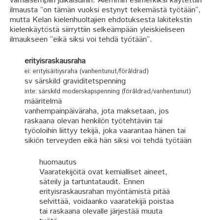
varhaisempiin julkaisuihin. Aiemmin esimerkiksi käytettiin
ilmausta ”on tämän vuoksi estynyt tekemästä työtään”,
mutta Kelan kielenhuoltajien ehdotuksesta lakitekstin
kielenkäytöstä siirryttiin selkeämpään yleiskieliseen
ilmaukseen ”eikä siksi voi tehdä työtään”.
erityisraskausraha
ei: erityisäitiysraha (vanhentunut/föråldrad)
sv särskild graviditetspenning
inte: särskild moderskapspenning (föråldrad/vanhentunut)
määritelmä
vanhempainpäiväraha, jota maksetaan, jos
raskaana olevan henkilön työtehtäviin tai
työoloihin liittyy tekijä, joka vaarantaa hänen tai
sikiön terveyden eikä hän siksi voi tehdä työtään
huomautus
Vaaratekijöitä ovat kemialliset aineet,
säteily ja tartuntataudit. Ennen
erityisraskausrahan myöntämistä pitää
selvittää, voidaanko vaaratekijä poistaa
tai raskaana olevalle järjestää muuta