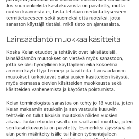
Jos suomenkielistä käsitekuvausta on päivitetty, mutta
ruotsin käännöstä ei, tästä tehdään merkintä kyseiseen
termitietueeseen sekä suomeksi että ruotsiksi, jotta
sanaston käyttäjä tietäisi, mikä tieto on ajantasaista.
Lainsäädäntö muokkaa käsitteitä
Koska Kelan etuudet ja tehtävät ovat lakisääteisiä,
lainsäädännön muutokset on vietävä myös sanastoon,
jotta se olisi hyödyllinen käyttäjilleen eikä kokoelma
ammoin käytettyjä termejä ja käsitteitä. Lainsäädännön
muutokset tarkoittavat paitsi uusien käsitteiden lisäystä,
myös olemassa olevien käsitteiden muokkausta sekä
käsitteiden vanhenemista ja käytöstä poistumista.
Kelan terminologista sanastoa on tehty jo 18 vuotta, joten
Kelan maksamiin etuuksiin ja sen vastuulle kuuluviin
tehtäviin on tullut lukuisia muutoksia näiden vuosien
aikana. Jonkin etuuden sisältö on saattanut muuttua, joten
sen käsitekuvausta on päivitetty. Esimerkiksi
isyysraha
oli
alun perin määritelty isälle tai hänen työnantajalleen