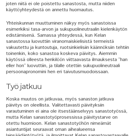
joten niitä ei ole poistettu sanastosta, mutta niiden
käyttöyhteydestä on annettu huomautus.
Yhteiskunnan muuttuminen näkyy myös sanastoissa
esimerkiksi tasa-arvon ja sukupuolineutraalin kielenkäytön
edistämisenä. Samassa yhteydessä, kun Kelan
sanastossa luovuttiin viranomaiskielisistä termeistä
vakuutettu ja kuntoutuja, ruotsinkielisiin käännöksiin tehtiin
toinenkin, koko sanastoa koskeva päivitys. Aiemmin
käytössä olleesta henkilöön viittaavasta ilmauksesta ”han
eller hon” luovuttiin, ja tilalle otettiin sukupuolineutraali
persoonapronomini hen eri taivutusmuodoissaan.
Työ jatkuu
Koska muutos on jatkuvaa, myös sanaston jatkuva
päivitys on oleellista. Valitettavasti päivityksiin
varautuminen ei aina ole itsestäänselvyys sanastotyössä,
mutta Kelan sanastotyöprosessissa päivitystarve on
otettu huomioon. Kelan sanastotyöhön nimeämät
asiantuntijat seuraavat oman aihealueensa
lainsäädäntötyötä, ja ilmoittavat Kelan sanastovastaavalle