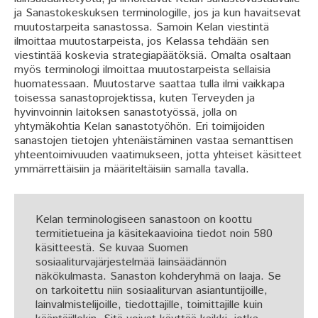
ja Sanastokeskuksen terminologille, jos ja kun havaitsevat
muutostarpeita sanastossa. Samoin Kelan viestintä
ilmoittaa muutostarpeista, jos Kelassa tehdään sen
viestintää koskevia strategiapäätöksiä. Omalta osaltaan
myös terminologi ilmoittaa muutostarpeista sellaisia
huomatessaan. Muutostarve saattaa tulla ilmi vaikkapa
toisessa sanastoprojektissa, kuten Terveyden ja
hyvinvoinnin laitoksen sanastotyössä, jolla on
yhtymäkohtia Kelan sanastotyöhön. Eri toimijoiden
sanastojen tietojen yhtenäistäminen vastaa semanttisen
yhteentoimivuuden vaatimukseen, jotta yhteiset käsitteet
ymmärrettäisiin ja määriteltäisiin samalla tavalla.
Kelan terminologiseen sanastoon on koottu
termitietueina ja käsitekaavioina tiedot noin 580
käsitteestä. Se kuvaa Suomen
sosiaaliturvajärjestelmää lainsäädännön
näkökulmasta. Sanaston kohderyhmä on laaja. Se
on tarkoitettu niin sosiaaliturvan asiantuntijoille,
lainvalmistelijoille, tiedottajille, toimittajille kuin