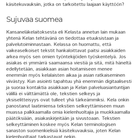
käsitekuvauksiin, jotka on tarkoitettu laajaan käyttöön?
Sujuvaa suomea
Kansaneläkelaitoksesta eli Kelasta annetun lain mukaan
yhtenä Kelan tehtävänä on tiedottaa etuuksistaan ja
palvelutoiminnastaan. Kelassa on huomattu, että
vaikeaselkoiset tekstit hankaloittavat paitsi asiakkaiden
arkea myös sen omien työntekijöiden työskentelyä. Jos
asiakas ei ymmärrä saamaansa viestiä ja sitä, mitä häneltä
edellytetään, asiakkaan asian hoitamiseen menee
enemmän myös kelalaisten aikaa ja asian ratkaiseminen
viivästyy. Kun asiointi tapahtuu yhä enemmän digitaalisesti
ja suoraa kontaktia asiakkaan ja Kelan palveluasiantuntijan
välillä ei välttämättä ole, tekstien selkeys ja
yksiselitteisyys ovat tulleet yhä tärkeämmiksi. Kela onkin
panostanut laatimiensa tekstien selkeyttämiseen muun
muassa palkkaamalla omia kielenhuoltajia ja muokkaamalla
päätöksiään, asiakaskirjeitään ja sivustoaan. Tekstien
selkeyttäminen koskee myös Kelan terminologisen
sanaston suomenkielisiä käsitekuvauksia, joten Kelan
kielenhuoltajat tarkastavat nekin.