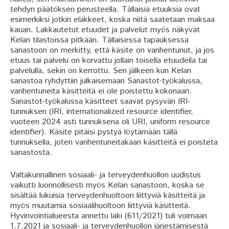
tehdyn päätöksen perusteella. Tällaisia etuuksia ovat
esimerkiksi jotkin eläkkeet, koska niitä saatetaan maksaa
kauan. Lakkautetut etuudet ja palvelut myös näkyvät
Kelan tilastoissa pitkään. Tällaisessa tapauksessa
sanastoon on merkitty, että käsite on vanhentunut, ja jos
etuus tai palvelu on korvattu jollain toisella etuudella tai
palvelulla, sekin on kerrottu. Sen jälkeen kun Kelan
sanastoa ryhdyttiin julkaisemaan Sanastot-työkalussa,
vanhentuneita käsitteitä ei ole poistettu kokonaan.
Sanastot-työkalussa käsitteet saavat pysyvän IRI-
tunnuksen (IRI, internationalized resource identifier,
vuoteen 2024 asti tunnuksena oli URI, uniform resource
identifier). Käsite pitäisi pystyä löytämään tällä
tunnuksella, joten vanhentuneitakaan käsitteitä ei poisteta
sanastosta.
Valtakunnallinen sosiaali- ja terveydenhuollon uudistus
vaikutti luonnollisesti myös Kelan sanastoon, koska se
sisältää lukuisia terveydenhuoltoon liittyviä käsitteitä ja
myös muutamia sosiaalihuoltoon liittyviä käsitteitä.
Hyvinvointialueesta annettu laki (611/2021) tuli voimaan
1.7.2021 ja sosiaali- ja terveydenhuollon järjestämisestä