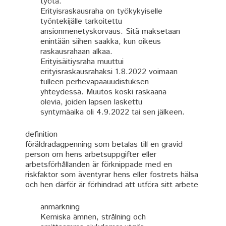
työtä.
Erityisraskausraha on työkykyiselle
työntekijälle tarkoitettu
ansionmenetyskorvaus. Sitä maksetaan
enintään siihen saakka, kun oikeus
raskausrahaan alkaa.
Erityisäitiysraha muuttui
erityisraskausrahaksi 1.8.2022 voimaan
tulleen perhevapaauudistuksen
yhteydessä. Muutos koski raskaana
olevia, joiden lapsen laskettu
syntymäaika oli 4.9.2022 tai sen jälkeen.
definition
föräldradagpenning som betalas till en gravid
person om hens arbetsuppgifter eller
arbetsförhållanden är förknippade med en
riskfaktor som äventyrar hens eller fostrets hälsa
och hen därför är förhindrad att utföra sitt arbete
anmärkning
Kemiska ämnen, strålning och