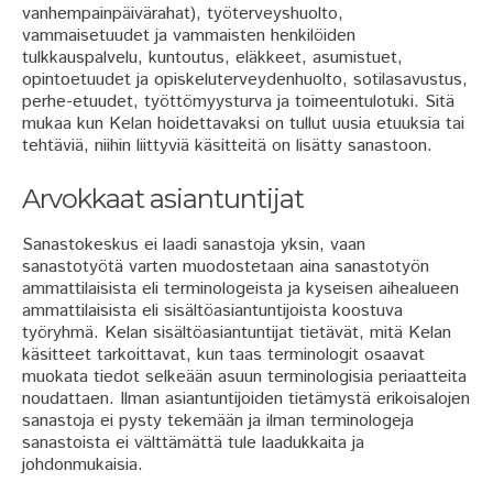
vanhempainpäivärahat), työterveyshuolto,
vammaisetuudet ja vammaisten henkilöiden
tulkkauspalvelu, kuntoutus, eläkkeet, asumistuet,
opintoetuudet ja opiskeluterveydenhuolto, sotilasavustus,
perhe-etuudet, työttömyysturva ja toimeentulotuki. Sitä
mukaa kun Kelan hoidettavaksi on tullut uusia etuuksia tai
tehtäviä, niihin liittyviä käsitteitä on lisätty sanastoon.
Arvokkaat asiantuntijat
Sanastokeskus ei laadi sanastoja yksin, vaan
sanastotyötä varten muodostetaan aina sanastotyön
ammattilaisista eli terminologeista ja kyseisen aihealueen
ammattilaisista eli sisältöasiantuntijoista koostuva
työryhmä. Kelan sisältöasiantuntijat tietävät, mitä Kelan
käsitteet tarkoittavat, kun taas terminologit osaavat
muokata tiedot selkeään asuun terminologisia periaatteita
noudattaen. Ilman asiantuntijoiden tietämystä erikoisalojen
sanastoja ei pysty tekemään ja ilman terminologeja
sanastoista ei välttämättä tule laadukkaita ja
johdonmukaisia.