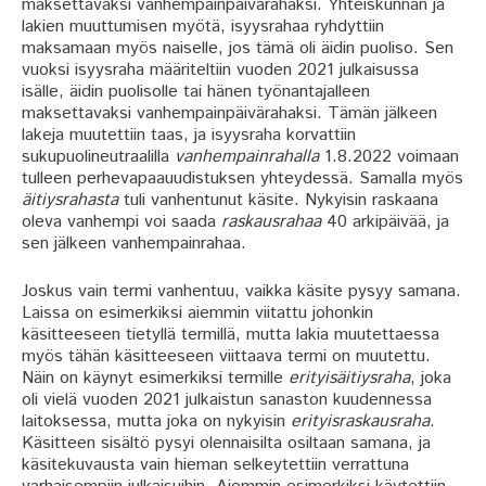
maksettavaksi vanhempainpäivärahaksi. Yhteiskunnan ja
lakien muuttumisen myötä, isyysrahaa ryhdyttiin
maksamaan myös naiselle, jos tämä oli äidin puoliso. Sen
vuoksi isyysraha määriteltiin vuoden 2021 julkaisussa
isälle, äidin puolisolle tai hänen työnantajalleen
maksettavaksi vanhempainpäivärahaksi. Tämän jälkeen
lakeja muutettiin taas, ja isyysraha korvattiin
sukupuolineutraalilla
vanhempainrahalla
1.8.2022 voimaan
tulleen perhevapaauudistuksen yhteydessä. Samalla myös
äitiysrahasta
tuli vanhentunut käsite. Nykyisin raskaana
oleva vanhempi voi saada
raskausrahaa
40 arkipäivää, ja
sen jälkeen vanhempainrahaa.
Joskus vain termi vanhentuu, vaikka käsite pysyy samana.
Laissa on esimerkiksi aiemmin viitattu johonkin
käsitteeseen tietyllä termillä, mutta lakia muutettaessa
myös tähän käsitteeseen viittaava termi on muutettu.
Näin on käynyt esimerkiksi termille
erityisäitiysraha
, joka
oli vielä vuoden 2021 julkaistun sanaston kuudennessa
laitoksessa, mutta joka on nykyisin
erityisraskausraha
.
Käsitteen sisältö pysyi olennaisilta osiltaan samana, ja
käsitekuvausta vain hieman selkeytettiin verrattuna