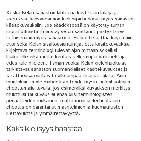
Koska Kelan sanaston lähteenä käytetään lakeja ja
asetuksia, lainsäädännön kieli hiipii herkästi myös sanaston
käsitekuvauksiin. Jos säädöksessä on käytetty turhan
monimutkaista ilmausta, se on saattanut päätyä lähes
sellaisenaan myös sanastoon. Helposti saattaa käydä niin,
että sekä Kelan sisältöasiantuntijat että käsitekuvauksia
kirjoittava terminologi tulevat ajan mittaan sokeiksi
lakikielelle eikä muita, kenties selkeämpiä vaihtoehtoja
edes tule mieleen. Tämän vuoksi Kelan kielenhuoltajat
tarkistavat sanaston suomenkieliset käsitekuvaukset ja
tarvittaessa esittävät selkeämpää ilmausta tilalle. Aina
muutoksia ei ole mahdollista tehdä täysin kielenhuoltajien
ehdottamalla tavalla, jos esimerkiksi kuvauksen merkitys
muuttuisi tai kuvaus ei enää olisi terminologisten
periaatteiden mukainen, mutta moni kielenhuoltajien
ehdotus on parantanut määritelmien ja huomautusten
luettavuutta ja ymmärrettävyyttä.
Kaksikielisyys haastaa