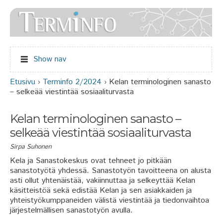
Jump to navigation
Show nav
Etusivu
›
Terminfo 2/2024
›
Kelan terminologinen sanasto
Olet täällä
– selkeää viestintää sosiaaliturvasta
Kelan terminologinen sanasto –
selkeää viestintää sosiaaliturvasta
Sirpa Suhonen
Kela ja Sanastokeskus ovat tehneet jo pitkään
sanastotyötä yhdessä. Sanastotyön tavoitteena on alusta
asti ollut yhtenäistää, vakiinnuttaa ja selkeyttää Kelan
käsitteistöä sekä edistää Kelan ja sen asiakkaiden ja
yhteistyökumppaneiden välistä viestintää ja tiedonvaihtoa
järjestelmällisen sanastotyön avulla.