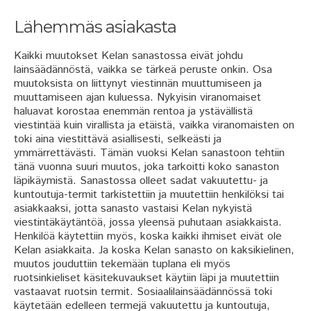
Lähemmäs asiakasta
Kaikki muutokset Kelan sanastossa eivät johdu
lainsäädännöstä, vaikka se tärkeä peruste onkin. Osa
muutoksista on liittynyt viestinnän muuttumiseen ja
muuttamiseen ajan kuluessa. Nykyisin viranomaiset
haluavat korostaa enemmän rentoa ja ystävällistä
viestintää kuin virallista ja etäistä, vaikka viranomaisten on
toki aina viestittävä asiallisesti, selkeästi ja
ymmärrettävästi. Tämän vuoksi Kelan sanastoon tehtiin
tänä vuonna suuri muutos, joka tarkoitti koko sanaston
läpikäymistä. Sanastossa olleet sadat vakuutettu- ja
kuntoutuja-termit tarkistettiin ja muutettiin henkilöksi tai
asiakkaaksi, jotta sanasto vastaisi Kelan nykyistä
viestintäkäytäntöä, jossa yleensä puhutaan asiakkaista.
Henkilöä käytettiin myös, koska kaikki ihmiset eivät ole
Kelan asiakkaita. Ja koska Kelan sanasto on kaksikielinen,
muutos jouduttiin tekemään tuplana eli myös
ruotsinkieliset käsitekuvaukset käytiin läpi ja muutettiin
vastaavat ruotsin termit. Sosiaalilainsäädännössä toki
käytetään edelleen termejä vakuutettu ja kuntoutuja,