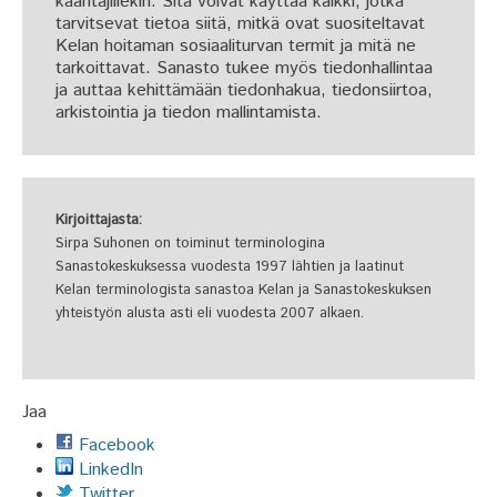
kääntäjillekin. Sitä voivat käyttää kaikki, jotka
tarvitsevat tietoa siitä, mitkä ovat suositeltavat
Kelan hoitaman sosiaaliturvan termit ja mitä ne
tarkoittavat. Sanasto tukee myös tiedonhallintaa
ja auttaa kehittämään tiedonhakua, tiedonsiirtoa,
arkistointia ja tiedon mallintamista.
Kirjoittajasta:
Sirpa Suhonen on toiminut terminologina
Sanastokeskuksessa vuodesta 1997 lähtien ja laatinut
Kelan terminologista sanastoa Kelan ja Sanastokeskuksen
yhteistyön alusta asti eli vuodesta 2007 alkaen.
Jaa
Facebook
LinkedIn
Twitter