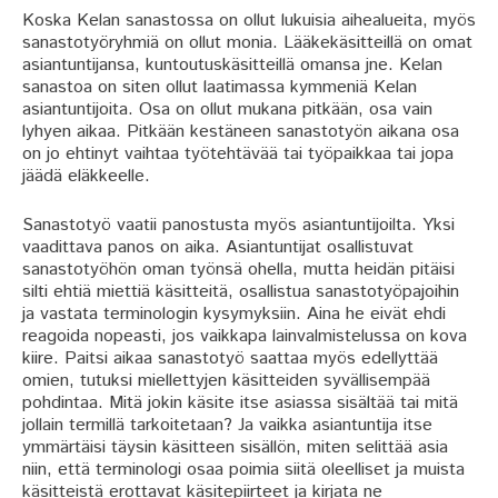
Koska Kelan sanastossa on ollut lukuisia aihealueita, myös
sanastotyöryhmiä on ollut monia. Lääkekäsitteillä on omat
asiantuntijansa, kuntoutuskäsitteillä omansa jne. Kelan
sanastoa on siten ollut laatimassa kymmeniä Kelan
asiantuntijoita. Osa on ollut mukana pitkään, osa vain
lyhyen aikaa. Pitkään kestäneen sanastotyön aikana osa
on jo ehtinyt vaihtaa työtehtävää tai työpaikkaa tai jopa
jäädä eläkkeelle.
Sanastotyö vaatii panostusta myös asiantuntijoilta. Yksi
vaadittava panos on aika. Asiantuntijat osallistuvat
sanastotyöhön oman työnsä ohella, mutta heidän pitäisi
silti ehtiä miettiä käsitteitä, osallistua sanastotyöpajoihin
ja vastata terminologin kysymyksiin. Aina he eivät ehdi
reagoida nopeasti, jos vaikkapa lainvalmistelussa on kova
kiire. Paitsi aikaa sanastotyö saattaa myös edellyttää
omien, tutuksi miellettyjen käsitteiden syvällisempää
pohdintaa. Mitä jokin käsite itse asiassa sisältää tai mitä
jollain termillä tarkoitetaan? Ja vaikka asiantuntija itse
ymmärtäisi täysin käsitteen sisällön, miten selittää asia
niin, että terminologi osaa poimia siitä oleelliset ja muista
käsitteistä erottavat käsitepiirteet ja kirjata ne