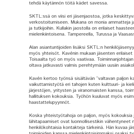
tehdä käytännön töitä kädet savessa.
SKTL:ssä on viisi eri jäsenjaostoa, jotka keskitty
verkostoitumiseen. Mukana on monia ammatteja ja asi
ja tutkijoihin. Kullakin jaostolla on erilaiset haast
mielenkiintoisena. Tampereella, Turussa ja Vaasas
Alan asiantuntijoiden lisäksi SKTL:n henkilöjäsenyy
myös yhteisöt. Kavénin mukaan jäsenten erilaiset 
Toisaalta työ on myös vaativaa. Toiminnanjohtajan
oltava jatkuvasti valmis perehtymään uusiin asiako
Kavén kertoo työnsä sisältävän ”valtavan paljon 
vaikuttamistyötä eri tahojen kuten kulttuuri- ja ki
järjestöjen, yritysten ja viranomaisten kanssa, toi
hallituksen kokouksia. Työhön kuuluvat myös esimer
haastattelupyynnöt.
Koska yhteistyötahoja on paljon, myös kokouksia 
lähitapaamiset ovat luonnollisestikin vähentyneet m
henkilökohtaisia kontakteja tärkeinä. Hän kuvaa j
toimijoiden kanssa mielenkiintoisimmaksi osaksi t