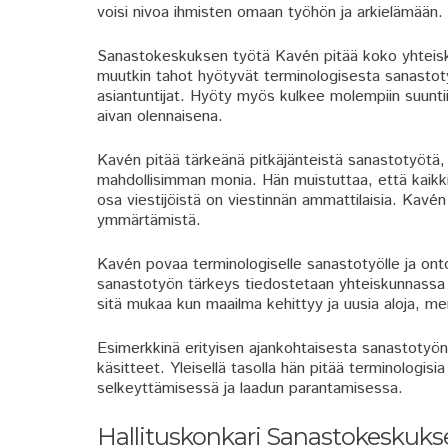
voisi nivoa ihmisten omaan työhön ja arkielämään.
Sanastokeskuksen työtä Kavén pitää koko yhteisku
muutkin tahot hyötyvät terminologisesta sanastoty
asiantuntijat. Hyöty myös kulkee molempiin suunti
aivan olennaisena.
Kavén pitää tärkeänä pitkäjänteistä sanastotyötä, jo
mahdollisimman monia. Hän muistuttaa, että kaikki ih
osa viestijöistä on viestinnän ammattilaisia. Kav
ymmärtämistä.
Kavén povaa terminologiselle sanastotyölle ja onto
sanastotyön tärkeys tiedostetaan yhteiskunnassa 
sitä mukaa kun maailma kehittyy ja uusia aloja, men
Esimerkkinä erityisen ajankohtaisesta sanastotyön 
käsitteet. Yleisellä tasolla hän pitää terminologisi
selkeyttämisessä ja laadun parantamisessa.
Hallituskonkari Sanastokeskuks