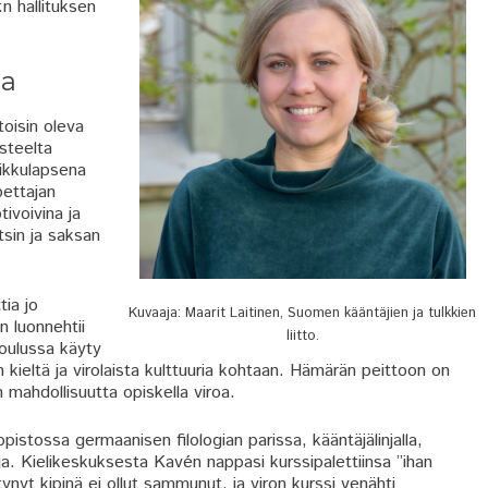
n hallituksen
na
toisin oleva
asteelta
pikkulapsena
pettajan
ivoivina ja
tsin ja saksan
tia jo
Kuvaaja: Maarit Laitinen, Suomen kääntäjien ja tulkkien
n luonnehtii
liitto.
oulussa käyty
ron kieltä ja virolaista kulttuuria kohtaan. Hämärän peittoon on
n mahdollisuutta opiskella viroa.
opistossa germaanisen filologian parissa, kääntäjälinjalla,
a. Kielikeskuksesta Kavén nappasi kurssipalettiinsa ”ihan
nyt kipinä ei ollut sammunut, ja viron kurssi venähti