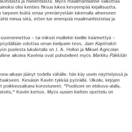
jankohdasta ja mielentilasta. Myös maailmantilanne vaikuttaa
inoksi olisi kenties fiksua lukea kevyempää kirjallisuutta.
n tarpeen lisätä omaa ymmärrystään lukemalla aiheeseen
 sättii minua siitä, etten lue enempää maailmanhistoriaa ja
 suomennettua – tai miksei muillekin kielille käännettyä –
öpöydällään odottaa oman kieliparin teos,
Jaan Kaplinskin
n puolesta lukulistalla on J. A. Hollon ja Mikael Agricolan
 Viime aikoina Kavénia ovat puhutelleet myös
Markku Päkkilän
a-aikaan jäänyt todella vähälle: hän käy usein näyttelyissä ja
akseen. Kesäisin Kavén tykkää pyöräillä. Ulkoilu, kirjojen
at poikkeusaikana korostuneet. "Puolisoni on elokuva-alalla,
ratoitu," Kavén kertoo. Myös uusien kielten opettelu on