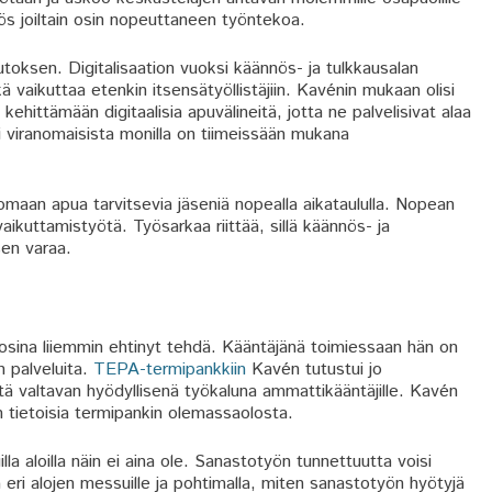
ös joiltain osin nopeuttaneen työntekoa.
ksen. Digitalisaation vuoksi käännös- ja tulkkausalan
vaikuttaa etenkin itsensätyöllistäjiin. Kavénin mukaan olisi
kehittämään digitaalisia apuvälineitä, jotta ne palvelisivat alaa
i viranomaisista monilla on tiimeissään mukana
maan apua tarvitsevia jäseniä nopealla aikataululla. Nopean
ikuttamistyötä. Työsarkaa riittää, sillä käännös- ja
sen varaa.
osina liiemmin ehtinyt tehdä. Kääntäjänä toimiessaan hän on
 palveluita.
TEPA-termipankkiin
Kavén tutustui jo
sitä valtavan hyödyllisenä työkaluna ammattikääntäjille. Kavén
n tietoisia termipankin olemassaolosta.
lla aloilla näin ei aina ole. Sanastotyön tunnettuutta voisi
eri alojen messuille ja pohtimalla, miten sanastotyön hyötyjä