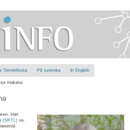
Jump to navigation
a Terminfosta
På svenska
In English
ssa mukana
na
meen. Hän
sa (SKTL)
va.
naisena)