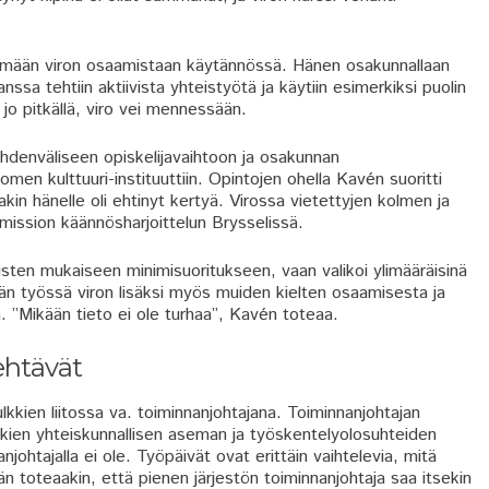
ään viron osaamistaan käytännössä. Hänen osakunnallaan
nssa tehtiin aktiivista yhteistyötä ja käytiin esimerkiksi puolin
t jo pitkällä, viro vei mennessään.
ahdenväliseen opiskelijavaihtoon ja osakunnan
en kulttuuri-instituuttiin. Opintojen ohella Kavén suoritti
kin hänelle oli ehtinyt kertyä. Virossa vietettyjen kolmen ja
ission käännösharjoittelun Brysselissä.
sten mukaiseen minimisuoritukseen, vaan valikoi ylimääräisinä
täjän työssä viron lisäksi myös muiden kielten osaamisesta ja
ä. ”Mikään tieto ei ole turhaa”, Kavén toteaa.
ehtävät
lkkien liitossa va. toiminnanjohtajana. Toiminnanjohtajan
kkien yhteiskunnallisen aseman ja työskentelyolosuhteiden
johtajalla ei ole. Työpäivät ovat erittäin vaihtelevia, mitä
 toteaakin, että pienen järjestön toiminnanjohtaja saa itsekin