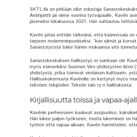
SKTL:llä on pitkään ollut edustaja Sanastokeskuks
Antinjuntti jäi viime vuonna työvapaalle, Kavén ase
jäseneksi lokakuussa 2021. Hän suhtautuu tehtävä
Kavén pitää erittäin tärkeänä, että käännösala o
tarpeen molemminpuoliseksi: ”kun silmät ja korvat 
Sanastotyöstä tulee hänen mukaansa sitä tunnetu
Sanastokeskuksen hallitustyö ei suinkaan ole Kavé
myös esimerkiksi Suomen Viro-yhdistysten liiton (S
yhdistystä, jotka toimivat virolaisen kulttuurin, ys
Hallituskokemusta Kavénille on kertynyt myös muun 
tekstien tekijöiden Tekstin talo ry:n hallituksista.
Kirjallisuutta töissä ja vapaa-ajal
Kavénin perheeseen kuuluvat avopuoliso, kaksikielin
Hän lukee paljon työkseen, mutta lukeminen on häne
työhön että vapaa-aikaan, Kavén harmittelee, ette