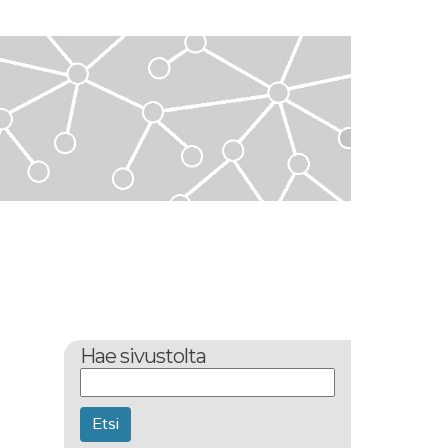
Hae sivustolta
Etsi