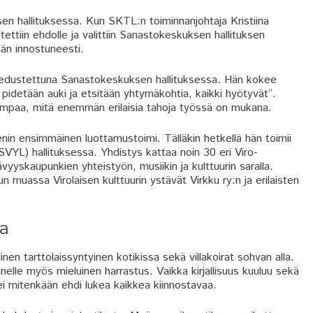
en hallituksessa. Kun SKTL:n toiminnanjohtaja Kristiina
tettiin ehdolle ja valittiin Sanastokeskuksen hallituksen
än innostuneesti.
n edustettuna Sanastokeskuksen hallituksessa. Hän kokee
pidetään auki ja etsitään yhtymäkohtia, kaikki hyötyvät”.
mpaa, mitä enemmän erilaisia tahoja työssä on mukana.
nin ensimmäinen luottamustoimi. Tälläkin hetkellä hän toimii
VYL) hallituksessa. Yhdistys kattaa noin 30 eri Viro-
tävyyskaupunkien yhteistyön, musiikin ja kulttuurin saralla.
muassa Virolaisen kulttuurin ystävät Virkku ry:n ja erilaisten
la
en tarttolaissyntyinen kotikissa sekä villakoirat sohvan alla.
lle myös mieluinen harrastus. Vaikka kirjallisuus kuuluu sekä
i mitenkään ehdi lukea kaikkea kiinnostavaa.