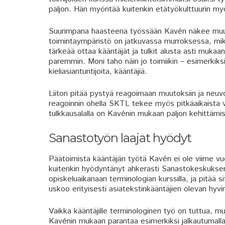
paljon. Hän myöntää kuitenkin etätyökulttuurin my
Suurimpana haasteena työssään Kavén näkee muuto
toimintaympäristö on jatkuvassa murroksessa, mikä 
tärkeää ottaa kääntäjät ja tulkit alusta asti mukaan 
paremmin. Moni taho näin jo toimiikin – esimerkiks
kieliasiantuntijoita, kääntäjiä.
Liiton pitää pystyä reagoimaan muutoksiin ja neuvo
reagoinnin ohella SKTL tekee myös pitkäaikaista va
tulkkausalalla on Kavénin mukaan paljon kehittämi
Sanastotyön laajat hyödyt
Päätoimista kääntäjän työtä Kavén ei ole viime vu
kuitenkin hyödyntänyt ahkerasti Sanastokeskuksen
opiskeluaikanaan terminologian kurssilla, ja pitää 
uskoo erityisesti asiatekstinkääntäjien olevan hyvi
Vaikka kääntäjille terminologinen työ on tuttua, mui
Kavénin mukaan parantaa esimerkiksi jalkautumalla 