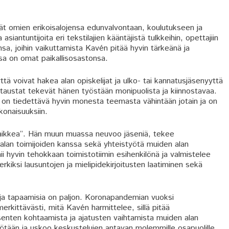
vät omien erikoisalojensa edunvalvontaan, koulutukseen ja
antuntijoita eri tekstilajien kääntäjistä tulkkeihin, opettajiin
eensa, joihin vaikuttamista Kavén pitää hyvin tärkeänä ja
sa on omat paikallisosastonsa.
ttä voivat hakea alan opiskelijat ja ulko- tai kannatusjäsenyyttä
taustat tekevät hänen työstään monipuolista ja kiinnostavaa.
 on tiedettävä hyvin monesta teemasta vähintään jotain ja on
konaisuuksiin.
kaikkea”. Hän muun muassa neuvoo jäseniä, tekee
elialan toimijoiden kanssa sekä yhteistyötä muiden alan
mii hyvin tehokkaan toimistotiimin esihenkilönä ja valmistelee
kiksi lausuntojen ja mielipidekirjoitusten laatiminen sekä
ja tapaamisia on paljon. Koronapandemian vuoksi
erkittävästi, mitä Kavén harmittelee, sillä pitää
äsenten kohtaamista ja ajatusten vaihtamista muiden alan
yötään ja uskoo keskustelujen antavan molemmille osapuolille