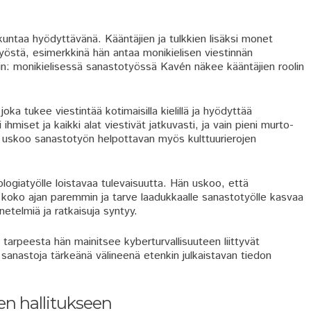
ntaa hyödyttävänä. Kääntäjien ja tulkkien lisäksi monet
östä, esimerkkinä hän antaa monikielisen viestinnän
in: monikielisessä sanastotyössä Kavén näkee kääntäjien roolin
ka tukee viestintää kotimaisilla kielillä ja hyödyttää
miset ja kaikki alat viestivät jatkuvasti, ja vain pieni murto-
én uskoo sanastotyön helpottavan myös kulttuurierojen
logiatyölle loistavaa tulevaisuutta. Hän uskoo, että
koko ajan paremmin ja tarve laadukkaalle sanastotyölle kasvaa
etelmiä ja ratkaisuja syntyy.
tarpeesta hän mainitsee kyberturvallisuuteen liittyvät
a sanastoja tärkeänä välineenä etenkin julkaistavan tiedon
en hallitukseen