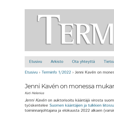
Etusivu
Arkisto
Ota yhteyttä
Tieto
Päävalikko
Etusivu
›
Terminfo 1/2022
›
Jenni Kavén on mone
Olet täällä
Jenni Kavén on monessa muka
Kati Helenius
Jenni Kavén
on auktorisoitu kääntäjä virosta suo
työskentelee
Suomen kääntäjien ja tulkkien liitos
toiminnanjohtajana ja elokuusta 2022 alkaen (varsi