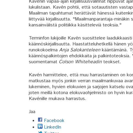
Kavénin vapaa-ajan kirjallisuusvalinnat riippuvat a
lukulistaan. Kavén pohtii, että sotauutisten vastapa
Maailman tapahtumat herättävät hänessä kuitenki
liittyvää kirjallisuutta. "Maailmanparantaja-minäkin
kansainvälistä politiikka käsitteleviä teoksia."
Terminfon lukijoille Kavén suosittelee laadukkaasti
käännöskirjallisuutta. Haastatteluhetkellä hänen y
runokokoelma
Anja Salokanteleen
kääntämänä. Työ
käännöspalkintojen ehdokkaita ja palkintoteoksia.
suomentamat
Colson Whiteheadin
teokset.
Kavén harmittelee, että muu harrastaminen on koron
matkustaa myös jonkin verran maailmankuvaa avarta
lukeminen, hyvien elokuvien ja sarjojen katselu ov
joten meillä kotona elokuvaohjelmisto on hyvin ku
Kavénille mukava harrastus.
Jaa
Facebook
LinkedIn