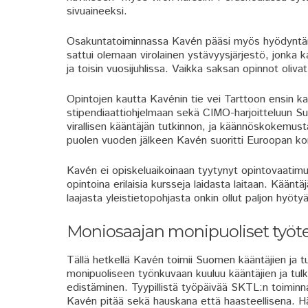
sivuaineeksi.
Osakuntatoiminnassa Kavén pääsi myös hyödyntäm
sattui olemaan virolainen ystävyysjärjestö, jonka ka
ja toisin vuosijuhlissa. Vaikka saksan opinnot oliva
Opintojen kautta Kavénin tie vei Tarttoon ensin k
stipendiaattiohjelmaan sekä CIMO-harjoitteluun Suom
virallisen kääntäjän tutkinnon, ja käännöskokemusta
puolen vuoden jälkeen Kavén suoritti Euroopan kom
Kavén ei opiskeluaikoinaan tyytynyt opintovaatimu
opintoina erilaisia kursseja laidasta laitaan. Kään
laajasta yleistietopohjasta onkin ollut paljon hyöty
Moniosaajan monipuoliset työt
Tällä hetkellä Kavén toimii Suomen kääntäjien ja tu
monipuoliseen työnkuvaan kuuluu kääntäjien ja tul
edistäminen. Tyypillistä työpäivää SKTL:n toiminnan
Kavén pitää sekä hauskana että haasteellisena. Hän