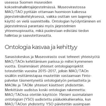
useassa Suomen museoiden
kokoelmahallintajärjestelmässä. Museovirastossa
MAO/TAO pyritään ottamaan huomioon kaikessa
järjestelmäkehityksessä, vaikka osittain sen laajempi
käyttö on vielä suunnitteilla. Ontologian hyödyntäminen eri
järjestelmissä parantaisi myös järjestelmien
yhteensopivuutta, mikä puolestaan edistäisi tiedon
hallintaa ja saavutettavuutta.
Ontologia kasvaa ja kehittyy
Sanastokeskus ja Museovirasto ovat tehneet yhteistyötä
MAO/TAOn kehittämisen parissa jo miltei kymmenen
vuotta. Ensimmäiset yhteiset ontologiaprojektit
toteutettiin vuosina 2015–2017, jolloin MAO/TAOn
sisällön esittämistapaa muutettiin vastaamaan Finto-
palvelun täsmentyneitä ontologiatyön periaatteita ja
MAOlle ja TAOlle yhteiset käsitteet yhdistettiin.
Merkittävin uudistus koski ontologian rakennetta:
MAO/TAOssa otettiin käyttöön
Yleisen suomalaisen
ontologian
(YSO) uudistettu pääluokkahierarkia, kun
MAO/TAOon yhdistetty YSO päivitettiin uusimpaan