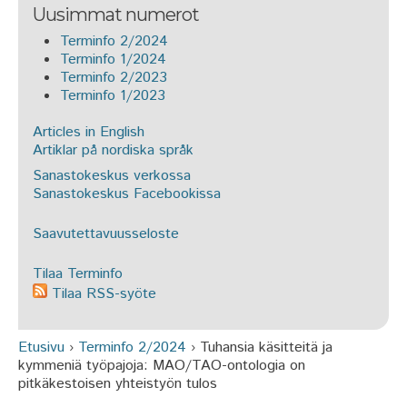
Uusimmat numerot
Terminfo 2/2024
Terminfo 1/2024
Terminfo 2/2023
Terminfo 1/2023
Articles in English
Artiklar på nordiska språk
Sanastokeskus verkossa
Sanastokeskus Facebookissa
Saavutettavuusseloste
Tilaa Terminfo
Tilaa RSS-syöte
Etusivu
›
Terminfo 2/2024
›
Tuhansia käsitteitä ja
Olet täällä
kymmeniä työpajoja: MAO/TAO-ontologia on
pitkäkestoisen yhteistyön tulos