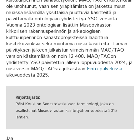
kulttuuriperinnön sanastotyöhön. MAO/TAO ei kuitenkaan
ole unohtunut, vaan sen ylläpitämistä on jatkettu muun
muassa lisäämällä yksittäisiä puuttuvia käsitteitä ja
päivittämällä ontologiaan yhdistettyä YSO-versiota.
Vuonna 2023 ontologiaan lisättiin Museoviraston
kirkollisen rakennusperinnön ja arkeologisen
kulttuuriperinnön sanastoprojekteissa laadittuja
käsitekuvauksia sekä muutamia uusia käsitteitä. Tämän
päivityksen jälkeen julkaistun viimeisimmän MAO/TAO-
version käsitemäärä on noin 12 400. MAO/TAOon
yhdistetty YSO päivitettiin jälleen loppuvuodesta 2024, ja
uusi versio MAO/TAOsta julkaistaan
Finto-palvelussa
alkuvuodesta 2025.
Kirjoittajasta:
Päivi Kouki on Sanastokeskuksen terminologi, joka on
osallistunut Museoviraston käsitetyöhön vuodesta 2015
lähtien.
Jaa