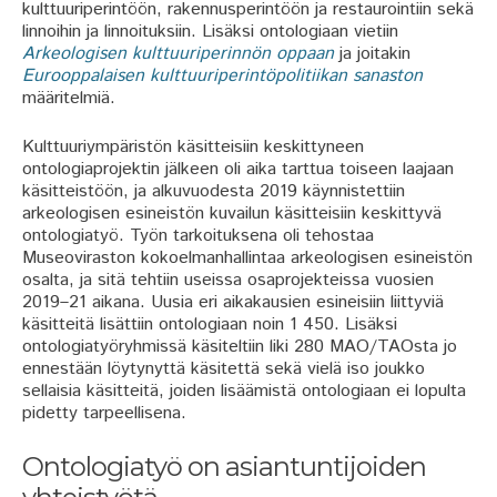
kulttuuriperintöön, rakennusperintöön ja restaurointiin sekä
linnoihin ja linnoituksiin. Lisäksi ontologiaan vietiin
Arkeologisen kulttuuriperinnön oppaan
ja joitakin
Eurooppalaisen kulttuuriperintöpolitiikan sanaston
määritelmiä.
Kulttuuriympäristön käsitteisiin keskittyneen
ontologiaprojektin jälkeen oli aika tarttua toiseen laajaan
käsitteistöön, ja alkuvuodesta 2019 käynnistettiin
arkeologisen esineistön kuvailun käsitteisiin keskittyvä
ontologiatyö. Työn tarkoituksena oli tehostaa
Museoviraston kokoelmanhallintaa arkeologisen esineistön
osalta, ja sitä tehtiin useissa osaprojekteissa vuosien
2019–21 aikana. Uusia eri aikakausien esineisiin liittyviä
käsitteitä lisättiin ontologiaan noin 1 450. Lisäksi
ontologiatyöryhmissä käsiteltiin liki 280 MAO/TAOsta jo
ennestään löytynyttä käsitettä sekä vielä iso joukko
sellaisia käsitteitä, joiden lisäämistä ontologiaan ei lopulta
pidetty tarpeellisena.
Ontologiatyö on asiantuntijoiden