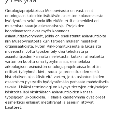
yhteistyötä
Ontologiaprojekteissa Museovirasto on vastannut
ontologiaan kulloinkin lisättävän aineiston kokoamisesta
hyödyntäen sekä omia lähteitään että esimerkiksi eri
museoista saatuja asiasanalistoja. Projektien
koordinaattorit ovat myös koonneet
asiantuntijatyöryhmät, joihin on osallistunut asiantuntijoita
niin Museovirastosta kuin tarpeen mukaan muistakin
organisaatioista, kuten Kirkkohallituksesta ja lukuisista
museoista. Jotta työskentely olisi tehokasta ja
asiantuntijoiden kannalta mielekästä, kutakin aihealuetta
varten on koottu oma työryhmänsä; esimerkiksi
arkeologisen esineistön ontologiaprojekteissa koottiin
erilliset työryhmät kivi-, rauta- ja pronssikauden sekä
historiallisen ajan käsitteitä varten, jotta asiantuntijoiden
osaaminen pystyttiin hyödyntämään parhaalla mahdollisella
tavalla. Lisäksi terminologi on käynyt tiettyjen erityisalojen
käsitteitä läpi yksittäisten asiantuntijoiden kanssa
työpajojen ulkopuolella. Tällaisia käsiteryhmiä ovat olleet
esimerkiksi erilaiset metallirahat ja aseisiin liittyvät
käsitteet.