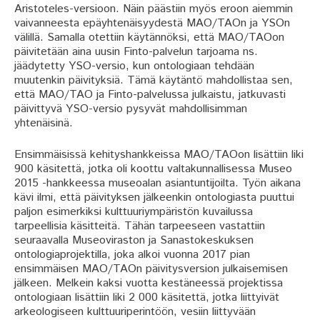
Aristoteles-versioon. Näin päästiin myös eroon aiemmin
vaivanneesta epäyhtenäisyydestä MAO/TAOn ja YSOn
välillä. Samalla otettiin käytännöksi, että MAO/TAOon
päivitetään aina uusin Finto-palvelun tarjoama ns.
jäädytetty YSO-versio, kun ontologiaan tehdään
muutenkin päivityksiä. Tämä käytäntö mahdollistaa sen,
että MAO/TAO ja Finto-palvelussa julkaistu, jatkuvasti
päivittyvä YSO-versio pysyvät mahdollisimman
yhtenäisinä.
Ensimmäisissä kehityshankkeissa MAO/TAOon lisättiin liki
900 käsitettä, jotka oli koottu valtakunnallisessa Museo
2015 -hankkeessa museoalan asiantuntijoilta. Työn aikana
kävi ilmi, että päivityksen jälkeenkin ontologiasta puuttui
paljon esimerkiksi kulttuuriympäristön kuvailussa
tarpeellisia käsitteitä. Tähän tarpeeseen vastattiin
seuraavalla Museoviraston ja Sanastokeskuksen
ontologiaprojektilla, joka alkoi vuonna 2017 pian
ensimmäisen MAO/TAOn päivitysversion julkaisemisen
jälkeen. Melkein kaksi vuotta kestäneessä projektissa
ontologiaan lisättiin liki 2 000 käsitettä, jotka liittyivät
arkeologiseen kulttuuriperintöön, vesiin liittyvään