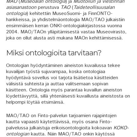
MAO
(
Museoalan ontologia
) ja
Muotoilun ja viestinnän
asiasanastoon
perustuva
TAO
(
Taideteollisuusalan
ontologia
) kehitettiin MuseoSuomi- ja FinnONTO-
hankkeissa, ja yhdistelmäontologia MAO/TAO julkaistiin
ensimmäisen kerran ONKI-ontologiakirjastossa vuonna
2004. MAO/TAOn ylläpitämisestä vastaa Museovirasto,
joka on ollut alusta asti mukana MAOn kehittämisessä.
Miksi ontologioita tarvitaan?
Ontologian hyödyntäminen aineiston kuvailussa tekee
kuvailijan työstä sujuvampaa, koska ontologiaa
hyödyntävä sovellus voi tarjota lisätietoa käsitteiden
välisistä suhteista ja auttaa valitsemaan sopivan
käsitteen. Ontologia myös parantaa kuvaillun aineiston
löydettävyyttä, sillä yhtenäisesti kuvaillusta aineistosta on
helpompi löytää etsimänsä.
MAO/TAO on Finto-palvelun tarjoamien rajapintojen
kautta vapaasti käytettävissä, myös osana Finto-
palvelussa julkaistuja erikoisontologioita kokoavan
KOKO-
ontologian
kautta. Näin MAO/TAO onkin käytössä