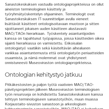
Sanastokeskuksen vastuulla ontologiaprojekteissa on ollut
aineiston terminologinen käsittely ja
työryhmätyöskentelyn ohjaaminen. Terminologit ovat
Sanastokeskuksen IT-suunnittelijan avulla vieneet
lisättävät käsitteet ontologisoitavaan muotoon ja sitten
sijoittaneet jokaisen uuden käsitteen alustavasti
MAO/TAOn hierarkiaan. Työskentely asiantuntijoiden
kanssa on tapahtunut työpajoissa, joissa käsitteiden oikea
sijainti hierarkiassa on varmistettu. Erikoisalan
ontologiatyö vaatiikin sekä käsiteltävän aihealueen
vankkaa asiantuntemusta että ontologiatyön periaatteiden
osaamista, ja nämä molemmat ovat yhdistyneet
onnistuneesti Museoviraston ontologiaprojekteissa.
Ontologian kehitystyö jatkuu
Pitkäkestoisten ja paljon työtä vaativien MAO/TAO-
päivitysprojektien jälkeen Museoviraston terminologisen
työn resursseja on kohdistettu Sanastokeskuksen kanssa
tehtyyn terminologiseen sanastotyöhön, muun muassa
Korjaustaito-sivuston sanastoon ja arkeologisen