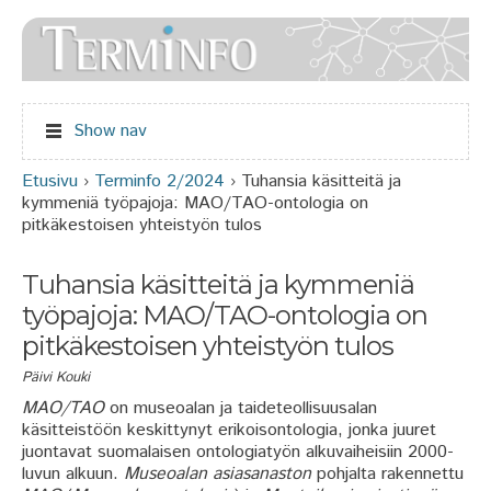
Jump to navigation
Show nav
Etusivu
›
Terminfo 2/2024
›
Tuhansia käsitteitä ja
Olet täällä
kymmeniä työpajoja: MAO/TAO-ontologia on
pitkäkestoisen yhteistyön tulos
Tuhansia käsitteitä ja kymmeniä
työpajoja: MAO/TAO-ontologia on
pitkäkestoisen yhteistyön tulos
Päivi Kouki
MAO/TAO
on museoalan ja taideteollisuusalan
käsitteistöön keskittynyt erikoisontologia, jonka juuret
juontavat suomalaisen ontologiatyön alkuvaiheisiin 2000-
luvun alkuun.
Museoalan asiasanaston
pohjalta rakennettu