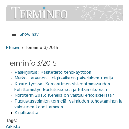
Jump to navigation
Show nav
Etusivu
›
Terminfo 3/2015
Olet täällä
Terminfo 3/2015
Pääkirjoitus: Käsitetieto tehokäyttöön
Marko Latvanen – digitaalisten palveluiden tuntija
Käsite työssä: Semanttisen yhteentoimivuuden
kehittämistyö koulutuksessa ja tutkimuksessa
Nordterm 2015: Kenellä on vastuu erikoiskielistä?
Puolustusvoimien termejä: valmiuden tehostaminen ja
valmiuden kohottaminen
Kirjallisuutta
Tags:
Arkisto