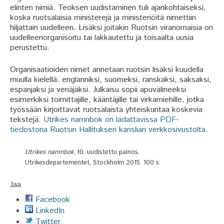
elinten nimiä. Teoksen uudistaminen tuli ajankohtaiseksi,
koska ruotsalaisia ministerejä ja ministeriöitä nimettiin
hiljattain uudelleen. Lisäksi joitakin Ruotsin viranomaisia on
uudelleenorganisoitu tai lakkautettu ja toisaalta uusia
perustettu.
Organisaatioiden nimet annetaan ruotsin lisäksi kuudella
muulla kielellä: englanniksi, suomeksi, ranskaksi, saksaksi,
espanjaksi ja venäjäksi. Julkaisu sopii apuvälineeksi
esimerkiksi toimittajille, kääntäjille tai virkamiehille, jotka
työssään kirjoittavat ruotsalaista yhteiskuntaa koskevia
tekstejä.
Utrikes namnbok on ladattavissa PDF-
tiedostona Ruotsin Hallituksen kanslian verkkosivustolta
.
Utrikes namnbok
, 10. uudistettu painos.
Utrikesdepartementet, Stockholm 2015. 100 s.
Jaa
Facebook
LinkedIn
Twitter