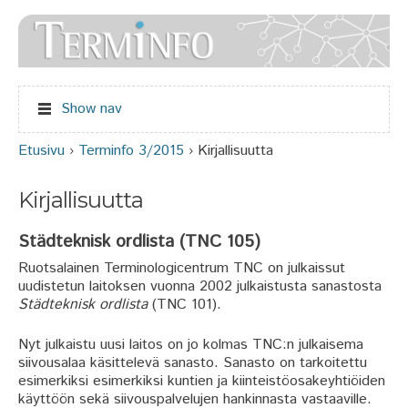
Jump to navigation
Show nav
Etusivu
›
Terminfo 3/2015
›
Kirjallisuutta
Olet täällä
Kirjallisuutta
Städteknisk ordlista (TNC 105)
Ruotsalainen Terminologicentrum TNC on julkaissut
uudistetun laitoksen vuonna 2002 julkaistusta sanastosta
Städteknisk ordlista
(TNC 101).
Nyt julkaistu uusi laitos on jo kolmas TNC:n julkaisema
siivousalaa käsittelevä sanasto. Sanasto on tarkoitettu
esimerkiksi esimerkiksi kuntien ja kiinteistöosakeyhtiöiden
käyttöön sekä siivouspalvelujen hankinnasta vastaaville.