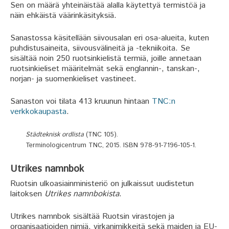
Sen on määrä yhteinäistää alalla käytettyä termistöä ja
näin ehkäistä väärinkäsityksiä.
Sanastossa käsitellään siivousalan eri osa-alueita, kuten
puhdistusaineita, siivousvälineitä ja -tekniikoita. Se
sisältää noin 250 ruotsinkielistä termiä, joille annetaan
ruotsinkieliset määritelmät sekä englannin-, tanskan-,
norjan- ja suomenkieliset vastineet.
Sanaston voi tilata 413 kruunun hintaan
TNC:n
verkkokaupasta
.
Städteknisk ordlista
(TNC 105).
Terminologicentrum TNC, 2015. ISBN 978-91-7196-105-1.
Utrikes namnbok
Ruotsin ulkoasiainministeriö on julkaissut uudistetun
laitoksen
Utrikes namnbokista
.
Utrikes namnbok sisältää Ruotsin virastojen ja
organisaatioiden nimiä, virkanimikkeitä sekä maiden ja EU-