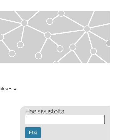
muksessa
Hae sivustolta
Etsi