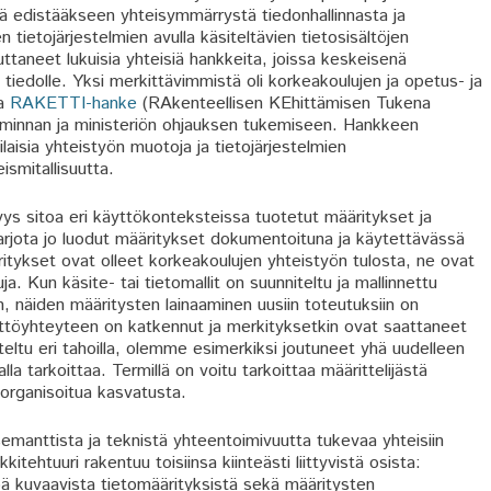
ä edistääkseen yhteisymmärrystä tiedonhallinnasta ja
 tietojärjestelmien avulla käsiteltävien tietosisältöjen
taneet lukuisia yhteisiä hankkeita, joissa keskeisenä
tiedolle. Yksi merkittävimmistä oli korkeakoulujen ja opetus- ja
ma
RAKETTI-hanke
(RAkenteellisen KEhittämisen Tukena
toiminnan ja ministeriön ohjauksen tukemiseen. Hankkeen
laisia yhteistyön muotoja ja tietojärjestelmien
ismitallisuutta.
ys sitoa eri käyttökonteksteissa tuotetut määritykset ja
tarjota jo luodut määritykset dokumentoituna ja käytettävässä
ritykset ovat olleet korkeakoulujen yhteistyön tulosta, ne ovat
a. Kun käsite- tai tietomallit on suunniteltu ja mallinnettu
n, näiden määritysten lainaaminen uusiin toteutuksiin on
käyttöyhteyteen on katkennut ja merkityksetkin ovat saattaneet
eltu eri tahoilla, olemme esimerkiksi joutuneet yhä uudelleen
 tarkoittaa. Termillä on voitu tarkoittaa määrittelijästä
 organisoitua kasvatusta.
emanttista ja teknistä yhteentoimivuutta tukevaa yhteisiin
itehtuuri rakentuu toisiinsa kiinteästi liittyvistä osista:
ä kuvaavista tietomäärityksistä sekä määritysten