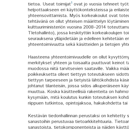
1
tietoa. Useat toimijat
ovat jo vuosia tehneet työt
helpottaakseen eri käyttökonteksteissa ja erilaisten
yhteensovittamista. Myös korkeakoulut ovat toteut
tehtävänä on ollut yhteisen määrittelyn löytäminen 
kulttuuriministeriön vuosina 2008–2014 toteutta
TIetohallinto), jossa keskityttiin korkeakoulujen 
seurauksena ylläpidetään ja edelleen kehitetään eri
yhteentoimivuutta sekä käsitteiden ja tietojen yhte
Haasteena yhteentoimivuudelle on ollut kyvyttömy
merkitykset yhteen ja toisaalta puuttuvat keinot 
muodossa niitä tarvitsevien saataville. Vaikka mää
poikkeuksetta olleet tiettyyn toteutukseen sidottuj
tiettyyn tarpeeseen ja tietyistä lähtökohdista käsi
johtanut tilanteisiin, joissa sidos alkuperäiseen 
muuttua. Koska käsitteellisiä rakenteita on hahmot
kysymään, mitä koulutus kunkin toteutuksen kohdalla
riippuen tutkintoa, opintojaksoa, hakukohdetta tai
Kestävän tiedonhallinnan perustaksi on kehitetty s
sanastoihin perustuvaa tietoarkkitehtuuria. Tietoarkk
sanastoista, tietokomponenteista ja näiden käyttö