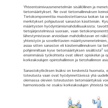
Yhteentoimivuusmenetelmän sisällöllinen ja menet
tietomääritykset. Ne ovat tietomallinnuksen keinoin 
Tietokomponenttia muodostettaessa luokan tai omi
merkitykset pohjautuvat sanaston käsitteisiin. Kyse
määritysten hyödyntämismahdollisuuksista: tavoitt
tietojärjestelmissä suoraan, vaan tietokomponent
lähestymistavan arvioidaan mahdollistavan eri näkö
yhteistyön ja sovellettavien määritysmenetelmien,
asiaa sitten sanaston eli käsitemallinnuksen tai 
2
pohjimmiltaan kyse tietomäärityksen sisällöstä
so
ensimmäisiä työkohteita ovat olleet opiskelun ja 
korkeakoulujen opintohallinnon ja tietohallinnon 
Sanastokytköksen lisäksi on keskeistä huomata, e
toteutusta vaan ovat hyödynnettävissä yhä uudelle
olemassa olevien toteutusten tietomäärityksiä voi
harmonisoida ne osaksi korkeakoulujen yhteistä tie