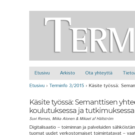
Etusivu
Arkisto
Ota yhteyttä
Tieto
Päävalikko
Etusivu
›
Terminfo 3/2015
›
Käsite työssä: Seman
Olet täällä
Käsite työssä: Semanttisen yht
koulutuksessa ja tutkimuksessa
Suvi Remes, Miika Alonen & Mikael af Hällström
Digitalisaatio – toiminnan ja palveluiden sähköis
tuomat uudet verkostomaiset toimintatavat – vaati