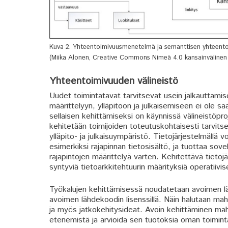
Kuva 2. Yhteentoimivuusmenetelmä ja semanttisen yhteentoi
(Miika Alonen, Creative Commons Nimeä 4.0 kansainvälinen -
Yhteentoimivuuden välineistö
Uudet toimintatavat tarvitsevat usein jalkauttamis
määrittelyyn, ylläpitoon ja julkaisemiseen ei ole sa
sellaisen kehittämiseksi on käynnissä välineistöpro
kehitetään toimijoiden toteutuskohtaisesti tarvitsem
ylläpito- ja julkaisuympäristö. Tietojärjestelmäll
esimerkiksi rajapinnan tietosisältö, ja tuottaa sov
rajapintojen määrittelyä varten. Kehitettävä tietoj
syntyviä tietoarkkitehtuurin määrityksiä operatiivi
Työkalujen kehittämisessä noudatetaan avoimen lä
avoimen lähdekoodin lisenssillä. Näin halutaan mahd
ja myös jatkokehitysideat. Avoin kehittäminen mah
etenemistä ja arvioida sen tuotoksia oman toiminta