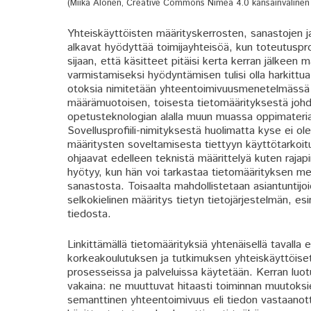
(Miika Alonen, Creative Commons Nimeä 4.0 kansainvälinen -
Yhteiskäyttöisten määrityskerrosten, sanastojen 
alkavat hyödyttää toimijayhteisöä, kun toteutuspro
sijaan, että käsitteet pitäisi kerta kerran jälkee
varmistamiseksi hyödyntämisen tulisi olla harkittua
otoksia nimitetään yhteentoimivuusmenetelmässä so
määrämuotoisen, toisesta tietomäärityksestä joh
opetusteknologian alalla muun muassa oppimateri
Sovellusprofiili-nimityksestä huolimatta kyse ei o
määritysten soveltamisesta tiettyyn käyttötarkoit
ohjaavat edelleen teknistä määrittelyä kuten rajapi
hyötyy, kun hän voi tarkastaa tietomäärityksen mer
sanastosta. Toisaalta mahdollistetaan asiantuntijoid
selkokielinen määritys tietyn tietojärjestelmän, esi
tiedosta.
Linkittämällä tietomäärityksiä yhtenäisellä tavalla 
korkeakoulutuksen ja tutkimuksen yhteiskäyttöiset 
prosesseissa ja palveluissa käytetään. Kerran luot
vakaina: ne muuttuvat hitaasti toiminnan muutoks
semanttinen yhteentoimivuus eli tiedon vastaanottam