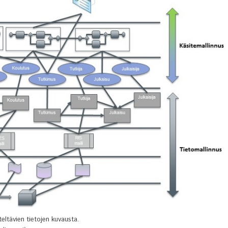
teltävien tietojen kuvausta.