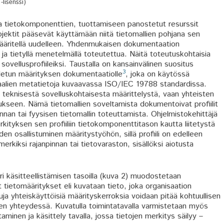
lisenssi)
ja tietokomponenttien, tuottamiseen panostetut resurssit
jektit pääsevät käyttämään niitä tietomallien pohjana sen
n määritellä uudelleen. Yhdenmukaisen dokumentaation
 ja tietyllä menetelmällä toteutettua. Näitä toteutuskohtaisia
vellusprofiileiksi. Taustalla on kansainvälinen suositus
3
detun määrityksen dokumentaatiolle
, joka on käytössä
aalien metatietoja kuvaavassa ISO/IEC 19788 standardissa.
le teknisestä sovelluskohtaisesta määrittelystä, vaan yhteisten
ukseen. Nämä tietomallien soveltamista dokumentoivat profiilit
nnan tai fyysisen tietomallin toteuttamista. Ohjelmistokehittäjä
kityksen sen profiiliin tietokomponenttitason kautta liitetystä
en osallistuminen määritystyöhön, sillä profiili on edelleen
merkiksi rajanpinnan tai tietovaraston, sisällöksi aiotusta
eri käsitteellistämisen tasoilla (kuva 2) muodostetaan
tietomääritykset eli kuvataan tieto, joka organisaation
uja yhteiskäyttöisiä määrityskerroksia voidaan pitää kohtuullisen
ien yhteydessä. Kuvatulla toimintatavalla varmistetaan myös
inen ja käsittely tavalla, jossa tietojen merkitys säilyy –