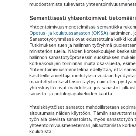
muodostamista tukevasta yhteentoimivuusmenet
Semanttisesti yhteentoimivat tietomääri
Yhteentoimivuusmenetelmässä semantiikka rakennet
Opetus- ja koulutussanaston (OKSA)
laatiminen, j
Sanastotyöryhmässä ovat edustettuina kaikki kou
Tutkimuksen tuen ja hallinnan työryhmä puolestaan
ministeriön tuella. Näiden korkeakoulujen keskeisi
hallinnon sanastotyöprosessin suosituksen mukais
korkeakoulujen toiminnan muita osa-alueita, esimerki
Yhteentoimivuusmenetelmä edellyttää, että sanast
käsitteille annettuja merkityksiä voidaan hyödyntä
määriteltyihin käsitteisiin täytyy näin ollen pystyä 
yhteiskäyttö ovat mahdollisia, jos sanastot julkais
sanasto- ja ontologiapalveluiden kautta.
Yhteiskäyttöiset sanastot mahdollistetaan sopimall
sitoutumalla näiden käyttöön. Tämän saavuttamiseksi
työn alla olevista sanastoista, myös sanastotyön 
yhteentoimivuusmenetelmän jalkauttamista korkeako
koulutusta.