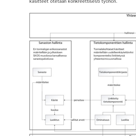
käsitteet otetaan konkreettisesti työhön.