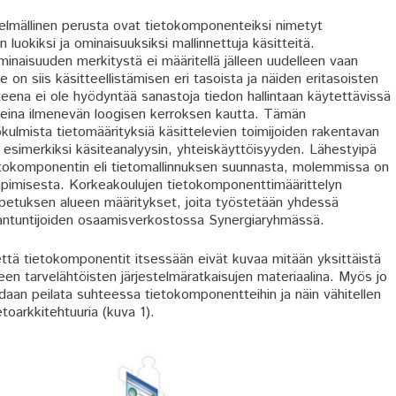
elmällinen perusta ovat tietokomponenteiksi nimetyt
luokiksi ja ominaisuuksiksi mallinnettuja käsitteitä.
naisuuden merkitystä ei määritellä jälleen uudelleen vaan
 on siis käsitteellistämisen eri tasoista ja näiden eritasoisten
eena ei ole hyödyntää sanastoja tiedon hallintaan käytettävissä
teina ilmenevän loogisen kerroksen kautta. Tämän
kulmista tietomäärityksiä käsittelevien toimijoiden rakentavan
 esimerkiksi käsiteanalyysin, yhteiskäyttöisyyden. Lähestyipä
tietokomponentin eli tietomallinnuksen suunnasta, molemmissa on
pimisesta. Korkeakoulujen tietokomponenttimäärittelyn
opetuksen alueen määritykset, joita työstetään yhdessä
asiantuntijoiden osaamisverkostossa Synergiaryhmässä.
ttä tietokomponentit itsessään eivät kuvaa mitään yksittäistä
en tarvelähtöisten järjestelmäratkaisujen materiaalina. Myös jo
daan peilata suhteessa tietokomponentteihin ja näin vähitellen
toarkkitehtuuria (kuva 1).