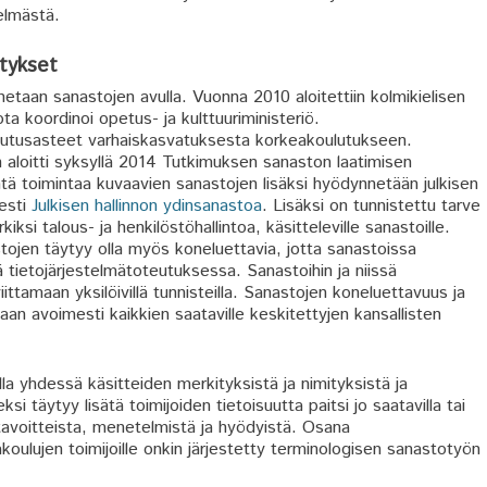
elmästä.
tykset
aan sanastojen avulla. Vuonna 2010 aloitettiin kolmikielisen
ota koordinoi opetus- ja kulttuuriministeriö.
lutusasteet varhaiskasvatuksesta korkeakoulutukseen.
 aloitti syksyllä 2014 Tutkimuksen sanaston laatimisen
ntä toimintaa kuvaavien sanastojen lisäksi hyödynnetään julkisen
esti
Julkisen hallinnon ydinsanastoa
. Lisäksi on tunnistettu tarve
ksi talous- ja henkilöstöhallintoa, käsitteleville sanastoille.
ojen täytyy olla myös koneluettavia, jotta sanastoissa
ä tietojärjestelmätoteutuksessa. Sanastoihin ja niissä
viittamaan yksilöivillä tunnisteilla. Sanastojen koneluettavuus ja
taan avoimesti kaikkien saataville keskitettyjen kansallisten
a yhdessä käsitteiden merkityksistä ja nimityksistä ja
 täytyy lisätä toimijoiden tietoisuutta paitsi jo saatavilla tai
tavoitteista, menetelmistä ja hyödyistä. Osana
ulujen toimijoille onkin järjestetty terminologisen sanastotyön