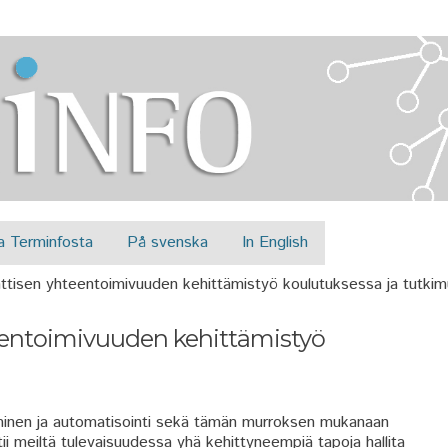
Jump to navigation
a Terminfosta
På svenska
In English
ttisen yhteentoimivuuden kehittämistyö koulutuksessa ja tutki
eentoimivuuden kehittämistyö
täminen ja automatisointi sekä tämän murroksen mukanaan
i meiltä tulevaisuudessa yhä kehittyneempiä tapoja hallita