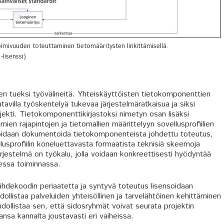
mivuuden toteuttaminen tietomääritysten linkittämisellä.
lisenssi)
en tueksi työvälineitä. Yhteiskäyttöisten tietokomponenttien
atavilla työskentelyä tukevaa järjestelmäratkaisua ja siksi
jekti. Tietokomponenttikirjastoksi nimetyn osan lisäksi
ien rajapintojen ja tietomallien määrittelyyn sovellusprofiilien
ä voidaan dokumentoida tietokomponenteista johdettu toteutus,
ellusprofiilin koneluettavasta formaatista teknisiä skeemoja
ärjestelmä on työkalu, jolla voidaan konkreettisesti hyödyntää
sessa toiminnassa.
hdekoodin periaatetta ja syntyvä toteutus lisensoidaan
ollistaa palveluiden yhteisöllinen ja tarvelähtöinen kehittäminen
dollistaa sen, että sidosryhmät voivat seurata projektin
nsa kannalta joustavasti eri vaiheissa.