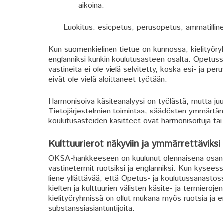
aikoina.
Luokitus: esiopetus, perusopetus, ammatilline
Kun suomenkielinen tietue on kunnossa, kielityöryh
englanniksi kunkin koulutusasteen osalta. Opetussu
vastineita ei ole vielä selvitetty, koska esi- ja pe
eivät ole vielä aloittaneet työtään.
Harmonisoiva käsiteanalyysi on työlästä, mutta ju
Tietojärjestelmien toimintaa, säädösten ymmärtämis
koulutusasteiden käsitteet ovat harmonisoituja tai 
Kulttuurierot näkyviin ja ymmärrettäviksi
OKSA-hankkeeseen on kuulunut olennaisena osana va
vastinetermit ruotsiksi ja englanniksi. Kun kyseessä
liene yllättävää, että Opetus- ja koulutussanastos
kielten ja kulttuurien välisten käsite- ja termieroj
kielityöryhmissä on ollut mukana myös ruotsia ja eng
substanssiasiantuntijoita.