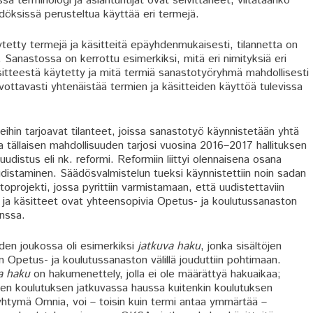
ssa terminologi ja asiantuntijat ovat selvittäneet, viitataanko
döksissä perusteltua käyttää eri termejä.
tetty termejä ja käsitteitä epäyhdenmukaisesti, tilannetta on
Sanastossa on kerrottu esimerkiksi, mitä eri nimityksiä eri
itteestä käytetty ja mitä termiä sanastotyöryhmä mahdollisesti
vottavasti yhtenäistää termien ja käsitteiden käyttöä tulevissa
hin tarjoavat tilanteet, joissa sanastotyö käynnistetään yhtä
tällaisen mahdollisuuden tarjosi vuosina 2016–2017 hallituksen
udistus eli nk. reformi. Reformiin liittyi olennaisena osana
distaminen. Säädösvalmistelun tueksi käynnistettiin noin sadan
oprojekti, jossa pyrittiin varmistamaan, että uudistettaviin
t ja käsitteet ovat yhteensopivia Opetus- ja koulutussanaston
anssa.
den joukossa oli esimerkiksi
jatkuva haku
, jonka sisältöjen
 Opetus- ja koulutussanaston välillä jouduttiin pohtimaan.
a haku
on hakumenettely, jolla ei ole määrättyä hakuaikaa;
en koulutuksen jatkuvassa haussa kuitenkin koulutuksen
yhtymä Omnia, voi – toisin kuin termi antaa ymmärtää –