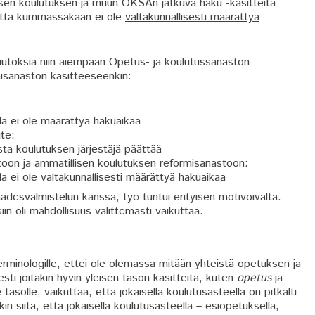
isen koulutuksen ja muun OKSAn jatkuva haku -käsitteitä
, että kummassakaan ei ole
valtakunnallisesti määrättyä
uutoksia niin aiempaan Opetus- ja koulutussanaston
misanaston käsitteeseenkin:
la ei ole määrättyä hakuaikaa
te:
ta koulutuksen järjestäjä päättää
toon ja ammatillisen koulutuksen reformisanastoon:
a ei ole valtakunnallisesti määrättyä hakuaikaa
dösvalmistelun kanssa, työ tuntui erityisen motivoivalta:
iin oli mahdollisuus välittömästi vaikuttaa.
rminologille, ettei ole olemassa mitään yhteistä opetuksen ja
ti joitakin hyvin yleisen tason käsitteitä, kuten
opetus
ja
solle, vaikuttaa, että jokaisella koulutusasteella on pitkälti
 siitä, että jokaisella koulutusasteella – esiopetuksella,