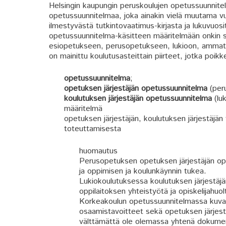
Helsingin kaupungin peruskoulujen opetussuunnitelm
opetussuunnitelmaa, joka ainakin vielä muutama vu
ilmestyvästä tutkintovaatimus-kirjasta ja lukuvuos
opetussuunnitelma-käsitteen määritelmään onkin sis
esiopetukseen, perusopetukseen, lukioon, ammatil
on mainittu koulutusasteittain piirteet, jotka poik
opetussuunnitelma
;
opetuksen järjestäjän opetussuunnitelma
(per
koulutuksen järjestäjän opetussuunnitelma
(luk
määritelmä
opetuksen järjestäjän, koulutuksen järjestäjän
toteuttamisesta
huomautus
Perusopetuksen opetuksen järjestäjän op
ja oppimisen ja koulunkäynnin tukea.
Lukiokoulutuksessa koulutuksen järjestäj
oppilaitoksen yhteistyötä ja opiskelijahuol
Korkeakoulun opetussuunnitelmassa kuva
osaamistavoitteet sekä opetuksen järjes
välttämättä ole olemassa yhtenä dokument