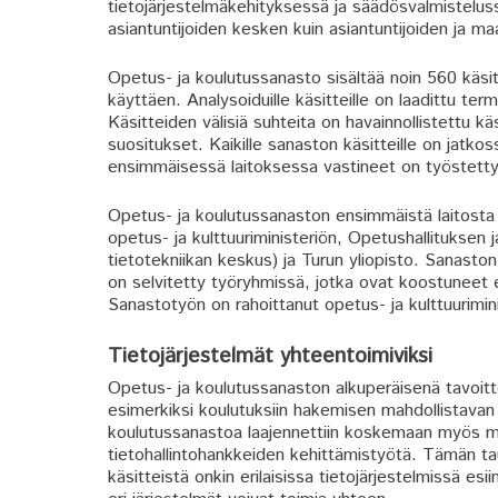
tietojärjestelmäkehityksessä ja säädösvalmistelus
asiantuntijoiden kesken kuin asiantuntijoiden ja maal
Opetus- ja koulutussanasto sisältää noin 560 käsite
käyttäen. Analysoiduille käsitteille on laadittu te
Käsitteiden välisiä suhteita on havainnollistettu k
suositukset. Kaikille sanaston käsitteille on jatkos
ensimmäisessä laitoksessa vastineet on työstetty vas
Opetus- ja koulutussanaston ensimmäistä laitosta 
opetus- ja kulttuuriministeriön, Opetushallituks
tietotekniikan keskus) ja Turun yliopisto. Sanaston 
on selvitetty työryhmissä, jotka ovat koostuneet e
Sanastotyön on rahoittanut opetus- ja kulttuurimini
Tietojärjestelmät yhteentoimiviksi
Opetus- ja koulutussanaston alkuperäisenä tavoitt
esimerkiksi koulutuksiin hakemisen mahdollistavan
koulutussanastoa laajennettiin koskemaan myös mui
tietohallintohankkeiden kehittämistyötä. Tämän t
käsitteistä onkin erilaisissa tietojärjestelmissä esii