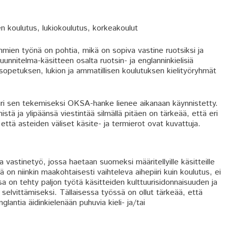
n koulutus, lukiokoulutus, korkeakoulut
mien työnä on pohtia, mikä on sopiva vastine ruotsiksi ja
unnitelma-käsitteen osalta ruotsin- ja englanninkielisiä
rusopetuksen, lukion ja ammatillisen koulutuksen kielityöryhmät
uri sen tekemiseksi OKSA-hanke lienee aikanaan käynnistetty.
tä ja ylipäänsä viestintää silmällä pitäen on tärkeää, että eri
että asteiden väliset käsite- ja termierot ovat kuvattuja.
stinetyö, jossa haetaan suomeksi määritellyille käsitteille
 on niinkin maakohtaisesti vaihteleva aihepiiri kuin koulutus, ei
sa on tehty paljon työtä käsitteiden kulttuurisidonnaisuuden ja
en selvittämiseksi. Tällaisessa työssä on ollut tärkeää, että
lantia äidinkielenään puhuvia kieli- ja/tai