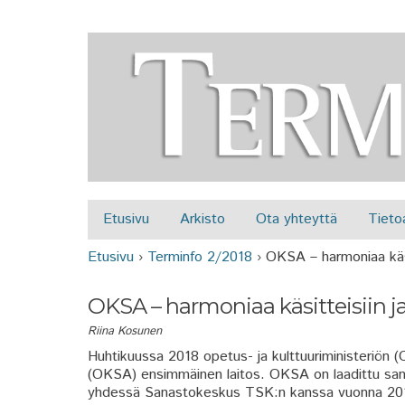
Etusivu
Arkisto
Ota yhteyttä
Tieto
Päävalikko
Etusivu
›
Terminfo 2/2018
›
OKSA – harmoniaa käsit
Olet täällä
OKSA – harmoniaa käsitteisiin ja
Riina Kosunen
Huhtikuussa 2018 opetus- ja kulttuuriministeriön (
(OKSA) ensimmäinen laitos. OKSA on laadittu sanas
yhdessä Sanastokeskus TSK:n kanssa vuonna 201