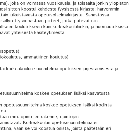
a), joka on voimassa vuosikausia, ja toisaalta jonkin yliopiston
osi sitten koostui kahdesta fyysisestä kirjasta: harvemmin
ittain julkaistavasta opetusohjelmakirjasta. Sanastossa
ällytetty ainoastaan piirteet, jotka pätevät niin
liseen koulutukseen kuin korkeakouluhinkin, ja huomautuksissa
keavat yhteisestä käsiteytimestä.
usopetus);
iokoulutus, ammatillinen koulutus)
 tai korkeakoulun suunnitelma opetuksen järjestämisestä ja
etussuunnitelma koskee opetuksen lisäksi kasvatusta
än opetussuunnitelma koskee opetuksen lisäksi kodin ja
toa.
taan mm. opintojen rakenne, opintojen
tämistavat. Korkeakoulun opetussuunnitelmaa ei
tina, vaan se voi koostua osista, joista päätetään eri