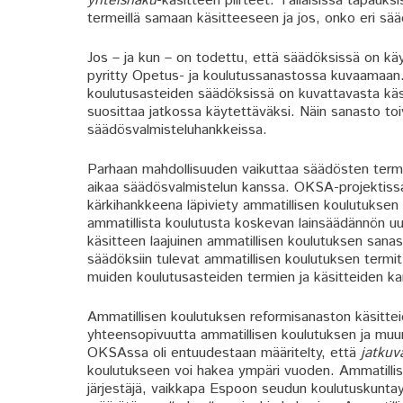
yhteishaku
-käsitteen piirteet. Tällaisissa tapauksi
termeillä samaan käsitteeseen ja jos, onko eri sää
Jos – ja kun – on todettu, että säädöksissä on käy
pyritty Opetus- ja koulutussanastossa kuvaamaan. 
koulutusasteiden säädöksissä on kuvattavasta käs
suosittaa jatkossa käytettäväksi. Näin sanasto toi
säädösvalmisteluhankkeissa.
Parhaan mahdollisuuden vaikuttaa säädösten termei
aikaa säädösvalmistelun kanssa. OKSA-projektissa 
kärkihankkeena läpiviety ammatillisen koulutuksen u
ammatillista koulutusta koskevan lainsäädännön uu
käsitteen laajuinen ammatillisen koulutuksen sanast
säädöksiin tulevat ammatillisen koulutuksen termi
muiden koulutusasteiden termien ja käsitteiden k
Ammatillisen koulutuksen reformisanaston käsittei
yhteensopivuutta ammatillisen koulutuksen ja muun
OKSAssa oli entuudestaan määritelty, että
jatkuv
koulutukseen voi hakea ympäri vuoden. Ammatillis
järjestäjä, vaikkapa Espoon seudun koulutuskunta