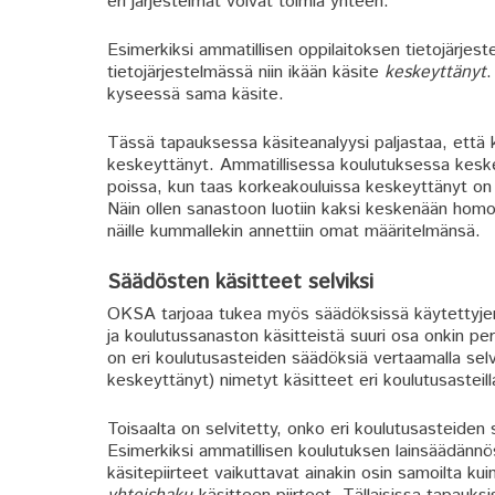
eri järjestelmät voivat toimia yhteen.
Esimerkiksi ammatillisen oppilaitoksen tietojärjest
tietojärjestelmässä niin ikään käsite
keskeyttänyt
.
kyseessä sama käsite.
Tässä tapauksessa käsiteanalyysi paljastaa, että 
keskeyttänyt. Ammatillisessa koulutuksessa keskeyt
poissa, kun taas korkeakouluissa keskeyttänyt on 
Näin ollen sanastoon luotiin kaksi keskenään hom
näille kummallekin annettiin omat määritelmänsä.
Säädösten käsitteet selviksi
OKSA tarjoaa tukea myös säädöksissä käytettyje
ja koulutussanaston käsitteistä suuri osa onkin p
on eri koulutusasteiden säädöksiä vertaamalla selvi
keskeyttänyt) nimetyt käsitteet eri koulutusasteilla
Toisaalta on selvitetty, onko eri koulutusasteiden
Esimerkiksi ammatillisen koulutuksen lainsäädänn
käsitepiirteet vaikuttavat ainakin osin samoilta k