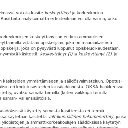
elmässä voi olla käsite
keskeyttänyt
ja korkeakoulun
 Käsitteitä analysoimatta ei kuitenkaan voi olla varma, onko
korkeakoulujen keskeyttänyt on eri kuin ammatillisen
täneellä viitataan opiskelijaan, joka on määräaikaisesti
opiskelija, joka on pysyvästi luopunut opiskeluoikeudestaan.
onyymistä käsitettä,
keskeyttänyt (1)
ja
keskeyttänyt (2)
, ja
n käsitteiden ymmärtämiseen ja säädösvalmisteluun. Opetus-
eräisin eri koulutusasteiden lainsäädännöstä. OKSA-hankkeessa
tetty, ovatko samalla termillä (kuten vaikkapa termillä
 saman- vai erisisältöisiä.
 säädöksissä käytetty samasta käsitteestä eri termiä.
össä käytetään käsitettä
valtakunnallinen hakumenettely
, jonka
uin yliopistojen ja ammattikorkeakoulujen säädöksissä käytetyn