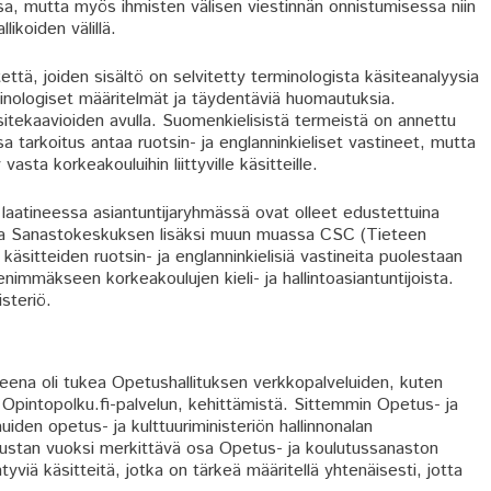
sa, mutta myös ihmisten välisen viestinnän onnistumisessa niin
likoiden välillä.
ttä, joiden sisältö on selvitetty terminologista käsiteanalyysia
rminologiset määritelmät ja täydentäviä huomautuksia.
äsitekaavioiden avulla. Suomenkielisistä termeistä on annettu
sa tarkoitus antaa ruotsin- ja englanninkieliset vastineet, mutta
ta korkeakouluihin liittyville käsitteille.
laatineessa asiantuntijaryhmässä ovat olleet edustettuina
en ja Sanastokeskuksen lisäksi muun muassa CSC (Tieteen
käsitteiden ruotsin- ja englanninkielisiä vastineita puolestaan
nimmäkseen korkeakoulujen kieli- ja hallintoasiantuntijoista.
steriö.
eena oli tukea Opetushallituksen verkkopalveluiden, kuten
 Opintopolku.fi-palvelun, kehittämistä. Sittemmin Opetus- ja
den opetus- ja kulttuuriministeriön hallinnonalan
austan vuoksi merkittävä osa Opetus- ja koulutussanaston
ntyviä käsitteitä, jotka on tärkeä määritellä yhtenäisesti, jotta