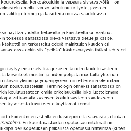
koulutuksella, korkeakouluilla ja vapaalla sivistystyöllä – on
mistelu on ollut varsin siiloutunutta työtä, jossa ei
n valittuja termejä ja käsitteitä muissa säädöksissä
a näyttää yhdeltä tietueelta ja käsitteeltä on vaatinut
kin toisessa sanastossa oleva vastaava tietue ja käsite.
käsitettä on tarkasteltu edellä mainittujen kuuden eri
nastossa onkin siis ”pelkän” käsiteanalyysin lisäksi tehty eri
in täytyy ensin selvittää jokaisen kuuden koulutusasteen
ta kuvaukset muistiin ja niiden pohjalta muotoilla yhteinen
riittävän yleinen ja ympäripyöreä, niin ettei siinä ole mitään
yttäviin koulutusasteisiin. Terminologin onneksi sanastoissa on
in koulutusasteen omilla erikoisuuksilla joko luettelemalla
aikkapa viittaamalla kyseisen koulutusasteen säädökseen.
steen kyseisestä käsitteestä käyttämät termit.
tta kuitenkin eri asteilla eri käsitepiirteitä saavasta ja hiukan
unnitelma
. Eri koulutusasteiden opetussuunnitelmathan
vaikkapa perusopetuksen paikallista opetussuunnitelmaa (kuten