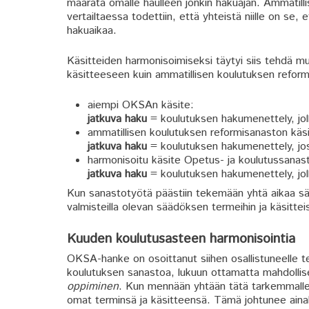
määrätä omalle haulleen jonkin hakuajan. Ammatill
vertailtaessa todettiin, että yhteistä niille on se
hakuaikaa.
Käsitteiden harmonisoimiseksi täytyi siis tehdä m
käsitteeseen kuin ammatillisen koulutuksen refor
aiempi OKSAn käsite:
jatkuva haku
= koulutuksen hakumenettely, jol
ammatillisen koulutuksen reformisanaston käsi
jatkuva haku
= koulutuksen hakumenettely, jos
harmonisoitu käsite Opetus- ja koulutussanas
jatkuva haku
= koulutuksen hakumenettely, joll
Kun sanastotyötä päästiin tekemään yhtä aikaa sää
valmisteilla olevan säädöksen termeihin ja käsitteis
Kuuden koulutusasteen harmonisointia
OKSA-hanke on osoittanut siihen osallistuneelle te
koulutuksen sanastoa, lukuun ottamatta mahdollises
oppiminen
. Kun mennään yhtään tätä tarkemmalle ta
omat terminsä ja käsitteensä. Tämä johtunee ainakin