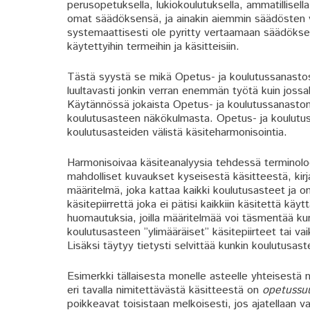
perusopetuksella, lukiokoulutuksella, ammatillisella 
omat säädöksensä, ja ainakin aiemmin säädösten val
systemaattisesti ole pyritty vertaamaan säädöksee
käytettyihin termeihin ja käsitteisiin.
Tästä syystä se mikä Opetus- ja koulutussanastoss
luultavasti jonkin verran enemmän työtä kuin jossa
Käytännössä jokaista Opetus- ja koulutussanaston 
koulutusasteen näkökulmasta. Opetus- ja koulutussa
koulutusasteiden välistä käsiteharmonisointia.
Harmonisoivaa käsiteanalyysia tehdessä terminolog
mahdolliset kuvaukset kyseisestä käsitteestä, kirja
määritelmä, joka kattaa kaikki koulutusasteet ja on 
käsitepiirrettä joka ei pätisi kaikkiin käsitettä kä
huomautuksia, joilla määritelmää voi täsmentää kunk
koulutusasteen ”ylimääräiset” käsitepiirteet tai v
Lisäksi täytyy tietysti selvittää kunkin koulutusa
Esimerkki tällaisesta monelle asteelle yhteisestä mu
eri tavalla nimitettävästä käsitteestä on
opetussu
poikkeavat toisistaan melkoisesti, jos ajatellaan 