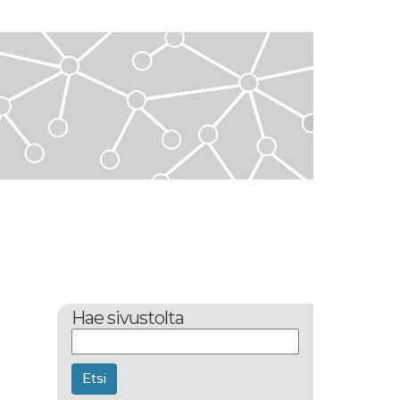
Hae sivustolta
Etsi