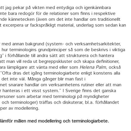
tt jag pekar på vikten med entydiga och igenkännbara
nte bara redogör för de relationer som finns i respektive
ande kännetecken (även om det inte handlar om traditionellt
tt excerpera ur fackspråkligt material, underlag som sedan kan
r med annan bakgrund (system- och verksamhetsarkitekter,
se hur terminologins grundprinciper så som de beskrivs i viktiga
i förhållande till andra sätt att strukturera och hantera
att man vill reda ut begreppskluster och skapa definitioner,
ra lämpligare att vänta med eller som
Helena Palm
, också
”Ofta dras det igång terminologiarbete enligt konstens alla
det inte väl. Många gånger blir man fast i
met snarare handlar om verksamhetens rutiner eller att man
 hanteras i ett visst system.” I Sverige finns det ganska
ersoner som arbetar med terminologi på myndigheter
och terminologer) träffas och diskuterar, bl.a. förhållandet
yper av modellering.
? Jämför målen med modellering och terminologiarbete.