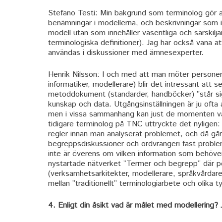
Stefano Testi: Min bakgrund som terminolog gör a
benämningar i modellerna, och beskrivningar som i
modell utan som innehåller väsentliga och särskilj
terminologiska definitioner). Jag har också vana a
användas i diskussioner med ämnesexperter.
Henrik Nilsson: I och med att man möter persone
informatiker, modellerare) blir det intressant att 
metoddokument (standarder, handböcker) ”står sig” 
kunskap och data. Utgångsinställningen är ju ofta 
men i vissa sammanhang kan just de momenten va
tidigare terminolog på TNC uttryckte det nyligen: 
regler innan man analyserat problemet, och då går 
begreppsdiskussioner och ordvrängeri fast proble
inte är överens om vilken information som behöver
nystartade nätverket ”Termer och begrepp” där p
(verksamhetsarkitekter, modellerare, språkvårdare 
mellan ”traditionellt” terminologiarbete och olika t
4. Enligt din åsikt vad är målet med modellering