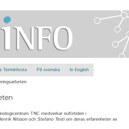
Jump to navigation
a Terminfosta
På svenska
In English
eringsarbeten
eten
minologicentrum TNC medverkar nuförtiden i
enrik Nilsson
och
Stefano Testi
om deras erfarenheter av