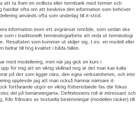
a att ta fram en ordlista eller termbank med termer och
ng handlar ofta om att beskriva den information som behöver
llering används ofta som underlag till it-stöd.
rera information inom ett avgränsat område, som sedan ska
nte som i traditionellt terminologiarbete att reda ut terminologi
e. Resultaten som kommer ut skiljer sig, t.ex. en modell eller
bidrar till hög kvalitet i båda fallen.
ar med modellering, men när jag gick en kurs i
upp för mig att en viktig skillnad nog är det man kan kalla
erar på det som ligger nära, den egna verksamheten, och inte
llering upplevde jag att man också hamnar närmare it-
ck fortfarande utgör en viktig förberedande fas där fokus
viss del på benämningarna. Definitionens roll är intressant och
, från frånvaro av textuella beskrivningar (modellen räcker) till