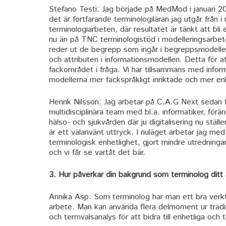
Stefano Testi: Jag började på MedMod i januari 20
det är fortfarande terminologiläran jag utgår från 
terminologiarbeten, där resultatet är tänkt att bl
nu än på TNC terminologistöd i modelleringsarbet
reder ut de begrepp som ingår i begreppsmodellen
och attributen i informationsmodellen. Detta för 
fackområdet i fråga. Vi har tillsammans med inform
modellerna mer fackspråkligt inriktade och mer e
Henrik Nilsson: Jag arbetar på C.A.G Next sedan f
multidisciplinära team med bl.a. informatiker, förän
hälso- och sjukvården där ju digitalisering nu stäl
är ett välanvänt uttryck. I nuläget arbetar jag med
terminologisk enhetlighet, gjort mindre utredning
och vi får se vartåt det bär.
3. Hur påverkar din bakgrund som terminolog ditt
Annika Asp: Som terminolog har man ett bra verkty
arbete. Man kan använda flera delmoment ur tradi
och termvalsanalys för att bidra till enhetliga och