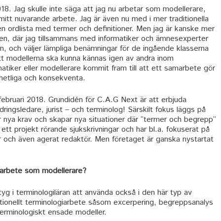
18. Jag skulle inte säga att jag nu arbetar som modellerare,
i mitt nuvarande arbete. Jag är även nu med i mer traditionella
i en ordlista med termer och definitioner. Men jag är kanske mer
en, där jag tillsammans med informatiker och ämnesexperter
, och väljer lämpliga benämningar för de ingående klasserna
att modellerna ska kunna kännas igen av andra inom
atiker eller modellerare kommit fram till att ett samarbete gör
nhetliga och konsekventa.
ebruari 2018. Grundidén för C.A.G Next är att erbjuda
dringsledare, jurist – och terminolog! Särskilt fokus läggs på
ler nya krav och skapar nya situationer där ”termer och begrepp”
 ett projekt rörande sjukskrivningar och har bl.a. fokuserat på
ar och även agerat redaktör. Men företaget är ganska nystartat
 arbete som modellerare?
g i terminologiläran att använda också i den här typ av
tionellt terminologiarbete såsom excerpering, begreppsanalys
 terminologiskt ensade modeller.