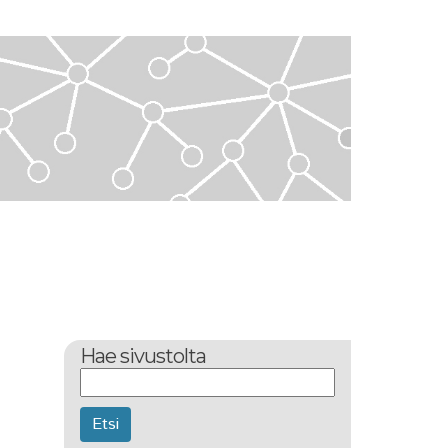
Hae sivustolta
Etsi