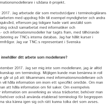
mationsmodellerare i sådana it-projekt.
 2017. Jag arbetade där som metodstödjare i terminologilärans
giarbeten med uppdrag från till exempel myndigheter och andra
jukvård, eftersom jag tidigare hade varit anställd som
nolog också samarbetat med informatiker och
- och informationsmodeller har tagits fram, med tillhörande
datering av TNCs interna databas. Jag har hållit kurser i
rmfrågor. Jag var TNC:s representant i Svenska
innehåller ditt arbete som modellerare?
mber 2017. Jag ser mig inte som modellerare, jag är alltid
 kunskap om terminologi. Möjligen kunde man benämna in roll
te går ut på att tillsammans med informationsmodellerare och
 vill hålla information om inom ett specifikt område. Om man
man att hålla information om fel saker. Om exempelvis
er information om avverkning av vissa trädsorter, behöver man
Man behöver också använda etablerad terminologi för begreppen
rna ska känna igen sig och rätt kunna tolka det som avses.