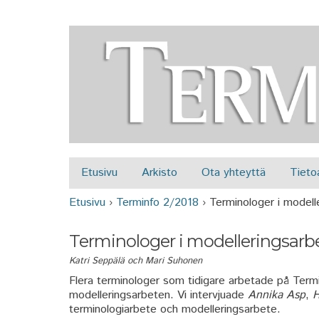
Etusivu
Arkisto
Ota yhteyttä
Tieto
Päävalikko
Etusivu
›
Terminfo 2/2018
›
Terminologer i modell
Olet täällä
Terminologer i modelleringsarb
Katri Seppälä och Mari Suhonen
Flera terminologer som tidigare arbetade på Ter
modelleringsarbeten. Vi intervjuade
Annika Asp
,
H
terminologiarbete och modelleringsarbete.