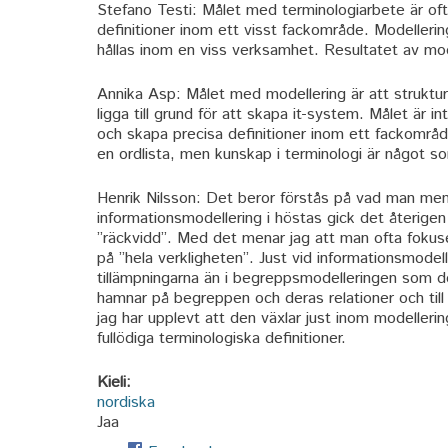
Stefano Testi: Målet med terminologiarbete är oft
definitioner inom ett visst fackområde. Modelleri
hållas inom en viss verksamhet. Resultatet av mode
Annika Asp: Målet med modellering är att struktu
ligga till grund för att skapa it-system. Målet är i
och skapa precisa definitioner inom ett fackområd
en ordlista, men kunskap i terminologi är något som 
Henrik Nilsson: Det beror förstås på vad man men
informationsmodellering i höstas gick det återigen 
”räckvidd”. Med det menar jag att man ofta fokus
på ”hela verkligheten”. Just vid informationsmode
tillämpningarna än i begreppsmodelleringen som do
hamnar på begreppen och deras relationer och till 
jag har upplevt att den växlar just inom modellering
fullödiga terminologiska definitioner.
Kieli:
nordiska
Jaa