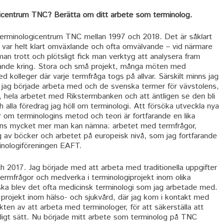
icentrum TNC? Berätta om ditt arbete som terminolog.
Terminologicentrum TNC mellan 1997 och 2018. Det är såklart
 var helt klart omväxlande och ofta omvälvande – vid närmare
an trott och plötsligt fick man verktyg att analysera fram
mlande kring. Stora och små projekt, många möten med
 kolleger där varje termfråga togs på allvar. Särskilt minns jag
jag började arbeta med och de svenska termer för vävstolens,
ram, hela arbetet med Rikstermbanken och att äntligen se den bli
h alla föredrag jag höll om terminologi. Att försöka utveckla nya
 om terminologins metod och teori är fortfarande en lika
nns mycket mer man kan nämna: arbetet med termfrågor,
ng av böcker och arbetet på europeisk nivå, som jag fortfarande
inologiföreningen EAFT.
2017. Jag började med att arbeta med traditionella uppgifter
termfrågor och medverka i terminologiprojekt inom olika
ska blev det ofta medicinsk terminologi som jag arbetade med.
 projekt inom hälso- och sjukvård, där jag kom i kontakt med
kten av att arbeta med terminologer, för att säkerställa att
ligt sätt. Nu började mitt arbete som terminolog på TNC