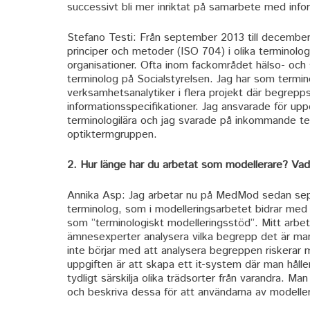
successivt bli mer inriktat på samarbete med infor
Stefano Testi: Från september 2013 till december
principer och metoder (ISO 704) i olika terminolo
organisationer. Ofta inom fackområdet hälso- och s
terminolog på Socialstyrelsen. Jag har som termi
verksamhetsanalytiker i flera projekt där begrepps
informationsspecifikationer. Jag ansvarade för upp
terminologilära och jag svarade på inkommande te
optiktermgruppen.
2. Hur länge har du arbetat som modellerare? Vad 
Annika Asp: Jag arbetar nu på MedMod sedan septe
terminolog, som i modelleringsarbetet bidrar med
som ”terminologiskt modelleringsstöd”. Mitt arbe
ämnesexperter analysera vilka begrepp det är man
inte börjar med att analysera begreppen riskerar 
uppgiften är att skapa ett it-system där man håll
tydligt särskilja olika trädsorter från varandra. 
och beskriva dessa för att användarna av modelle