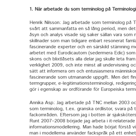
1. När arbetade du som terminolog på Terminolog
Henrik Nilsson: Jag arbetade som terminolog på 
svårt att sammanfatta en så lång period, men det
åsyn och analys visade sig saker sällan vara som m
skillnader som man tidigare enbart resonerat fa
fascinerande experter och en särskild stämning med
arbetet med Eurodicautom (sedermera Edic) som 
skons och blixtlåsets alla delar jag skulle leta f
verklighet 2009, och inte minst all undervisning oc
sätt att informera om och entusiasmera människor
fascinerande som utmanande uppgift. Men det fi
termgrupper, e-legitimationsterminologi, redigeri
gör i egenskap av ordförande för Europeiska term
Annika Asp: Jag arbetade på TNC mellan 2003 och 
som terminolog, t.ex. granska ordlistor, svara på 
fackområden. Eftersom jag i botten är sjuksköter
Runt 2007–2008 började jag arbeta i it-relaterade
informationsmodellering. Man hade börjat förstå vi
man i modellerna använder fackspråk på ett enhet