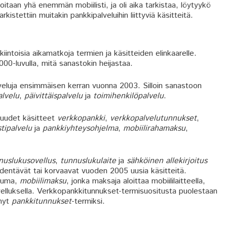
itaan yhä enemmän mobiilisti, ja oli aika tarkistaa, löytyykö
kistettiin muitakin pankkipalveluihin liittyviä käsitteitä.
iintoisia aikamatkoja termien ja käsitteiden elinkaarelle.
00-luvulla, mitä sanastokin heijastaa.
lveluja ensimmäisen kerran vuonna 2003. Silloin sanastoon
lvelu
,
päivittäispalvelu
ja
toimihenkilöpalvelu
.
 uudet käsitteet
verkkopankki
,
verkkopalvelutunnukset
,
stipalvelu
ja
pankkiyhteysohjelma
,
mobiilirahamaksu
,
.
nuslukusovellus
,
tunnuslukulaite
ja
sähköinen allekirjoitus
täydentävät tai korvaavat vuoden 2005 uusia käsitteitä.
htuma,
mobiilimaksu
, jonka maksaja aloittaa mobiililaitteella,
velluksella. Verkkopankkitunnukset-termisuositusta puolestaan
ynyt
pankkitunnukset
-termiksi.