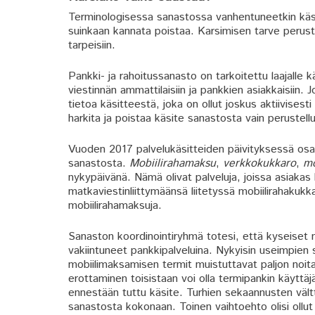
Terminologisessa sanastossa vanhentuneetkin käsit
suinkaan kannata poistaa. Karsimisen tarve perus
tarpeisiin.
Pankki- ja rahoitussanasto on tarkoitettu laajalle
viestinnän ammattilaisiin ja pankkien asiakkaisiin. 
tietoa käsitteestä, joka on ollut joskus aktiivise
harkita ja poistaa käsite sanastosta vain perustell
Vuoden 2017 palvelukäsitteiden päivityksessä osa v
sanastosta.
Mobiilirahamaksu
,
verkkokukkaro
,
mo
nykypäivänä. Nämä olivat palveluja, joissa asiakas 
matkaviestinliittymäänsä liitetyssä mobiilirahakuk
mobiilirahamaksuja.
Sanaston koordinointiryhmä totesi, että kyseiset m
vakiintuneet pankkipalveluina. Nykyisin useimpien 
mobiilimaksamisen termit muistuttavat paljon noita
erottaminen toisistaan voi olla termipankin käyttäj
ennestään tuttu käsite. Turhien sekaannusten vält
sanastosta kokonaan. Toinen vaihtoehto olisi ollut 