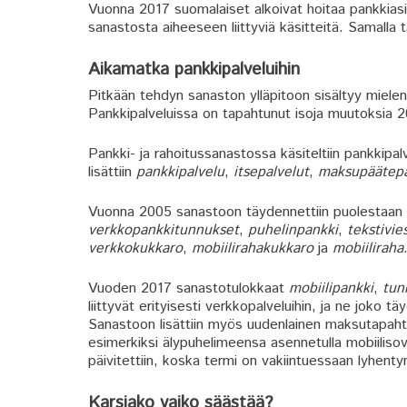
Vuonna 2017 suomalaiset alkoivat hoitaa pankkiasio
sanastosta aiheeseen liittyviä käsitteitä. Samalla tar
Aikamatka pankkipalveluihin
Pitkään tehdyn sanaston ylläpitoon sisältyy mielenk
Pankkipalveluissa on tapahtunut isoja muutoksia 20
Pankki- ja rahoitussanastossa käsiteltiin pankkipa
lisättiin
pankkipalvelu
,
itsepalvelut
,
maksupäätepa
Vuonna 2005 sanastoon täydennettiin puolestaan
verkkopankkitunnukset
,
puhelinpankki
,
tekstivie
verkkokukkaro
,
mobiilirahakukkaro
ja
mobiiliraha
Vuoden 2017 sanastotulokkaat
mobiilipankki
,
tun
liittyvät erityisesti verkkopalveluihin, ja ne joko 
Sanastoon lisättiin myös uudenlainen maksutapa
esimerkiksi älypuhelimeensa asennetulla mobiiliso
päivitettiin, koska termi on vakiintuessaan lyhent
Karsiako vaiko säästää?