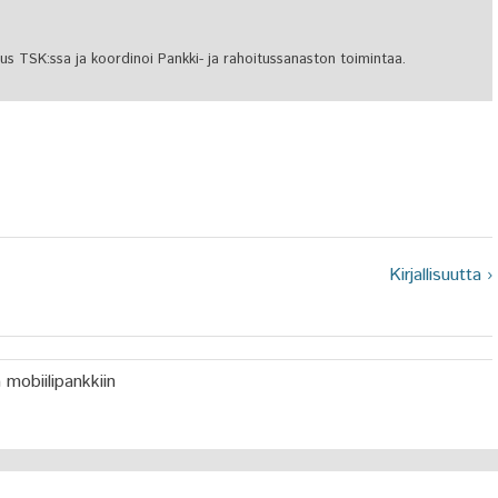
s TSK:ssa ja koordinoi Pankki- ja rahoitussanaston toimintaa.
Kirjallisuutta ›
 mobiilipankkiin