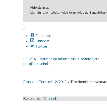
Kirjoittajasta:
Mari Suhonen työskentelee terminologina Sanastokesku
Jaa
Facebook
LinkedIn
Twitter
‹ OKSA – harmoniaa käsitteisiin ja toimivuutta
tietojärjestelmiin
Etusivu
›
Terminfo 2/2018
›
Toimihenkilöpalvelusta
Olet täällä
Rakennettu
Drupalilla