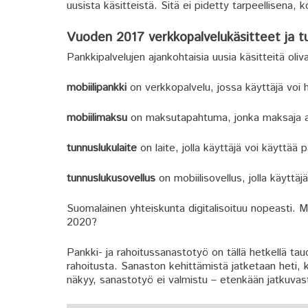
uusista käsitteistä. Sitä ei pidetty tarpeellisena, 
Vuoden 2017 verkkopalvelukäsitteet ja t
Pankkipalvelujen ajankohtaisia uusia käsitteitä oli
mobiilipankki
on verkkopalvelu, jossa käyttäjä voi h
mobiilimaksu
on maksutapahtuma, jonka maksaja aloi
tunnuslukulaite
on laite, jolla käyttäjä voi käyttää
tunnuslukusovellus
on mobiilisovellus, jolla käyttä
Suomalainen yhteiskunta digitalisoituu nopeasti. 
2020?
Pankki- ja rahoitussanastotyö on tällä hetkellä tau
rahoitusta. Sanaston kehittämistä jatketaan heti, 
näkyy, sanastotyö ei valmistu – etenkään jatkuvasti 