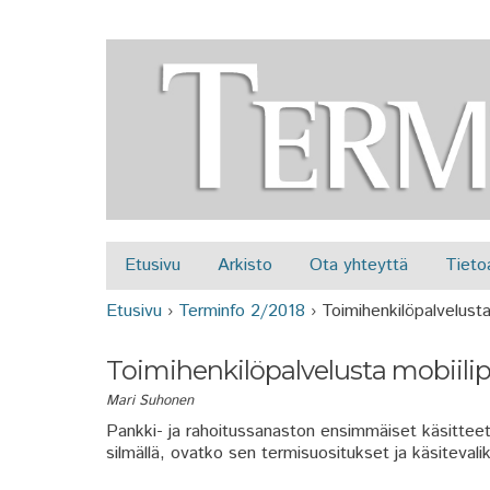
Etusivu
Arkisto
Ota yhteyttä
Tieto
Päävalikko
Etusivu
›
Terminfo 2/2018
›
Toimihenkilöpalvelusta
Olet täällä
Toimihenkilöpalvelusta mobiili
Mari Suhonen
Pankki- ja rahoitussanaston ensimmäiset käsitteet j
silmällä, ovatko sen termisuositukset ja käsitevali