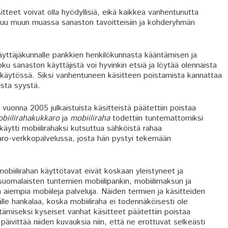
teet voivat olla hyödyllisiä, eikä kaikkea vanhentunutta
tuu muun muassa sanaston tavoitteisiin ja kohderyhmän
 käyttäjäkunnalle pankkien henkilökunnasta kääntämisen ja
Joku sanaston käyttäjistä voi hyvinkin etsiä ja löytää olennaista
sti käytössä. Siksi vanhentuneen käsitteen poistamista kannattaa
usta syystä.
uonna 2005 julkaistuista käsitteistä päätettiin poistaa
biilirahakukkaro
ja
mobiiliraha
todettiin tuntemattomiksi
käytti mobiilirahaksi kutsuttua sähköistä rahaa
karo-verkkopalvelussa, josta hän pystyi tekemään
obiilirahan käyttötavat eivät koskaan yleistyneet ja
suomalaisten tuntemien mobiilipankin, mobiilimaksun ja
 aiempia mobiileja palveluja. Näiden termien ja käsitteiden
älle hankalaa, koska mobiiliraha ei todennäköisesti ole
tämiseksi kyseiset vanhat käsitteet päätettiin poistaa
päivittää niiden kuvauksia niin, että ne erottuvat selkeästi