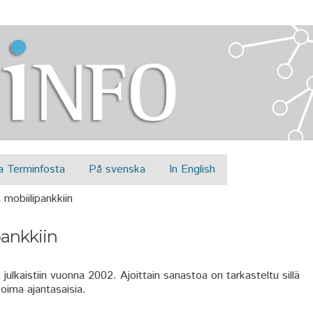
Jump to navigation
a Terminfosta
På svenska
In English
 mobiilipankkiin
pankkiin
ulkaistiin vuonna 2002. Ajoittain sanastoa on tarkasteltu sillä
koima ajantasaisia.