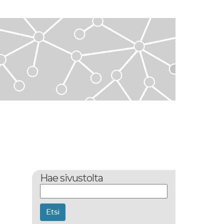
Hae sivustolta
Etsi