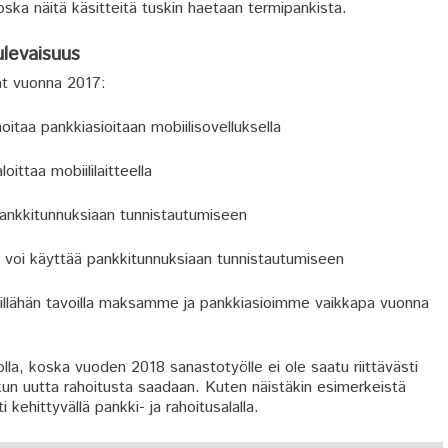
koska näitä käsitteitä tuskin haetaan termipankista.
ulevaisuus
vat vuonna 2017:
oitaa pankkiasioitaan mobiilisovelluksella
ttaa mobiililaitteella
 pankkitunnuksiaan tunnistautumiseen
jä voi käyttää pankkitunnuksiaan tunnistautumiseen
Millähän tavoilla maksamme ja pankkiasioimme vaikkapa vuonna
olla, koska vuoden 2018 sanastotyölle ei ole saatu riittävästi
kun uutta rahoitusta saadaan. Kuten näistäkin esimerkeistä
kehittyvällä pankki- ja rahoitusalalla.