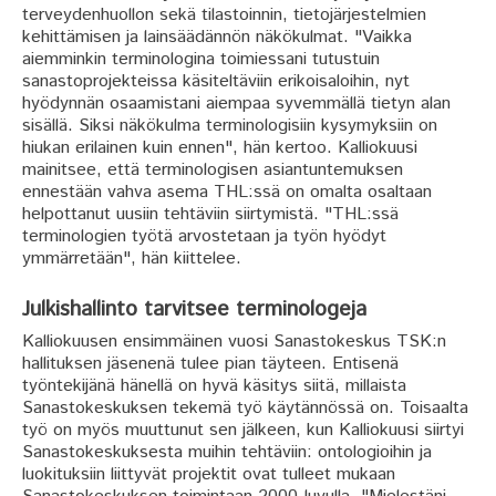
terveydenhuollon sekä tilastoinnin, tietojärjestelmien
kehittämisen ja lainsäädännön näkökulmat. "Vaikka
aiemminkin terminologina toimiessani tutustuin
sanastoprojekteissa käsiteltäviin erikoisaloihin, nyt
hyödynnän osaamistani aiempaa syvemmällä tietyn alan
sisällä. Siksi näkökulma terminologisiin kysymyksiin on
hiukan erilainen kuin ennen", hän kertoo. Kalliokuusi
mainitsee, että terminologisen asiantuntemuksen
ennestään vahva asema THL:ssä on omalta osaltaan
helpottanut uusiin tehtäviin siirtymistä. "THL:ssä
terminologien työtä arvostetaan ja työn hyödyt
ymmärretään", hän kiittelee.
Julkishallinto tarvitsee terminologeja
Kalliokuusen ensimmäinen vuosi Sanastokeskus TSK:n
hallituksen jäsenenä tulee pian täyteen. Entisenä
työntekijänä hänellä on hyvä käsitys siitä, millaista
Sanastokeskuksen tekemä työ käytännössä on. Toisaalta
työ on myös muuttunut sen jälkeen, kun Kalliokuusi siirtyi
Sanastokeskuksesta muihin tehtäviin: ontologioihin ja
luokituksiin liittyvät projektit ovat tulleet mukaan