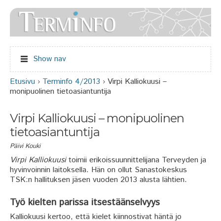
Jump to navigation
Show nav
Etusivu
›
Terminfo 4/2013
›
Virpi Kalliokuusi –
Olet täällä
monipuolinen tietoasiantuntija
Virpi Kalliokuusi – monipuolinen
tietoasiantuntija
Päivi Kouki
Virpi Kalliokuusi
toimii erikoissuunnittelijana Terveyden ja
hyvinvoinnin laitoksella. Hän on ollut Sanastokeskus
TSK:n hallituksen jäsen vuoden 2013 alusta lähtien.
Työ kielten parissa itsestäänselvyys
Kalliokuusi kertoo, että kielet kiinnostivat häntä jo