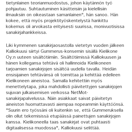
tietynlainen teorianmuodostus, johon käytännön työ
pohjautuu. Suhtautuminen käsitteisiin ja kielellisiin
ilmauksiin on oikeastaan samanlainen", hän sanoo. Hän
kokee, että myös projektityöskentelystä hankittu
kokemus oli arvokasta erityisesti suurissa, monivuotisissa
sanakirjahankkeissa.
Liki kymmenen sanakirjaosastolla vietetyn vuoden jälkeen
Kalliokuusi siirtyi Gummerus-konsernin sisällä Kielikone
Oy:n uuteen sisältötiimiin. Sisältötiimissä Kalliokuusen ja
hänen kollegansa tehtävä oli hallinnoida Kielikoneen
tarjoamien sanakirjojen sisältöä uudella tavalla. Heidän
ensisijainen tehtävänsä oli toimittaa ja kehittää edelleen
Kielikoneen aineistoa. Samalla kehitettiin myös
menettelytapa, joka mahdollisti päivitettyjen sanakirjojen
sujuvan julkaisemisen verkossa NetMot-
sanakirjapalvelussa. Näin asiakkaat saivat päivitetyn
aineiston huomattavasti aiempaa nopeammin käyttöönsä.
"Suurin ero työssäni oli kuitenkin se, että Gummeruksella
olin ollut tekemisissä etupäässä painettujen sanakirjojen
kanssa. Kielikoneella taas sanakirjat ovat puhtaasti
digitaalisessa muodossa", Kalliokuusi selittää.