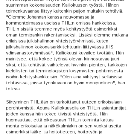
suurimman kokonaisuuden Kalliokuusen työstä. Hänen
toimenkuvaansa liittyy kuitenkin paljon muitakin tehtäviä.
"Olemme Johannan kanssa neuvomassa ja
kommentoimassa useissa THL:n omissa hankkeissa.
THL:n sisällä teemme myös kehitystyötä esimerkiksi
oman termipankin rakentamiseksi. Lisäksi olemme mukana
erilaisissa julkishallinnon yhteistyöryhmissä, kuten
julkishallinnon kokonaisarkkitehtuuriin liittyvässä JHS-
ydinsanastoryhmässä", Kalliokuusi kuvailee työtään. Hän
mainitsee, että kokee työnsä olevan kiinnostavaa juuri
siksi, että tehtävät vaihtelevat hyvinkin pienten, tarkkojen
kielellisten tai terminologisten kysymysten pohtimisesta
isoihin kehityshankkeisiin. "Olen aina viihtynyt sellaisissa
tehtävissä, joissa työnkuvani on hyvin monipuolinen", hän
toteaa.
Siirtyminen THL:ään on tarkoittanut uuteen erikoisalaan
perehtymistä. Apuna Kalliokuusella on THL:n asiantuntijat,
joiden kanssa hän tekee tiivistä yhteistyötä. Hän
huomauttaa, että oikeastaan THL:n toiminta kattaa
monta erikoisalaa ja näkökulmiakin on sen vuoksi useita –
esimerkiksi lääke- ja hoitotieteen, hoitotyön ja