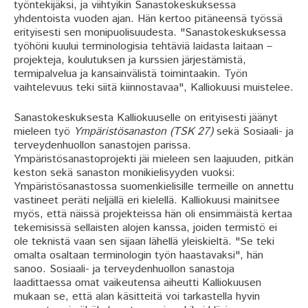
työntekijäksi, ja viihtyikin Sanastokeskuksessa
yhdentoista vuoden ajan. Hän kertoo pitäneensä työssä
erityisesti sen monipuolisuudesta. "Sanastokeskuksessa
työhöni kuului terminologisia tehtäviä laidasta laitaan –
projekteja, koulutuksen ja kurssien järjestämistä,
termipalvelua ja kansainvälistä toimintaakin. Työn
vaihtelevuus teki siitä kiinnostavaa", Kalliokuusi muistelee.
Sanastokeskuksesta Kalliokuuselle on erityisesti jäänyt
mieleen työ
Ympäristösanaston (TSK 27)
sekä Sosiaali- ja
terveydenhuollon sanastojen parissa.
Ympäristösanastoprojekti jäi mieleen sen laajuuden, pitkän
keston sekä sanaston monikielisyyden vuoksi:
Ympäristösanastossa suomenkielisille termeille on annettu
vastineet peräti neljällä eri kielellä. Kalliokuusi mainitsee
myös, että näissä projekteissa hän oli ensimmäistä kertaa
tekemisissä sellaisten alojen kanssa, joiden termistö ei
ole teknistä vaan sen sijaan lähellä yleiskieltä. "Se teki
omalta osaltaan terminologin työn haastavaksi", hän
sanoo. Sosiaali- ja terveydenhuollon sanastoja
laadittaessa omat vaikeutensa aiheutti Kalliokuusen
mukaan se, että alan käsitteitä voi tarkastella hyvin