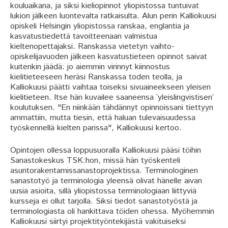
kouluaikana, ja siksi kieliopinnot yliopistossa tuntuivat
lukion jälkeen luontevalta ratkaisulta. Alun perin Kalliokuusi
opiskeli Helsingin yliopistossa ranskaa, englantia ja
kasvatustiedettä tavoitteenaan valmistua
kieltenopettajaksi. Ranskassa vietetyn vaihto-
opiskelijavuoden jälkeen kasvatustieteen opinnot saivat
kuitenkin jäädä: jo aiemmin virinnyt kiinnostus
kielitieteeseen heräsi Ranskassa toden teolla, ja
Kalliokuusi päätti vaihtaa toiseksi sivuaineekseen yleisen
kielitieteen. Itse hän kuvailee saaneensa ’yleislingvistisen’
koulutuksen. "En niinkään tähdännyt opinnoissani tiettyyn
ammattiin, mutta tiesin, että haluan tulevaisuudessa
työskennellä kielten parissa", Kalliokuusi kertoo.
Opintojen ollessa loppusuoralla Kalliokuusi pääsi töihin
Sanastokeskus TSK:hon, missä hän työskenteli
asuntorakentamissanastoprojektissa. Terminologinen
sanastotyö ja terminologia yleensä olivat hänelle aivan
uusia asioita, sillä yliopistossa terminologiaan liittyviä
kursseja ei ollut tarjolla. Siksi tiedot sanastotyöstä ja
terminologiasta oli hankittava töiden ohessa. Myöhemmin
Kalliokuusi siirtyi projektityöntekijästä vakituiseksi