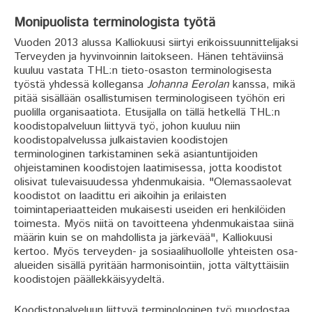
Monipuolista terminologista työtä
Vuoden 2013 alussa Kalliokuusi siirtyi erikoissuunnittelijaksi
Terveyden ja hyvinvoinnin laitokseen. Hänen tehtäviinsä
kuuluu vastata THL:n tieto-osaston terminologisesta
työstä yhdessä kollegansa
Johanna Eerolan
kanssa, mikä
pitää sisällään osallistumisen terminologiseen työhön eri
puolilla organisaatiota. Etusijalla on tällä hetkellä THL:n
koodistopalveluun liittyvä työ, johon kuuluu niin
koodistopalvelussa julkaistavien koodistojen
terminologinen tarkistaminen sekä asiantuntijoiden
ohjeistaminen koodistojen laatimisessa, jotta koodistot
olisivat tulevaisuudessa yhdenmukaisia. "Olemassaolevat
koodistot on laadittu eri aikoihin ja erilaisten
toimintaperiaatteiden mukaisesti useiden eri henkilöiden
toimesta. Myös niitä on tavoitteena yhdenmukaistaa siinä
määrin kuin se on mahdollista ja järkevää", Kalliokuusi
kertoo. Myös terveyden- ja sosiaalihuollolle yhteisten osa-
alueiden sisällä pyritään harmonisointiin, jotta vältyttäisiin
koodistojen päällekkäisyydeltä.
Koodistopalveluun liittyvä terminologinen työ muodostaa