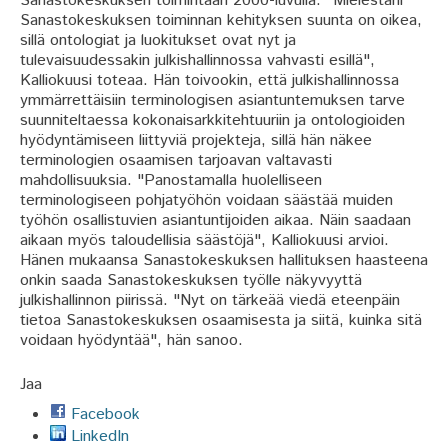
Sanastokeskuksen toimintaan 2000-luvulla. "Mielestäni
Sanastokeskuksen toiminnan kehityksen suunta on oikea,
sillä ontologiat ja luokitukset ovat nyt ja
tulevaisuudessakin julkishallinnossa vahvasti esillä",
Kalliokuusi toteaa. Hän toivookin, että julkishallinnossa
ymmärrettäisiin terminologisen asiantuntemuksen tarve
suunniteltaessa kokonaisarkkitehtuuriin ja ontologioiden
hyödyntämiseen liittyviä projekteja, sillä hän näkee
terminologien osaamisen tarjoavan valtavasti
mahdollisuuksia. "Panostamalla huolelliseen
terminologiseen pohjatyöhön voidaan säästää muiden
työhön osallistuvien asiantuntijoiden aikaa. Näin saadaan
aikaan myös taloudellisia säästöjä", Kalliokuusi arvioi.
Hänen mukaansa Sanastokeskuksen hallituksen haasteena
onkin saada Sanastokeskuksen työlle näkyvyyttä
julkishallinnon piirissä. "Nyt on tärkeää viedä eteenpäin
tietoa Sanastokeskuksen osaamisesta ja siitä, kuinka sitä
voidaan hyödyntää", hän sanoo.
Jaa
Facebook
LinkedIn