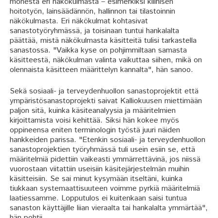
monesta eri näkökulmasta – esimerkiksi kliinisen
hoitotyön, lainsäädännön, hallinnon tai tilastoinnin
näkökulmasta. Eri näkökulmat kohtasivat
sanastotyöryhmässä, ja toisinaan tuntui hankalalta
päättää, mistä näkökulmasta käsitteitä tulisi tarkastella
sanastossa. "Vaikka kyse on pohjimmiltaan samasta
käsitteestä, näkökulman valinta vaikuttaa siihen, mikä on
olennaista käsitteen määrittelyn kannalta", hän sanoo.
Sekä sosiaali- ja terveydenhuollon sanastoprojektit että
ympäristösanastoprojekti saivat Kalliokuusen miettimään
paljon sitä, kuinka käsiteanalyysia ja määritelmien
kirjoittamista voisi kehittää. Siksi hän kokee myös
oppineensa eniten terminologin työstä juuri näiden
hankkeiden parissa. "Etenkin sosiaali- ja terveydenhuollon
sanastoprojektien työryhmässä tuli usein esiin se, että
määritelmiä pidettiin vaikeasti ymmärrettävinä, jos niissä
vuorostaan viitattiin useisiin käsitejärjestelmän muihin
käsitteisiin. Se sai minut kysymään itseltäni, kuinka
tiukkaan systemaattisuuteen voimme pyrkiä määritelmiä
laatiessamme. Lopputulos ei kuitenkaan saisi tuntua
sanaston käyttäjille liian vieraalta tai hankalalta ymmärtää",
hän pohtii.