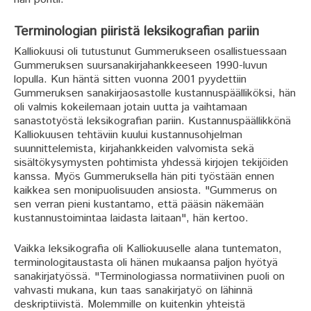
Terminologian piiristä leksikografian pariin
Kalliokuusi oli tutustunut Gummerukseen osallistuessaan
Gummeruksen suursanakirjahankkeeseen 1990-luvun
lopulla. Kun häntä sitten vuonna 2001 pyydettiin
Gummeruksen sanakirjaosastolle kustannuspäälliköksi, hän
oli valmis kokeilemaan jotain uutta ja vaihtamaan
sanastotyöstä leksikografian pariin. Kustannuspäällikkönä
Kalliokuusen tehtäviin kuului kustannusohjelman
suunnittelemista, kirjahankkeiden valvomista sekä
sisältökysymysten pohtimista yhdessä kirjojen tekijöiden
kanssa. Myös Gummeruksella hän piti työstään ennen
kaikkea sen monipuolisuuden ansiosta. "Gummerus on
sen verran pieni kustantamo, että pääsin näkemään
kustannustoimintaa laidasta laitaan", hän kertoo.
Vaikka leksikografia oli Kalliokuuselle alana tuntematon,
terminologitaustasta oli hänen mukaansa paljon hyötyä
sanakirjatyössä. "Terminologiassa normatiivinen puoli on
vahvasti mukana, kun taas sanakirjatyö on lähinnä
deskriptiivistä. Molemmille on kuitenkin yhteistä