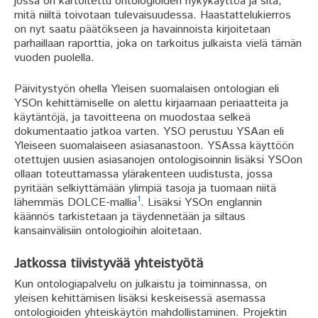
jossa on kartoitettu ontologioiden nykykäyttöä ja sitä,
mitä niiltä toivotaan tulevaisuudessa. Haastattelukierros
on nyt saatu päätökseen ja havainnoista kirjoitetaan
parhaillaan raporttia, joka on tarkoitus julkaista vielä tämän
vuoden puolella.
Päivitystyön ohella Yleisen suomalaisen ontologian eli
YSOn kehittämiselle on alettu kirjaamaan periaatteita ja
käytäntöjä, ja tavoitteena on muodostaa selkeä
dokumentaatio jatkoa varten. YSO perustuu YSAan eli
Yleiseen suomalaiseen asiasanastoon. YSAssa käyttöön
otettujen uusien asiasanojen ontologisoinnin lisäksi YSOon
ollaan toteuttamassa ylärakenteen uudistusta, jossa
pyritään selkiyttämään ylimpiä tasoja ja tuomaan niitä
1
lähemmäs DOLCE-mallia
. Lisäksi YSOn englannin
käännös tarkistetaan ja täydennetään ja siltaus
kansainvälisiin ontologioihin aloitetaan.
Jatkossa tiivistyvää yhteistyötä
Kun ontologiapalvelu on julkaistu ja toiminnassa, on
yleisen kehittämisen lisäksi keskeisessä asemassa
ontologioiden yhteiskäytön mahdollistaminen. Projektin