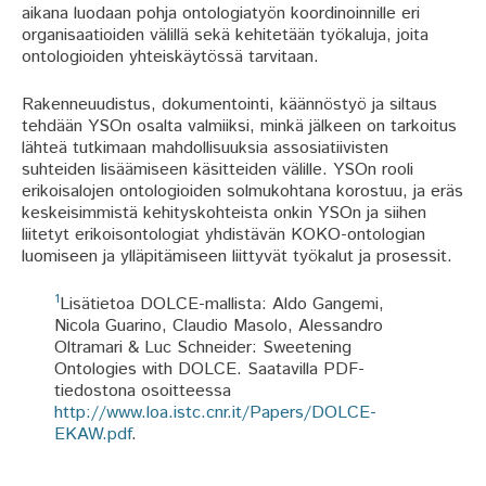
aikana luodaan pohja ontologiatyön koordinoinnille eri
organisaatioiden välillä sekä kehitetään työkaluja, joita
ontologioiden yhteiskäytössä tarvitaan.
Rakenneuudistus, dokumentointi, käännöstyö ja siltaus
tehdään YSOn osalta valmiiksi, minkä jälkeen on tarkoitus
lähteä tutkimaan mahdollisuuksia assosiatiivisten
suhteiden lisäämiseen käsitteiden välille. YSOn rooli
erikoisalojen ontologioiden solmukohtana korostuu, ja eräs
keskeisimmistä kehityskohteista onkin YSOn ja siihen
liitetyt erikoisontologiat yhdistävän KOKO-ontologian
luomiseen ja ylläpitämiseen liittyvät työkalut ja prosessit.
1
Lisätietoa DOLCE-mallista: Aldo Gangemi,
Nicola Guarino, Claudio Masolo, Alessandro
Oltramari & Luc Schneider: Sweetening
Ontologies with DOLCE. Saatavilla PDF-
tiedostona osoitteessa
http://www.loa.istc.cnr.it/Papers/DOLCE-
EKAW.pdf
.