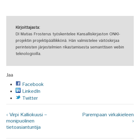
Kirjoittajasta:
DI Matias Frosterus työskentelee Kansalliskirjaston ONKI-
projektin projektipäällikkönä. Hän valmistelee väitöskirjaa
perinteisten järjestelmien rikastamisesta semanttisen webin
teknologioilla.
Jaa
Facebook
LinkedIn
Twitter
‹ Virpi Kalliokuusi –
Parempaan virkakieleen
monipuolinen
›
tietoasiantuntija