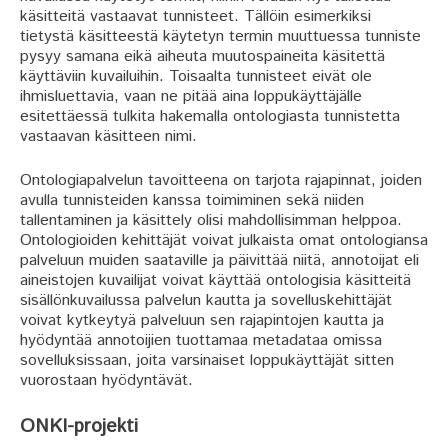
käsitteitä vastaavat tunnisteet. Tällöin esimerkiksi
tietystä käsitteestä käytetyn termin muuttuessa tunniste
pysyy samana eikä aiheuta muutospaineita käsitettä
käyttäviin kuvailuihin. Toisaalta tunnisteet eivät ole
ihmisluettavia, vaan ne pitää aina loppukäyttäjälle
esitettäessä tulkita hakemalla ontologiasta tunnistetta
vastaavan käsitteen nimi.
Ontologiapalvelun tavoitteena on tarjota rajapinnat, joiden
avulla tunnisteiden kanssa toimiminen sekä niiden
tallentaminen ja käsittely olisi mahdollisimman helppoa.
Ontologioiden kehittäjät voivat julkaista omat ontologiansa
palveluun muiden saataville ja päivittää niitä, annotoijat eli
aineistojen kuvailijat voivat käyttää ontologisia käsitteitä
sisällönkuvailussa palvelun kautta ja sovelluskehittäjät
voivat kytkeytyä palveluun sen rajapintojen kautta ja
hyödyntää annotoijien tuottamaa metadataa omissa
sovelluksissaan, joita varsinaiset loppukäyttäjät sitten
vuorostaan hyödyntävät.
ONKI-projekti