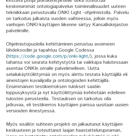
kestävä pohja jatkokehitykselle sekä toteuttaa
keskeisimmät ontologiapalvelun toiminnallisuudet uuteen
tekniikkaan perustuvalla ONKI Light -ohjelmistolla. Palvelu
on tarkoitus julkaista vuoden vaihteessa, jolloin myös
vanhojen ONKI-käyttäjien liikenne siirtyy Kansalliskirjaston
palvelimille.
Ohjelmistopuolella kehittäminen perustuu avoimeen
lähdekoodiin ja tapahtuu Google Codessa
(
https://code.google.com/p/onki-light/
), jossa kuka
tahansa voi seurata kehitystyötä tai vaikkapa halutessaan
asentaa ONKIn omalle palvelimelleen. Uutta
selailukäyttöliittymää on myös alettu testata käyttäjillä eli
aineistojen kuvailijoilla ja ontologioiden kehittäjillä.
Ensimmäisen testikierroksen tulokset saatiin
loppusyksystä ja nyt käyttöliittymää kehitetään edelleen
tulosten perusteella. Testauksen on tarkoitus olla
jatkuvaa, eli testikierros käyttäjien parissa uusitaan uusien
versioiden ilmestyessä.
Myös sisällön suhteen projekti on jalkautunut käyttäjien
keskuuteen ja toteuttanut laajan haastattelurupeaman,