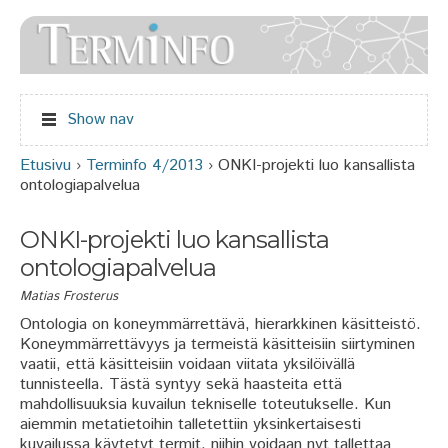
Jump to navigation
Show nav
Etusivu
›
Terminfo 4/2013
›
ONKI-projekti luo kansallista
Olet täällä
ontologiapalvelua
ONKI-projekti luo kansallista
ontologiapalvelua
Matias Frosterus
Ontologia on koneymmärrettävä, hierarkkinen käsitteistö.
Koneymmärrettävyys ja termeistä käsitteisiin siirtyminen
vaatii, että käsitteisiin voidaan viitata yksilöivällä
tunnisteella. Tästä syntyy sekä haasteita että
mahdollisuuksia kuvailun tekniselle toteutukselle. Kun
aiemmin metatietoihin talletettiin yksinkertaisesti
kuvailussa käytetyt termit, niihin voidaan nyt tallettaa