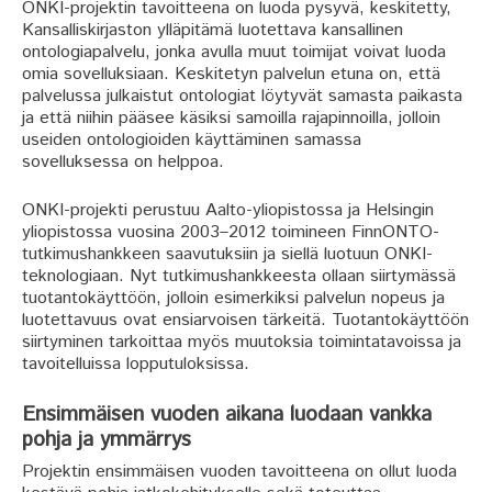
ONKI-projektin tavoitteena on luoda pysyvä, keskitetty,
Kansalliskirjaston ylläpitämä luotettava kansallinen
ontologiapalvelu, jonka avulla muut toimijat voivat luoda
omia sovelluksiaan. Keskitetyn palvelun etuna on, että
palvelussa julkaistut ontologiat löytyvät samasta paikasta
ja että niihin pääsee käsiksi samoilla rajapinnoilla, jolloin
useiden ontologioiden käyttäminen samassa
sovelluksessa on helppoa.
ONKI-projekti perustuu Aalto-yliopistossa ja Helsingin
yliopistossa vuosina 2003–2012 toimineen FinnONTO-
tutkimushankkeen saavutuksiin ja siellä luotuun ONKI-
teknologiaan. Nyt tutkimushankkeesta ollaan siirtymässä
tuotantokäyttöön, jolloin esimerkiksi palvelun nopeus ja
luotettavuus ovat ensiarvoisen tärkeitä. Tuotantokäyttöön
siirtyminen tarkoittaa myös muutoksia toimintatavoissa ja
tavoitelluissa lopputuloksissa.
Ensimmäisen vuoden aikana luodaan vankka
pohja ja ymmärrys
Projektin ensimmäisen vuoden tavoitteena on ollut luoda