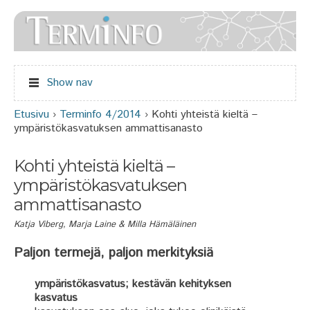
Jump to navigation
Show nav
Etusivu
›
Terminfo 4/2014
›
Kohti yhteistä kieltä –
Olet täällä
ympäristökasvatuksen ammattisanasto
Kohti yhteistä kieltä –
ympäristökasvatuksen
ammattisanasto
Katja Viberg, Marja Laine & Milla Hämäläinen
Paljon termejä, paljon merkityksiä
ympäristökasvatus; kestävän kehityksen
kasvatus