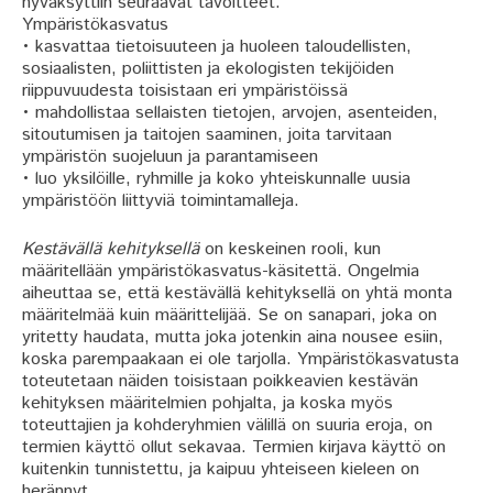
hyväksyttiin seuraavat tavoitteet:
Ympäristökasvatus
• kasvattaa tietoisuuteen ja huoleen taloudellisten,
sosiaalisten, poliittisten ja ekologisten tekijöiden
riippuvuudesta toisistaan eri ympäristöissä
• mahdollistaa sellaisten tietojen, arvojen, asenteiden,
sitoutumisen ja taitojen saaminen, joita tarvitaan
ympäristön suojeluun ja parantamiseen
• luo yksilöille, ryhmille ja koko yhteiskunnalle uusia
ympäristöön liittyviä toimintamalleja.
Kestävällä kehityksellä
on keskeinen rooli, kun
määritellään ympäristökasvatus-käsitettä. Ongelmia
aiheuttaa se, että kestävällä kehityksellä on yhtä monta
määritelmää kuin määrittelijää. Se on sanapari, joka on
yritetty haudata, mutta joka jotenkin aina nousee esiin,
koska parempaakaan ei ole tarjolla. Ympäristökasvatusta
toteutetaan näiden toisistaan poikkeavien kestävän
kehityksen määritelmien pohjalta, ja koska myös
toteuttajien ja kohderyhmien välillä on suuria eroja, on
termien käyttö ollut sekavaa. Termien kirjava käyttö on
kuitenkin tunnistettu, ja kaipuu yhteiseen kieleen on
herännyt.