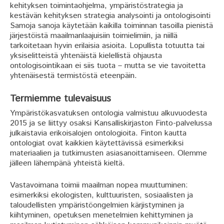
kehityksen toimintaohjelma, ympäristöstrategia ja
kestävän kehityksen strategia analysointi ja ontologisointi
Samoja sanoja käytetään kaikilla toiminnan tasoilla pienistä
järjestöistä maailmanlaajuisiin toimielimiin, ja niillä
tarkoitetaan hyvin erilaisia asioita. Lopullista totuutta tai
yksiselitteistä yhtenäistä kielellistä ohjausta
ontologisointikaan ei siis tuota – mutta se vie tavoitetta
yhtenäisestä termistöstä eteenpäin.
Termiemme tulevaisuus
Ympäristökasvatuksen ontologia valmistuu alkuvuodesta
2015 ja se liittyy osaksi Kansalliskirjaston Finto-palvelussa
julkaistavia erikoisalojen ontologioita. Finton kautta
ontologiat ovat kaikkien käytettävissä esimerkiksi
materiaalien ja tutkimusten asiasanoittamiseen. Olemme
jälleen lähempänä yhteistä kieltä.
Vastavoimana toimii maailman nopea muuttuminen:
esimerkiksi ekologisten, kulttuuristen, sosiaalisten ja
taloudellisten ympäristöongelmien kärjistyminen ja
kiihtyminen, opetuksen menetelmien kehittyminen ja