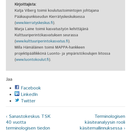
Kirjoittajista:
Katja Viberg toimii koulutustoimintojen johtajana
Pääkaupunkiseudun Kierrätyskeskuksessa
(
www.kierratyskeskus.fi
).
Marja Laine toimii kasvatustyön kehittäjänä
Kulttuuriperintökasvatuksen seurassa
(
www.kulttuuriperintokasvatus.fi
).
Milla Hämäläinen toimii MAPPA-hankkeen
projektipäällikkönä Luonto- ja ympäristökoulujen liitossa
(
www.luontokoulut.fi
).
Jaa
Facebook
LinkedIn
Twitter
‹ Sanastokeskus TSK
Terminologisen
40 vuotta
käsiteanalyysin rooli
terminologisen tiedon
käsitemallinnuksessa ›