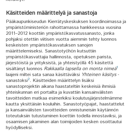
Käsitteiden määrittelyä ja sanastoja
Pääkaupunkiseudun Kierrätyskeskuksen koordinoimassa ja
ympäristöministeriön rahoittamassa hankkeessa vuosina
2011–2012 koottiin ympäristökasvatussanasto, jonka
pohjaksi otettiin viitisen vuotta aiemmin tehty luonnos
keskeisten ympäristökasvatuksen sanojen
määrittelemiseksi. Sanastotyöhön kutsuttiin
ympäristökasvattajia hallinnosta, opetuksen parista,
järjestöistä ja yrityksistä, ja yhteistyöllä 45 käsitettä
1
sisältänyt luonnos
Rakkaalla lapsella on monta nimeä
laajeni miltei sata sanaa käsittäväksi
Yhteinen käsitys
-
2
sanastoksi
. Käsitteiden määrittelyn lisäksi
sanastoprojektin aikana haastateltiin keskeisiä ihmisiä
yhteiskunnan eri portailta ja kuvattiin kansainvälisten
tavoitteiden matkaa esimerkiksi koulutusjärjestelmämme
kautta yksittäisiin kouluihin. Sanastotyöpajat, haastattelut
ja kansainvälisten tavoitteiden onnistuneisiin käytännön
toteutuksiin tutustuminen koettiin todella innostaviksi, ja
osaamisen jakaminen alan toimijoiden kesken osoittautui
hyödylliseksi.