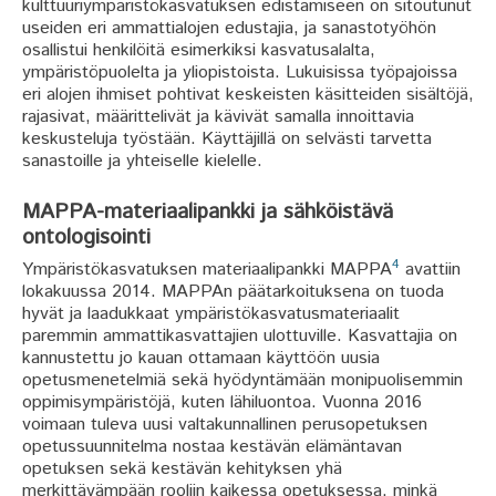
kulttuuriympäristökasvatuksen edistämiseen on sitoutunut
useiden eri ammattialojen edustajia, ja sanastotyöhön
osallistui henkilöitä esimerkiksi kasvatusalalta,
ympäristöpuolelta ja yliopistoista. Lukuisissa työpajoissa
eri alojen ihmiset pohtivat keskeisten käsitteiden sisältöjä,
rajasivat, määrittelivät ja kävivät samalla innoittavia
keskusteluja työstään. Käyttäjillä on selvästi tarvetta
sanastoille ja yhteiselle kielelle.
MAPPA-materiaalipankki ja sähköistävä
ontologisointi
4
Ympäristökasvatuksen materiaalipankki MAPPA
avattiin
lokakuussa 2014. MAPPAn päätarkoituksena on tuoda
hyvät ja laadukkaat ympäristökasvatusmateriaalit
paremmin ammattikasvattajien ulottuville. Kasvattajia on
kannustettu jo kauan ottamaan käyttöön uusia
opetusmenetelmiä sekä hyödyntämään monipuolisemmin
oppimisympäristöjä, kuten lähiluontoa. Vuonna 2016
voimaan tuleva uusi valtakunnallinen perusopetuksen
opetussuunnitelma nostaa kestävän elämäntavan
opetuksen sekä kestävän kehityksen yhä
merkittävämpään rooliin kaikessa opetuksessa, minkä