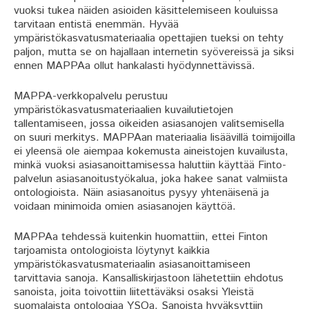
vuoksi tukea näiden asioiden käsittelemiseen kouluissa
tarvitaan entistä enemmän. Hyvää
ympäristökasvatusmateriaalia opettajien tueksi on tehty
paljon, mutta se on hajallaan internetin syövereissä ja siksi
ennen MAPPAa ollut hankalasti hyödynnettävissä.
MAPPA-verkkopalvelu perustuu
ympäristökasvatusmateriaalien kuvailutietojen
tallentamiseen, jossa oikeiden asiasanojen valitsemisella
on suuri merkitys. MAPPAan materiaalia lisäävillä toimijoilla
ei yleensä ole aiempaa kokemusta aineistojen kuvailusta,
minkä vuoksi asiasanoittamisessa haluttiin käyttää Finto-
palvelun asiasanoitustyökalua, joka hakee sanat valmiista
ontologioista. Näin asiasanoitus pysyy yhtenäisenä ja
voidaan minimoida omien asiasanojen käyttöä.
MAPPAa tehdessä kuitenkin huomattiin, ettei Finton
tarjoamista ontologioista löytynyt kaikkia
ympäristökasvatusmateriaalin asiasanoittamiseen
tarvittavia sanoja. Kansalliskirjastoon lähetettiin ehdotus
sanoista, joita toivottiin liitettäväksi osaksi Yleistä
suomalaista ontologiaa YSOa. Sanoista hyväksyttiin