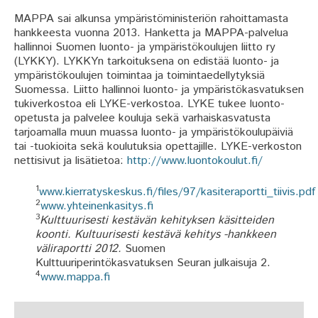
MAPPA sai alkunsa ympäristöministeriön rahoittamasta
hankkeesta vuonna 2013. Hanketta ja MAPPA-palvelua
hallinnoi Suomen luonto- ja ympäristökoulujen liitto ry
(LYKKY). LYKKYn tarkoituksena on edistää luonto- ja
ympäristökoulujen toimintaa ja toimintaedellytyksiä
Suomessa. Liitto hallinnoi luonto- ja ympäristökasvatuksen
tukiverkostoa eli LYKE-verkostoa. LYKE tukee luonto-
opetusta ja palvelee kouluja sekä varhaiskasvatusta
tarjoamalla muun muassa luonto- ja ympäristökoulupäiviä
tai -tuokioita sekä koulutuksia opettajille. LYKE-verkoston
nettisivut ja lisätietoa:
http://www.luontokoulut.fi/
1
www.kierratyskeskus.fi/files/97/kasiteraportti_tiivis.pdf
2
www.yhteinenkasitys.fi
3
Kulttuurisesti kestävän kehityksen käsitteiden
koonti. Kultuurisesti kestävä kehitys -hankkeen
väliraportti 2012.
Suomen
Kulttuuriperintökasvatuksen Seuran julkaisuja 2.
4
www.mappa.fi