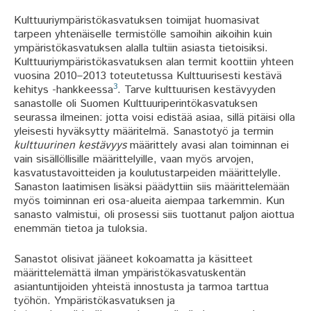
Kulttuuriympäristökasvatuksen toimijat huomasivat
tarpeen yhtenäiselle termistölle samoihin aikoihin kuin
ympäristökasvatuksen alalla tultiin asiasta tietoisiksi.
Kulttuuriympäristökasvatuksen alan termit koottiin yhteen
vuosina 2010–2013 toteutetussa Kulttuurisesti kestävä
3
kehitys -hankkeessa
. Tarve kulttuurisen kestävyyden
sanastolle oli Suomen Kulttuuriperintökasvatuksen
seurassa ilmeinen: jotta voisi edistää asiaa, sillä pitäisi olla
yleisesti hyväksytty määritelmä. Sanastotyö ja termin
kulttuurinen kestävyys
määrittely avasi alan toiminnan ei
vain sisällöllisille määrittelyille, vaan myös arvojen,
kasvatustavoitteiden ja koulutustarpeiden määrittelylle.
Sanaston laatimisen lisäksi päädyttiin siis määrittelemään
myös toiminnan eri osa-alueita aiempaa tarkemmin. Kun
sanasto valmistui, oli prosessi siis tuottanut paljon aiottua
enemmän tietoa ja tuloksia.
Sanastot olisivat jääneet kokoamatta ja käsitteet
määrittelemättä ilman ympäristökasvatuskentän
asiantuntijoiden yhteistä innostusta ja tarmoa tarttua
työhön. Ympäristökasvatuksen ja