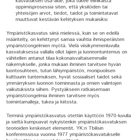
kasvatuksen osa-alue, joka tukee elinikäistä
oppimisprosessia siten, että yksilöiden tai
yhteisöjen arvot, tiedot, taidot ja toimintatavat
muuttuvat kestävän kehityksen mukaisiksi
Ympäristökasvatus siinä mielessä, kuin se on edellä
määritelty, on kehittynyt samaa vauhtia ihmisperäisten
ympäristöongelmien myötä. Vielä viisikymmenluvulla
kasvatuksessa vallalla ollut lajien ja luonnontuntemus on
vähitellen antanut tilaa kokonaisvaltaisemmalle
näkemykselle, jonka mukaan ihminen tarvitsee hyvän
luontosuhteen, tutun lähiympäristön, monipuolisen
kulttuurin tuntemuksen, hyvät sosiaaliset taidot sekä
ymmärryksen luonnon toiminnasta ja omien valintojen
vaikutuksista siihen. Pystyäkseen ratkaisemaan
ympäristöongelmia ihminen tarvitsee myös
toimintamalleja, tukea ja kiitosta.
Terminä ympäristökasvatus otettiin käyttöön 1970-luvulla
ja sieltä kumpuavat nykyistenkin ympäristökasvatuksen
teorioiden keskeiset elementit. YK:n Tbilisin
konferenssissa vuonna 1977 ympäristökasvatukselle