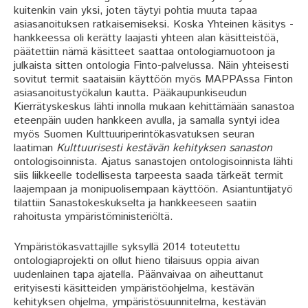
kuitenkin vain yksi, joten täytyi pohtia muuta tapaa
asiasanoituksen ratkaisemiseksi. Koska Yhteinen käsitys -
hankkeessa oli kerätty laajasti yhteen alan käsitteistöä,
päätettiin nämä käsitteet saattaa ontologiamuotoon ja
julkaista sitten ontologia Finto-palvelussa. Näin yhteisesti
sovitut termit saataisiin käyttöön myös MAPPAssa Finton
asiasanoitustyökalun kautta. Pääkaupunkiseudun
Kierrätyskeskus lähti innolla mukaan kehittämään sanastoa
eteenpäin uuden hankkeen avulla, ja samalla syntyi idea
myös Suomen Kulttuuriperintökasvatuksen seuran
laatiman
Kulttuurisesti kestävän kehityksen sanaston
ontologisoinnista. Ajatus sanastojen ontologisoinnista lähti
siis liikkeelle todellisesta tarpeesta saada tärkeät termit
laajempaan ja monipuolisempaan käyttöön. Asiantuntijatyö
tilattiin Sanastokeskukselta ja hankkeeseen saatiin
rahoitusta ympäristöministeriöltä.
Ympäristökasvattajille syksyllä 2014 toteutettu
ontologiaprojekti on ollut hieno tilaisuus oppia aivan
uudenlainen tapa ajatella. Päänvaivaa on aiheuttanut
erityisesti käsitteiden ympäristöohjelma, kestävän
kehityksen ohjelma, ympäristösuunnitelma, kestävän