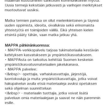
maailman kutistuminen sähköisen kommunikoinnin myötä.
Uusia termejä keksitään jatkuvasti ja vanhojen merkitykset
muotoutuvat uusiksi.
Matka termien parissa on ollut mielenkiintoinen ja täynnä
uuden oppimista, ideoita, oivalluksia sekä erinomaista
yhteistyötä eri toimijoiden välillä. Eikä yhteisen kielen
etsintä pääty tähän, vaan matka jatkuu yhä.
MAPPA pähkinänkuoressa:
• MAPPA-verkkopalvelu tarjoaa tukimateriaalia kestävän
kehityksen kasvatukseen ja ympäristökasvatukseen.
• MAPPAsta on tarkoitus kehittää Suomen keskeisin
ympäristökasvatusmateriaalien jakelukanava.
• MAPPA palvelee:
<&nbsp>- opettajia, varhaiskasvattajia, järjestöjä,
luontokouluja ja muita ympäristökasvattajia, jotka voivat
hakupalvelun avulla etsiä materiaaleja avuksi opetuksen
sekä ohjelman suunnitteluun
<&nbsp> - materiaalin tuottajia, jotka voivat lisätä
palveluun omia materiaalejaan ja saavat ne näin paremmin
esille.