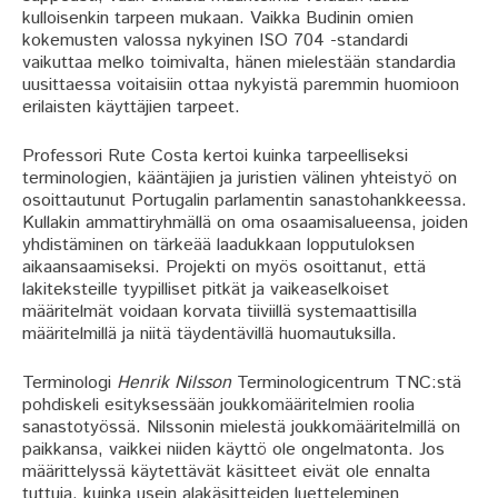
kulloisenkin tarpeen mukaan. Vaikka Budinin omien
kokemusten valossa nykyinen ISO 704 -standardi
vaikuttaa melko toimivalta, hänen mielestään standardia
uusittaessa voitaisiin ottaa nykyistä paremmin huomioon
erilaisten käyttäjien tarpeet.
Professori Rute Costa kertoi kuinka tarpeelliseksi
terminologien, kääntäjien ja juristien välinen yhteistyö on
osoittautunut Portugalin parlamentin sanastohankkeessa.
Kullakin ammattiryhmällä on oma osaamisalueensa, joiden
yhdistäminen on tärkeää laadukkaan lopputuloksen
aikaansaamiseksi. Projekti on myös osoittanut, että
lakiteksteille tyypilliset pitkät ja vaikeaselkoiset
määritelmät voidaan korvata tiiviillä systemaattisilla
määritelmillä ja niitä täydentävillä huomautuksilla.
Terminologi
Henrik Nilsson
Terminologicentrum TNC:stä
pohdiskeli esityksessään joukkomääritelmien roolia
sanastotyössä. Nilssonin mielestä joukkomääritelmillä on
paikkansa, vaikkei niiden käyttö ole ongelmatonta. Jos
määrittelyssä käytettävät käsitteet eivät ole ennalta
tuttuja, kuinka usein alakäsitteiden luetteleminen