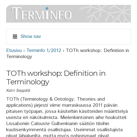
Jump to navigation
Show nav
Etusivu
›
Terminfo 1/2012
›
TOTh workshop: Definition in
Olet täällä
Terminology
TOTh workshop: Definition in
Terminology
Katri Seppälä
TOTh (Terminology & Ontology: Theories and
applications) järjesti viime marraskuussa 2011 päivän
pituisen työpajan, jossa käsiteltiin käsitteiden määrittelyä
useista eri näkökulmista. Mielenkiintoinen aihe houkutteli
Lissaboniin Calouste Gulbenkianin säätiön tiloihin
kuutisenkymmentä osallistujaa. Useimmat osallistujista
olivat lähialueilta, mutta myös pohjoismaat olivat