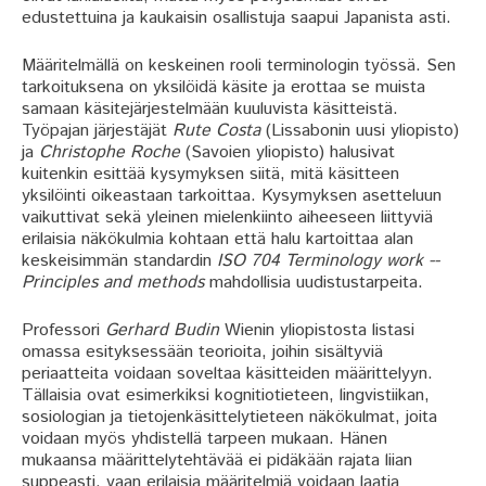
edustettuina ja kaukaisin osallistuja saapui Japanista asti.
Määritelmällä on keskeinen rooli terminologin työssä. Sen
tarkoituksena on yksilöidä käsite ja erottaa se muista
samaan käsitejärjestelmään kuuluvista käsitteistä.
Työpajan järjestäjät
Rute Costa
(Lissabonin uusi yliopisto)
ja
Christophe Roche
(Savoien yliopisto) halusivat
kuitenkin esittää kysymyksen siitä, mitä käsitteen
yksilöinti oikeastaan tarkoittaa. Kysymyksen asetteluun
vaikuttivat sekä yleinen mielenkiinto aiheeseen liittyviä
erilaisia näkökulmia kohtaan että halu kartoittaa alan
keskeisimmän standardin
ISO 704 Terminology work --
Principles and methods
mahdollisia uudistustarpeita.
Professori
Gerhard Budin
Wienin yliopistosta listasi
omassa esityksessään teorioita, joihin sisältyviä
periaatteita voidaan soveltaa käsitteiden määrittelyyn.
Tällaisia ovat esimerkiksi kognitiotieteen, lingvistiikan,
sosiologian ja tietojenkäsittelytieteen näkökulmat, joita
voidaan myös yhdistellä tarpeen mukaan. Hänen
mukaansa määrittelytehtävää ei pidäkään rajata liian
suppeasti, vaan erilaisia määritelmiä voidaan laatia