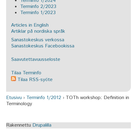
Terminfo 1/2024
Terminfo 2/2023
Terminfo 1/2023
Articles in English
Artiklar på nordiska språk
Sanastokeskus verkossa
Sanastokeskus Facebookissa
Saavutettavuusseloste
Tilaa Terminfo
Tilaa RSS-syöte
Etusivu
›
Terminfo 1/2012
›
TOTh workshop: Definition in
Olet täällä
Terminology
Rakennettu
Drupalilla