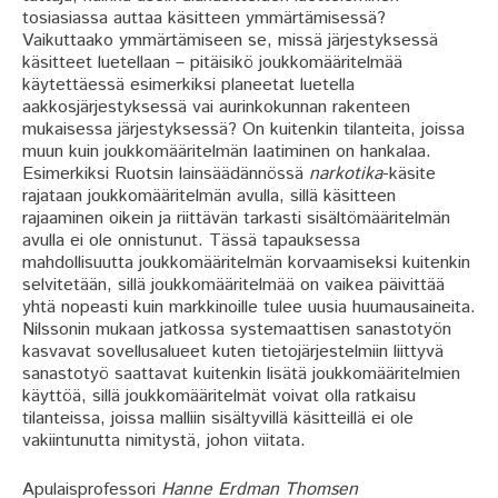
tosiasiassa auttaa käsitteen ymmärtämisessä?
Vaikuttaako ymmärtämiseen se, missä järjestyksessä
käsitteet luetellaan – pitäisikö joukkomääritelmää
käytettäessä esimerkiksi planeetat luetella
aakkosjärjestyksessä vai aurinkokunnan rakenteen
mukaisessa järjestyksessä? On kuitenkin tilanteita, joissa
muun kuin joukkomääritelmän laatiminen on hankalaa.
Esimerkiksi Ruotsin lainsäädännössä
narkotika
-käsite
rajataan joukkomääritelmän avulla, sillä käsitteen
rajaaminen oikein ja riittävän tarkasti sisältömääritelmän
avulla ei ole onnistunut. Tässä tapauksessa
mahdollisuutta joukkomääritelmän korvaamiseksi kuitenkin
selvitetään, sillä joukkomääritelmää on vaikea päivittää
yhtä nopeasti kuin markkinoille tulee uusia huumausaineita.
Nilssonin mukaan jatkossa systemaattisen sanastotyön
kasvavat sovellusalueet kuten tietojärjestelmiin liittyvä
sanastotyö saattavat kuitenkin lisätä joukkomääritelmien
käyttöä, sillä joukkomääritelmät voivat olla ratkaisu
tilanteissa, joissa malliin sisältyvillä käsitteillä ei ole
vakiintunutta nimitystä, johon viitata.
Apulaisprofessori
Hanne Erdman Thomsen