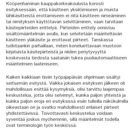
Kööpenhaminan kauppakorkeakoulusta korosti
esityksessään, että käsitteen yksilöimiseen ja muista
lähikäsitteistä erottamiseen ei riitä käsitteen nimeäminen
tai nimityksen käyttötavan selvittäminen, vaan tarvitaan
käsitepiirteiden erittelyä. Piirteiden erittely onnistuu
sisältömääritelmän avulla, kun selvitetään määriteltävän
käsitteen yläkäsite ja erottavat piirteet. Tanskassa
tutkitaankin parhaillaan, miten koneluettavaan muotoon
kirjatuista käsitepiirteistä ja niiden periytyvyyttä
koskevasta tiedosta saataisiin tukea puoliautomaattiseen
määritelmien laatimiseen.
Kaiken kaikkiaan tiiviin työpajapäivän ohjelmaan sisältyi
seitsemän esitystä. Vaikka jokaisen esityksen jälkeen oli
mahdollisuus esittää kysymyksiä, olisi tarvittu laajempaa
keskustelua, jotta olisi selvinnyt, kuinka paljon yhteistä ja
kuinka paljon eroja eri esityksissä esiin tulleilla näkökulmilla
oikeastaan on ja ovatko mahdollisesti erilaiset piirteet
yhdistettävissä. Toivottavasti keskustelua voidaan
syventää joskus myöhemmin, sillä määritelmät todella
ovat terminologin työn keskiössä.