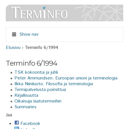
Jump to navigation
Show nav
Etusivu
›
Terminfo 6/1994
Olet täällä
Terminfo 6/1994
TSK kokoontui ja juhli
Peter Ammundsen: Euroopan unioni ja terminologia
Ilkka Niiniluoto: Filosofia ja terminologia
Termipalvelusta poimittua
Kirjallisuutta
Oikaisuja laatutermeihin
Summaries
Jaa
Facebook