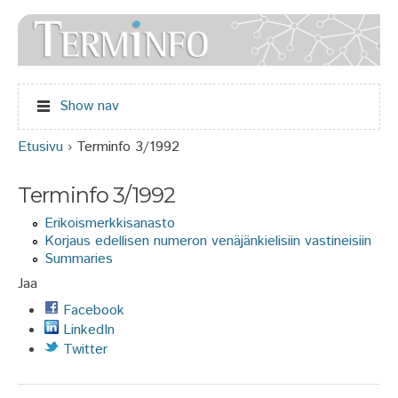
Jump to navigation
Show nav
Etusivu
›
Terminfo 3/1992
Olet täällä
Terminfo 3/1992
Erikoismerkkisanasto
Korjaus edellisen numeron venäjänkielisiin vastineisiin
Summaries
Jaa
Facebook
LinkedIn
Twitter