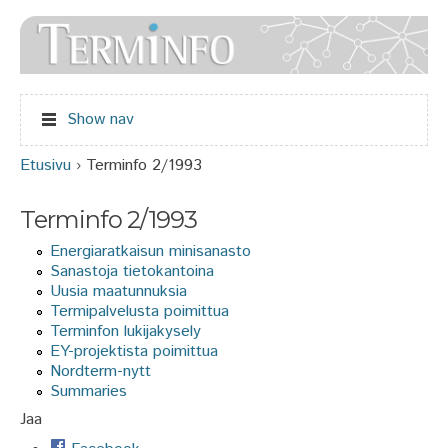
Jump to navigation
Show nav
Etusivu
›
Terminfo 2/1993
Olet täällä
Terminfo 2/1993
Energiaratkaisun minisanasto
Sanastoja tietokantoina
Uusia maatunnuksia
Termipalvelusta poimittua
Terminfon lukijakysely
EY-projektista poimittua
Nordterm-nytt
Summaries
Jaa