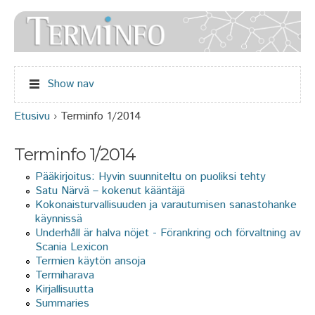
Jump to navigation
Show nav
Etusivu
›
Terminfo 1/2014
Olet täällä
Terminfo 1/2014
Pääkirjoitus: Hyvin suunniteltu on puoliksi tehty
Satu Närvä – kokenut kääntäjä
Kokonaisturvallisuuden ja varautumisen sanastohanke
käynnissä
Underhåll är halva nöjet - Förankring och förvaltning av
Scania Lexicon
Termien käytön ansoja
Termiharava
Kirjallisuutta
Summaries