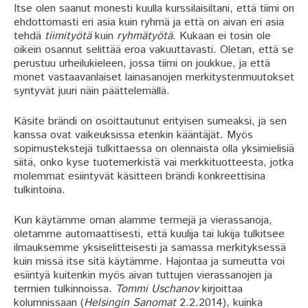
Itse olen saanut monesti kuulla kurssilaisiltani, että tiimi on
ehdottomasti eri asia kuin ryhmä ja että on aivan eri asia
tehdä
tiimityötä
kuin
ryhmätyötä
. Kukaan ei tosin ole
oikein osannut selittää eroa vakuuttavasti. Oletan, että se
perustuu urheilukieleen, jossa tiimi on joukkue, ja että
monet vastaavanlaiset lainasanojen merkitystenmuutokset
syntyvät juuri näin päättelemällä.
Käsite brändi on osoittautunut erityisen sumeaksi, ja sen
kanssa ovat vaikeuksissa etenkin kääntäjät. Myös
sopimustekstejä tulkittaessa on olennaista olla yksimielisiä
siitä, onko kyse tuotemerkistä vai merkkituotteesta, jotka
molemmat esiintyvät käsitteen brändi konkreettisina
tulkintoina.
Kun käytämme oman alamme termejä ja vierassanoja,
oletamme automaattisesti, että kuulija tai lukija tulkitsee
ilmauksemme yksiselitteisesti ja samassa merkityksessä
kuin missä itse sitä käytämme. Hajontaa ja sumeutta voi
esiintyä kuitenkin myös aivan tuttujen vierassanojen ja
termien tulkinnoissa.
Tommi Uschanov
kirjoittaa
kolumnissaan (
Helsingin Sanomat
2.2.2014), kuinka