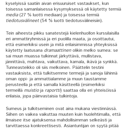
kyselyissä saatiin aivan erisuuruiset vastaukset, kun
toisessa samanlaisessa kysymyksessä oli käytetty termiä
media
(27 % luotti mediaan) ja toisessa termiä
tiedotusvälineet
(54 % luotti tiedotusvälineisiin).
Tein aiheesta pikku sanatestejä kielenhuollon kurssilaisilla
eri ammattiryhmissä ja eri puolilla maata, ja osoittautui,
että esimerkiksi usein ja mitä erilaisimmissa yhteyksissä
käytetty laatusana
dramaattinen
olikin melko sumea: se
sai muun muassa tulkinnat järkyttävä, mullistava,
jännittävä, mahtava, vaikuttava, kamala, ikävä ja synkkä.
Tunneasteikko oli siis melkoinen. Päättelin testini
vastauksista, että tulkitsemme termejä ja sanoja lähinnä
oman oppi- ja ammattialamme ja muun taustamme
perusteella ja että samalla käsitteellä (esimerkiksi
termeillä
muistio
ja
raportti
) saattaa olla eri yhteisöissä
erilaisia, jopa päinvastaisia tulkintoja.
Sumeus ja tulkitseminen ovat aina mukana viestinnässä.
Siihen on vaikea vaikuttaa muuten kuin huolehtimalla, että
ilmaisee itse ajatuksensa mahdollisimman selkeästi ja
tarvittaessa konkreettisesti. Asiantuntijan on syytä pitää