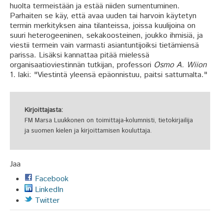
huolta termeistään ja estää niiden sumentuminen.
Parhaiten se käy, että avaa uuden tai harvoin käytetyn
termin merkityksen aina tilanteissa, joissa kuulijoina on
suuri heterogeeninen, sekakoosteinen, joukko ihmisiä, ja
viestii termein vain varmasti asiantuntijoiksi tietämiensä
parissa. Lisäksi kannattaa pitää mielessä
organisaatioviestinnän tutkijan, professori
Osmo A. Wiion
1. laki: "Viestintä yleensä epäonnistuu, paitsi sattumalta."
Kirjoittajasta:
FM Marsa Luukkonen on toimittaja-kolumnisti, tietokirjailija
ja suomen kielen ja kirjoittamisen kouluttaja.
Jaa
Facebook
LinkedIn
Twitter