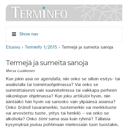
Jump to navigation
Show nav
Etusivu
›
Terminfo 1/2015
›
Termejä ja sumeita sanoja
Olet täällä
Termejä ja sumeita sanoja
Marsa Luukkonen
Kun jokin asia on
agendalla
, niin onko se silloin esitys- tai
asialistalla tai toimintaohjelmassa? Vai onko se
summittaisesti vain suunnitelmissa tai vaikkapa perheen
viikonlopun ohjelmassa? Kun joku
artikuloi
hyvin, niin
ääntääkö hän hyvin vai sanooko vain ylipäänsä asiansa?
Onko
brändi
tavaramerkki, tuotemerkki vai merkkituote
vai arvostettu tuote, yritys tai henkilö – vai onko se
alkoholia? Onko
tiimi
sama asia kuin ryhmä? Tällaisia
kysymyksiä joutuu pohtimaan mielessään tuon tuostakin,