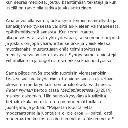
kun seuraa medioita, joutuu kääntämään tekstejä ja kun
itsellä on tarve olla tarkka ja yksiselitteinen.
Aina ei voi olla varma, onko kyse termin määritellystä ja
sanakirjamerkityksestä vai siitä arkikieleen valahtaneesta,
epätäsmällisestä sanasta. Kun termi irtautuu
alkuperäisestä käyttöyhteydestään, se sumenee helposti,
ja joskus on jopa vaara, ettei se arki- ja yleiskielessä
muotisanaksi muututtuaan enää toimi sovitussa
merkityksessään luotettavasti. Syntyy sumeita viestejä,
virhetulkintoja ja ongelmia esimerkiksi käännöstyössä.
Sama pätee myös etenkin tuoreisiin vierassanoihin.
Lisäksi saattaa käydä niin, että vierassanalla ajatellaan
olevan eri merkitys kuin sen omakielisellä vastineella.
Peter Nyman
kertoo tästä
Mediaplanetissa
(2/2014)
mainion esimerkin. Hän sanoo kysyvänsä kuulijoilta,
tietääkö kukaan, mitä eroa on moderaattorilla ja
juontajalla, ja jatkaa: "Paljastan lopulta, että
moderaattorilla ja juontajalla ei ole eroa — paitsi, että
moderaattori kuulostaa tärkeämmältä ja fiksummalta."