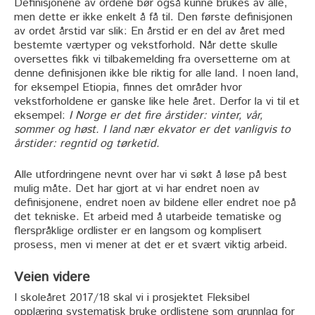
Definisjonene av ordene bør også kunne brukes av alle,
men dette er ikke enkelt å få til. Den første definisjonen
av ordet årstid var slik: En årstid er en del av året med
bestemte værtyper og vekstforhold. Når dette skulle
oversettes fikk vi tilbakemelding fra oversetterne om at
denne definisjonen ikke ble riktig for alle land. I noen land,
for eksempel Etiopia, finnes det områder hvor
vekstforholdene er ganske like hele året. Derfor la vi til et
eksempel:
I Norge er det fire årstider: vinter, vår,
sommer og høst. I land nær ekvator er det vanligvis to
årstider: regntid og tørketid.
Alle utfordringene nevnt over har vi søkt å løse på best
mulig måte. Det har gjort at vi har endret noen av
definisjonene, endret noen av bildene eller endret noe på
det tekniske. Et arbeid med å utarbeide tematiske og
flerspråklige ordlister er en langsom og komplisert
prosess, men vi mener at det er et svært viktig arbeid.
Veien videre
I skoleåret 2017/18 skal vi i prosjektet Fleksibel
opplæring systematisk bruke ordlistene som grunnlag for