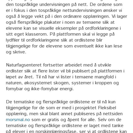
den tospråklige undervisningen på nett. De ordene som
er i fokus i den tospråklige nettundervisningen ønsker vi
også å legge vekt på i den ordinære opplæringen. Vi lager
også flerspråklige plakater i noen av temaene slik at
elevene kan se visuelle eksempler på ordforklaringene i
sitt eget klasserom. På plattformen skal vi legge på
lydfiler til ordforklaringene slik at ordlistene blir
tilgjengelige for de elevene som eventuelt ikke kan lese
og skrive.
Naturfagsenteret fortsetter arbeidet med å utvikle
ordlister slik at flere lister vil bli publisert på plattformen i
løpet av året. Til nå har vi lister i temaene mangfold i
naturen, økosystemet skogen, systemer i kroppen og
fornybar og ikke-fornybar energi.
De tematiske og flerspråklige ordlistene er til nå kun
tilgjengelige for de som er med i prosjektet Fleksibel
opplæring, men skal blant annet publiseres på nettsiden
morsmal.no
som er gratis og åpent for alle. Selv om de
tematiske og flerspråklige ordlistene er laget med tanke
på elever i en norskinnlæringsfase, ser vi at ordlistene kan