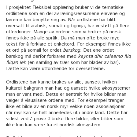
I prosjektet Fleksibel opplæring bruker vi de tematiske
ordlistene som en del av læringsressursene elevene og
lærerne kan benytte seg av. Når ordlistene har blitt
oversatt til arabisk, somali og tigrinja, har vi støtt på flere
utfordringer. Mange av ordene som vi bruker på norsk,
finnes ikke på alle språk. Da må man ofte bruke mye
tekst for å forklare et enkeltord. For eksempel finnes ikke
et ord på somali for ordet
barskog
. Det ene ordet
barskog må derfor forklares med
keynta dhir caleemo fiiq
fiiqan leh
(en samling av trær som har blader av bar).
Dette kan være utfordrende for oversetterne.
Ordlistene bør kunne brukes av alle, uansett hvilken
kulturell bakgrunn man har, og uansett hvilke økosystemer
man er vant med. Dette er sentralt for hvilke bilder man
velger å visualisere ordene med. For eksempel trenger
ikke et bilde av en norsk myr vekke noen assosiasjoner
når myr kan se helt annerledes ut i andre land. Dette har
vi løst ved å prøve å bruke flere bilder, eller bilder som
ikke kun kan være fra et nordisk økosystem.