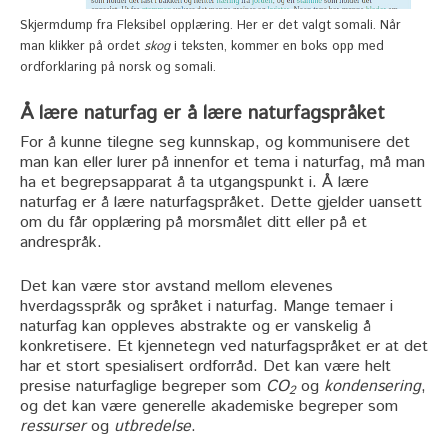
Skjermdump fra Fleksibel opplæring. Her er det valgt somali. Når
man klikker på ordet
skog
i teksten, kommer en boks opp med
ordforklaring på norsk og somali.
Å lære naturfag er å lære naturfagspråket
For å kunne tilegne seg kunnskap, og kommunisere det
man kan eller lurer på innenfor et tema i naturfag, må man
ha et begrepsapparat å ta utgangspunkt i. Å lære
naturfag er å lære naturfagspråket. Dette gjelder uansett
om du får opplæring på morsmålet ditt eller på et
andrespråk.
Det kan være stor avstand mellom elevenes
hverdagsspråk og språket i naturfag. Mange temaer i
naturfag kan oppleves abstrakte og er vanskelig å
konkretisere. Et kjennetegn ved naturfagspråket er at det
har et stort spesialisert ordforråd. Det kan være helt
presise naturfaglige begreper som
CO
og
kondensering
,
2
og det kan være generelle akademiske begreper som
ressurser
og
utbredelse
.