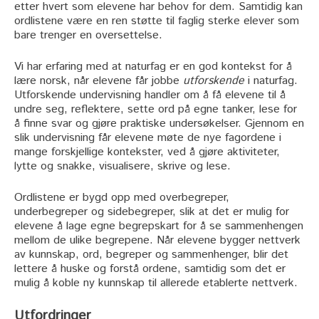
etter hvert som elevene har behov for dem. Samtidig kan
ordlistene være en ren støtte til faglig sterke elever som
bare trenger en oversettelse.
Vi har erfaring med at naturfag er en god kontekst for å
lære norsk, når elevene får jobbe
utforskende
i naturfag.
Utforskende undervisning handler om å få elevene til å
undre seg, reflektere, sette ord på egne tanker, lese for
å finne svar og gjøre praktiske undersøkelser. Gjennom en
slik undervisning får elevene møte de nye fagordene i
mange forskjellige kontekster, ved å gjøre aktiviteter,
lytte og snakke, visualisere, skrive og lese.
Ordlistene er bygd opp med overbegreper,
underbegreper og sidebegreper, slik at det er mulig for
elevene å lage egne begrepskart for å se sammenhengen
mellom de ulike begrepene. Når elevene bygger nettverk
av kunnskap, ord, begreper og sammenhenger, blir det
lettere å huske og forstå ordene, samtidig som det er
mulig å koble ny kunnskap til allerede etablerte nettverk.
Utfordringer