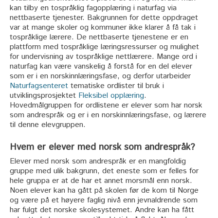
kan tilby en tospråklig fagopplæring i naturfag via
nettbaserte tjenester. Bakgrunnen for dette oppdraget
var at mange skoler og kommuner ikke klarer å få tak i
tospråklige lærere. De nettbaserte tjenestene er en
plattform med tospråklige læringsressurser og mulighet
for undervisning av tospråklige nettlærere. Mange ord i
naturfag kan være vanskelig å forstå for en del elever
som er i en norskinnlæringsfase, og derfor utarbeider
Naturfagsenteret
tematiske ordlister til bruk i
utviklingsprosjektet
Fleksibel opplæring
.
Hovedmålgruppen for ordlistene er elever som har norsk
som andrespråk og er i en norskinnlæringsfase, og lærere
til denne elevgruppen.
Hvem er elever med norsk som andrespråk?
Elever med norsk som andrespråk er en mangfoldig
gruppe med ulik bakgrunn, det eneste som er felles for
hele gruppa er at de har et annet morsmål enn norsk.
Noen elever kan ha gått på skolen før de kom til Norge
og være på et høyere faglig nivå enn jevnaldrende som
har fulgt det norske skolesystemet. Andre kan ha fått