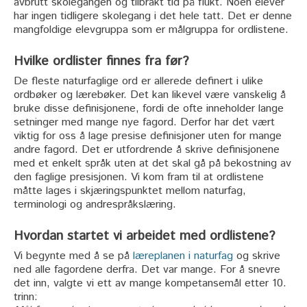
avbrutt skolegangen og tilbrakt tid på flukt. Noen elever
har ingen tidligere skolegang i det hele tatt. Det er denne
mangfoldige elevgruppa som er målgruppa for ordlistene.
Hvilke ordlister finnes fra før?
De fleste naturfaglige ord er allerede definert i ulike
ordbøker og lærebøker. Det kan likevel være vanskelig å
bruke disse definisjonene, fordi de ofte inneholder lange
setninger med mange nye fagord. Derfor har det vært
viktig for oss å lage presise definisjoner uten for mange
andre fagord. Det er utfordrende å skrive definisjonene
med et enkelt språk uten at det skal gå på bekostning av
den faglige presisjonen. Vi kom fram til at ordlistene
måtte lages i skjæringspunktet mellom naturfag,
terminologi og andrespråkslæring.
Hvordan startet vi arbeidet med ordlistene?
Vi begynte med å se på
læreplanen i naturfag
og skrive
ned alle fagordene derfra. Det var mange. For å snevre
det inn, valgte vi ett av mange kompetansemål etter 10.
trinn: