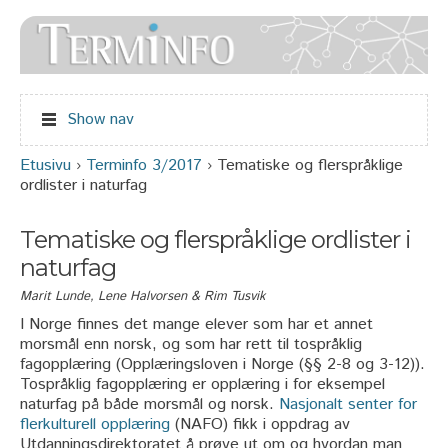
Jump to navigation
Show nav
Etusivu
›
Terminfo 3/2017
›
Tematiske og flerspråklige
Olet täällä
ordlister i naturfag
Tematiske og flerspråklige ordlister i
naturfag
Marit Lunde, Lene Halvorsen & Rim Tusvik
I Norge finnes det mange elever som har et annet
morsmål enn norsk, og som har rett til tospråklig
fagopplæring (Opplæringsloven i Norge (§§ 2-8 og 3-12)).
Tospråklig fagopplæring er opplæring i for eksempel
naturfag på både morsmål og norsk.
Nasjonalt senter for
flerkulturell opplæring
(NAFO) fikk i oppdrag av
Utdanningsdirektoratet å prøve ut om og hvordan man