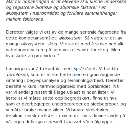
Mål for opplæringen er at elevene skal kunne undersøke
og registrere biotiske og abiotiske faktorer i et
økosystem i nærområdet og forklare sammenhenger
mellom faktorene.
Deretter valgte vi ett av de mange sentrale fagordene fra
dette kompetansemålet:
økosystem
. Så valgte vi ett av
mange økosystem:
skog
. Vi startet med å skrive ned alle
naturfagord vi kom på som var relevante for skog. Men
hva skulle vi gjøre videre?
Løsningen var å ta kontakt med
Språkrådet
. Vi bestilte
Termlosen
, som er et lite hefte med en grunnleggende
innføring i begrepsanalyse og terminologiarbeid. Deretter
bestilte vi kurs i terminologiarbeid med Språkrådet. Nå
var vi endelig rustet til å lage utkast til noen lister. Vi
lærte at vi måtte sette opp begrepskart, finne ut hva
som er overbegreper, underbegreper og sidebegreper, og
vi måtte bruke mange kilder. Vi brukte skolebøker,
leksikon, norsk ordliste, Lexin m.m., før vi kunne lande på
vår egen definisjon spesielt tilpasset vår målgruppe.