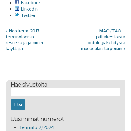
Facebook
LinkedIn
Twitter
‹ Nordterm 2017 –
MAO/TAO –
terminologisia
pitkäkestoista
resursseja ja niiden
ontologiakehitystä
käyttäjiä
museoalan tarpeisiin ›
Hae sivustolta
Etsi
Uusimmat numerot
Terminfo 2/2024