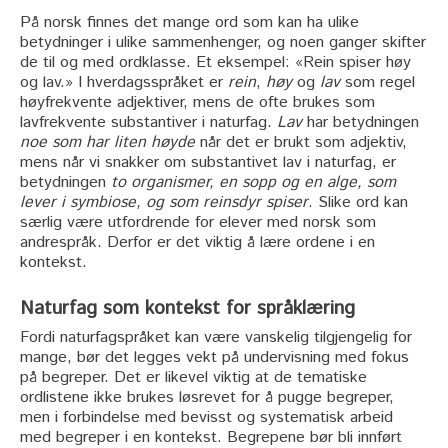
På norsk finnes det mange ord som kan ha ulike
betydninger i ulike sammenhenger, og noen ganger skifter
de til og med ordklasse. Et eksempel: «Rein spiser høy
og lav.» I hverdagsspråket er
rein
,
høy
og
lav
som regel
høyfrekvente adjektiver, mens de ofte brukes som
lavfrekvente substantiver i naturfag.
Lav
har betydningen
noe som har liten høyde
når det er brukt som adjektiv,
mens når vi snakker om substantivet lav i naturfag, er
betydningen
to organismer, en sopp og en alge, som
lever i symbiose, og som reinsdyr spiser
. Slike ord kan
særlig være utfordrende for elever med norsk som
andrespråk. Derfor er det viktig å lære ordene i en
kontekst.
Naturfag som kontekst for språklæring
Fordi naturfagspråket kan være vanskelig tilgjengelig for
mange, bør det legges vekt på undervisning med fokus
på begreper. Det er likevel viktig at de tematiske
ordlistene ikke brukes løsrevet for å pugge begreper,
men i forbindelse med bevisst og systematisk arbeid
med begreper i en kontekst. Begrepene bør bli innført