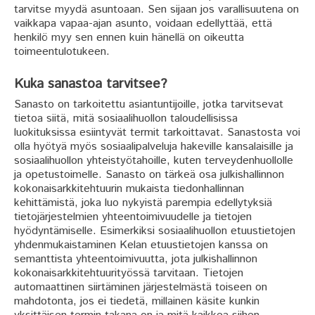
tarvitse myydä asuntoaan. Sen sijaan jos varallisuutena on
vaikkapa vapaa-ajan asunto, voidaan edellyttää, että
henkilö myy sen ennen kuin hänellä on oikeutta
toimeentulotukeen.
Kuka sanastoa tarvitsee?
Sanasto on tarkoitettu asiantuntijoille, jotka tarvitsevat
tietoa siitä, mitä sosiaalihuollon taloudellisissa
luokituksissa esiintyvät termit tarkoittavat. Sanastosta voi
olla hyötyä myös sosiaalipalveluja hakeville kansalaisille ja
sosiaalihuollon yhteistyötahoille, kuten terveydenhuollolle
ja opetustoimelle. Sanasto on tärkeä osa julkishallinnon
kokonaisarkkitehtuurin mukaista tiedonhallinnan
kehittämistä, joka luo nykyistä parempia edellytyksiä
tietojärjestelmien yhteentoimivuudelle ja tietojen
hyödyntämiselle. Esimerkiksi sosiaalihuollon etuustietojen
yhdenmukaistaminen Kelan etuustietojen kanssa on
semanttista yhteentoimivuutta, jota julkishallinnon
kokonaisarkkitehtuurityössä tarvitaan. Tietojen
automaattinen siirtäminen järjestelmästä toiseen on
mahdotonta, jos ei tiedetä, millainen käsite kunkin