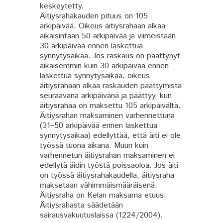
keskeytetty.
Äitiysrahakauden pituus on 105
arkipäivää. Oikeus äitiysrahaan alkaa
aikaisintaan 50 arkipäivää ja viimeistään
30 arkipäivää ennen laskettua
synnytysaikaa. Jos raskaus on päättynyt
aikaisemmin kuin 30 arkipäivää ennen
laskettua synnytysaikaa, oikeus
äitiysrahaan alkaa raskauden päättymistä
seuraavana arkipäivänä ja päättyy, kun
äitiysrahaa on maksettu 105 arkipäivältä.
Äitiysrahan maksaminen varhennettuna
(31–50 arkipäivää ennen laskettua
synnytysaikaa) edellyttää, että äiti ei ole
työssä tuona aikana. Muun kuin
varhennetun äitiysrahan maksaminen ei
edellytä äidin työstä poissaoloa. Jos äiti
on työssä äitiysrahakaudella, äitiysraha
maksetaan vähimmäismääräisenä.
Äitiysraha on Kelan maksama etuus.
Äitiysrahasta säädetään
sairausvakuutuslaissa (1224/2004).