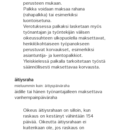
perusteen mukaan.
Palkka voidaan maksaa rahana
(rahapalkka) tai esimerkiksi
luontoisetuna.
Verotuksessa palkaksi lasketaan myös
työnantajan ja työntekijän välisen
oikeussuhteen ulkopuolella maksettavat,
henkilökohtaiseen työpanokseen
perustuvat korvaukset, esimerkiksi
asiantuntija- ja luentopalkkiot.
Yleiskielessä palkalla tarkoitetaan työstä
säännöllisesti maksettavaa korvausta.
äitiysraha
mieluummin kuin: äitiyspäiväraha
äidille tai hänen työnantajalleen maksettava
vanhempainpäiväraha
Oikeus äitiysrahaan on silloin, kun
raskaus on kestänyt vähintään 154
päivää. Oikeutta äitiys­rahaan ei
kuitenkaan ole, jos raskaus on