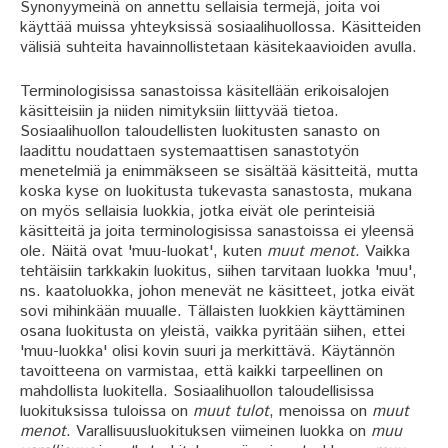
Synonyymeinä on annettu sellaisia termejä, joita voi
käyttää muissa yhteyksissä sosiaalihuollossa. Käsitteiden
välisiä suhteita havainnollistetaan käsitekaavioiden avulla.
Terminologisissa sanastoissa käsitellään erikoisalojen
käsitteisiin ja niiden nimityksiin liittyvää tietoa.
Sosiaalihuollon taloudellisten luokitusten sanasto on
laadittu noudattaen systemaattisen sanastotyön
menetelmiä ja enimmäkseen se sisältää käsitteitä, mutta
koska kyse on luokitusta tukevasta sanastosta, mukana
on myös sellaisia luokkia, jotka eivät ole perinteisiä
käsitteitä ja joita terminologisissa sanastoissa ei yleensä
ole. Näitä ovat 'muu-luokat', kuten
muut menot
. Vaikka
tehtäisiin tarkkakin luokitus, siihen tarvitaan luokka 'muu',
ns. kaatoluokka, johon menevät ne käsitteet, jotka eivät
sovi mihinkään muualle. Tällaisten luokkien käyttäminen
osana luokitusta on yleistä, vaikka pyritään siihen, ettei
'muu-luokka' olisi kovin suuri ja merkittävä. Käytännön
tavoitteena on varmistaa, että kaikki tarpeellinen on
mahdollista luokitella. Sosiaalihuollon taloudellisissa
luokituksissa tuloissa on
muut tulot
, menoissa on
muut
menot
. Varallisuusluokituksen viimeinen luokka on
muu