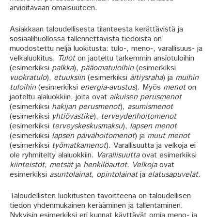
arvioitavaan omaisuuteen.
Asiakkaan taloudellisesta tilanteesta kerättävistä ja
sosiaalihuollossa tallennettavista tiedoista on
muodostettu neljä luokitusta: tulo-, meno-, varallisuus- ja
velkaluokitus.
Tulot
on jaoteltu tarkemmin ansiotuloihin
(esimerkiksi
palkka
),
pääomatuloihin
(esimerkiksi
vuokratulo
),
etuuksiin
(esimerkiksi
äitiysraha
) ja
muihin
tuloihin
(esimerkiksi
energia-avustus
). Myös
menot
on
jaoteltu alaluokkiin, joita ovat
aikuisen perusmenot
(esimerkiksi
hakijan
perusmenot
),
asumismenot
(esimerkiksi
yhtiövastike
),
terveydenhoitomenot
(esimerkiksi
terveyskeskusmaksu
),
lapsen menot
(esimerkiksi
lapsen päivähoitomenot
) ja
muut menot
(esimerkiksi
työmatkamenot
). Varallisuutta ja velkoja ei
ole ryhmitelty alaluokkiin.
Varallisuutta
ovat esimerkiksi
kiinteistöt
,
metsät
ja
henkilöautot
.
Velkoja
ovat
esimerkiksi
asuntolainat
,
opintolainat
ja
elatusapuvelat
.
Taloudellisten luokitusten tavoitteena on taloudellisen
tiedon yhdenmukainen kerääminen ja tallentaminen.
Nykyisin esimerkiksi eri kunnat käyttävät omia meno- ja