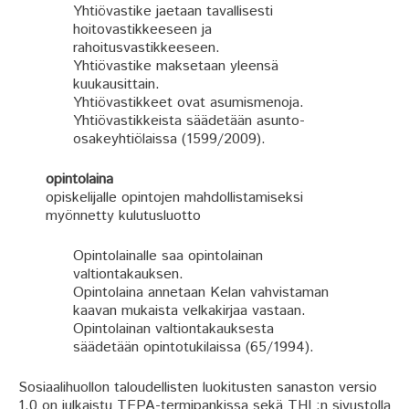
Yhtiövastike jaetaan tavallisesti
hoitovastikkeeseen ja
rahoitusvastikkeeseen.
Yhtiövastike maksetaan yleensä
kuukausittain.
Yhtiövastikkeet ovat asumismenoja.
Yhtiövastikkeista säädetään asunto-
osakeyhtiölaissa (1599/2009).
opintolaina
opiskelijalle opintojen mahdollistamiseksi
myönnetty kulutusluotto
Opintolainalle saa opintolainan
valtiontakauksen.
Opintolaina annetaan Kelan vahvistaman
kaavan mukaista velkakirjaa vastaan.
Opintolainan valtiontakauksesta
säädetään opintotukilaissa (65/1994).
Sosiaalihuollon taloudellisten luokitusten sanaston versio
1.0 on julkaistu TEPA-termipankissa sekä THL:n sivustolla