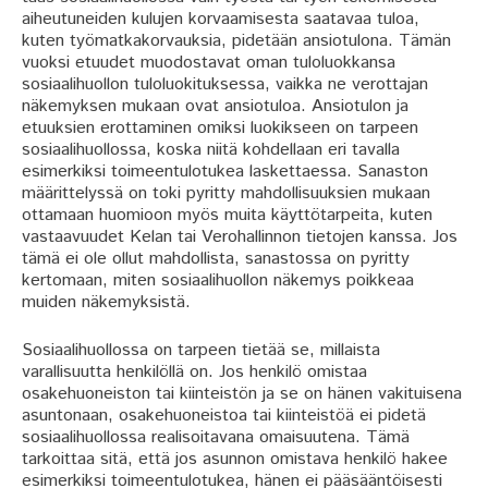
aiheutuneiden kulujen korvaamisesta saatavaa tuloa,
kuten työmatkakorvauksia, pidetään ansiotulona. Tämän
vuoksi etuudet muodostavat oman tuloluokkansa
sosiaalihuollon tuloluokituksessa, vaikka ne verottajan
näkemyksen mukaan ovat ansiotuloa. Ansiotulon ja
etuuksien erottaminen omiksi luokikseen on tarpeen
sosiaalihuollossa, koska niitä kohdellaan eri tavalla
esimerkiksi toimeentulotukea laskettaessa. Sanaston
määrittelyssä on toki pyritty mahdollisuuksien mukaan
ottamaan huomioon myös muita käyttötarpeita, kuten
vastaavuudet Kelan tai Verohallinnon tietojen kanssa. Jos
tämä ei ole ollut mahdollista, sanastossa on pyritty
kertomaan, miten sosiaalihuollon näkemys poikkeaa
muiden näkemyksistä.
Sosiaalihuollossa on tarpeen tietää se, millaista
varallisuutta henkilöllä on. Jos henkilö omistaa
osakehuoneiston tai kiinteistön ja se on hänen vakituisena
asuntonaan, osakehuoneistoa tai kiinteistöä ei pidetä
sosiaalihuollossa realisoitavana omaisuutena. Tämä
tarkoittaa sitä, että jos asunnon omistava henkilö hakee
esimerkiksi toimeentulotukea, hänen ei pääsääntöisesti