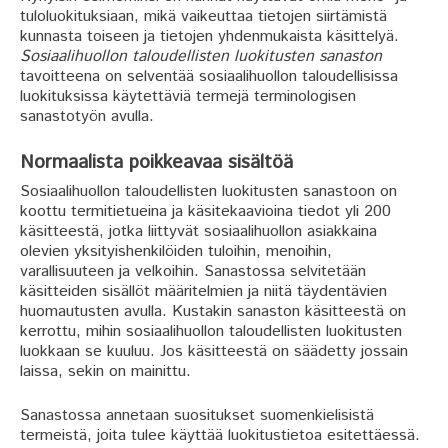
tuloluokituksiaan, mikä vaikeuttaa tietojen siirtämistä
kunnasta toiseen ja tietojen yhdenmukaista käsittelyä.
Sosiaalihuollon taloudellisten luokitusten sanaston
tavoitteena on selventää sosiaalihuollon taloudellisissa
luokituksissa käytettäviä termejä terminologisen
sanastotyön avulla.
Normaalista poikkeavaa sisältöä
Sosiaalihuollon taloudellisten luokitusten sanastoon on
koottu termitietueina ja käsitekaavioina tiedot yli 200
käsitteestä, jotka liittyvät sosiaalihuollon asiakkaina
olevien yksityishenkilöiden tuloihin, menoihin,
varallisuuteen ja velkoihin. Sanastossa selvitetään
käsitteiden sisällöt määritelmien ja niitä täydentävien
huomautusten avulla. Kustakin sanaston käsitteestä on
kerrottu, mihin sosiaalihuollon taloudellisten luokitusten
luokkaan se kuuluu. Jos käsitteestä on säädetty jossain
laissa, sekin on mainittu.
Sanastossa annetaan suositukset suomenkielisistä
termeistä, joita tulee käyttää luokitustietoa esitettäessä.