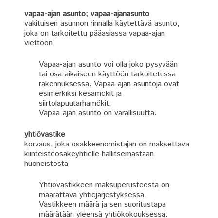
vapaa-ajan asunto; vapaa-ajanasunto
vakituisen asunnon rinnalla käytettävä asunto,
joka on tarkoitettu pääasiassa vapaa-ajan
viettoon
Vapaa-ajan asunto voi olla joko pysyvään
tai osa-aikaiseen käyttöön tarkoitetussa
rakennuksessa. Vapaa-ajan asuntoja ovat
esimerkiksi kesämökit ja
siirtolapuutarhamökit.
Vapaa-ajan asunto on varallisuutta.
yhtiövastike
korvaus, joka osakkeenomistajan on maksettava
kiinteistöosakeyhtiölle hallitsemastaan
huoneistosta
Yhtiövastikkeen maksuperusteesta on
määrättävä yhtiöjärjestyksessä.
Vastikkeen määrä ja sen suoritustapa
määrätään yleensä yhtiökokouksessa.