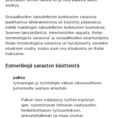
yksittäisen termin takana on ja mitä kaikkea siihen
sisältyy.
Sosiaalihuollon taloudellisten luokitusten sanastoa
laadittaessa lähdeaineistona on käytetty pääasiassa
edellä mainittujen taloudellisten luokitusten luonnoksia,
Suomen lainsäädäntöä, ministeriöiden oppaita, Kelan
1
terminologista sanastoa
ja sosiaalihuollon asiantuntijoita.
Kelan terminologista sanastoa on hyödynnetty varsinkin
etuuksien osalta, koska suuri osa etuuksista on Kelan
maksamia.
Esimerkkejä sanaston käsitteistä
palkka
työnantajan ja työntekijän välisen oikeussuhteen
perusteella saatava ansiotulo
Palkan taso määräytyy työhön käytetyn
ajan, suoritettavan tehtävän vaativuuden,
henkilö­kohtaisen työsuorituksen,
ammatinhallinnan tai muun sovitun