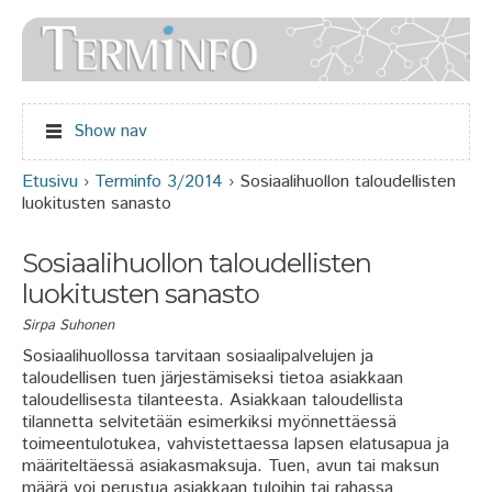
Jump to navigation
Show nav
Etusivu
›
Terminfo 3/2014
›
Sosiaalihuollon taloudellisten
Olet täällä
luokitusten sanasto
Sosiaalihuollon taloudellisten
luokitusten sanasto
Sirpa Suhonen
Sosiaalihuollossa tarvitaan sosiaalipalvelujen ja
taloudellisen tuen järjestämiseksi tietoa asiakkaan
taloudellisesta tilanteesta. Asiakkaan taloudellista
tilannetta selvitetään esimerkiksi myönnettäessä
toimeentulotukea, vahvistettaessa lapsen elatusapua ja
määriteltäessä asiakasmaksuja. Tuen, avun tai maksun
määrä voi perustua asiakkaan tuloihin tai rahassa