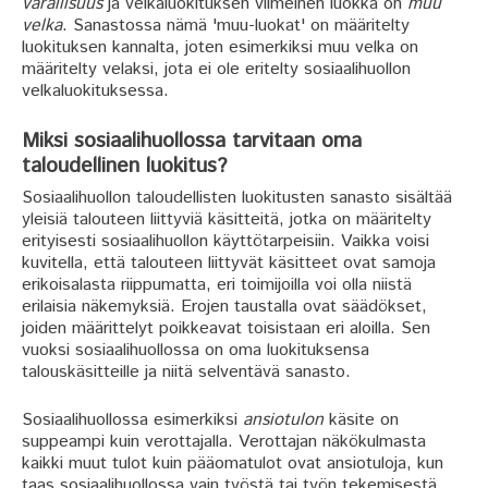
varallisuus
ja velkaluokituksen viimeinen luokka on
muu
velka
. Sanastossa nämä 'muu-luokat' on määritelty
luokituksen kannalta, joten esimerkiksi muu velka on
määritelty velaksi, jota ei ole eritelty sosiaalihuollon
velkaluokituksessa.
Miksi sosiaalihuollossa tarvitaan oma
taloudellinen luokitus?
Sosiaalihuollon taloudellisten luokitusten sanasto sisältää
yleisiä talouteen liittyviä käsitteitä, jotka on määritelty
erityisesti sosiaalihuollon käyttötarpeisiin. Vaikka voisi
kuvitella, että talouteen liittyvät käsitteet ovat samoja
erikoisalasta riippumatta, eri toimijoilla voi olla niistä
erilaisia näkemyksiä. Erojen taustalla ovat säädökset,
joiden määrittelyt poikkeavat toisistaan eri aloilla. Sen
vuoksi sosiaalihuollossa on oma luokituksensa
talouskäsitteille ja niitä selventävä sanasto.
Sosiaalihuollossa esimerkiksi
ansiotulon
käsite on
suppeampi kuin verottajalla. Verottajan näkökulmasta
kaikki muut tulot kuin pääomatulot ovat ansiotuloja, kun
taas sosiaalihuollossa vain työstä tai työn tekemisestä