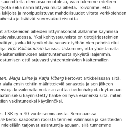
 suunnitteilla olennaisia muutoksia, vaan tulemme edelleen
työtä sekä näihin liittyviä muita aiheita. Toivomme, että
ukijoita ja monipuolistuvat mahdollisuudet viitata verkkolehden
aiheista ja lisäävät vuorovaikutteisuutta.
t artikkeleiden aiheiden liittymäkohdat alallamme käynnissä
tulevaisuudessa. Yksi kehityssuunnista on tietojärjestelmien
lityö, jonka liittymäkohtia sanastotyöhön olen pohdiskellut
lija
Virpi Kalliokuusen
kanssa. Uskomme, että yhdistämällä
 käsitemallinnuksen asiantuntemusta nykyistä laajemmin,
ostumisen että sujuvasti yhteentoimivien käsitemallien
nen
,
Marja Laine
ja
Katja Viberg
kertovat artikkelissaan siitä,
alalla ensin tehtiin määritteleviä sanastoja ja sen jälkeen
eistoja kuvailemalla voitaisiin auttaa tiedonhakijoita löytämään
aatimiseksi käynnistetty hanke on hyvä esimerkki siitä, miten
llen vakiintuneeksi käytännöksi.
s TSK ry:n 40-vuotisseminaarista. Seminaarissa
ere
kertoi säädösten roolista termien valinnassa ja käsitteiden
 mielellään tarjoavat asiantuntija-apuaan, sillä tunnemme