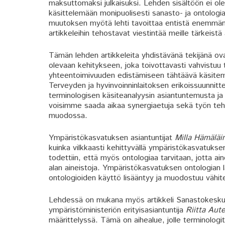
maksuttomaksi julkaisuksi. Lehden sisältöön ei ole
käsittelemään monipuolisesti sanasto- ja ontologia
muutoksen myötä lehti tavoittaa entistä enemmän l
artikkeleihin tehostavat viestintää meille tärkeistä 
Tämän lehden artikkeleita yhdistävänä tekijänä ova
olevaan kehitykseen, joka toivottavasti vahvistuu 
yhteentoimivuuden edistämiseen tähtäävä käsitemal
Terveyden ja hyvinvoinninlaitoksen erikoissuunnitte
terminologisen käsiteanalyysin asiantuntemusta ja
voisimme saada aikaa synergiaetuja sekä työn teh
muodossa.
Ympäristökasvatuksen asiantuntijat
Milla Hämäläi
kuinka vilkkaasti kehittyvällä ympäristökasvatuksen 
todettiin, että myös ontologiaa tarvitaan, jotta ain
alan aineistoja. Ympäristökasvatuksen ontologian l
ontologioiden käyttö lisääntyy ja muodostuu vähite
Lehdessä on mukana myös artikkeli Sanastokesku
ympäristöministeriön erityisasiantuntija
Riitta Aut
määrittelyssä. Tämä on aihealue, jolle terminologit