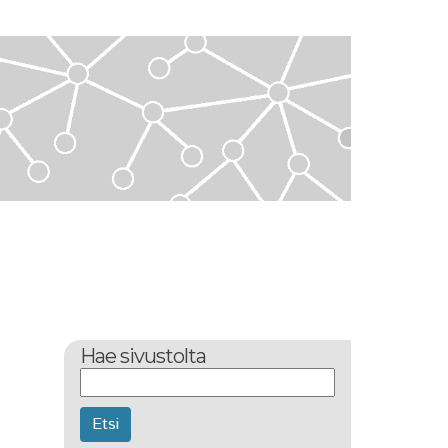
Hae sivustolta
Etsi