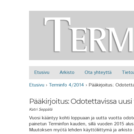
Etusivu
Arkisto
Ota yhteyttä
Tieto
Päävalikko
Etusivu
›
Terminfo 4/2014
›
Pääkirjoitus: Odotetta
Olet täällä
Pääkirjoitus: Odotettavissa uusi
Katri Seppälä
Vuosi kääntyy kohti loppuaan ja uutta vuotta odo
painetun Terminfon kauden, sillä vuoden 2015 alu
Muutoksen myötä lehden käyttöliittymä ja arkisto u