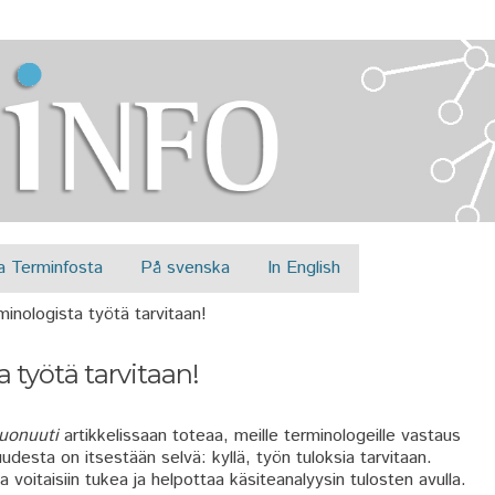
Jump to navigation
a Terminfosta
På svenska
In English
rminologista työtä tarvitaan!
a työtä tarvitaan!
Suonuuti
artikkelissaan toteaa, meille terminologeille vastaus
desta on itsestään selvä: kyllä, työn tuloksia tarvitaan.
a voitaisiin tukea ja helpottaa käsiteanalyysin tulosten avulla.