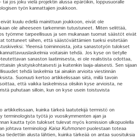
 jos joku vielä projektin alussa epäröikin, loppusuoralle
ologisen työn kannattajien joukkoon.
ivät kuulu edellä mainittuun joukkoon, eivät ole
nakaan ole aiheeseen tarkemmin tutustuneet. Miten selittää,
 jos työmme tarpeellisuus ja sen mukanaan tuomat säästöt eivät
vat tottuneet siihen, että säästöväittämien tueksi esitetään
skiveksi: Yleensä toiminnoista, joita sanastotyön tulokset
 kannattavuuslaskelmia voitaisiin tehdä. Jos kyse on tietylle
teutettavan sanaston laatimisesta, ei ole realistista odottaa,
ttaisiin yksityiskohtaisesti ja kuitenkin laaja-alaisesti. Sen sijaan
isuudet tehdä laskelmia tai ainakin arvioita viestinnän
ista. Suonuuti kertoo artikkelissaan siitä, millä tavoin
oittaa, että vaikka laskelmissa olisikin kyse arvioista, ne
ristä puhutaan silloin, kun on kyse usein toistuvista
 artikkelissaan, kuinka tärkeä laatutekijä termistö on
 terminologista työtä jo vuosikymmenten ajan ja
nnan kautta työn tulokset tulevat myös komission ulkopuolella
ian johtava terminologi
Kaisa Kuhmonen
puolestaan toteaa
tiedettiin alusta lähtien, kuinka tärkeää on antaa suosituksia