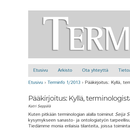
Etusivu
Arkisto
Ota yhteyttä
Tieto
Päävalikko
Etusivu
›
Terminfo 1/2013
›
Pääkirjoitus: Kyllä, te
Olet täällä
Pääkirjoitus: Kyllä, terminologist
Katri Seppälä
Kuten pitkään terminologian alalla toiminut
Seija 
kysymykseen sanasto- ja ontologiatyön tarpeellisuu
Tiedämme monia erilaisia tilanteita, joissa toiminta