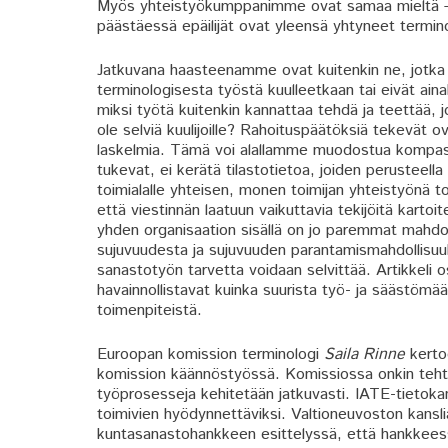
Myös yhteistyökumppanimme ovat samaa mieltä – tai
päästäessä epäilijät ovat yleensä yhtyneet termin
Jatkuvana haasteenamme ovat kuitenkin ne, jotka e
terminologisesta työstä kuulleetkaan tai eivät ai
miksi työtä kuitenkin kannattaa tehdä ja teettää,
ole selviä kuulijoille? Rahoituspäätöksiä tekevät o
laskelmia. Tämä voi alallamme muodostua kompastu
tukevat, ei kerätä tilastotietoa, joiden perusteella
toimialalle yhteisen, monen toimijan yhteistyönä to
että viestinnän laatuun vaikuttavia tekijöitä kartoite
yhden organisaation sisällä on jo paremmat mahdoll
sujuvuudesta ja sujuvuuden parantamismahdollisuuks
sanastotyön tarvetta voidaan selvittää. Artikkeli os
havainnollistavat kuinka suurista työ- ja säästömää
toimenpiteistä.
Euroopan komission terminologi
Saila Rinne
kertoo
komission käännöstyössä. Komissiossa onkin tehty
työprosesseja kehitetään jatkuvasti. IATE-tietoka
toimivien hyödynnettäviksi. Valtioneuvoston kansl
kuntasanastohankkeen esittelyssä, että hankkeessa 