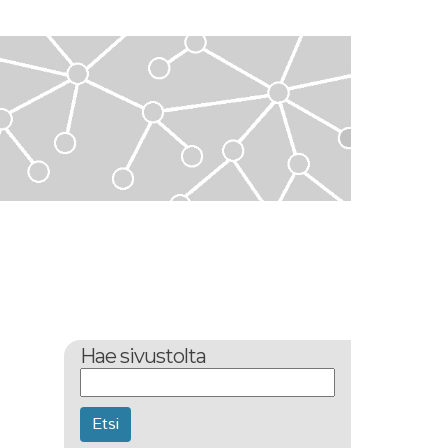
Hae sivustolta
Etsi