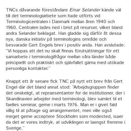
TNCs dåvarande föreståndare
Einar Selander
kände väl
till det terminologiarbete som hade utförts vid
Terminologicentralen i Danmark mellan åren 1940 och
1960. Centralen lades ned i brist på resurser, vilket bland
andra Selander beklagat. Han gladde sig därför åt dessa
nya, danska initiativ på terminologins område och
besvarade Gert Engels brev i positiv anda. Han avslutade:
”Vi hoppas att det nu skall finnas förutsättningar för ett
samarbete i terminologifrågor mellan våra länder både
principiellt och praktiskt och självfallet gärna med utökade
personliga kontakter.”
Knappt ett år senare fick TNC på nytt ett brev från Gert
Engel där det bland annat stod: ”Arbejdsgruppen finder
det onskeligt, at repraesentanter for de institutioner, der i
Skandinavien arbejder med terminologi, blev samlet til et
faelles seminar, gerne i marts 1976. Man er i givet fald
villig til at påtage sig arrangementet, men ville også
meget gerne acceptere Stockholm som modested, isaer
da det er vores indtryk, at udviklingen er laengst fremme i
Sverige.”