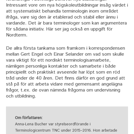
Intressant vore om nya högskoleutbildningar insåg värdet i
att systematiskt behandla terminologin inom området
ifråga, vare sig den är etablerad och stabil eller ännu i
vardande. Det är bara terminologer som kan argumentera
för sådana initiativ. Här ser jag också en uppgift för
Nordterm.
De allra första tankarna som framkom i korrespondensen
mellan Gert Engel och Einar Selander om vad som skulle
vara viktigt för ett nordiskt terminologisamarbete,
nämligen personliga kontakter och samarbete i både
principiellt och praktiskt avseende har löpt som en röd
tråd under de 40 åren. Det finns därför en god grund att
stå på för att arbeta vidare med gemensamt angelägna
frågor, t.ex. de ovan nämnda frågorna om undervisning
och utbildning.
Om författaren:
Anna-Lena Bucher var styrelseordförande i
Terminologicentrum TNC under 2015–2016. Hon arbetade