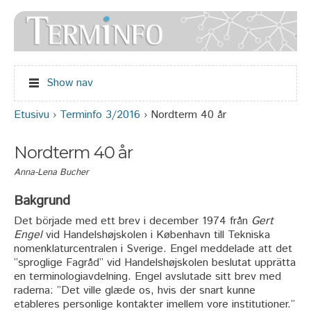
Jump to navigation
Show nav
Etusivu
›
Terminfo 3/2016
›
Nordterm 40 år
Olet täällä
Nordterm 40 år
Anna-Lena Bucher
Bakgrund
Det började med ett brev i december 1974 från
Gert
Engel
vid Handelshøjskolen i København till Tekniska
nomenklaturcentralen i Sverige. Engel meddelade att det
”sproglige Fagråd” vid Handelshøjskolen beslutat upprätta
en terminologiavdelning. Engel avslutade sitt brev med
raderna: ”Det ville glæde os, hvis der snart kunne
etableres personlige kontakter imellem vore institutioner.”