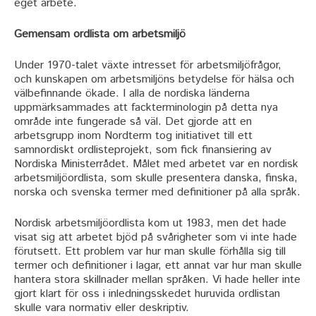
eget arbete.
Gemensam ordlista om arbetsmiljö
Under 1970-talet växte intresset för arbetsmiljöfrågor,
och kunskapen om arbetsmiljöns betydelse för hälsa och
välbefinnande ökade. I alla de nordiska länderna
uppmärksammades att fackterminologin på detta nya
område inte fungerade så väl. Det gjorde att en
arbetsgrupp inom Nordterm tog initiativet till ett
samnordiskt ordlisteprojekt, som fick finansiering av
Nordiska Ministerrådet. Målet med arbetet var en nordisk
arbetsmiljöordlista, som skulle presentera danska, finska,
norska och svenska termer med definitioner på alla språk.
Nordisk arbetsmiljöordlista kom ut 1983, men det hade
visat sig att arbetet bjöd på svårigheter som vi inte hade
förutsett. Ett problem var hur man skulle förhålla sig till
termer och definitioner i lagar, ett annat var hur man skulle
hantera stora skillnader mellan språken. Vi hade heller inte
gjort klart för oss i inledningsskedet huruvida ordlistan
skulle vara normativ eller deskriptiv.