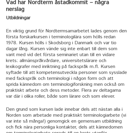
Vad har Nordterm åstadkommit – några
nerslag
Utbildningar
En viktig grund för Nordtermsamarbetet lades genom den
första forskarkursen i terminologilära som hölls redan
1978. Kursen hölls i Skodsborg i Danmark och var tio
dagar lång. Kursen vände sig inte enbart till dem som
varit med vid det första seminariet utan till en vidare
krets: allmänspråkvårdare, universitetslärare och
lexikografer med inriktning på fackspråk m.fl. Kursen
syftade till att kompetensutveckla personer som sysslade
med fackspråk och terminologi i någon form och att
sprida kännedom om terminologiforskning men också om
praktiskt arbete och dess metoder. Flera av deltagarna
var där i olika roller, både som lärare och som elever.
Den grund som kursen lade innebar dels att nästan alla i
Norden som arbetade med praktiskt terminologiarbete (vi
var inte så många!) genomgick en gemensam utbildning
och fick nära personliga kontakter, dels att kännedomen