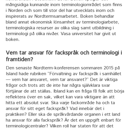
mångsidiga kunnande inom terminologiområdet som finns
i Norden och som till stor del har utvecklats inom och
inspirerats av Nordtermsamarbetet. Boken behandlar
bland annat ekonomisk lönsamhet av terminologiarbete,
terminologiska resurser av olika slag samt utbildning i
terminologi på olika nivåer. Vasa universitet har givit ut
boken.
Vem tar ansvar för fackspråk och terminologi i
framtiden?
Den senaste Nordterm-konferensen sommaren 2015 på
Island hade rubriken ”Förvaltning av fackspråk i samhället
— vem har ansvaret, vem tar ansvaret?” Det är viktiga
frågor och trots att de inte har några självklara svar
förtjänar de att ställas. Ibland kan en fråga få folk att börja
reflektera över en sak, vilket kan vara viktigare än att
hitta ett absolut svar. Ska varje fackområde ha och ta
ansvar för sitt eget fackspråk? Vad innebär det i
praktiken? Eller ska de språkvårdande organen i ett land
ha ansvar för alla fackspråk? Är det en uppgift enbart för
terminologicentraler? Vilken roll har staten för att det