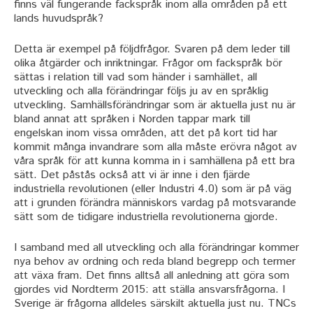
finns väl fungerande fackspråk inom alla områden på ett
lands huvudspråk?
Detta är exempel på följdfrågor. Svaren på dem leder till
olika åtgärder och inriktningar. Frågor om fackspråk bör
sättas i relation till vad som händer i samhället, all
utveckling och alla förändringar följs ju av en språklig
utveckling. Samhällsförändringar som är aktuella just nu är
bland annat att språken i Norden tappar mark till
engelskan inom vissa områden, att det på kort tid har
kommit många invandrare som alla måste erövra något av
våra språk för att kunna komma in i samhällena på ett bra
sätt. Det påstås också att vi är inne i den fjärde
industriella revolutionen (eller Industri 4.0) som är på väg
att i grunden förändra människors vardag på motsvarande
sätt som de tidigare industriella revolutionerna gjorde.
I samband med all utveckling och alla förändringar kommer
nya behov av ordning och reda bland begrepp och termer
att växa fram. Det finns alltså all anledning att göra som
gjordes vid Nordterm 2015: att ställa ansvarsfrågorna. I
Sverige är frågorna alldeles särskilt aktuella just nu. TNCs