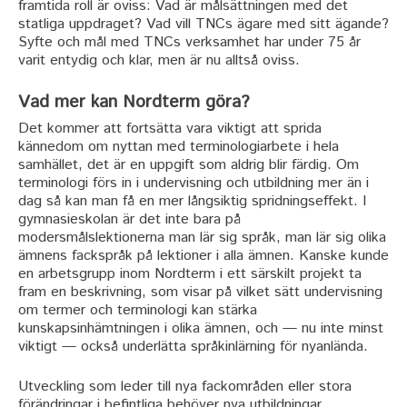
framtida roll är oviss: Vad är målsättningen med det
statliga uppdraget? Vad vill TNCs ägare med sitt ägande?
Syfte och mål med TNCs verksamhet har under 75 år
varit entydig och klar, men är nu alltså oviss.
Vad mer kan Nordterm göra?
Det kommer att fortsätta vara viktigt att sprida
kännedom om nyttan med terminologiarbete i hela
samhället, det är en uppgift som aldrig blir färdig. Om
terminologi förs in i undervisning och utbildning mer än i
dag så kan man få en mer långsiktig spridningseffekt. I
gymnasieskolan är det inte bara på
modersmålslektionerna man lär sig språk, man lär sig olika
ämnens fackspråk på lektioner i alla ämnen. Kanske kunde
en arbetsgrupp inom Nordterm i ett särskilt projekt ta
fram en beskrivning, som visar på vilket sätt undervisning
om termer och terminologi kan stärka
kunskapsinhämtningen i olika ämnen, och — nu inte minst
viktigt — också underlätta språkinlärning för nyanlända.
Utveckling som leder till nya fackområden eller stora
förändringar i befintliga behöver nya utbildningar.