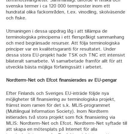
termmotsvarigheter. Sammanlagt tillförde vi finska och
svenska termer i ca 120 000 termposter inom ett
hundratal olika fackområden, t.ex. vinodling, skolväsende
och fiske.
Utmaningen i dessa uppdrag låg i att tillämpa de
terminologiska principerna i ett flerspråkigt sammanhang
och med begränsade resurser. Att följa terminologiska
principer var en kvalitetsgaranti för resultatet. Under
dessa stora EU-projekt hade TSK och TNC ett intensivt
bilateralt samarbete. Vi samarbetade framför allt för att
utveckla bästa möjliga förfaringssätt i arbetet.
Nordterm-Net och Efcot finansierades av EU-pengar
Efter Finlands och Sveriges EU-inträde följde nya
möjligheter till finansiering av terminologiska projekt,
främst inom ramen för det s.k. MLIS-programmet
(Multilingual Information Society). Inom Nordterm
initierades två stora projekt som fick finansiering via
MLIS: Nordterm-Net och Efcot. Nordterm-Net syftade till
att skapa en mötesplats på Internet för alla