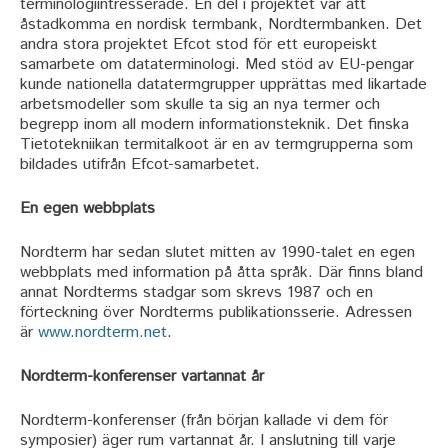
terminologiintresserade. En del i projektet var att
åstadkomma en nordisk termbank, Nordtermbanken. Det
andra stora projektet Efcot stod för ett europeiskt
samarbete om dataterminologi. Med stöd av EU-pengar
kunde nationella datatermgrupper upprättas med likartade
arbetsmodeller som skulle ta sig an nya termer och
begrepp inom all modern informationsteknik. Det finska
Tietotekniikan termitalkoot är en av termgrupperna som
bildades utifrån Efcot-samarbetet.
En egen webbplats
Nordterm har sedan slutet mitten av 1990-talet en egen
webbplats med information på åtta språk. Där finns bland
annat Nordterms stadgar som skrevs 1987 och en
förteckning över Nordterms publikationsserie. Adressen
är
www.nordterm.net
.
Nordterm-konferenser vartannat år
Nordterm-konferenser (från början kallade vi dem för
symposier) äger rum vartannat år. I anslutning till varje