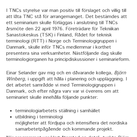
I TNCs styrelse var man positiv till förslaget och villig till
att låta TNC stå för arrangemanget. Det bestämdes att
ett seminarium skulle förläggas i anslutning till TNCs
årsmöte den 22 april 1976. Företrädare för Tekniikan
Sanastokeskus (TSK) i Finland, Rådet for teknisk
terminologi (RTT) i Norge och Terminologigruppen i
Danmark, skulle inför TNCs medlemmar i korthet
presentera sina verksamheter. Nästföljande dag skulle
terminologiorganen ha principdiskussioner i seminarieform.
Einar Selander gav mig och en dåvarande kollega,
Björn
Winberg
, i uppgift att hålla i planering och uppläggning. I
det arbetet samrådde vi med Terminologigruppen i
Danmark, och efter några varv var vi överens om att
seminariet skulle innehålla följande punkter:
terminologiarbetets ställning i samhället
utbildning i terminologi
möjligheter att fördjupa och intensifiera det nordiska
samarbetetpågående och kommande projekt.