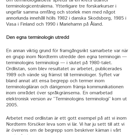
om terminologiarbete spreds till en krets utanför
terminologicentralerna. Ytterligare tre forskarkurser i
ungefär samma omfång och storlek men med något
annorlunda innehåll hölls 1982 i danska Skodsborg, 1985 i
Vasa i Finland och 1990 i Mariehamn på Åland.
Den egna terminologin utredd
En annan viktig grund för framgångsrikt samarbete var när
en grupp inom Nordterm utredde den egna terminogin —
terminologins terminologi — i slutet på 1980-talet.
Ordlistan, som blev resultatet av arbetet, publicerades
1989 och vände sig främst till terminologer. Syftet var
bland annat att ensa begrepp och termer inom
terminologiläran och därigenom främja kommunikationen
inom området över språkgränserna. En omarbetad
elektronisk version av ”Terminologins terminologi” kom ut
2005.
Arbetet med ordlistan är ett gott exempel på att vi inom
Nordterm försöker leva som vi lär. Vi har ju sett till att vi
är överens om de begrepp som beskriver kärnan i vårt