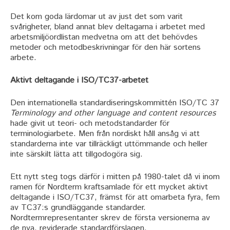
Det kom goda lärdomar ut av just det som varit
svårigheter, bland annat blev deltagarna i arbetet med
arbetsmiljöordlistan medvetna om att det behövdes
metoder och metodbeskrivningar för den här sortens
arbete.
Aktivt deltagande i ISO/TC37-arbetet
Den internationella standardiseringskommittén ISO/TC 37
Terminology and other language and content resources
hade givit ut teori- och metodstandarder för
terminologiarbete. Men från nordiskt håll ansåg vi att
standarderna inte var tillräckligt uttömmande och heller
inte särskilt lätta att tillgodogöra sig.
Ett nytt steg togs därför i mitten på 1980-talet då vi inom
ramen för Nordterm kraftsamlade för ett mycket aktivt
deltagande i ISO/TC37, främst för att omarbeta fyra, fem
av TC37:s grundläggande standarder.
Nordtermrepresentanter skrev de första versionerna av
de nya, reviderade standardförslagen.