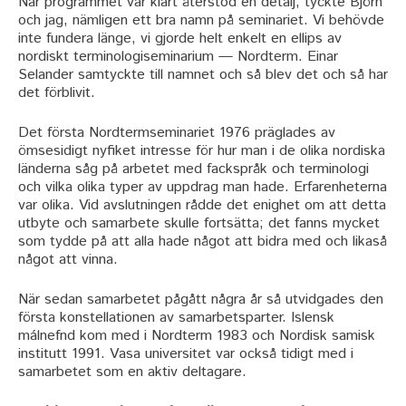
När programmet var klart återstod en detalj, tyckte Björn
och jag, nämligen ett bra namn på seminariet. Vi behövde
inte fundera länge, vi gjorde helt enkelt en ellips av
nordiskt terminologiseminarium — Nordterm. Einar
Selander samtyckte till namnet och så blev det och så har
det förblivit.
Det första Nordtermseminariet 1976 präglades av
ömsesidigt nyfiket intresse för hur man i de olika nordiska
länderna såg på arbetet med fackspråk och terminologi
och vilka olika typer av uppdrag man hade. Erfarenheterna
var olika. Vid avslutningen rådde det enighet om att detta
utbyte och samarbete skulle fortsätta; det fanns mycket
som tydde på att alla hade något att bidra med och likaså
något att vinna.
När sedan samarbetet pågått några år så utvidgades den
första konstellationen av samarbetsparter. Islensk
málnefnd kom med i Nordterm 1983 och Nordisk samisk
institutt 1991. Vasa universitet var också tidigt med i
samarbetet som en aktiv deltagare.