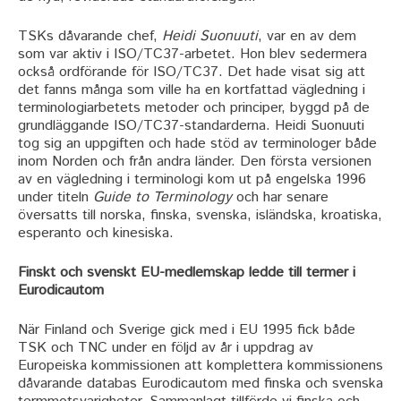
TSKs dåvarande chef,
Heidi Suonuuti
, var en av dem
som var aktiv i ISO/TC37-arbetet. Hon blev sedermera
också ordförande för ISO/TC37. Det hade visat sig att
det fanns många som ville ha en kortfattad vägledning i
terminologiarbetets metoder och principer, byggd på de
grundläggande ISO/TC37-standarderna. Heidi Suonuuti
tog sig an uppgiften och hade stöd av terminologer både
inom Norden och från andra länder. Den första versionen
av en vägledning i terminologi kom ut på engelska 1996
under titeln
Guide to Terminology
och har senare
översatts till norska, finska, svenska, isländska, kroatiska,
esperanto och kinesiska.
Finskt och svenskt EU-medlemskap ledde till termer i
Eurodicautom
När Finland och Sverige gick med i EU 1995 fick både
TSK och TNC under en följd av år i uppdrag av
Europeiska kommissionen att komplettera kommissionens
dåvarande databas Eurodicautom med finska och svenska