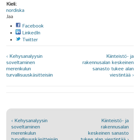
Kieli:
nordiska
Jaa
Facebook
LinkedIn
Twitter
‹ Kehysanalyysin
Kiinteistö- ja
soveltaminen
rakennusalan keskeinen
merenkulun
sanasto tukee alan
turvallisuuskäsitteisiin
viestintää ›
‹ Kehysanalyysin
Kiinteistö- ja
soveltaminen
rakennusalan
merenkulun
keskeinen sanasto
turvallisuuskäsitteisiin
tukee alan viestintää ›