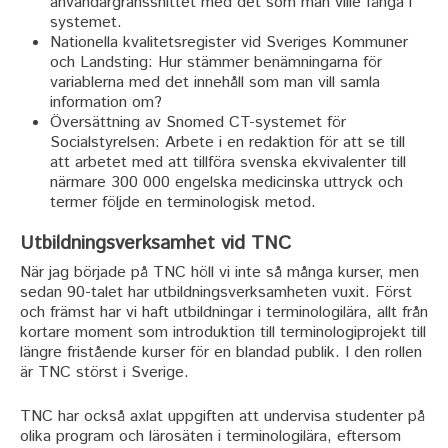
användargränssnittet med det som man ville fånga i
systemet.
Nationella kvalitetsregister vid Sveriges Kommuner
och Landsting: Hur stämmer benämningarna för
variablerna med det innehåll som man vill samla
information om?
Översättning av Snomed CT-systemet för
Socialstyrelsen: Arbete i en redaktion för att se till
att arbetet med att tillföra svenska ekvivalenter till
närmare 300 000 engelska medicinska uttryck och
termer följde en terminologisk metod.
Utbildningsverksamhet vid TNC
När jag började på TNC höll vi inte så många kurser, men
sedan 90-talet har utbildningsverksamheten vuxit. Först
och främst har vi haft utbildningar i terminologilära, allt från
kortare moment som introduktion till terminologiprojekt till
längre fristående kurser för en blandad publik. I den rollen
är TNC störst i Sverige.
TNC har också axlat uppgiften att undervisa studenter på
olika program och lärosäten i terminologilära, eftersom