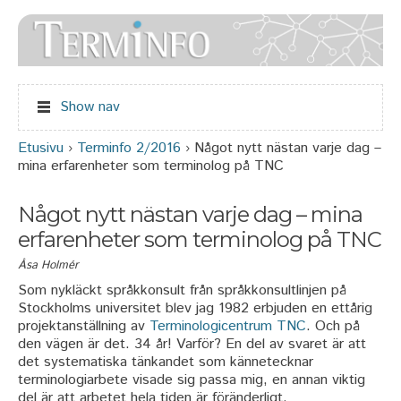
Jump to navigation
Show nav
Etusivu
›
Terminfo 2/2016
›
Något nytt nästan varje dag –
Olet täällä
mina erfarenheter som terminolog på TNC
Något nytt nästan varje dag – mina
erfarenheter som terminolog på TNC
Åsa Holmér
Som nykläckt språkkonsult från språkkonsultlinjen på
Stockholms universitet blev jag 1982 erbjuden en ettårig
projektanställning av
Terminologicentrum TNC
. Och på
den vägen är det. 34 år! Varför? En del av svaret är att
det systematiska tänkandet som kännetecknar
terminologiarbete visade sig passa mig, en annan viktig
del är att arbetet hela tiden är föränderligt.