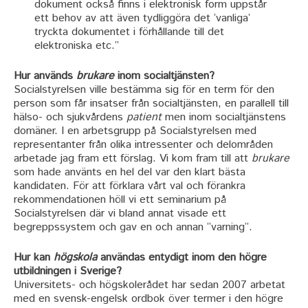
dokument också finns i elektronisk form uppstår
ett behov av att även tydliggöra det ’vanliga’
tryckta dokumentet i förhållande till det
elektroniska etc.”
Hur används
brukare
inom socialtjänsten?
Socialstyrelsen ville bestämma sig för en term för den
person som får insatser från socialtjänsten, en parallell till
hälso- och sjukvårdens
patient
men inom socialtjänstens
domäner. I en arbetsgrupp på Socialstyrelsen med
representanter från olika intressenter och delområden
arbetade jag fram ett förslag. Vi kom fram till att
brukare
som hade använts en hel del var den klart bästa
kandidaten. För att förklara vårt val och förankra
rekommendationen höll vi ett seminarium på
Socialstyrelsen där vi bland annat visade ett
begreppssystem och gav en och annan ”varning”.
Hur kan
högskola
användas entydigt inom den högre
utbildningen i Sverige?
Universitets- och högskolerådet har sedan 2007 arbetat
med en svensk-engelsk ordbok över termer i den högre