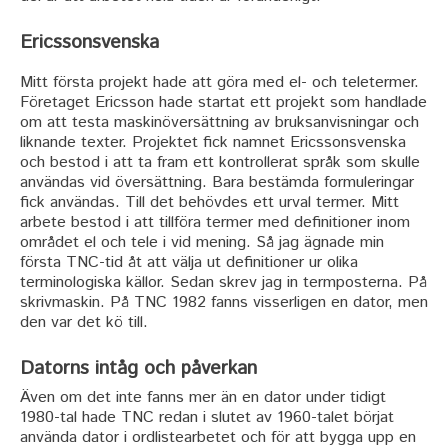
Ericssonsvenska
Mitt första projekt hade att göra med el- och teletermer.
Företaget Ericsson hade startat ett projekt som handlade
om att testa maskinöversättning av bruksanvisningar och
liknande texter. Projektet fick namnet Ericssonsvenska
och bestod i att ta fram ett kontrollerat språk som skulle
användas vid översättning. Bara bestämda formuleringar
fick användas. Till det behövdes ett urval termer. Mitt
arbete bestod i att tillföra termer med definitioner inom
området el och tele i vid mening. Så jag ägnade min
första TNC-tid åt att välja ut definitioner ur olika
terminologiska källor. Sedan skrev jag in termposterna. På
skrivmaskin. På TNC 1982 fanns visserligen en dator, men
den var det kö till.
Datorns intåg och påverkan
Även om det inte fanns mer än en dator under tidigt
1980-tal hade TNC redan i slutet av 1960-talet börjat
använda dator i ordlistearbetet och för att bygga upp en