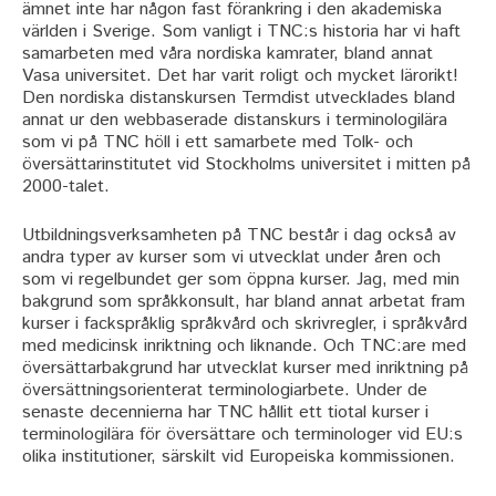
ämnet inte har någon fast förankring i den akademiska
världen i Sverige. Som vanligt i TNC:s historia har vi haft
samarbeten med våra nordiska kamrater, bland annat
Vasa universitet. Det har varit roligt och mycket lärorikt!
Den nordiska distanskursen Termdist utvecklades bland
annat ur den webbaserade distanskurs i terminologilära
som vi på TNC höll i ett samarbete med Tolk- och
översättarinstitutet vid Stockholms universitet i mitten på
2000-talet.
Utbildningsverksamheten på TNC består i dag också av
andra typer av kurser som vi utvecklat under åren och
som vi regelbundet ger som öppna kurser. Jag, med min
bakgrund som språkkonsult, har bland annat arbetat fram
kurser i fackspråklig språkvård och skrivregler, i språkvård
med medicinsk inriktning och liknande. Och TNC:are med
översättarbakgrund har utvecklat kurser med inriktning på
översättningsorienterat terminologiarbete. Under de
senaste decennierna har TNC hållit ett tiotal kurser i
terminologilära för översättare och terminologer vid EU:s
olika institutioner, särskilt vid Europeiska kommissionen.