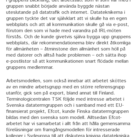
i gruppens blickfång; det arbetssätt som vi som var med i
gruppen snabbt började använda byggde nästan
uteslutande på datatrafik och internet. Datateknikerna i
gruppen tyckte det var självklart att vi skulle ha en egen
webbplats och att all kommunikation skulle gå via e-post,
förutom den som vi hade med varandra på IRL-möten
förstås. Och de kunde givetvis själva bygga upp gruppens
webbplats, där rekommendationerna blev direkt åtkomliga
för allmänheten – åtminstone den allmänhet som höll på
med datorer och alltså hade problemen – och sätta ihop
e-postlistor så att kommunikationen snart flödade mellan
gruppens medlemmar.
Arbetsmodellen, som också innebar att arbetet sköttes
av en mindre arbetsgrupp med en större referensgrupp
utanför, gick sen på export, bland annat till Finland.
Terminologicentralen TSK följde med intresse arbetet i
Svenska datatermgruppen och i samband med ett EU-
finansierat projekt, Efcot, kunde Finska datatermgruppen
bildas med den svenska som modell. Alltsedan Efcot-
arbetet har vi samarbetat i allt från att hålla gemensamma
föreläsningar om framgångsmodellen för intresserade
kolleger i Sydeuropa till att diskutera kniviga datatekniska