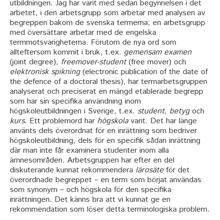
utbildningen. Jag har varit med sedan begynnelsen i det
arbetet, i den arbetsgrupp som arbetar med analysen av
begreppen bakom de svenska termerna; en arbetsgrupp
med översättare arbetar med de engelska
termmotsvarigheterna. Förutom de nya ord som
allteftersom kommit i bruk, t.ex.
gemensam examen
(joint degree),
freemover-student
(free mover) och
elektronisk spikning
(electronic publication of the date of
the defence of a doctoral thesis), har termarbetsgruppen
analyserat och preciserat en mängd etablerade begrepp
som har sin specifika användning inom
högskoleutbildningen i Sverige, t.ex.
student
,
betyg
och
kurs
. Ett problemord har
högskola
varit. Det har länge
använts dels överordnat för en inrättning som bedriver
högskoleutbildning, dels för en specifik sådan inrättning
där man inte får examinera studenter inom alla
ämnesområden. Arbetsgruppen har efter en del
diskuterande kunnat rekommendera
lärosäte
för det
överordnade begreppet – en term som börjat användas
som synonym – och högskola för den specifika
inrättningen. Det känns bra att vi kunnat ge en
rekommendation som löser detta terminologiska problem.