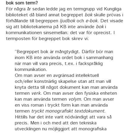
bok som term?
För några år sedan ledde jag en termgrupp vid Kungliga
biblioteket då bland annat begreppet
bok
skulle prövas i
förhållande till begreppen
ljudbok
och
e-bok
. Det visade
sig att bibliotekarierna på KB inte använde
bok
i
kommunikationen sinsemellan: det var för oprecist. I
termposten för begreppet bok skrev vi:
”Begreppet bok är mångtydigt. Därför bör man
inom KB inte använda ordet bok i sammanhang
när man vill vara precis, t.ex. i fackspråklig
kommunikation.
Om man avser en avgränsad intellektuell
och/eller konstnärlig skapelse utan att man vill
knyta detta till något dokument kan man använda
termen
verk
. Om man avser den fysiska enheten
kan man använda termen
volym
. Om man avser
en viss roman i tryckt form kan man använda
termen
tryckt monografiskt textdokument
.
Hittills har det inte varit nödvändigt att vara så
precis. Men i och med att den tekniska
utvecklingen nu möjliggjort att monografiska