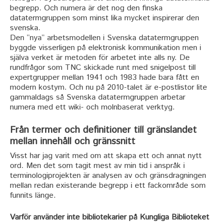
begrepp. Och numera är det nog den finska
datatermgruppen som minst lika mycket inspirerar den
svenska.
Den ”nya” arbetsmodellen i Svenska datatermgruppen
byggde visserligen på elektronisk kommunikation men i
själva verket är metoden för arbetet inte alls ny. De
rundfrågor som TNC skickade runt med snigelpost till
expertgrupper mellan 1941 och 1983 hade bara fått en
modern kostym. Och nu på 2010-talet är e-postlistor lite
gammaldags så Svenska datatermgruppen arbetar
numera med ett wiki- och molnbaserat verktyg.
Från termer och definitioner till gränslandet
mellan innehåll och gränssnitt
Visst har jag varit med om att skapa ett och annat nytt
ord. Men det som tagit mest av min tid i anspråk i
terminologiprojekten är analysen av och gränsdragningen
mellan redan existerande begrepp i ett fackområde som
funnits länge.
Varför använder inte bibliotekarier på Kungliga Biblioteket