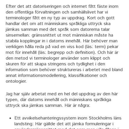
Efter det att datoriseringen och internet fått fäste inom
den offentliga förvaltningen och samhällslivet har vi
terminologer fått en ny typ av uppdrag. Kort och gott
handlar det om att människans språkliga uttryck ska
jämkas samman med det språk som datorerna talar
sinsemellan: gränssnittet ut mot människan måste ha
stabila kopplingar in i datorns innehåll. Här behöver man
verkligen hålla reda på vad en viss kod (läs: term) pekar
mot för innehåll (läs: begrepp och definition). Och här är
den metod vi terminologer använder som klippt och
skuren för att skapa stringens och tydlighet i den
information som behöver struktureras i arbetet med bland
annat informationsmodellering, klassifikationer och
ontologier.
Jag har själv arbetat med en hel del uppdrag av den här
typen, där datorns innehåll och människans språkliga
uttryck ska jämkas samman. Här är några:
Ett avvikelsehanteringssystem inom Stockholms läns
landsting: Här gällde det att jämka formuleringar i