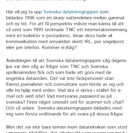
Här vill jag ta upp
Svenska datatermgruppen
som
bildades 1996 som en skarp vattendelare mellan gammal
och ny tid. För att få perspektiv måste man känna till att
så sent som 1995 tecknade TNC ett internetabonnemang
med
en
kollektiv e-postadress. Innan dess hade all
kommunikation med omvärlden skett IRL, per snigelpost
eller per telefon. Kommer ni ihåg?
Anledningen till att Svenska datatermgruppen såg dagens
ljus var den våg av frågor som TNC och Svenska
språknämnden fick och som hade att göra med de
engelska dataorden. Det var inte fackpersoner utan
främst journalister och översättare som hörde av sig och
ville ha hjälp med orden: Vad ska vi skriva i stället för
e-
mail
och
web site
? Vad motsvaras
password
av på
svenska? Finns något svenskt ord för
scanner
och
chat
?
Och så vidare. Svenska datatermgruppen bildades med
mig som första ordförande för att svara på dessa frågor.
Men det var inte bara termer inom datatekniken som stod