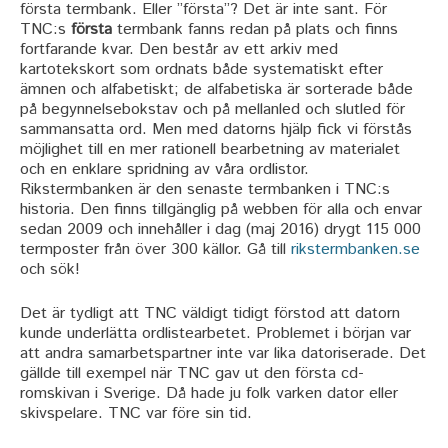
första termbank. Eller ”första”? Det är inte sant. För
TNC:s
första
termbank fanns redan på plats och finns
fortfarande kvar. Den består av ett arkiv med
kartotekskort som ordnats både systematiskt efter
ämnen och alfabetiskt; de alfabetiska är sorterade både
på begynnelsebokstav och på mellanled och slutled för
sammansatta ord. Men med datorns hjälp fick vi förstås
möjlighet till en mer rationell bearbetning av materialet
och en enklare spridning av våra ordlistor.
Rikstermbanken är den senaste termbanken i TNC:s
historia. Den finns tillgänglig på webben för alla och envar
sedan 2009 och innehåller i dag (maj 2016) drygt 115 000
termposter från över 300 källor. Gå till
rikstermbanken.se
och sök!
Det är tydligt att TNC väldigt tidigt förstod att datorn
kunde underlätta ordlistearbetet. Problemet i början var
att andra samarbetspartner inte var lika datoriserade. Det
gällde till exempel när TNC gav ut den första cd-
romskivan i Sverige. Då hade ju folk varken dator eller
skivspelare. TNC var före sin tid.