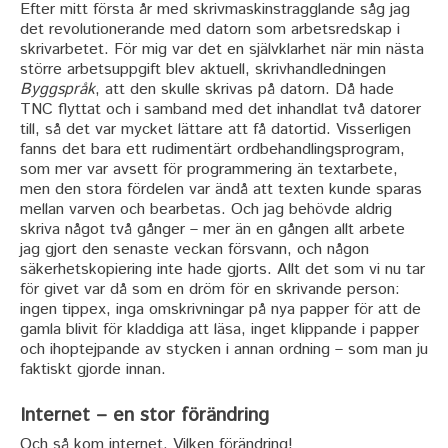
Efter mitt första år med skrivmaskinstragglande såg jag
det revolutionerande med datorn som arbetsredskap i
skrivarbetet. För mig var det en självklarhet när min nästa
större arbetsuppgift blev aktuell, skrivhandledningen
Byggspråk
, att den skulle skrivas på datorn. Då hade
TNC flyttat och i samband med det inhandlat två datorer
till, så det var mycket lättare att få datortid. Visserligen
fanns det bara ett rudimentärt ordbehandlingsprogram,
som mer var avsett för programmering än textarbete,
men den stora fördelen var ändå att texten kunde sparas
mellan varven och bearbetas. Och jag behövde aldrig
skriva något två gånger – mer än en gången allt arbete
jag gjort den senaste veckan försvann, och någon
säkerhetskopiering inte hade gjorts. Allt det som vi nu tar
för givet var då som en dröm för en skrivande person:
ingen tippex, inga omskrivningar på nya papper för att de
gamla blivit för kladdiga att läsa, inget klippande i papper
och ihoptejpande av stycken i annan ordning – som man ju
faktiskt gjorde innan.
Internet – en stor förändring
Och så kom internet. Vilken förändring!