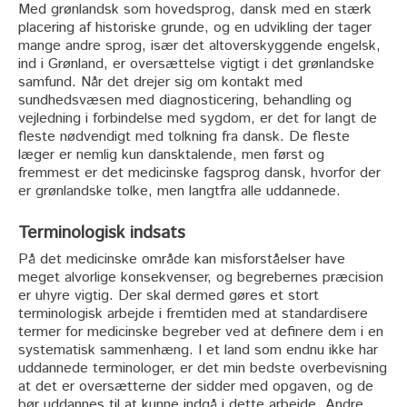
Med grønlandsk som hovedsprog, dansk med en stærk
placering af historiske grunde, og en udvikling der tager
mange andre sprog, især det altoverskyggende engelsk,
ind i Grønland, er oversættelse vigtigt i det grønlandske
samfund. Når det drejer sig om kontakt med
sundhedsvæsen med diagnosticering, behandling og
vejledning i forbindelse med sygdom, er det for langt de
fleste nødvendigt med tolkning fra dansk. De fleste
læger er nemlig kun dansktalende, men først og
fremmest er det medicinske fagsprog dansk, hvorfor der
er grønlandske tolke, men langtfra alle uddannede.
Terminologisk indsats
På det medicinske område kan misforståelser have
meget alvorlige konsekvenser, og begrebernes præcision
er uhyre vigtig. Der skal dermed gøres et stort
terminologisk arbejde i fremtiden med at standardisere
termer for medicinske begreber ved at definere dem i en
systematisk sammenhæng. I et land som endnu ikke har
uddannede terminologer, er det min bedste overbevisning
at det er oversætterne der sidder med opgaven, og de
bør uddannes til at kunne indgå i dette arbejde. Andre