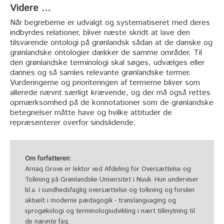
Videre …
Når begreberne er udvalgt og systematiseret med deres
indbyrdes relationer, bliver næste skridt at lave den
tilsvarende ontologi på grønlandsk sådan at de danske og
grønlandske ontologier dækker de samme områder. Til
den grønlandske terminologi skal søges, udvælges eller
dannes og så samles relevante grønlandske termer.
Vurderingerne og prioriteringen af termerne bliver som
allerede nævnt særligt krævende, og der må også rettes
opmærksomhed på de konnotationer som de grønlandske
betegnelser måtte have og hvilke attituder de
repræsenterer overfor sindslidende.
Om forfatteren:
Arnaq Grove er lektor ved Afdeling for Oversættelse og
Tolkning på Grønlandske Universitet i Nuuk. Hun underviser
bl.a. i sundhedsfaglig oversættelse og tolkning og forsker
aktuelt i moderne pædagogik - translanguaging og
sprogøkologi og terminologiudvikling i nært tilknytning til
de nævnte fag.