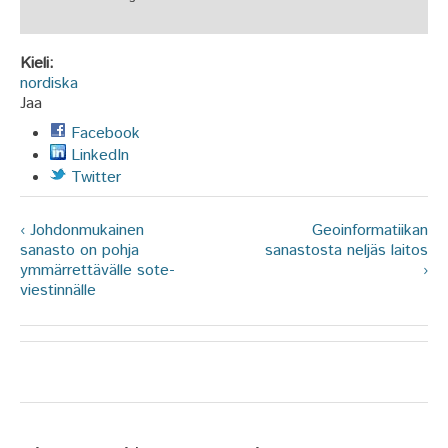
Kieli:
nordiska
Jaa
Facebook
LinkedIn
Twitter
‹ Johdonmukainen
Geoinformatiikan
sanasto on pohja
sanastosta neljäs laitos
ymmärrettävälle sote-
›
viestinnälle