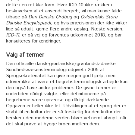
dette i en ret klar form. Hvor ICD-10 ikke rækker i
beskrivelsen af et anvendt begreb, vil man kunne falde
tilbage på
Den Danske Ordbog
og
Gyldendals Store
Danske Encyklopædi
, og hvis præcisionen der ikke virker
lige så udtalt, gerne flere andre opslag. Næste version,
ICD-11
, er på vej og forventes udkommet 2018, og bør
konsulteres for ændringer.
Valg af termer
Den officielle dansk-grønlandske/grønlandsk-danske
Sundhedsvæsensterminologi udgivet i 2005 af
Sprogsekreteriatet kan give megen god hjælp, men
udover ikke at være et begrebsterminologisk arbejde kan
den også have andre problemer. De givne termer er
undertiden dårligt valgte, eller definitionerne på
begreberne være upræcise og dårligt dækkende.
Opgaven er heller ikke let: Udviklingen af et sprog der er
skabt til en kultur der er så forskellig fra den kultur der
hersker i den moderne verden bliver vel nemt abrupt, når
det skal prøve at bygge broen imellem dem.