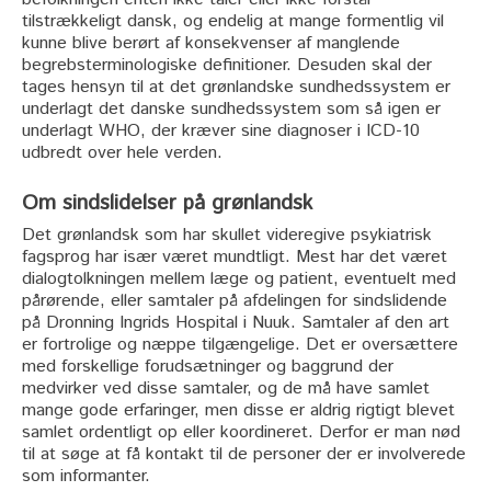
tilstrækkeligt dansk, og endelig at mange formentlig vil
kunne blive berørt af konsekvenser af manglende
begrebsterminologiske definitioner. Desuden skal der
tages hensyn til at det grønlandske sundhedssystem er
underlagt det danske sundhedssystem som så igen er
underlagt WHO, der kræver sine diagnoser i ICD-10
udbredt over hele verden.
Om sindslidelser på grønlandsk
Det grønlandsk som har skullet videregive psykiatrisk
fagsprog har især været mundtligt. Mest har det været
dialogtolkningen mellem læge og patient, eventuelt med
pårørende, eller samtaler på afdelingen for sindslidende
på Dronning Ingrids Hospital i Nuuk. Samtaler af den art
er fortrolige og næppe tilgængelige. Det er oversættere
med forskellige forudsætninger og baggrund der
medvirker ved disse samtaler, og de må have samlet
mange gode erfaringer, men disse er aldrig rigtigt blevet
samlet ordentligt op eller koordineret. Derfor er man nød
til at søge at få kontakt til de personer der er involverede
som informanter.