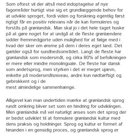
Som oftest vil der altså med indoptagelse af nye
fagområder hurtigt vise sig et grundlæggende behov for
at udvikle sproget, fordi viden og forskning egentlig først
rigtigt får en positiv relevans når de kan formuleres og
forstås på grønlandsk. Man skal jo i det hele taget huske
på at gøre noget for at undgå at de fleste grønlændere
sidder fremmedgjorte uden mulighed for at følge med i
hvad der sker om ørerne på dem i deres eget land. Det
gælder også for sundhedsområdet. Langt de fleste har
grønlandsk som modersmål, og cirka 80% af befolkningen
er mere eller mindre monolinguale. De fleste har dansk
som andetsprog, men styrken i det er meget ujævn,
enkelte på modersmålsniveau, andre kun nødtørftigt og
gebrokkent og i de
mest almindelige sammenhænge.
Alligevel kan man undertiden mærke at grønlandsk sprog
rundt omkring bliver set som en hindring for udviklingen.
Men grønlandsk må vel naturligt anses som det sprog der
er bedst udviklet til at formulere grønlandsk kultur med
dens praksis og holdninger. Sprog og kultur er formet af
hinanden i en gensidig proces, og grønlandsk sprog er