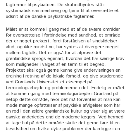
fagtermer til psykiatrien. De skal indbyrdes stå i
systematisk sammenhæng og tjene til at oversætte et
udsnit af de danske psykiatriske fagtermer.
Målet er at komme i gang med et af de svære områder
for oversættelse i forbindelse med sundhed, et område
der er noget prekært, fordi forståelsen af sindslidelser
altid, og ikke mindst nu, har syntes at divergere meget
mellem fagfolk. Det er også for at afprøve det
grønlandske sprogs egenart, hvordan det har særlige krav
som muligheder i valget af en term til et begreb.
Projektet skal også gerne kunne give undervisningen en
drejning i retning af de lokale forhold, og give studerende
ved Grønlands Universitet et eksempel på
terminologiarbejde og problemerne i det. Endelig er målet
at komme i gang med terminologiarbejde i Grønland på
netop dette område, hvor det må forventes at man kan
møde mange opfattelser af psykiske afvigelser som har
en rod i den ældre grønlandske kultur og viser sig at være
ganske anderledes end de moderne lægers. Ved hermed
at tage hul på dette område skulle det gerne føre til en
bevidsthed om hvilke dybe problemer der kan ligge i en