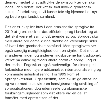
dermed mediet til at udtrykke de synspunkter der skal
indgå i den debat, der kritisk skal udvikle grønlandsk
kultur, så befolkningen vil kunne føle sig hjemme i et nyt
og bedre grønlandsk samfund.
Det er et eksplicit krav i den grønlandske sproglov fra
2010 at grønlandsk er det officielle sprog i landet, og at
det skal være et samfundsbærende sprog. Sproget skal
med andre ord gerne kunne dække de væsentlige sider
af livet i det grønlandske samfund. Men sprogloven ser
også sproglig mangfoldighed som en styrke. Det meste
af undervisningen og undervisningsbøgerne har traditionelt
været på dansk og tildels andre nordiske sprog – og er
det endnu. Engelsk er også nødvendigt, for eksempel i
forbindelse med højere uddannelse, internationalisering og
kommende industrialisering. Fra 1999 kom et
Sprogsekretariat, Oqaasileriffik, som skulle gå aktivt ind
og være med til at sikre en hensigtsmæssig udvikling af
sprogsituationen, dog uden reelle og økonomiske
forskningsmuligheder som vist ellers var en del af
formålet med oprettelsen af det.