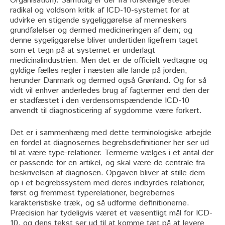
Organisation). Samtidig er der fra forskellige steder
radikal og voldsom kritik af ICD-10-systemet for at
udvirke en stigende sygeliggørelse af menneskers
grundfølelser og dermed medicineringen af dem; og
denne sygeliggørelse bliver undertiden ligefrem taget
som et tegn på at systemet er underlagt
medicinalindustrien. Men det er de officielt vedtagne og
gyldige fælles regler i næsten alle lande på jorden,
herunder Danmark og dermed også Grønland. Og for så
vidt vil enhver anderledes brug af fagtermer end den der
er stadfæstet i den verdensomspændende ICD-10
anvendt til diagnosticering af sygdomme være forkert.
Det er i sammenhæng med dette terminologiske arbejde
en fordel at diagnosernes begrebsdefinitioner her ser ud
til at være type-relationer. Termerne vælges i et antal der
er passende for en artikel, og skal være de centrale fra
beskrivelsen af diagnosen. Opgaven bliver at stille dem
op i et begrebssystem med deres indbyrdes relationer,
først og fremmest typerelationer, begrebernes
karakteristiske træk, og så udforme definitionerne.
Præcision har tydeligvis været et væsentligt mål for ICD-
10, og dens tekst ser ud til at komme tæt på at levere