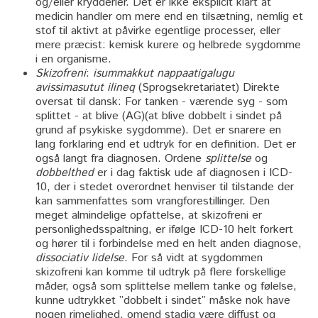
og/eller krydderier. Det er ikke eksplicit klart at
medicin handler om mere end en tilsætning, nemlig et
stof til aktivt at påvirke egentlige processer, eller
mere præcist: kemisk kurere og helbrede sygdomme
i en organisme.
Skizofreni
:
isummakkut nappaatigalugu
avissimasutut ilineq
(Sprogsekretariatet) Direkte
oversat til dansk: For tanken - værende syg - som
splittet - at blive (AG)(at blive dobbelt i sindet på
grund af psykiske sygdomme). Det er snarere en
lang forklaring end et udtryk for en definition. Det er
også langt fra diagnosen. Ordene
splittelse
og
dobbelthed
er i dag faktisk ude af diagnosen i ICD-
10, der i stedet overordnet henviser til tilstande der
kan sammenfattes som vrangforestillinger. Den
meget almindelige opfattelse, at skizofreni er
personlighedsspaltning, er ifølge ICD-10 helt forkert
og hører til i forbindelse med en helt anden diagnose,
dissociativ lidelse
. For så vidt at sygdommen
skizofreni kan komme til udtryk på flere forskellige
måder, også som splittelse mellem tanke og følelse,
kunne udtrykket ”dobbelt i sindet” måske nok have
nogen rimelighed, omend stadig være diffust og