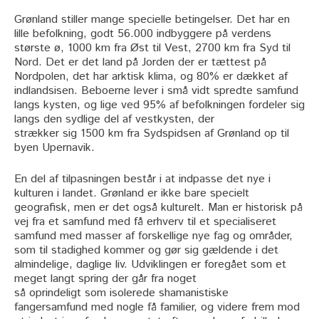
Grønland stiller mange specielle betingelser. Det har en
lille befolkning, godt 56.000 indbyggere på verdens
største ø, 1000 km fra Øst til Vest, 2700 km fra Syd til
Nord. Det er det land på Jorden der er tættest på
Nordpolen, det har arktisk klima, og 80% er dækket af
indlandsisen. Beboerne lever i små vidt spredte samfund
langs kysten, og lige ved 95% af befolkningen fordeler sig
langs den sydlige del af vestkysten, der
strækker sig 1500 km fra Sydspidsen af Grønland op til
byen Upernavik.
En del af tilpasningen består i at indpasse det nye i
kulturen i landet. Grønland er ikke bare specielt
geografisk, men er det også kulturelt. Man er historisk på
vej fra et samfund med få erhverv til et specialiseret
samfund med masser af forskellige nye fag og områder,
som til stadighed kommer og gør sig gældende i det
almindelige, daglige liv. Udviklingen er foregået som et
meget langt spring der går fra noget
så oprindeligt som isolerede shamanistiske
fangersamfund med nogle få familier, og videre frem mod