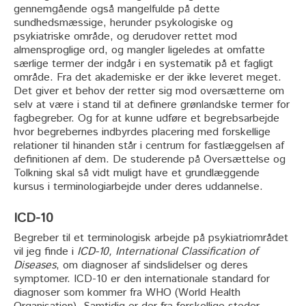
gennemgående også mangelfulde på dette
sundhedsmæssige, herunder psykologiske og
psykiatriske område, og derudover rettet mod
almensproglige ord, og mangler ligeledes at omfatte
særlige termer der indgår i en systematik på et fagligt
område. Fra det akademiske er der ikke leveret meget.
Det giver et behov der retter sig mod oversætterne om
selv at være i stand til at definere grønlandske termer for
fagbegreber. Og for at kunne udføre et begrebsarbejde
hvor begrebernes indbyrdes placering med forskellige
relationer til hinanden står i centrum for fastlæggelsen af
definitionen af dem. De studerende på Oversættelse og
Tolkning skal så vidt muligt have et grundlæggende
kursus i terminologiarbejde under deres uddannelse.
ICD-10
Begreber til et terminologisk arbejde på psykiatriområdet
vil jeg finde i
ICD-10, International Classification of
Diseases
, om diagnoser af sindslidelser og deres
symptomer. ICD-10 er den internationale standard for
diagnoser som kommer fra WHO (World Health