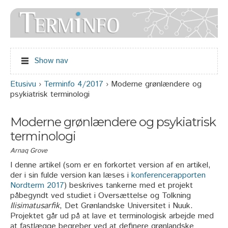
Jump to navigation
Show nav
Etusivu
›
Terminfo 4/2017
›
Moderne grønlændere og
Olet täällä
psykiatrisk terminologi
Moderne grønlændere og psykiatrisk
terminologi
Arnaq Grove
I denne artikel (som er en forkortet version af en artikel,
der i sin fulde version kan læses i
konferencerapporten
Nordterm 2017
) beskrives tankerne med et projekt
påbegyndt ved studiet i Oversættelse og Tolkning
Ilisimatusarfik
, Det Grønlandske Universitet i Nuuk.
Projektet går ud på at lave et terminologisk arbejde med
at fastlægge begreber ved at definere grønlandske