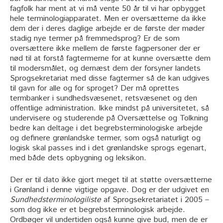
fagfolk har ment at vi må vente 50 år til vi har opbygget
hele terminologiapparatet. Men er oversætterne da ikke
dem der i deres daglige arbejde er de første der møder
stadig nye termer på fremmedsprog? Er de som
oversættere ikke mellem de første fagpersoner der er
nød til at forstå fagtermerne for at kunne oversætte dem
til modersmålet, og dernæst dem der forsyner landets
Sprogsekretariat med disse fagtermer så de kan udgives
til gavn for alle og for sproget? Der må oprettes
termbanker i sundhedsvæsenet, retsvæsenet og den
offentlige administration. Ikke mindst på universitetet, så
undervisere og studerende på Oversættelse og Tolkning
bedre kan deltage i det begrebsterminologiske arbejde
og definere grønlandske termer, som også naturligt og
logisk skal passes ind i det grønlandske sprogs egenart,
med både dets opbygning og leksikon.
Der er til dato ikke gjort meget til at støtte oversætterne
i Grønland i denne vigtige opgave. Dog er der udgivet en
Sundhedsterminologiliste
af Sprogsekretariatet i 2005 –
som dog ikke er et begrebsterminologisk arbejde.
Ordbøger vil undertiden også kunne give bud, men de er