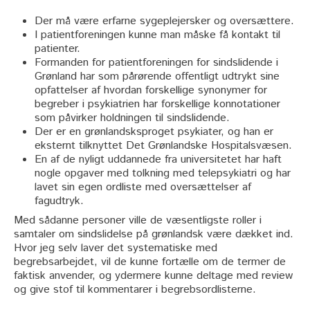
Der må være erfarne sygeplejersker og oversættere.
I patientforeningen kunne man måske få kontakt til
patienter.
Formanden for patientforeningen for sindslidende i
Grønland har som pårørende offentligt udtrykt sine
opfattelser af hvordan forskellige synonymer for
begreber i psykiatrien har forskellige konnotationer
som påvirker holdningen til sindslidende.
Der er en grønlandsksproget psykiater, og han er
eksternt tilknyttet Det Grønlandske Hospitalsvæsen.
En af de nyligt uddannede fra universitetet har haft
nogle opgaver med tolkning med telepsykiatri og har
lavet sin egen ordliste med oversættelser af
fagudtryk.
Med sådanne personer ville de væsentligste roller i
samtaler om sindslidelse på grønlandsk være dækket ind.
Hvor jeg selv laver det systematiske med
begrebsarbejdet, vil de kunne fortælle om de termer de
faktisk anvender, og ydermere kunne deltage med review
og give stof til kommentarer i begrebsordlisterne.