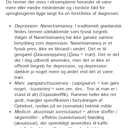
De termer der vises i eksemplerne herunder vil være
mere eller mindre misledende og i bedste fald for
sprogbrugeren ligge langt fra en forståelse af diagnosen:
Depression
:
Nanertisimaneq
. I traditionelt grønlandsk
findes termen udelukkende som fysisk begreb.
Valget af Nanertisimaneq har ikke ganske samme
betydning som depression. Nanertisimaneq er et
fysisk pres, ikke en tilstand i sindet. Det er til
gengæld
Qasusooqqaneq
(
Qasu
=
træt
). Det er det
der i dag udbredt anvendes, men det er ikke et
officielt begreb for depression, og depression
dækker jo noget mere og andet end det at være
træt.
Mani
:
sapigaaruttuussineq
- (
sapigaarut-
= kan gøre
noget,
-tuussineq
= som om, dvs.: Tror at man er i
stand til alt) (Oqaasileriffik). Rammer heller ikke ret
godt, mangler specifikation i betydningen af:
Ophidset, rastløs på en (somatisk) hektisk måde
Medicin
:
akuutissat sunniutaasut
=
aktive stoffer
/
lægemidler
- effektiv (sunniutaasut) blanding
(akuutissat), der oprindeligt anvendtes til kaffe