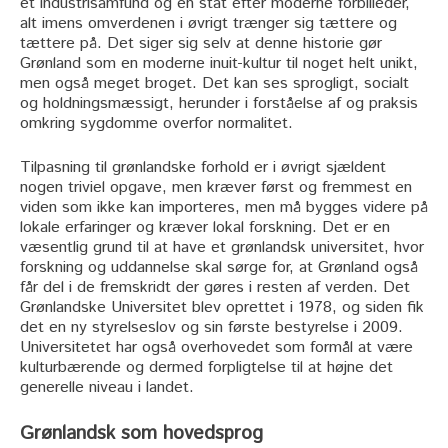
et industrisamfund og en stat efter moderne forbilleder,
alt imens omverdenen i øvrigt trænger sig tættere og
tættere på. Det siger sig selv at denne historie gør
Grønland som en moderne inuit-kultur til noget helt unikt,
men også meget broget. Det kan ses sprogligt, socialt
og holdningsmæssigt, herunder i forståelse af og praksis
omkring sygdomme overfor normalitet.
Tilpasning til grønlandske forhold er i øvrigt sjældent
nogen triviel opgave, men kræver først og fremmest en
viden som ikke kan importeres, men må bygges videre på
lokale erfaringer og kræver lokal forskning. Det er en
væsentlig grund til at have et grønlandsk universitet, hvor
forskning og uddannelse skal sørge for, at Grønland også
får del i de fremskridt der gøres i resten af verden. Det
Grønlandske Universitet blev oprettet i 1978, og siden fik
det en ny styrelseslov og sin første bestyrelse i 2009.
Universitetet har også overhovedet som formål at være
kulturbærende og dermed forpligtelse til at højne det
generelle niveau i landet.
Grønlandsk som hovedsprog