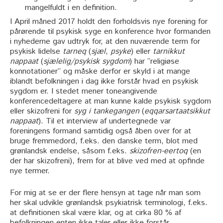
mangelfuldt i en definition.
I April måned 2017 holdt den forholdsvis nye forening for
pårørende til psykisk syge en konference hvor formanden
i nyhederne gav udtryk for, at den nuværende term for
psykisk lidelse
tarneq
(
sjæl
,
psyke
) eller
tarnikkut
nappaat
(
sjælelig/psykisk sygdom
) har ”religiøse
konnotationer” og måske derfor er skyld i at mange
iblandt befolkningen i dag ikke forstår hvad en psykisk
sygdom er. I stedet mener toneangivende
konferencedeltagere at man kunne kalde psykisk sygdom
eller skizofreni for
syg i tankegangen
(
eqqarsartaatsikkut
nappaat
). Til et interview af undertegnede var
foreningens formand samtidig også åben over for at
bruge fremmedord, f.eks. den danske term, blot med
grønlandsk endelse, såsom f.eks.
skizofren-eertoq
(en
der har skizofreni), frem for at blive ved med at opfinde
nye termer.
For mig at se er der flere hensyn at tage når man som
her skal udvikle grønlandsk psykiatrisk terminologi, f.eks.
at definitionen skal være klar, og at cirka 80 % af
befolkningen enten ikke taler eller ikke forstår