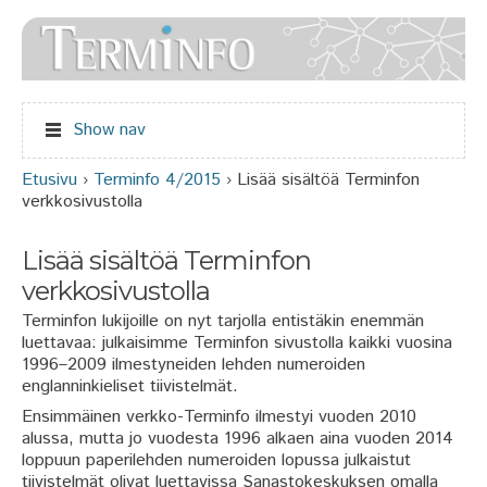
Jump to navigation
Show nav
Etusivu
›
Terminfo 4/2015
›
Lisää sisältöä Terminfon
Olet täällä
verkkosivustolla
Lisää sisältöä Terminfon
verkkosivustolla
Terminfon lukijoille on nyt tarjolla entistäkin enemmän
luettavaa: julkaisimme Terminfon sivustolla kaikki vuosina
1996–2009 ilmestyneiden lehden numeroiden
englanninkieliset tiivistelmät.
Ensimmäinen verkko-Terminfo ilmestyi vuoden 2010
alussa, mutta jo vuodesta 1996 alkaen aina vuoden 2014
loppuun paperilehden numeroiden lopussa julkaistut
tiivistelmät olivat luettavissa Sanastokeskuksen omalla