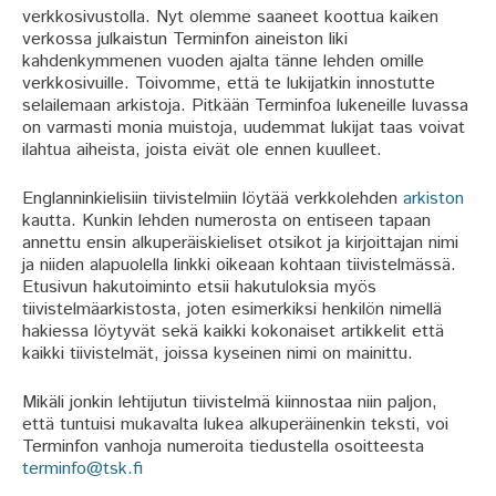
verkkosivustolla. Nyt olemme saaneet koottua kaiken
verkossa julkaistun Terminfon aineiston liki
kahdenkymmenen vuoden ajalta tänne lehden omille
verkkosivuille. Toivomme, että te lukijatkin innostutte
selailemaan arkistoja. Pitkään Terminfoa lukeneille luvassa
on varmasti monia muistoja, uudemmat lukijat taas voivat
ilahtua aiheista, joista eivät ole ennen kuulleet.
Englanninkielisiin tiivistelmiin löytää verkkolehden
arkiston
kautta. Kunkin lehden numerosta on entiseen tapaan
annettu ensin alkuperäiskieliset otsikot ja kirjoittajan nimi
ja niiden alapuolella linkki oikeaan kohtaan tiivistelmässä.
Etusivun hakutoiminto etsii hakutuloksia myös
tiivistelmäarkistosta, joten esimerkiksi henkilön nimellä
hakiessa löytyvät sekä kaikki kokonaiset artikkelit että
kaikki tiivistelmät, joissa kyseinen nimi on mainittu.
Mikäli jonkin lehtijutun tiivistelmä kiinnostaa niin paljon,
että tuntuisi mukavalta lukea alkuperäinenkin teksti, voi
Terminfon vanhoja numeroita tiedustella osoitteesta
terminfo@tsk.fi