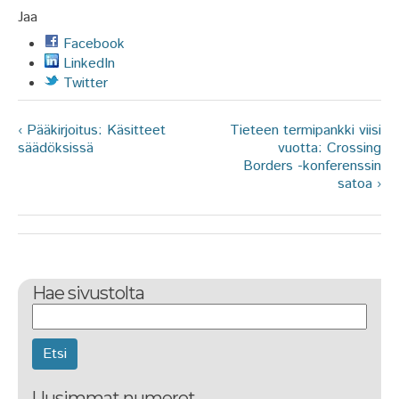
Jaa
Facebook
LinkedIn
Twitter
‹ Pääkirjoitus: Käsitteet
Tieteen termipankki viisi
säädöksissä
vuotta: Crossing
Borders -konferenssin
satoa ›
Hae sivustolta
Etsi
Uusimmat numerot