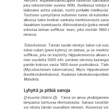
Heroiini.
Aspiriininvalmistajana
tunnetun saksalais
joka rekisteröitiin vuonna 1890.
Berliinissä tehdyt 
lääkeaine auttoi yskään, tuotti potilaille mielihyvä
Tuotteen synnyttämä euforinen tunne oli kuitenkin 
alkuosa tulee kreikan sankaria merkitsevästä san
faiaakkien kuninkaasta
Alkinooksesta
(jonka nimell
edustaa latinan suffiksia -inum, joka otettiin 1860-l
nimissä.
Tuberkuloosi.
Tämän taudin nimitys tuber-cul-osis
tuber-culum (pieni kyhmy) on latinaa, ja se merkit
suffiksia, jota on käytetty Hippokrateesta alkaen e
noin vuodelta 5000 eKr. peräisin olevista luurangois
pantiin kokoon vasta 1800-luvun puolivälissä. Tärk
(Mycobacterium tuberculosis). Myös Hippokrateen k
(keuhkotuberkuloosi). Kuuluisia tubekuloosipotila
Mandela
.
Lyhyitä ja pitkiä sanoja
Q-kuume
(
febris Q
). Tämä on ainoa yksikirjaimine
lampaista tarttuvaa riketsiatautia. Sairaus tavatt
voi viitata tämän osavaltion nimeen. Kyseessä voi 