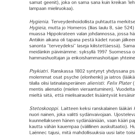
samat geenit), joka on sama sana kuin kreikan ’le
lampaan mieliruokaa).
Hygienia.
Terveydenhoidollista puhtautta merkitse
Hygieia
, mutta jo Homeros (Ilias laulu 8, säe 524) 
muassa Hippokrateen valan johdannossa, jossa häne
Antiikin aikana oli tapana pestä kädet ruoan jälkee
sanonta ”terveydeksi” laseja kilistettäessä). Sama
meidänkin päivinämme: syksyllä 1997 Suomessa ote
hammashuoltajan ja erikoishammashoitajan yhtein
Psykiatri.
Ranskassa 1802 syntynyt yhdyssana psychi
molemmat osat psyche (elonhenki) ja iatros (lääkäri
tilalla olisi latinalaisperäinen
alienisti
:
Felix Plater
(
mentis alienatio (mielen vieraantuminen). Vuodelta 
mieltä siitä, että mielisairaudet lisääntyvät kesäisi
Stetoskooppi.
Laitteen keksi ranskalainen lääkäri
nuori nainen, joka valitti sydänvaivojaan. Ujostele
kuunnellakseen hänen sydänääniään, vaan kääri pap
kautta vähän kauempaa (välillinen auskultaatio).
Laënnec tajusi, mitä mahdollisuuksia uusi laite tois