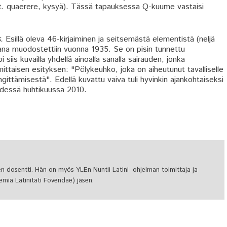
lat. quaerere, kysyä). Tässä tapauksessa Q-kuume vastaisi
s.
Esillä oleva 46-kirjaiminen ja seitsemästä elementistä (neljä
ana muodostettiin vuonna 1935. Se on pisin tunnettu
i siis kuvailla yhdellä ainoalla sanalla sairauden, jonka
ittaisen esityksen: "Pölykeuhko, joka on aiheutunut tavalliselle
ttämisestä". Edellä kuvattu vaiva tuli hyvinkin ajankohtaiseksi
eydessä huhtikuussa 2010.
len dosentti. Hän on myös YLEn Nuntii Latini -ohjelman toimittaja ja
mia Latinitati Fovendae) jäsen.