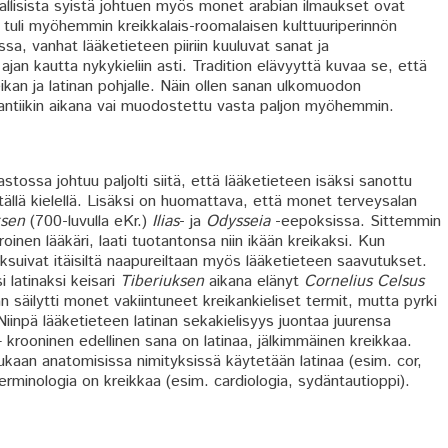
iallisista syistä johtuen myös monet arabian ilmaukset ovat
 tuli myöhemmin kreikkalais-roomalaisen kulttuuriperinnön
assa, vanhat lääketieteen piiriin kuuluvat sanat ja
ajan kautta nykykieliin asti. Tradition elävyyttä kuvaa se, että
kan ja latinan pohjalle. Näin ollen sanan ulkomuodon
o antiikin aikana vai muodostettu vasta paljon myöhemmin.
stossa johtuu paljolti siitä, että lääketieteen isäksi sanottu
tällä kielellä. Lisäksi on huomattava, että monet terveysalan
sen
(700-luvulla eKr.)
Ilias
- ja
Odysseia
-eepoksissa. Sittemmin
inen lääkäri, laati tuotantonsa niin ikään kreikaksi. Kun
aksuivat itäisiltä naapureiltaan myös lääketieteen saavutukset.
latinaksi keisari
Tiberiuksen
aikana elänyt
Cornelius Celsus
n säilytti monet vakiintuneet kreikankieliset termit, mutta pyrki
Niinpä lääketieteen latinan sekakielisyys juontaa juurensa
 krooninen edellinen sana on latinaa, jälkimmäinen kreikkaa.
ukaan anatomisissa nimityksissä käytetään latinaa (esim. cor,
terminologia on kreikkaa (esim. cardiologia, sydäntautioppi).