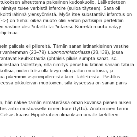
ukoksen aiheuttama paikallinen kudoskuolio. Lääketieteen
nimitys tulee verbistä infercire (sulloa täyteen). Sana oli
arkoitti lähinnä ylensyömistä. Myös itse substantiivi infarctus on
-c-) on turha: oikea muoto olisi verbin partisiipin perfektiin
 vastine olisi *infartti tai *infarssi. Korrekti muoto näkyy
eohjelmaa.
n pallosia eli pillereitä. Tämän sanan latinankielinen vastine
s
vanhemman (23–79)
Luonnonhistoriassa
(28,138), jossa
arantavat keuhkotautia (phthisis pilulis sumpta sanat, sc.
lestaan tabletteja, sillä nimitys perustuu latinan sanaan tabula
llisia, niiden tulisi olla levyn eikä pallon muotoisia, ja
ua pikemmin aspiriinipillereistä kuin -tableteista. Pastillus
aatteessa pikkuleivän muotoinen, sillä kyseessä on sanan panis
lmiin, hän näkee tämän silmäterässä oman kuvansa pienen nuken
tes antoi mustuaiselle nimen kore (tyttö). Anatominen termi
olla Celsus käänsi Hippokrateen ilmauksen omalle kielelleen.