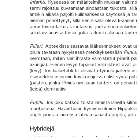
Infarkti.
Kyseessä on määritelmän mukaan valtimot
termi rajoittuu kuvaamaan ainoastaan tukosta, sillä 
antiikin aikana paljolti kulinaarisessa käytössä ja t
hieman pöhöttynyt, sillä sen sisällä oleva k-äänne (
perustuva infartus tai infarsus, jonka suomenkielinen
sukulaissanassa farssi, joka tarkoitti alkuaan täyt
Pilleri
. Apteekista saatavat lääkeannokset ovat usei
pilula tavataan nykyisessä merkityksessään
Pliniu
kerrotaan, miten sian ihrasta valmistetut pillerit p
axungia). Pienen levyn tapaiset valmisteet ovat puo
(levy). Jos lääketabletit olisivat etymologialleen usko
esimerkiksi aspiriinin käyttöohjeissa olisi syytä puh
(pastilli), jonka Plinius niin ikään tuntee, on peri
(leipä) deminutiivi.
Pupilli
. Jos joku katsoo toista ihmistä läheltä si
muotoisena. Havaittuaan kyseisen ilmiön Hippokra
pupilli juontaa juurensa latinan sanasta pupilla, j
Hybridejä