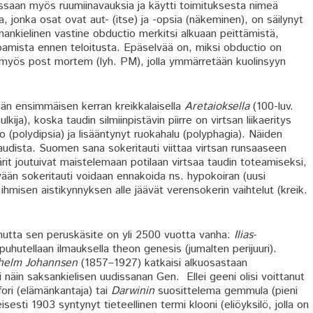
taessaan myös ruumiinavauksia ja käytti toimituksesta nimeä
jonka osat ovat aut- (itse) ja -opsia (näkeminen), on säilynyt
nkielinen vastine obductio merkitsi alkuaan peittämistä,
hoamista ennen teloitusta. Epäselvää on, miksi obductio on
n myös post mortem (lyh. PM), jolla ymmärretään kuolinsyyn
än ensimmäisen kerran kreikkalaisella
Aretaioksella
(100-luv.
lkija), koska taudin silmiinpistävin piirre on virtsan liikaeritys
 (polydipsia) ja lisääntynyt ruokahalu (polyphagia). Näiden
audista. Suomen sana sokeritauti viittaa virtsan runsaaseen
it joutuivat maistelemaan potilaan virtsaa taudin toteamiseksi,
kyään sokeritauti voidaan ennakoida ns. hypokoiran (uusi
ihmisen aistikynnyksen alle jäävät verensokerin vaihtelut (kreik.
 mutta sen peruskäsite on yli 2500 vuotta vanha:
Ilias
-
puhutellaan ilmauksella theon genesis (jumalten perijuuri).
helm Johannsen
(1857–1927) katkaisi alkuosastaan
i näin saksankielisen uudissanan Gen. Ellei geeni olisi voittanut
ofori (elämänkantaja) tai
Darwinin
suosittelema gemmula (pieni
sesti 1903 syntynyt tieteellinen termi klooni (eliöyksilö, jolla on