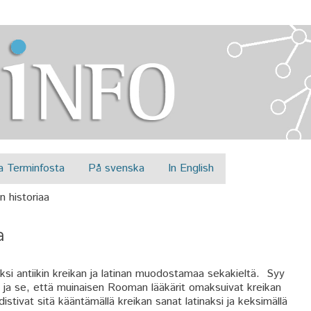
Jump to navigation
a Terminfosta
På svenska
In English
n historiaa
a
i antiikin kreikan ja latinan muodostamaa sekakieltä. Syy
ä ja se, että muinaisen Rooman lääkärit omaksuivat kreikan
distivat sitä kääntämällä kreikan sanat latinaksi ja keksimällä