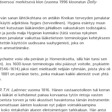
htiversoa’ merkitsevä klon (vuonna 1996 kloonatun
Dolly
-
vän sanan lähtökohtana on antiikin Kreikan terveyden jumalatar
käytti adjektiivia
h
ygies (terveellinen). Hygieia esiintyy muun
t kutsutaan lääkäreiden juhlallisen vakuutuksen todistajaksi.
n ja juoda malja Hygieian kunniaksi (tätä vastaa nykyinen
inen jumalatar vaikuttaa lääketieteen terminologian kehitykseen
ttiin käyttöön uudissana suuhygienisti, joka on
en ammattinimike.
atre voisi olla peräisin jo Homerokselta, sillä hän tunsi sen
). Jos 1600-luvun terminologia olisi päässyt voitolle, psykiatrin
1546–1614) jakoi näet mielitaudit neljään ryhmään, joista yksi oli
1881 on peräisin tieto, jonka mukaan kaikki alienistit ovat yhtä
n.
R.T.H. Laënnec
vuonna 1816. Hänen vastaanotolleen tuli kerran
va lääkäri ei kehdannut painaa korvaansa tytön rintoja vasten
erista torven ja teki akustiset havaintonsa tämän instrumentin
 Huomattuaan äänten kuuluvan nyt paljon voimakkaampina
i koko rintakehän alueen elintoimintojen tarkkailuun. Hän antoi