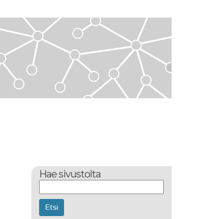
Hae sivustolta
Etsi