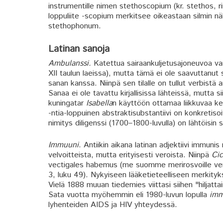
instrumentille nimen stethoscopium (kr. stethos, rin
loppuliite -scopium merkitsee oikeastaan silmin nä
stethophonum.
Latinan sanoja
Ambulanssi.
Katettua sairaankuljetusajoneuvoa var
XII taulun laeissa), mutta tämä ei ole saavuttanut
sanan kanssa. Niinpä sen tilalle on tullut verbistä
Sanaa ei ole tavattu kirjallisissa lähteissä, mutta
kuningatar
Isabella
n käyttöön ottamaa liikkuvaa ken
-ntia-loppuinen abstraktisubstantiivi on konkreti
nimitys diligenssi (1700–1800-luvulla) on lähtöisin 
Immuuni
. Antiikin aikana latinan adjektiivi immunis 
velvoitteista, mutta erityisesti veroista. Niinpä
Ci
vectigales habemus (me suomme merirosvoille ve
3, luku 49). Nykyiseen lääketieteelliseen merkityk
Vielä 1888 muuan tiedemies viittasi siihen "hiljatt
Sata vuotta myöhemmin eli 1980-luvun lopulla
imm
lyhenteiden AIDS ja HIV yhteydessä.