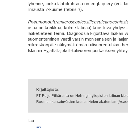
lyhenne, jonka lähtökohtana on engl. query (vrt. 
ilmausta ?-kuume (febris ?).
Pneumonoultramicroscopicosilicovulcanoconiosi
osaa on kreikkaa, kolme latinaa) koostuva yhdyss
lääketieteen termi. Diagnoosia kirjoittava lääkäri vo
suomentaminen vaatii varsin monisanaisen ja laajam
mikroskoopille näkymättömän tulivuorentuhkan hengi
Islannin Eyjaflallajökull-tulivuoren purkauksen yht
Kirjoittajasta:
FT Reijo Pitkäranta on Helsingin yliopiston latinan kie
Rooman kansainvälsien latinan kielen akatemian (Acade
Jaa