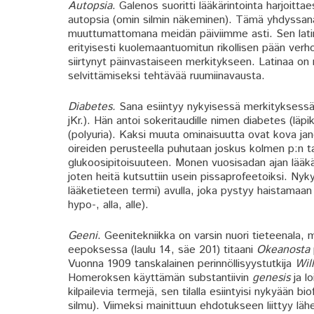
Autopsia
. Galenos suoritti lääkärintointa harjoit
autopsia (omin silmin näkeminen). Tämä yhdyssana, 
muuttumattomana meidän päiviimme asti. Sen latina
erityisesti kuolemaantuomitun rikollisen pään ver
siirtynyt päinvastaiseen merkitykseen. Latinaa o
selvittämiseksi tehtävää ruumiinavausta.
Diabetes.
Sana esiintyy nykyisessä merkityksessä
jKr.). Hän antoi sokeritaudille nimen diabetes (läpiku
(polyuria). Kaksi muuta ominaisuutta ovat kova jano
oireiden perusteella puhutaan joskus kolmen p:n t
glukoosipitoisuuteen. Monen vuosisadan ajan lääkär
joten heitä kutsuttiin usein pissaprofeetoiksi. Ny
lääketieteen termi) avulla, joka pystyy haistamaan 
hypo-, alla, alle).
Geeni
. Geenitekniikka on varsin nuori tieteenala,
eepoksessa (laulu 14, säe 201) titaani
Okeanosta
Vuonna 1909 tanskalainen perinnöllisyystutkija
Wil
Homeroksen käyttämän substantiivin
genesis
ja lo
kilpailevia termejä, sen tilalla esiintyisi nykyään bi
silmu). Viimeksi mainittuun ehdotukseen liittyy lähei