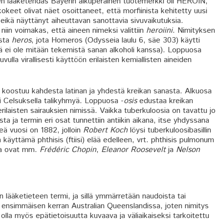
en lääketehdas Bayerin alkuperäinen tuotemerkki oli HEROIN,
kokeet olivat näet osoittaneet, että morfiinista kehitetty uusi
ä eikä näyttänyt aiheuttavan sanottavia sivuvaikutuksia.
niin voimakas, että aineen nimeksi valittiin
heroiini
. Nimityksen
asta
heros
, jota Homeros (Odysseia laulu 6, säe 303) käytti
ä ei ole mitään tekemistä sanan alkoholi kanssa). Loppuosa
uvulla virallisesti käyttöön erilaisten kemiallisten aineiden
 koostuu kahdesta latinan ja yhdestä kreikan sanasta. Alkuosa
si Celsuksella talikyhmyä. Loppuosa -
osis
edustaa kreikan
rilaisten sairauksien nimissä. Vaikka tuberkuloosia on tavattu jo
ta ja termin eri osat tunnettiin antiikin aikana, itse yhdyssana
eä vuosi on 1882, jolloin
Robert Koch
löysi tuberkuloosibasillin
äyttämä phthisis (ftiisi) elää edelleen, vrt. phthisis pulmonum
ita ovat mm.
Frédéric Chopin
,
Eleanor Roosevelt
ja
Nelson
n lääketieteen termi, ja sillä ymmärretään naudoista tai
iin ensimmäisen kerran Australian Queenslandissa, joten nimitys
olla myös epätietoisuutta kuvaava ja väliaikaiseksi tarkoitettu