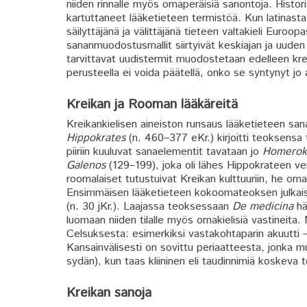
niiden rinnalle myös omaperäisiä sanontoja. Histor
kartuttaneet lääketieteen termistöä. Kun latinasta
säilyttäjänä ja välittäjänä tieteen valtakieli Euroop
sananmuodostusmallit siirtyivät keskiajan ja uuden 
tarvittavat uudistermit muodostetaan edelleen krei
perusteella ei voida päätellä, onko se syntynyt j
Kreikan ja Rooman lääkäreitä
Kreikankielisen aineiston runsaus lääketieteen sana
Hippokrates
(n. 460–377 eKr.) kirjoitti teoksensa 
piiriin kuuluvat sanaelementit tavataan jo
Homerok
Galenos
(129–199), joka oli lähes Hippokrateen vero
roomalaiset tutustuivat Kreikan kulttuuriin, he om
Ensimmäisen lääketieteen kokoomateoksen julkaisi 
(n. 30 jKr.). Laajassa teoksessaan
De medicina
hä
luomaan niiden tilalle myös omakielisiä vastineita. 
Celsuksesta: esimerkiksi vastakohtaparin akuutti –
Kansainvälisesti on sovittu periaatteesta, jonka m
sydän), kun taas kliininen eli taudinnimiä koskeva 
Kreikan sanoja