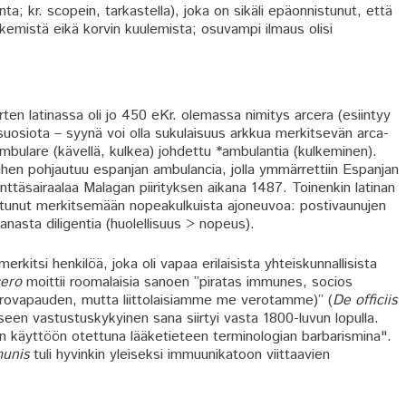
ta; kr. scopein, tarkastella), joka on sikäli epäonnistunut, että
kemistä eikä korvin kuulemista; osuvampi ilmaus olisi
ten latinassa oli jo 450 eKr. olemassa nimitys arcera (esiintyy
 suosiota – syynä voi olla sukulaisuus arkkua merkitsevän arca-
 ambulare (kävellä, kulkea) johdettu *ambulantia (kulkeminen).
 siihen pohjautuu espanjan ambulancia, jolla ymmärrettiin Espanjan
ttäsairaalaa Malagan piirityksen aikana 1487. Toinenkin latinan
soitunut merkitsemään nopeakulkuista ajoneuvoa: postivaunujen
sanasta diligentia (huolellisuus > nopeus).
merkitsi henkilöä, joka oli vapaa erilaisista yhteiskunnallisista
cero
moittii roomalaisia sanoen ”piratas immunes, socios
rovapauden, mutta liittolaisiamme me verotamme)” (
De officiis
seen vastustuskykyinen sana siirtyi vasta 1800-luvun lopulla.
ain käyttöön otettuna lääketieteen terminologian barbarismina".
unis
tuli hyvinkin yleiseksi immuunikatoon viittaavien