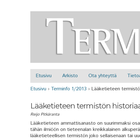
Etusivu
Arkisto
Ota yhteyttä
Tieto
Päävalikko
Etusivu
›
Terminfo 1/2013
›
Lääketieteen termistö
Olet täällä
Lääketieteen termistön historia
Reijo Pitkäranta
Lääketieteen ammattisanasto on suurimmaksi osaks
tähän ilmiöön on tieteenalan kreikkalainen alkuper
lääketieteellisen termistön joko sellaisenaan tai uu