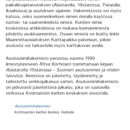
paikallissijataivutuksen (Alastarolla, Ylistarossa, Paraisilla,
Ikaalisissa) ja asutuksen sijainnin. Hakemistosta voi myös
katsoa, onko suomenkielisen nimen rinnalla käytössä
ruotsin- tai saamenkielistä nimeä. Kuntien nimiä
koskevissa artikkeleissa on mukana kunnannimestä
johdettu asukkaannimitys. Osaan nimistä on lisätty linkki
Maanmittauslaitoksen Karttapaikka-palveluun, jolloin
asutusta voi tarkastella myös karttakuvan avulla.
Asutusnimihakemisto perustuu vuonna 1990
ilmestyneeseen
Ritva Korhosen
toimittamaan kirjaan
Alastarolla Ylistarossa – Suomen asutusnimet ja niiden
taivutus
. Aineistoa on päivitetty, täydennetty ja
tarkistettu verkkojulkaisua varten. Asutusnimihakemisto
on jatkuvasti päivitettävä julkaisu, joka on saatavilla
verkossa Kotimaisten kielten keskuksen sivustolla.
Asutusnimihakemisto
Kotimaisten kielten keskus, Helsinki.