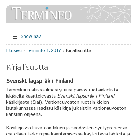
Jump to navigation
Show nav
Etusivu
›
Terminfo 1/2017
›
Kirjallisuutta
Olet täällä
Kirjallisuutta
Svenskt lagspråk i Finland
Tammikuun alussa ilmestyi uusi painos ruotsinkielistä
lakikieltä käsittelevästä
Svenskt lagspråk i Finland
-
käsikirjasta (Slaf). Valtioneuvoston ruotsin kielen
lautakunnassa laadittu käsikirja julkaistiin valtioneuvoston
kanslian ohjeena.
Käsikirjassa kuvataan lakien ja säädösten syntyprosessia,
esitellään tärkeimpiä kääntämisessä käytettäviä lähteitä ja