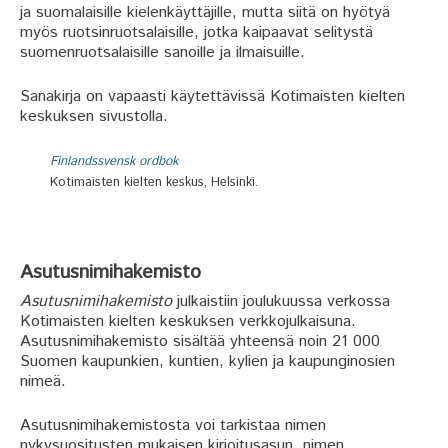
ja suomalaisille kielenkäyttäjille, mutta siitä on hyötyä
myös ruotsinruotsalaisille, jotka kaipaavat selitystä
suomenruotsalaisille sanoille ja ilmaisuille.
Sanakirja on vapaasti käytettävissä Kotimaisten kielten
keskuksen sivustolla.
Finlandssvensk ordbok
Kotimaisten kielten keskus, Helsinki.
Asutusnimihakemisto
Asutusnimihakemisto
julkaistiin joulukuussa verkossa
Kotimaisten kielten keskuksen verkkojulkaisuna.
Asutusnimihakemisto sisältää yhteensä noin 21 000
Suomen kaupunkien, kuntien, kylien ja kaupunginosien
nimeä.
Asutusnimihakemistosta voi tarkistaa nimen
nykysuositusten mukaisen kirjoitusasun, nimen