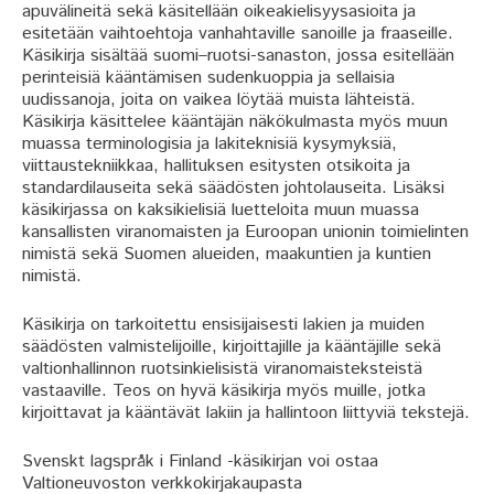
apuvälineitä sekä käsitellään oikeakielisyysasioita ja
esitetään vaihtoehtoja vanhahtaville sanoille ja fraaseille.
Käsikirja sisältää suomi–ruotsi-sanaston, jossa esitellään
perinteisiä kääntämisen sudenkuoppia ja sellaisia
uudissanoja, joita on vaikea löytää muista lähteistä.
Käsikirja käsittelee kääntäjän näkökulmasta myös muun
muassa terminologisia ja lakiteknisiä kysymyksiä,
viittaustekniikkaa, hallituksen esitysten otsikoita ja
standardilauseita sekä säädösten johtolauseita. Lisäksi
käsikirjassa on kaksikielisiä luetteloita muun muassa
kansallisten viranomaisten ja Euroopan unionin toimielinten
nimistä sekä Suomen alueiden, maakuntien ja kuntien
nimistä.
Käsikirja on tarkoitettu ensisijaisesti lakien ja muiden
säädösten valmistelijoille, kirjoittajille ja kääntäjille sekä
valtionhallinnon ruotsinkielisistä viranomaisteksteistä
vastaaville. Teos on hyvä käsikirja myös muille, jotka
kirjoittavat ja kääntävät lakiin ja hallintoon liittyviä tekstejä.
Svenskt lagspråk i Finland -käsikirjan voi ostaa
Valtioneuvoston verkkokirjakaupasta