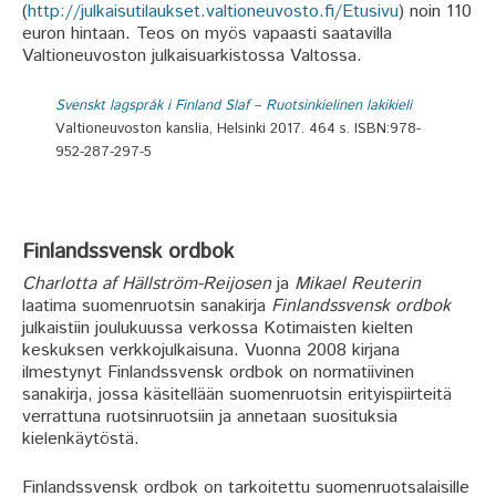
(
http://julkaisutilaukset.valtioneuvosto.fi/Etusivu
) noin 110
euron hintaan. Teos on myös vapaasti saatavilla
Valtioneuvoston julkaisuarkistossa Valtossa.
Svenskt lagspråk i Finland Slaf – Ruotsinkielinen lakikieli
Valtioneuvoston kanslia, Helsinki 2017. 464 s. ISBN:978-
952-287-297-5
Finlandssvensk ordbok
Charlotta af Hällström-Reijosen
ja
Mikael Reuterin
laatima suomenruotsin sanakirja
Finlandssvensk ordbok
julkaistiin joulukuussa verkossa Kotimaisten kielten
keskuksen verkkojulkaisuna. Vuonna 2008 kirjana
ilmestynyt Finlandssvensk ordbok on normatiivinen
sanakirja, jossa käsitellään suomenruotsin erityispiirteitä
verrattuna ruotsinruotsiin ja annetaan suosituksia
kielenkäytöstä.
Finlandssvensk ordbok on tarkoitettu suomenruotsalaisille