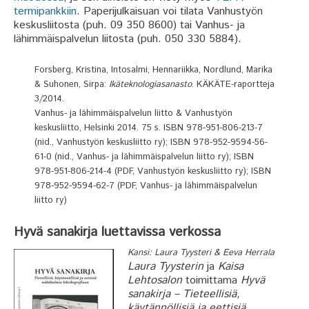
termipankkiin
. Paperijulkaisuan voi tilata Vanhustyön
keskusliitosta (puh. 09 350 8600) tai Vanhus- ja
lähimmäispalvelun liitosta (puh. 050 330 5884).
Forsberg, Kristina, Intosalmi, Hennariikka, Nordlund, Marika
& Suhonen, Sirpa:
Ikäteknologiasanasto
. KÄKÄTE-raportteja
3/2014.
Vanhus- ja lähimmäispalvelun liitto & Vanhustyön
keskusliitto, Helsinki 2014. 75 s. ISBN 978-951-806-213-7
(nid., Vanhustyön keskusliitto ry); ISBN 978-952-9594-56-
61-0 (nid., Vanhus- ja lähimmäispalvelun liitto ry); ISBN
978-951-806-214-4 (PDF, Vanhustyön keskusliitto ry); ISBN
978-952-9594-62-7 (PDF, Vanhus- ja lähimmäispalvelun
liitto ry)
Hyvä sanakirja luettavissa verkossa
Kansi: Laura Tyysteri & Eeva Herrala
Laura Tyysterin
ja
Kaisa
Lehtosalon
toimittama
Hyvä
sanakirja – Tieteellisiä,
käytännöllisiä ja eettisiä