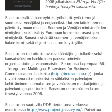
2008 julkaistusta
EU:n ja Venäjän
hankeyhteistyön sanastosta
.
Sanasto sisältää hankeyhteistyöhön liittyviä termejä
suomeksi, venäjäksi ja englanniksi. Uuteen laitokseen on
päivitetty muun muassa Suomen ja Venäjän ministeriöiden
nimitykset sekä lisätty Euroopan komission osastojen
nimityksiä. Sanasto sisältää suomen- ja venäjänkieliset
hakemistot sekä ohjeet sanaston käyttäjälle.
Sanasto on tarkoitettu avuksi kääntäjille ja tulkeille sekä
kansainvälisten hankkeiden parissa toimiville
organisaatioille ja viranomaisille. Se on osa laajempaa IMU
– Integrated Multilingual E-services for Business
Communication -hanketta (
http://imu.iac.spb.ru/
), jonka
tavoitteena oli monikielisten sähköisten palvelujen
kehittäminen suomalaisten ja venäläisten matkailijoiden ja
palveluntarjoajien tueksi. Sanaston ensimmäinen laitos
ilmestyi vuonna 2008.
Sanasto on saatavilla PDF-tiedostona verkossa
osoitteessa
http://www.projectglossary.eu/
. Painettua