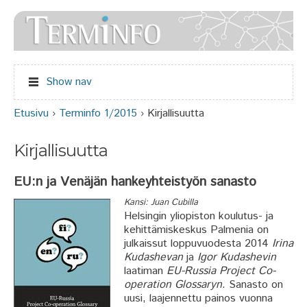
Jump to navigation
Show nav
Etusivu
›
Terminfo 1/2015
›
Kirjallisuutta
Olet täällä
Kirjallisuutta
EU:n ja Venäjän hankeyhteistyön sanasto
Kansi: Juan Cubilla
Helsingin yliopiston koulutus- ja
kehittämiskeskus Palmenia on
julkaissut loppuvuodesta 2014
Irina
Kudashevan
ja
Igor Kudashevin
laatiman
EU-Russia Project Co-
operation Glossaryn
. Sanasto on
uusi, laajennettu painos vuonna