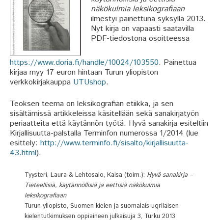
näkökulmia leksikografiaan
ilmestyi painettuna syksyllä 2013.
Nyt kirja on vapaasti saatavilla
PDF-tiedostona osoitteessa
https://www.doria.fi/handle/10024/103550
. Painettua
kirjaa myy 17 euron hintaan Turun yliopiston
verkkokirjakauppa
UTUshop
.
Teoksen teema on leksikografian etiikka, ja sen
sisältämissä artikkeleissa käsitellään sekä sanakirjatyön
periaatteita että käytännön työtä. Hyvä sanakirja esiteltiin
Kirjallisuutta-palstalla Terminfon numerossa 1/2014 (lue
esittely:
http://www.terminfo.fi/sisalto/kirjallisuutta-
43.html
).
Tyysteri, Laura & Lehtosalo, Kaisa (toim.):
Hyvä sanakirja –
Tieteellisiä, käytännöllisiä ja eettisiä näkökulmia
leksikografiaan
Turun yliopisto, Suomen kielen ja suomalais-ugrilaisen
kielentutkimuksen oppiaineen julkaisuja 3, Turku 2013