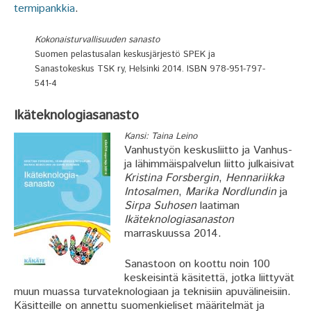
termipankkia
.
Kokonaisturvallisuuden sanasto
Suomen pelastusalan keskusjärjestö SPEK ja
Sanastokeskus TSK ry, Helsinki 2014. ISBN 978-951-797-
541-4
Ikäteknologiasanasto
Kansi: Taina Leino
Vanhustyön keskusliitto ja Vanhus-
ja lähimmäispalvelun liitto julkaisivat
Kristina Forsbergin
,
Hennariikka
Intosalmen
,
Marika Nordlundin
ja
Sirpa Suhosen
laatiman
Ikäteknologiasanaston
marraskuussa 2014.
Sanastoon on koottu noin 100
keskeisintä käsitettä, jotka liittyvät
muun muassa turvateknologiaan ja teknisiin apuvälineisiin.
Käsitteille on annettu suomenkieliset määritelmät ja