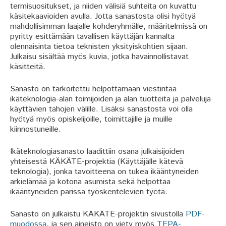
termisuositukset, ja niiden välisiä suhteita on kuvattu
käsitekaavioiden avulla. Jotta sanastosta olisi hyötyä
mahdollisimman laajalle kohderyhmälle, määritelmissä on
pyritty esittämään tavallisen käyttäjän kannalta
olennaisinta tietoa teknisten yksityiskohtien sijaan.
Julkaisu sisältää myös kuvia, jotka havainnollistavat
käsitteitä.
Sanasto on tarkoitettu helpottamaan viestintää
ikäteknologia-alan toimijoiden ja alan tuotteita ja palveluja
käyttävien tahojen välille. Lisäksi sanastosta voi olla
hyötyä myös opiskelijoille, toimittajille ja muille
kiinnostuneille.
Ikäteknologiasanasto laadittiin osana julkaisijoiden
yhteisestä KÄKÄTE-projektia (Käyttäjälle kätevä
teknologia), jonka tavoitteena on tukea ikääntyneiden
arkielämää ja kotona asumista sekä helpottaa
ikääntyneiden parissa työskentelevien työtä.
Sanasto on julkaistu KÄKÄTE-projektin sivustolla
PDF-
muodossa
, ja sen aineisto on viety myös
TEPA-