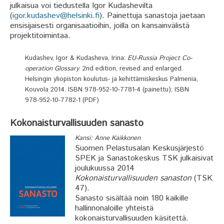
julkaisua voi tiedustella Igor Kudashevilta
(
igor.kudashev@helsinki.fi
). Painettuja sanastoja jaetaan
ensisijaisesti organisaatioihin, joilla on kansainvälistä
projektitoimintaa.
Kudashev, Igor & Kudasheva, Irina:
EU-Russia Project Co-
operation Glossary
. 2nd edition, revised and enlarged.
Helsingin yliopiston koulutus- ja kehittämiskeskus Palmenia,
Kouvola 2014. ISBN 978-952-10-7781-4 (painettu); ISBN
978-952-10-7782-1 (PDF)
Kokonaisturvallisuuden sanasto
Kansi: Anne Kaikkonen
Suomen Pelastusalan Keskusjärjestö
SPEK ja Sanastokeskus TSK julkaisivat
joulukuussa 2014
Kokonaisturvallisuuden sanaston
(TSK
47).
Sanasto sisältää noin 180 kaikille
hallinnonaloille yhteistä
kokonaisturvallisuuden käsitettä.