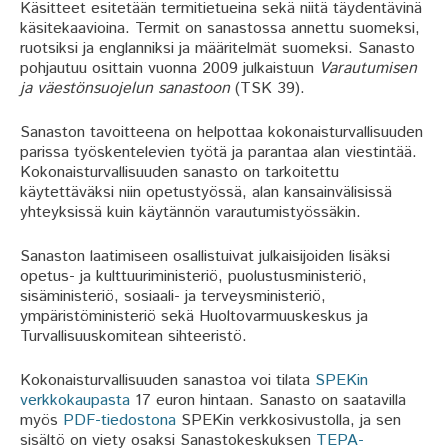
Käsitteet esitetään termitietueina sekä niitä täydentävinä
käsitekaavioina. Termit on sanastossa annettu suomeksi,
ruotsiksi ja englanniksi ja määritelmät suomeksi. Sanasto
pohjautuu osittain vuonna 2009 julkaistuun
Varautumisen
ja väestönsuojelun sanastoon
(TSK 39).
Sanaston tavoitteena on helpottaa kokonaisturvallisuuden
parissa työskentelevien työtä ja parantaa alan viestintää.
Kokonaisturvallisuuden sanasto on tarkoitettu
käytettäväksi niin opetustyössä, alan kansainvälisissä
yhteyksissä kuin käytännön varautumistyössäkin.
Sanaston laatimiseen osallistuivat julkaisijoiden lisäksi
opetus- ja kulttuuriministeriö, puolustusministeriö,
sisäministeriö, sosiaali- ja terveysministeriö,
ympäristöministeriö sekä Huoltovarmuuskeskus ja
Turvallisuuskomitean sihteeristö.
Kokonaisturvallisuuden sanastoa voi tilata
SPEKin
verkkokaupasta
17 euron hintaan. Sanasto on saatavilla
myös
PDF-tiedostona
SPEKin verkkosivustolla, ja sen
sisältö on viety osaksi Sanastokeskuksen
TEPA-