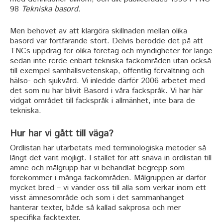
98
Tekniska basord.
Men behovet av att klargöra skillnaden mellan olika
basord var fortfarande stort. Delvis berodde det på att
TNCs uppdrag för olika företag och myndigheter för länge
sedan inte rörde enbart tekniska fackområden utan också
till exempel samhällsvetenskap, offentlig förvaltning och
hälso- och sjukvård. Vi inledde därför 2006 arbetet med
det som nu har blivit Basord i våra fackspråk. Vi har här
vidgat området till fackspråk i allmänhet, inte bara de
tekniska.
Hur har vi gått till väga?
Ordlistan har utarbetats med terminologiska metoder så
långt det varit möjligt. I stället för att snäva in ordlistan till
ämne och målgrupp har vi behandlat begrepp som
förekommer i många fackområden. Målgruppen är därför
mycket bred ­– vi vänder oss till alla som verkar inom ett
visst ämnesområde och som i det sammanhanget
hanterar texter, både så kallad sakprosa och mer
specifika facktexter.