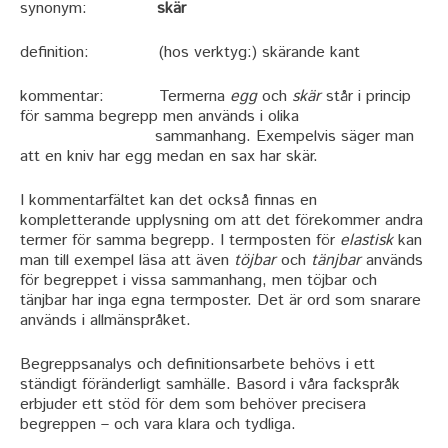
synonym:
skär
definition: (hos verktyg:) skärande kant
kommentar: Termerna
egg
och
skär
står i princip
för samma begrepp men används i olika
sammanhang. Exempelvis säger man
att en kniv har egg medan en sax har skär.
I kommentarfältet kan det också finnas en
kompletterande upplysning om att det förekommer andra
termer för samma begrepp. I termposten för
elastisk
kan
man till exempel läsa att även
töjbar
och
tänjbar
används
för begreppet i vissa sammanhang, men töjbar och
tänjbar har inga egna termposter. Det är ord som snarare
används i allmänspråket.
Begreppsanalys och definitionsarbete behövs i ett
ständigt föränderligt samhälle. Basord i våra fackspråk
erbjuder ett stöd för dem som behöver precisera
begreppen – och vara klara och tydliga.