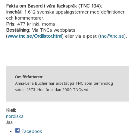
Fakta om Basord i våra fackspråk (TNC 104):
Innehåll
: 1 612 svenska uppslagstermer med definitioner
och kommentarer.
Pris
: 477 kr inkl. moms
Beställning
: Via TNCs webbplats
(
www.tnc.se/Ordlistor.html
) eller via e-post (
tnc@tnc.se
).
Om författaren:
Anna-Lena Bucher har arbetat på TNC som terminolog
sedan 1973. Hon är sedan 2000 TNCs vd.
Kieli:
nordiska
Jaa
Facebook