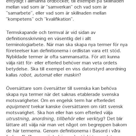
entydigt i allmänna ordböcker, till exempel på skillnaden
mellan vad som är ”samverkan” och vad som är
”samarbete”, eller vad som är skillnaden mellan
”kompetens” och ”kvalifikation”.
Termskapande och termval är vid sidan av
definitionsskrivning en väsentlig del i allt
terminologiarbete. När man ska skapa nya termer för nya
företeelser kan definitionerna i ordlistan vara ett stöd.
Nybildade termer är ofta sammansatta. För att kunna
välja rätt för- eller efterled behöver man veta ordets
betydelse. Ska till exempel en viss datorstyrd anordning
kallas
robot
,
automat
eller
maskin
?
Översättare som översätter till svenska kan behöva
skapa nya termer när det saknas etablerade svenska
motsvarigheter. Om en engelsk term har efterledet
equipment
tvekar kanske översättaren om rätt svensk
motsvarighet. Ska hon eller han som efterled välja
utrustning, anordning, tillbehör
eller
verktyg
? Det blir
lättare att välja när man vet något om begreppen bakom
de här termerna. Genom definitionerna i Basord i våra