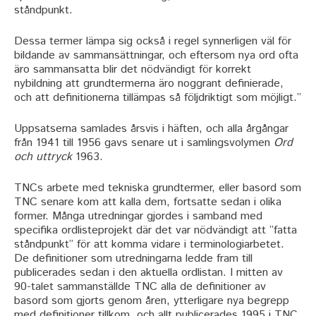
ståndpunkt.
Dessa termer lämpa sig också i regel synnerligen väl för
bildande av sammansättningar, och eftersom nya ord ofta
äro sammansatta blir det nödvändigt för korrekt
nybildning att grundtermerna äro noggrant definierade,
och att definitionerna tillämpas så följdriktigt som möjligt.”
Uppsatserna samlades årsvis i häften, och alla årgångar
från 1941 till 1956 gavs senare ut i samlingsvolymen
Ord
och uttryck
1963.
TNCs arbete med tekniska grundtermer, eller basord som
TNC senare kom att kalla dem, fortsatte sedan i olika
former. Många utredningar gjordes i samband med
specifika ordlisteprojekt där det var nödvändigt att ”fatta
ståndpunkt” för att komma vidare i terminologiarbetet.
De definitioner som utredningarna ledde fram till
publicerades sedan i den aktuella ordlistan. I mitten av
90-talet sammanställde TNC alla de definitioner av
basord som gjorts genom åren, ytterligare nya begrepp
med definitioner tillkom, och allt publicerades 1995 i TNC