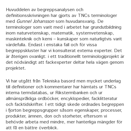
Huvuddelen av begreppsanalysen och
definitionsskrivningen har gjorts av TNCs terminologer
med
Gunnel Johansson
som huvudansvarig. De
terminologer som varit med i arbetet har grundutbildning
inom naturvetenskap, matematik, systemvetenskap,
maskinteknik och kemi – kunskaper som naturligtvis varit
värdefulla. Endast i enstaka fall och för vissa
begreppskluster har vi konsulterat externa experter. Det
är återigen ovanligt: i ett traditionellt terminologiprojekt är
det nödvändigt att fackexperter deltar hela vägen genom
projektet.
Vi har utgått från Tekniska basord men mycket underlag
till definitioner och kommentarer har hämtats ur TNCs
interna termdatabas, ur Rikstermbanken och ur
allmänspråkliga ordböcker, encyklopedier, facklitteratur
och facktidskrifter. I ett tidigt skede ordnades begreppen
i fjorton begreppsgrupper såsom egenskaper, processer,
produkter, ämnen, don och storheter, eftersom vi
behövde arbeta med mindre, mer hanterliga mängder för
att få en bättre överblick.