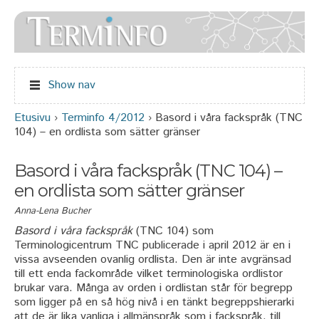
Jump to navigation
Show nav
Etusivu
›
Terminfo 4/2012
›
Basord i våra fackspråk (TNC
Olet täällä
104) – en ordlista som sätter gränser
Basord i våra fackspråk (TNC 104) –
en ordlista som sätter gränser
Anna-Lena Bucher
Basord i våra fackspråk
(TNC 104) som
Terminologicentrum TNC publicerade i april 2012 är en i
vissa avseenden ovanlig ordlista. Den är inte avgränsad
till ett enda fackområde vilket terminologiska ordlistor
brukar vara. Många av orden i ordlistan står för begrepp
som ligger på en så hög nivå i en tänkt begreppshierarki
att de är lika vanliga i allmänspråk som i fackspråk, till