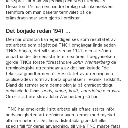
fackspråk
får man vägledning och stöd i termvalet.
Dessutom får man en mindre brokig och inkonsekvent
termflora om man baserar termvalet på de
gränsdragningar som gjorts i ordlistan.
Det började redan 1941 …
Den här ordlistan kan egentligen ses som resultatet av
ett arbete som pågått på TNC i omgångar ända sedan
TNCs början, det vill säga sedan 1941, och alltså inte
enbart under de senaste fem, sex åren. I begynnelsen
gjorde TNCs förste föreståndare
John Wennerberg
de
terminologiska utredningarna av det han kallade ”de
tekniska grundtermerna”. Resultatet av utredningarna
publicerades i form av korta uppsatser i Teknisk Tidskrift.
Bland de termer som denne pionjär på området tidigt
behandlade fanns
gods, ämne, kraft, anordning
och
vara.
Om sitt arbete skrev John Wennerberg så här:
”TNC har emellertid i sitt arbete allt oftare ställts inför
nödvändigheten att definiera även termer med mycket
allmän innebörd. Det finns diskutabla gränsfall eller
specialfall för deras användning, till vilka TNC måste fatta