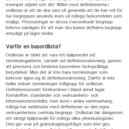
exempel
objekt
och
del
. Målet med definitionerna i
ordlistan är att de ska vara så generella att de kan stå för
hur begreppen används inom så många fackområden som
möjligt. Preciseringar av dessa överordnade begrepp
behövs nämligen för att man ska kunna definiera begrepp
entydigt på lägre nivåer.
Varför en basordlista?
Ordlistan är tänkt att vara ett hjälpmedel vid
terminologiarbete, särskilt vid definitionsskrivning, genom
att precisera och beskriva basordens fackspråkliga
betydelser. Men det är inte bara terminologer som
behöver ägna sig åt definitionsskrivning. Därför är inte
heller enbart terminologer målgrupp för ordlistan.
Definitionsavsnitt förekommer i bland annat lagar,
föreskrifter, standarder och verksamhets- och
informationsmodeller, men även i andra sammanhang;
många har webbsidor med definitioner av den egna
verksamhetens centrala begrepp. Ordlistan blir därigenom
ett viktigt hjälpmedel för många olika yrkeskategorier.
Den ger svar på gränsdragningsfrågor som inte ges