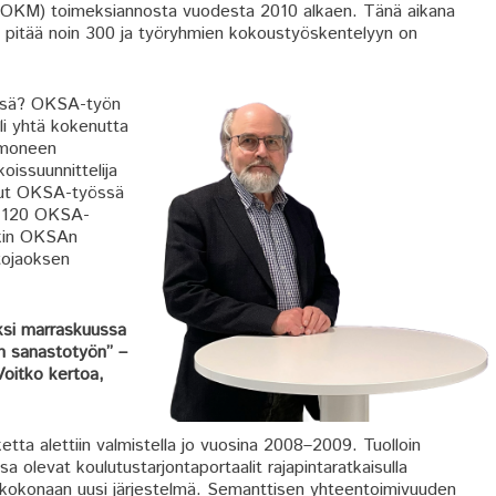
n (OKM) toimeksiannosta vuodesta 2010 alkaen. Tänä aikana
 pitää noin 300 ja työryhmien kokoustyöskentelyyn on
össä? OKSA-työn
li yhtä kokenutta
 moneen
issuunnittelija
llut OKSA-työssä
in 120 OKSA-
äkin OKSAn
tojaoksen
ksi marraskuussa
n sanastotyön” –
Voitko kertoa,
etta alettiin valmistella jo vuosina 2008–2009. Tuolloin
a olevat koulutustarjontaportaalit rajapintaratkaisulla
da kokonaan uusi järjestelmä. Semanttisen yhteentoimivuuden