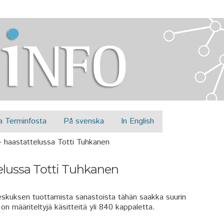
Jump to navigation
a Terminfosta
På svenska
In English
 haastattelussa Totti Tuhkanen
elussa Totti Tuhkanen
kuksen tuottamista sanastoista tähän saakka suurin
n määriteltyjä käsitteitä yli 840 kappaletta.