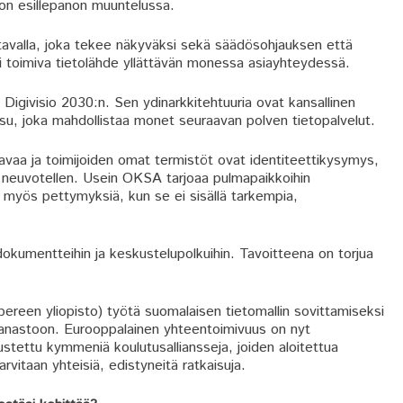
don esillepanon muuntelussa.
tavalla, joka tekee näkyväksi sekä säädösohjauksen että
i toimiva tietolähde yllättävän monessa asiayhteydessä.
 Digivisio 2030:n. Sen ydinarkkitehtuuria ovat kansallinen
aisu, joka mahdollistaa monet seuraavan polven tietopalvelut.
avaa ja toimijoiden omat termistöt ovat identiteettikysymys,
a neuvotellen. Usein OKSA tarjoaa pulmapaikkoihin
 myös pettymyksiä, kun se ei sisällä tarkempia,
in dokumentteihin ja keskustelupolkuihin. Tavoitteena on torjua
reen yliopisto) työtä suomalaisen tietomallin sovittamiseksi
sanastoon. Eurooppalainen yhteentoimivuus on nyt
stettu kymmeniä koulutusalliansseja, joiden aloitettua
rvitaan yhteisiä, edistyneitä ratkaisuja.