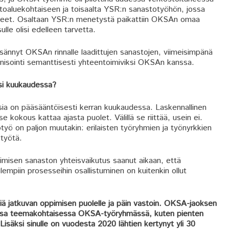
tietoaluekohtaiseen ja toisaalta YSR:n sanastotyöhön, jossa
käsitteet. Osaltaan YSR:n menetystä paikattiin OKSAn omaa
ulle olisi edelleen tarvetta.
isännyt OKSAn rinnalle laadittujen sanastojen, viimeisimpänä
onisointi semanttisesti yhteentoimiviksi OKSAn kanssa.
si kuukaudessa?
a on pääsääntöisesti kerran kuukaudessa. Laskennallinen
 kokous kattaa ajasta puolet. Välillä se riittää, usein ei.
yö on paljon muutakin: erilaisten työryhmien ja työnyrkkien
 työtä.
imisen sanaston yhteisvaikutus saanut aikaan, että
lempiin prosesseihin osallistuminen on kuitenkin ollut
iä jatkuvan oppimisen puolelle ja päin vastoin. OKSA-jaoksen
nessa teemakohtaisessa OKSA-työryhmässä, kuten pienten
äksi sinulle on vuodesta 2020 lähtien kertynyt yli 30