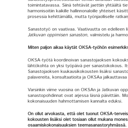
toimintatavassa. Siinä tehtävät jaettiin yhtäältä 
harmonisoitiin kaikille hallinnonaloille yhteiset 
prosessia kehittämällä, mutta työnjaolliselle ratkais
Sanastotyö on vaativaa. Vaativuutta on edelleen l
Jatkuvan oppimisen sanaston
, valmistelu ja harm
Miten paljon aikaa käytät OKSA-työhön esimerkik
OKSA-työtä koordinoivan sanastojaoksen kokouksi
lähtökohta on yksi työpäivä per sanastokokous. Itse
Sanastojaoksen kuukausikokousten lisäksi sanastot
palavereita, konsultaatioita ja OKSAa jalkauttavaa
Varsinkin viime vuosina on OKSAn ja Jatkuvan opp
sanastopohdinnat ovat arjessa läsnä päivittäin. Mo
kokonaisuuden hahmottamisen kannalta eduksi.
On ollut arvokasta, että olet tuonut OKSA-terveis
kokousten lisäksi olet tosiaan ollut mukana mo
osaamiskokonaisuuksien teemasanastoryhmässä. Lis