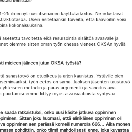
stäsi kehittää?
4–25 ilmennyt uusi itsenäinen käyttötarkoitus. Ne edustavat
traktiotasoa. Usein esitetäänkin toiveita, että kaavioihin voisi
mpina kokonaisuuksina.
 asetettu tavoitetta eikä resursointia sisältöä avaavalle ja
jäsenet olemme sitten oman työn ohessa vieneet OKSAn hyvää
esti mieleen jääneen jutun OKSA-työstä?
ä sanastotyö on etuoikeus ja arjen kaunistus. Ystäville olen
ijaseminaariksi: työn eetos on sama. Jaoksen jäsenten taustatyö
u yhteiseen metodiin ja paras argumentti ja sanoitus aina
een puurtamiseemme liittyy myös assosiaatioista syntyvää
e saada ratkaistuksi, onko uusi käsite jatkuva oppiminen
ppiminen. Sitten joku huomasi, että elinikäinen oppiminen oli
kuva oppiminen sen perässä komeili numerolla 666… Aika monen
lomassa pohdittiin, onko tämä mahdollisesti enne, joka kuvastaa