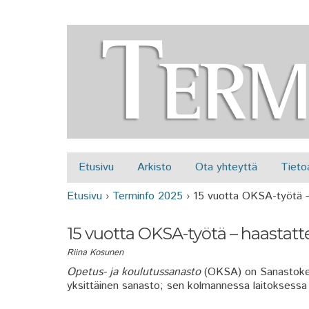
Etusivu
Arkisto
Ota yhteyttä
Tieto
Päävalikko
Etusivu
›
Terminfo 2025
›
15 vuotta OKSA-työtä –
Olet täällä
15 vuotta OKSA-työtä – haastatt
Riina Kosunen
Opetus- ja koulutussanasto
(OKSA) on Sanastokes
yksittäinen sanasto; sen kolmannessa laitoksessa o