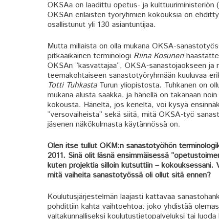
OKSAa on laadittu opetus- ja kulttuuriministeriö
OKSAn erilaisten työryhmien kokouksia on ehditty
osallistunut yli 130 asiantuntijaa.
Mutta millaista on olla mukana OKSA-sanastoty
pitkäaikainen terminologi
Riina Kosunen
haastatte
OKSAn ”kasvattajaa”, OKSA-sanastojaokseen ja
teemakohtaiseen sanastotyöryhmään kuuluvaa eriko
Totti Tuhkasta
Turun yliopistosta. Tuhkanen on o
mukana alusta saakka, ja hänellä on takanaan no
kokousta. Häneltä, jos keneltä, voi kysyä ensinn
”versovaiheista” sekä siitä, mitä OKSA-työ sanas
jäsenen näkökulmasta käytännössä on.
Olen itse tullut OKM:n sanastotyöhön terminologi
2011. Sinä olit läsnä ensimmäisessä ”opetustoime
kuten projektia silloin kutsuttiin – kokouksessani. 
mitä vaiheita sanastotyössä oli ollut sitä ennen?
Koulutusjärjestelmän laajasti kattavaa sanastohank
pohdittiin kahta vaihtoehtoa: joko yhdistää olemass
valtakunnalliseksi koulutustietopalveluksi tai luo