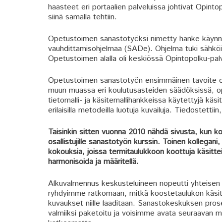
haasteet eri portaalien palveluissa johtivat Opintop
siinä samalla tehtiin.
Opetustoimen sanastotyöksi nimetty hanke käynni
vauhdittamisohjelmaa (SADe). Ohjelma tuki sähköist
Opetustoimen alalla oli keskiössä Opintopolku-palv
Opetustoimen sanastotyön ensimmäinen tavoite oli 
muun muassa eri koulutusasteiden säädöksissä, op
tietomalli- ja käsitemallihankkeissa käytettyjä käsi
erilaisilla metodeilla luotuja kuvailuja. Tiedostetti
Taisinkin sitten vuonna 2010 nähdä sivusta, kun ko
osallistujille sanastotyön kurssin. Toinen kollegani
kokouksia, joissa termitaulukkoon koottuja käsitte
harmonisoida ja määritellä.
Alkuvalmennus keskusteluineen nopeutti yhteisen l
ryhdyimme ratkomaan, mitkä koostetaulukon käsitte
kuvaukset niille laaditaan. Sanastokeskuksen prose
valmiiksi paketoitu ja voisimme avata seuraavan 