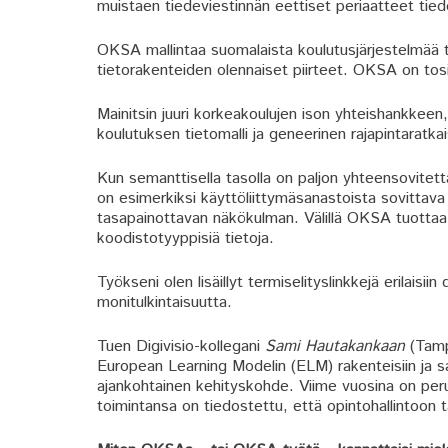
muistaen tiedeviestinnän eettiset periaatteet tie
OKSA mallintaa suomalaista koulutusjärjestelmää 
tietorakenteiden olennaiset piirteet. OKSA on tos
Mainitsin juuri korkeakoulujen ison yhteishankkeen,
koulutuksen tietomalli ja geneerinen rajapintaratk
Kun semanttisella tasolla on paljon yhteensovitett
on esimerkiksi käyttöliittymäsanastoista sovittav
tasapainottavan näkökulman. Välillä OKSA tuottaa
koodistotyyppisiä tietoja.
Työkseni olen lisäillyt termiselityslinkkejä erilaisi
monitulkintaisuutta.
Tuen Digivisio-kollegani
Sami Hautakankaan
(Tampe
European Learning Modelin (ELM) rakenteisiin ja 
ajankohtainen kehityskohde. Viime vuosina on peru
toimintansa on tiedostettu, että opintohallintoon ta