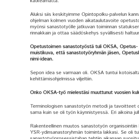
katkeamatta.
Aluksi siis keskityimme Opintopolku-palvelun kanna
ohjelman kolmen vuoden aikataulutavoite opetustoim
myönsi sanastotyölle jatkuvan toiminnan statuksen,
rinnakkain ja ottaa säädöskehys syvällisesti haltuu
Opetustoimen sanastotyöstä tuli OKSA, Opetus- ja
muistikuva, että sanastotyöryhmän jäsen, Opetus
nimi-idean.
Sepon idea se varmaan oli. OKSA tuntui kotoisalt
kehittämisohjelmissa viljeltiin.
Onko OKSA-työ mielestäsi muuttunut vuosien ku
Terminologisen sanastotyön metodi ja tavoitteet ov
sama kuin se oli työn käynnistyessä. Eri aikoina jul
Rakenteellinen muutos sanastotyön organisointiin k
YSR-ydinsanastoryhmän toiminta lakkasi. Se oli tuk
sanastotyöprosessistahan tehtiin aikanaan suosit