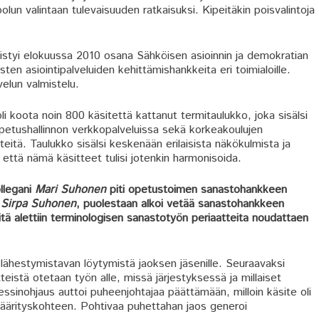
olun valintaan tulevaisuuden ratkaisuksi. Kipeitäkin poisvalintoja
styi elokuussa 2010 osana Sähköisen asioinnin ja demokratian
en asiointipalveluiden kehittämishankkeita eri toimialoille.
elun valmistelu.
koota noin 800 käsitettä kattanut termitaulukko, joka sisälsi
etushallinnon verkkopalveluissa sekä korkeakoulujen
tteitä. Taulukko sisälsi keskenään erilaisista näkökulmista ja
in, että nämä käsitteet tulisi jotenkin harmonisoida.
llegani
Mari Suhonen
piti opetustoimen sanastohankkeen
,
Sirpa Suhonen
, puolestaan alkoi vetää sanastohankkeen
itä alettiin terminologisen sanastotyön periaatteita noudattaen
ähestymistavan löytymistä jaoksen jäsenille. Seuraavaksi
istä otetaan työn alle, missä järjestyksessä ja millaiset
ssinohjaus auttoi puheenjohtajaa päättämään, milloin käsite oli
määrityskohteen. Pohtivaa puhettahan jaos generoi