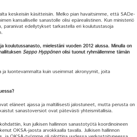
lta keskeisiin käsitteisiin. Melko pian havaitsimme, että SADe-
en kansalliselle sanastolle olisi epärealistinen. Kun ministeriö
 paranivat edellytykset tarkastella eri koulutustasoja
n.
 koulutussanasto, mielestäni vuoden 2012 alussa. Minulla on
hallituksen
Seppo Hyppönen
olisi tuonut ryhmällemme tämän
a ja luontevammalta kuin useimmat akronyymit, joita
luessa?
at eläneet ajassa ja maltillisesti jalostuneet, mutta perusta on
kaistut sanastoversiot ovat pätevästi yhteismitallisia.
ohdattiin, kun julkisen hallinnon sanastotyötä koordinoineen
enut OKSA-jaosta arvokkaalla tavalla. Julkisen hallinnon
us, ja OKSA-työmme oli pilottina uudessa verkostoituneessa