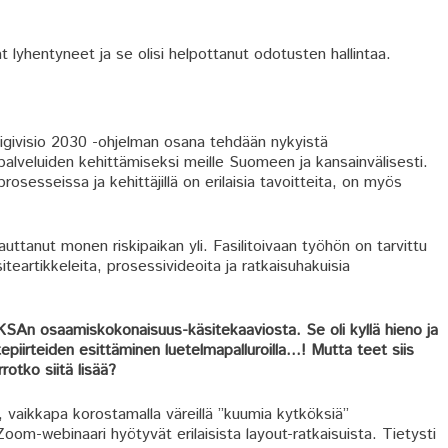
ivat lyhentyneet ja se olisi helpottanut odotusten hallintaa.
Digivisio 2030 -ohjelman osana tehdään nykyistä
palveluiden kehittämiseksi meille Suomeen ja kansainvälisesti.
rosesseissa ja kehittäjillä on erilaisia tavoitteita, on myös
ttanut monen riskipaikan yli. Fasilitoivaan työhön on tarvittu
siteartikkeleita, prosessivideoita ja ratkaisuhakuisia
OKSAn osaamiskokonaisuus-käsitekaaviosta. Se oli kyllä hieno ja
tepiirteiden esittäminen luetelmapalluroilla…! Mutta teet siis
otko siitä lisää?
u, vaikkapa korostamalla väreillä ”kuumia kytköksiä”
oom-webinaari hyötyvät erilaisista layout-ratkaisuista. Tietysti