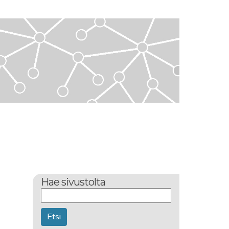
Hae sivustolta
Etsi