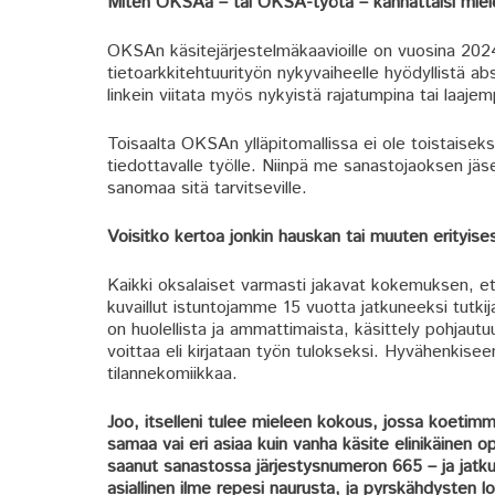
Miten OKSAa – tai OKSA-työtä – kannattaisi miele
OKSAn käsitejärjestelmäkaavioille on vuosina 202
tietoarkkitehtuurityön nykyvaiheelle hyödyllistä abs
linkein viitata myös nykyistä rajatumpina tai laaje
Toisaalta OKSAn ylläpitomallissa ei ole toistaiseksi
tiedottavalle työlle. Niinpä me sanastojaoksen 
sanomaa sitä tarvitseville.
Voisitko kertoa jonkin hauskan tai muuten erityis
Kaikki oksalaiset varmasti jakavat kokemuksen, ett
kuvaillut istuntojamme 15 vuotta jatkuneeksi tutk
on huolellista ja ammattimaista, käsittely pohjautu
voittaa eli kirjataan työn tulokseksi. Hyvähenkis
tilannekomiikkaa.
Joo, itselleni tulee mieleen kokous, jossa koetimm
samaa vai eri asiaa kuin vanha käsite elinikäinen o
saanut sanastossa järjestysnumeron 665 – ja jat
asiallinen ilme repesi naurusta, ja pyrskähdysten 