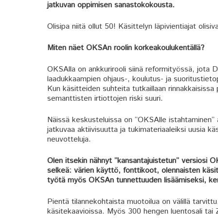
jatkuvan oppimisen sanastokokousta.
Olisipa niitä ollut 50! Käsittelyn läpivientiajat olis
Miten näet OKSAn roolin korkeakoulukentällä?
OKSAlla on ankkurirooli siinä reformityössä, jota 
laadukkaampien ohjaus-, koulutus- ja suoritustieto
Kun käsitteiden suhteita tutkaillaan rinnakkaisissa p
semanttisten irtiottojen riski suuri.
Näissä keskusteluissa on ”OKSAlle istahtaminen” au
jatkuvaa aktiivisuutta ja tukimateriaaleiksi uusia kä
neuvotteluja.
Olen itsekin nähnyt ”kansantajuistetun” versiosi 
selkeä: värien käyttö, fonttikoot, olennaisten käsi
työtä myös OKSAn tunnettuuden lisäämiseksi, kerr
Pientä tilannekohtaista muotoilua on välillä tarvitt
käsitekaavioissa. Myös 300 hengen luentosali tai Z