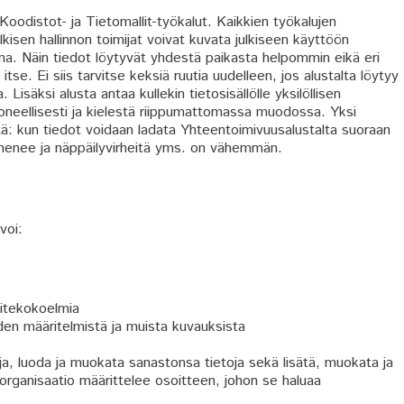
Koodistot- ja Tietomallit-työkalut. Kaikkien työkalujen
ulkisen hallinnon toimijat voivat kuvata julkiseen käyttöön
a. Näin tiedot löytyvät yhdestä paikasta helpommin eikä eri
itse. Ei siis tarvitse keksiä ruutia uudelleen, jos alustalta löytyy
isäksi alusta antaa kullekin tietosisällölle yksilöllisen
koneellisesti ja kielestä riippumattomassa muodossa. Yksi
tä: kun tiedot voidaan ladata Yhteentoimivuusalustalta suoraan
henee ja näppäilyvirheitä yms. on vähemmän.
voi:
sitekokoelmia
den määritelmistä ja muista kuvauksista
oja, luoda ja muokata sanastonsa tietoja sekä lisätä, muokata ja
 organisaatio määrittelee osoitteen, johon se haluaa