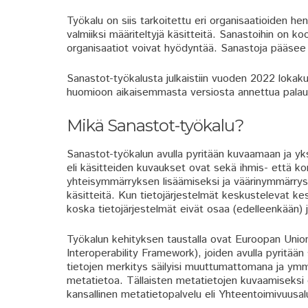
Työkalu on siis tarkoitettu eri organisaatioiden hen
valmiiksi määriteltyjä käsitteitä. Sanastoihin on ko
organisaatiot voivat hyödyntää. Sanastoja pääsee
Sanastot-työkalusta julkaistiin vuoden 2022 lokaku
huomioon aikaisemmasta versiosta annettua palautet
Mikä Sanastot-työkalu?
Sanastot-työkalun avulla pyritään kuvaamaan ja yks
eli käsitteiden kuvaukset ovat sekä ihmis- että kon
yhteisymmärryksen lisäämiseksi ja väärinymmärryst
käsitteitä. Kun tietojärjestelmät keskustelevat ke
koska tietojärjestelmät eivät osaa (edelleenkään) jä
Työkalun kehityksen taustalla ovat Euroopan Unio
Interoperability Framework), joiden avulla pyritään 
tietojen merkitys säilyisi muuttumattomana ja ymmär
metatietoa. Tällaisten metatietojen kuvaamiseksi 
kansallinen metatietopalvelu eli Yhteentoimivuusalu