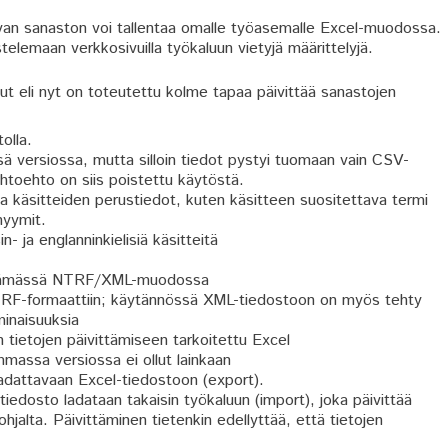
evan sanaston voi tallentaa omalle työasemalle Excel-muodossa.
telemaan verkkosivuilla työkaluun vietyjä määrittelyjä.
t eli nyt on toteutettu kolme tapaa päivittää sanastojen
olla.
sä versiossa, mutta silloin tiedot pystyi tuomaan vain CSV-
ihtoehto on siis poistettu käytöstä.
da käsitteiden perustiedot, kuten käsitteen suositettava termi
nyymit.
- ja englanninkielisiä käsitteitä
ttämässä NTRF/XML-muodossa
TRF-formaattiin; käytännössä XML-tiedostoon on myös tehty
minaisuuksia
tietojen päivittämiseen tarkoitettu Excel
mmassa versiossa ei ollut lainkaan
adattavaan Excel-tiedostoon (export).
edosto ladataan takaisin työkaluun (import), joka päivittää
hjalta. Päivittäminen tietenkin edellyttää, että tietojen