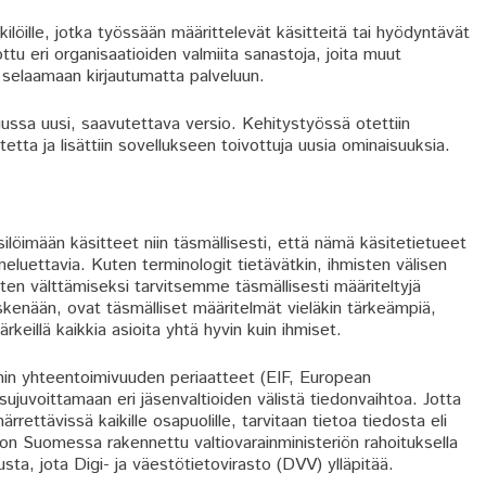
kilöille, jotka työssään määrittelevät käsitteitä tai hyödyntävät
ottu eri organisaatioiden valmiita sanastoja, joita muut
 selaamaan kirjautumatta palveluun.
ussa uusi, saavutettava versio. Kehitystyössä otettiin
ta ja lisättiin sovellukseen toivottuja uusia ominaisuuksia.
ilöimään käsitteet niin täsmällisesti, että nämä käsitetietueet
eluettavia. Kuten terminologit tietävätkin, ihmisten välisen
en välttämiseksi tarvitsemme täsmällisesti määriteltyjä
skenään, ovat täsmälliset määritelmät vieläkin tärkeämpiä,
rkeillä kaikkia asioita yhtä hyvin kuin ihmiset.
nin yhteentoimivuuden periaatteet (EIF, European
sujuvoittamaan eri jäsenvaltioiden välistä tiedonvaihtoa. Jotta
rettävissä kaikille osapuolille, tarvitaan tietoa tiedosta eli
on Suomessa rakennettu valtiovarainministeriön rahoituksella
sta, jota Digi- ja väestötietovirasto (DVV) ylläpitää.