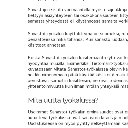
Sanastojen sisällä voi määritellä myös osajoukkoja 
tiettyyn asiayhteyteen tai osakokonaisuuteen liitty
samasta yhteydestä eli käytännössä samalta verkk
Sanastot-työkalun käyttöliittymä on suomeksi, ruotsi
periaatteessa mikä tahansa. Kun sanasto luodaan, sa
käsitteet annetaan.
Koska Sanastot-työkalun käsitemäärittelyt ovat kone
hyödyntää muualla. Esimerkiksi Tietomallit-työkalua
kuvatessaan viitata Sanastot-työkalussa oleviin käs
heidän nimenomaan pitää käyttää käsitteitä mallint
perustuvat samoihin käsitteisiin, ne ovat todenn
yhteentoimivuutta kuin ilman mitään yhteyksiä määri
Mitä uutta työkalussa?
Useimmat Sanastot-työkalun ominaisuudet ovat ol
uutuutena työkalussa ovat sanaston lataus ja muok
Uudistuksessa on myös pyritty selkeyttämään käsi