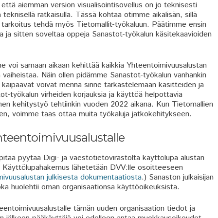
ttä aiemman version visualisointisovellus on jo teknisesti
teknisellä ratkaisulla. Tässä kohtaa otimme aikalisän, sillä
n tarkoitus tehdä myös Tietomallit-työkaluun. Päätimme ensin
sa ja sitten soveltaa oppeja Sanastot-työkalun käsitekaavioiden
me voi samaan aikaan kehittää kaikkia Yhteentoimivuusalustan
ja vaiheistaa. Näin ollen pidämme Sanastot-työkalun vanhankin
ntia kaipaavat voivat mennä sinne tarkastelemaan käsitteiden ja
ot-työkalun virheiden korjauksia ja käyttöä helpottavia
linen kehitystyö tehtiinkin vuoden 2022 aikana. Kun Tietomallien
, voimme taas ottaa muita työkaluja jatkokehitykseen.
hteentoimivuusalustalle
pitää pyytää Digi- ja väestötietovirastolta käyttölupa alustan
a. Käyttölupahakemus lähetetään DVV:lle osoitteeseen
ivuusalustan julkisesta dokumentaatiosta
.) Sanaston julkaisijan
ka huolehtii oman organisaationsa käyttöoikeuksista.
ntoimivuusalustalle tämän uuden organisaation tiedot ja