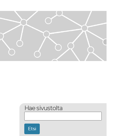
Hae sivustolta
Etsi