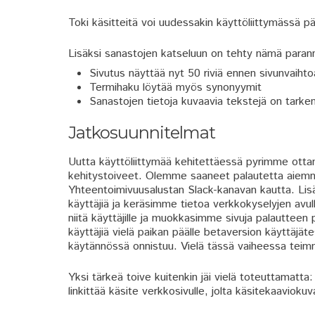
Toki käsitteitä voi uudessakin käyttöliittymässä p
Lisäksi sanastojen katseluun on tehty nämä paran
Sivutus näyttää nyt 50 riviä ennen sivunvaihto
Termihaku löytää myös synonyymit
Sanastojen tietoja kuvaavia tekstejä on tarke
Jatkosuunnitelmat
Uutta käyttöliittymää kehitettäessä pyrimme otta
kehitystoiveet. Olemme saaneet palautetta aiem
Yhteentoimivuusalustan Slack-kanavan kautta. Lis
käyttäjiä ja keräsimme tietoa verkkokyselyjen avu
niitä käyttäjille ja muokkasimme sivuja palautteen
käyttäjiä vielä paikan päälle betaversion käyttäjä
käytännössä onnistuu. Vielä tässä vaiheessa teimm
Yksi tärkeä toive kuitenkin jäi vielä toteuttamatt
linkittää käsite verkkosivulle, jolta käsitekaaviokuv