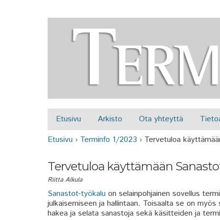
Etusivu
Arkisto
Ota yhteyttä
Tieto
Päävalikko
Etusivu
›
Terminfo 1/2023
›
Tervetuloa käyttämää
Olet täällä
Tervetuloa käyttämään Sanastot
Riitta Alkula
Sanastot-työkalu
on selainpohjainen sovellus termi
julkaisemiseen ja hallintaan. Toisaalta se on myös s
hakea ja selata sanastoja sekä käsitteiden ja term