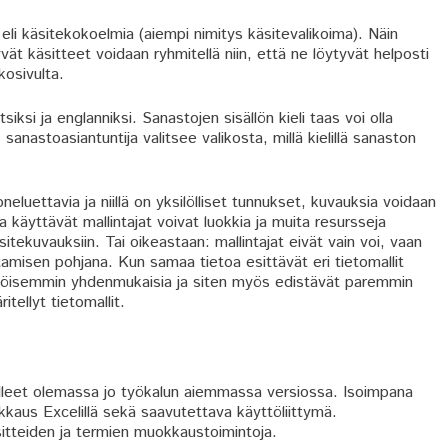
eli käsitekokoelmia (aiempi nimitys käsitevalikoima). Näin
vät käsitteet voidaan ryhmitellä niin, että ne löytyvät helposti
osivulta.
ksi ja englanniksi. Sanastojen sisällön kieli taas voi olla
nastoasiantuntija valitsee valikosta, millä kielillä sanaston
luettavia ja niillä on yksilölliset tunnukset, kuvauksia voidaan
 käyttävät mallintajat voivat luokkia ja muita resursseja
itekuvauksiin. Tai oikeastaan: mallintajat eivät vain voi, vaan
amisen pohjana. Kun samaa tietoa esittävät eri tietomallit
äköisemmin yhdenmukaisia ja siten myös edistävät paremmin
tellyt tietomallit.
leet olemassa jo työkalun aiemmassa versiossa. Isoimpana
kaus Excelillä sekä saavutettava käyttöliittymä.
tteiden ja termien muokkaustoimintoja.