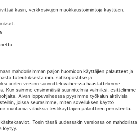
äivittää käsin, verkkosivujen muokkaustoimintoja käyttäen.
nukset:
a
nnettu
maan mahdollisimman paljon huomioon käyttäjien palautteet ja
masta toteutuksesta mm. sähköpostitse ja
äksi uuden version suunnitteluvaiheessa haastattelimme
lla. Kun saimme ensimmäisiä suunnitelmia valmiiksi, esittelimme
 pohjalta. Aivan loppuvaiheessa pyysimme työkalun aktiivisia
testeihin, joissa seurasimme, miten sovelluksen käyttö
e muutamia viilauksia testikäyttäjien palautteen perusteella.
a: käsitekaaviot. Tosin tässä uudessakin versiossa on mahdollista
a löytyy.