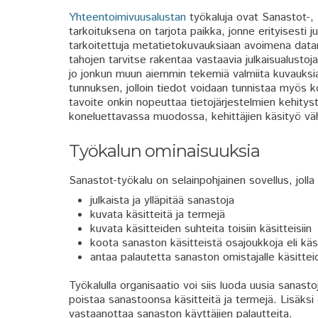
Yhteentoimivuusalustan
työkaluja ovat Sanastot-, 
tarkoituksena on tarjota paikka, jonne erityisesti j
tarkoitettuja metatietokuvauksiaan avoimena datan
tahojen tarvitse rakentaa vastaavia julkaisualustoja 
jo jonkun muun aiemmin tekemiä valmiita kuvauksia. L
tunnuksen, jolloin tiedot voidaan tunnistaa myös 
tavoite onkin nopeuttaa tietojärjestelmien kehitys
koneluettavassa muodossa, kehittäjien käsityö vä
Työkalun ominaisuuksia
Sanastot-työkalu on selainpohjainen sovellus, jolla 
julkaista ja ylläpitää sanastoja
kuvata käsitteitä ja termejä
kuvata käsitteiden suhteita toisiin käsitteisiin
koota sanaston käsitteistä osajoukkoja eli kä
antaa palautetta sanaston omistajalle käsittei
Työkalulla organisaatio voi siis luoda uusia sanast
poistaa sanastoonsa käsitteitä ja termejä. Lisäksi
vastaanottaa sanaston käyttäjien palautteita.