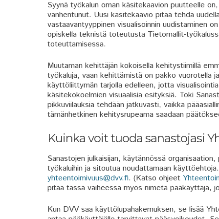
Syynä työkalun oman käsitekaavion puutteelle on, e
vanhentunut. Uusi käsitekaavio pitää tehdä uudella 
vastaavantyyppinen visualisoinnin uudistaminen o
opiskella teknistä toteutusta Tietomallit-työkalus
toteuttamisessa.
Muutaman kehittäjän kokoisella kehitystiimillä em
työkaluja, vaan kehittämistä on pakko vuorotella 
käyttöliittymän tarjolla edelleen, jotta visualisoi
käsitekokoelmien visuaalisia esityksiä. Toki Sanast
pikkuviilauksia tehdään jatkuvasti, vaikka pääasial
tämänhetkinen kehitysrupeama saadaan päätökseen
Kuinka voit tuoda sanastojasi Y
Sanastojen julkaisijan, käytännössä organisaation, 
työkaluihin ja sitoutua noudattamaan käyttöehtoj
yhteentoimivuus@dvv.fi
. (Katso ohjeet
Yhteentoim
pitää tässä vaiheessa myös nimetä pääkäyttäjä, jo
Kun DVV saa käyttölupahakemuksen, se lisää Yhtee