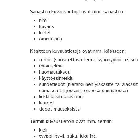
Sanaston kuvaustietoja ovat mm. sanaston:
nimi
kuvaus
kielet
omistaja(t)
Käsitteen kuvaustietoja ovat mm. käsitteen:
termit (suositettava termi, synonyymit, ei-suo
määritelmä
huomautukset
käyttöesimerkit
suhdetiedot (hierarkkinen yläkäsite tai alakäsi
samassa tai jossain toisessa sanastossa)
linkki käsitekaavioon
lähteet
tiedot muutoksista
Termin kuvaustietoja ovat mm. termin:
kieli
tyyppi, tyyli, suku, luku jne.