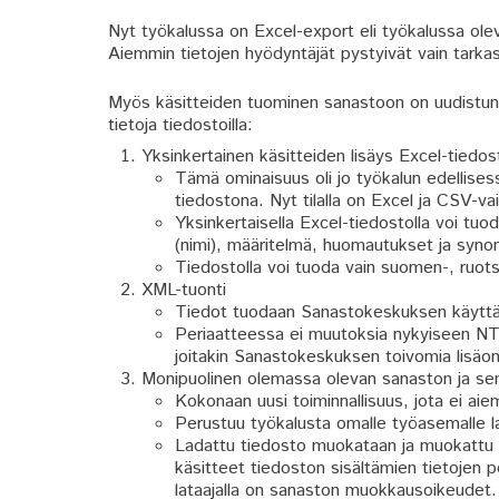
Nyt työkalussa on Excel-export eli työkalussa ol
Aiemmin tietojen hyödyntäjät pystyivät vain tarkas
Myös käsitteiden tuominen sanastoon on uudistunu
tietoja tiedostoilla:
Yksinkertainen käsitteiden lisäys Excel-tiedost
Tämä ominaisuus oli jo työkalun edellises
tiedostona. Nyt tilalla on Excel ja CSV-va
Yksinkertaisella Excel-tiedostolla voi tuo
(nimi), määritelmä, huomautukset ja syno
Tiedostolla voi tuoda vain suomen-, ruotsin
XML-tuonti
Tiedot tuodaan Sanastokeskuksen käy
Periaatteessa ei muutoksia nykyiseen N
joitakin Sanastokeskuksen toivomia lisäo
Monipuolinen olemassa olevan sanaston ja sen 
Kokonaan uusi toiminnallisuus, jota ei aie
Perustuu työkalusta omalle työasemalle l
Ladattu tiedosto muokataan ja muokattu ti
käsitteet tiedoston sisältämien tietojen po
lataajalla on sanaston muokkausoikeudet.