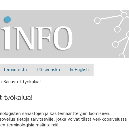
Jump to navigation
a Terminfosta
På svenska
In English
n Sanastot-työkalua!
-työkalua!
nologisten sanastojen ja käsitemäärittelyjen luomiseen,
ovellus tietoja tarvitseville, jotka voivat tästä verkkopalvelusta
ien terminologisia määritelmiä.